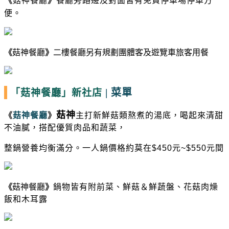
《
菇神餐廳
》
餐廳旁路邊及對面皆有免費停車場停車方
便。
《
菇神餐廳
》
二樓餐廳另有規劃團體客及遊覽車旅客用餐
|
菜單
「菇神餐廳」新社店
菇神
《
菇神餐廳
》
主打新鮮菇類熬煮的湯底，喝起來清甜
不油膩，搭配優質肉品和蔬菜，
整鍋營養均衡滿分。一人鍋價格約莫在$450元~$550元間
《
菇神餐廳
》
鍋物皆有附前菜、鮮菇＆鮮蔬盤、花菇肉燥
飯和木耳露