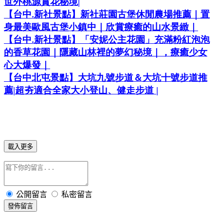
世外桃源賞花秘境
|
【台中
新社景點】新社莊園古堡休閒農場推薦｜置
.
身最美歐風古堡小鎮中｜欣賞療癒的山水景緻｜
【台中
新社景點】「安妮公主花園」充滿粉紅泡泡
.
的香草花園｜隱藏山林裡的夢幻秘境｜，療癒少女
心大爆發｜
【台中北屯景點】大坑九號步道＆大坑十號步道推
薦
|
超夯
適合全家大小登山、健走步道
|
載入更多
公開留言
私密留言
發佈留言