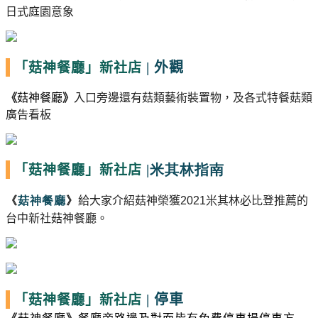
日式庭園意象
|
外觀
「菇神餐廳」新社店
《
菇神餐廳
》
入口旁邊還有菇類藝術裝置物，及各式特餐菇類
廣告看板
|米其林指南
「菇神餐廳」新社店
《
菇神餐廳
》
給大家介紹菇神榮獲
2021
米其林必比登推薦
的
台中新社菇神餐廳
。
|
停車
「菇神餐廳」新社店