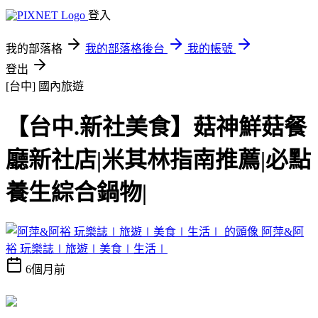
登入
我的部落格
我的部落格後台
我的帳號
登出
[台中]
國內旅遊
【台中.新社美食】菇神鮮菇餐
廳新社店|米其林指南推薦|必點
養生綜合鍋物|
阿萍&阿
裕 玩樂誌∣旅遊∣美食∣生活∣
6個月前