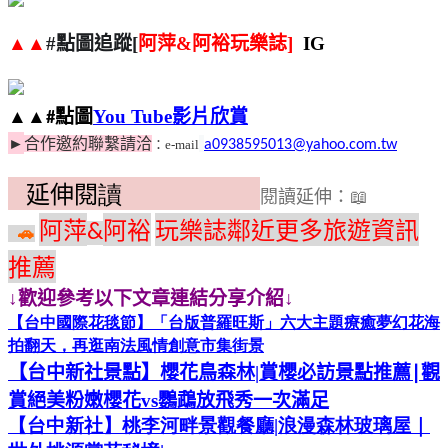
▲▲
點圖追蹤
阿萍
阿裕玩樂誌
#
[
&
]
IG
▲▲
點圖
影片欣賞
You Tube
#
►
合作邀約聯繫請洽
：
e-mail
a0938595013@yahoo.com.tw
延伸閱
讀
閱讀延伸：
📖
伸
阿萍
阿裕
玩樂誌鄰近更多旅遊資訊
&
🚗
推薦
↓歡迎參考以下文章連結分享介紹↓
【台中國際花毯節】「台版普羅旺斯」六大主題療癒夢幻花海
拍翻天，再逛南法風情創意市集街景
【台中新社景點】櫻花鳥森林
|
賞櫻必訪景點推薦
∣
觀
賞絕美粉嫩櫻花
vs
鸚鵡放飛秀一次滿足
【台中新社】桃李河畔景觀餐廳
|
浪漫森林玻璃屋｜