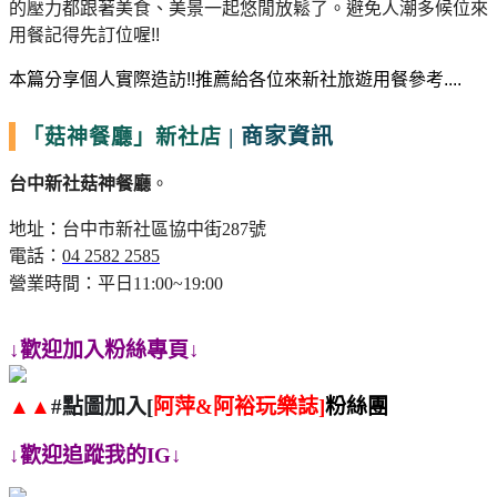
的壓力都跟著美食、美景一起悠閒放鬆了。避免人潮多候位來
用餐記得先訂位喔!!
本篇分享個人實際造訪
!!
推薦給各位來新社旅遊用餐參考
....
|
商家資訊
「菇神餐廳」新社店
台中新社菇神餐廳
。
地址：台中市新社區協中街
287
號
電話：
04 2582 2585
營業時間：平日
11:00~19:00
↓歡迎加入粉絲專頁↓
▲▲
點圖加入
阿萍
阿裕玩樂誌
粉絲團
#
[
&
]
↓歡迎追蹤我的
IG
↓