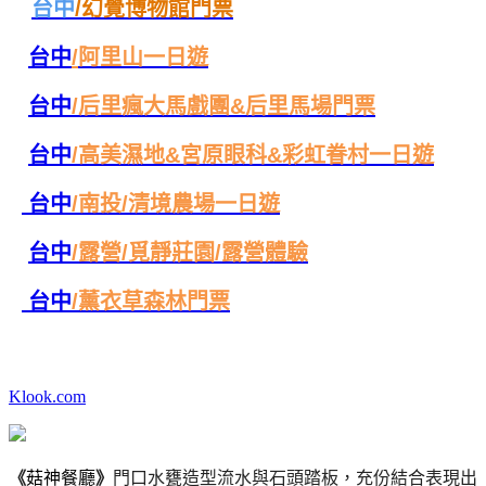
台中
/
幻覺博物館門票
台中
/
阿里山一日遊
台中
/
后里瘋大馬戲團&后里馬場門票
台中
/
高美濕地&宮原眼科&彩虹眷村一日遊
台中
/
南投/清境農場一日遊
台中
/
露營/覓靜莊園/露營體驗
台中
/
薰衣草森林門票
Klook.com
《
菇神餐廳
》
門口水甕造型流水與石頭踏板，充份結合表現出