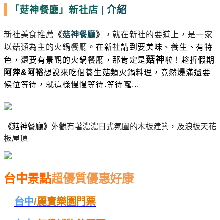
|
介紹
「菇神餐廳」新社店
新社美食推薦
《
菇神餐廳
》
，
就在新社的要道上，是一家
以菇類為主的火鍋餐廳。
在新社講到要美味、養生、有特
菇神
色，還要有景觀的火鍋餐廳，那肯定是
啦！趁折假期
阿萍&阿裕
想說來吃個養生菇類火鍋料理，竟然爆滿還要
候位等待，就這樣慢慢等待.等待囉...
《
菇神餐廳
》
外觀有著濃濃日式氛圍的木板建築，及浪板天花
板屋頂
台中景點
超優質優惠好康
台中
/麗寶樂園門票