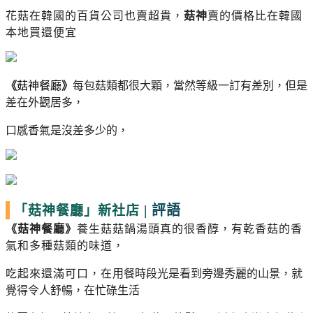
花菇在韓國的百貨公司也賣超貴，
菇神
賣的價格比在韓國
本地買還便宜
《
菇神餐廳
》
每包菇類都很大顆，
當然等級一訂有差別，但是
差在外觀居多，
口感香氣是沒差多少的，
|
評語
「菇神餐廳」新社店
《
菇神餐廳
》
養生菇菇鍋
湯頭真的很香醇，有乾香菇的香
氣和多種菇類的味道，
吃起來還滿可口，在
用餐時段光是看到旁邊秀麗的山景，就
覺得令人舒暢，在忙碌生活