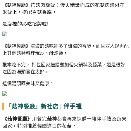
《
菇神餐廳
》
花菇肉燥飯：慢火精燉而成的花菇肉燥淋在
米飯上，搭配百菇香腸，
是店裡的必吃招牌喔
!
《
菇神餐廳
》
濃濃的菇味卻多了雞湯的香醇，而且双人鍋再配
上其他菇類料理
現炒、酥炸類
，
根本吃不完，
打包回家繼續煮加個火鍋料及蔬菜，還是很好
吃因為湯頭實在太好，
這個湯頭既美味又健康。
|
伴手禮
「菇神餐廳」新社店
《
菇神餐廳
》
用餐完
菇神
都會再來採購一堆伴手禮及蔬果
回家，特別推薦韓國進口的花菇，