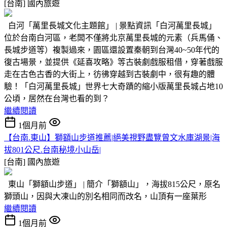
[台南]
國內旅遊
白河「萬里長城文化主題館」 | 景點資訊「白河萬里長城」
位於台南白河區，老闆不僅將北京萬里長城的元素（兵馬俑、
長城步道等）複製過來，園區還設置秦朝到台灣40~50年代的
復古場景，並提供《延喜攻略》等古裝劇戲服租借，穿著戲服
走在古色古香的大街上，彷彿穿越到古裝劇中，很有趣的體
驗！「白河萬里長城」世界七大奇蹟的縮小版萬里長城占地10
公頃，居然在台灣也看的到？
繼續閱讀
1個月前
【台南.東山】獅額山步道推薦|絕美視野盡覽曾文水庫湖景|海
拔801公尺.台南秘境小山岳|
[台南]
國內旅遊
東山「獅額山步道」 | 簡介「獅額山」，海拔815公尺，原名
獅頭山，因與大凍山的別名相同而改名，山頂有一座葉形
繼續閱讀
1個月前