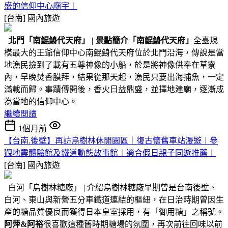
盛的信仰中心廟宇︱
[台南]
國內旅遊
北門
「南鯤鯓代天府」
|
景點簡介
「南鯤鯓代天府」
全臺規
模最大的王爺信仰中心南鯤鯓代天府位於北門沿海，傳說是當
地漁民撿到了載有五尊神像的小船，於是將神像供奉在草寮
內，早晚焚香膜拜，結果從那天起，漁民只要出海捕魚，一定
滿載而歸。事蹟傳開後，香火日益鼎盛，並擇地建廟，逐漸成
為當地的信仰中心。
繼續閱讀
1個月前
【台南.後壁】再訪烏樹林休閒園區｜復古懷舊車站漫遊︱參
觀地震體驗館及鐵道動態故事館︱適合假日親子同遊推薦︱
[台南]
國內旅遊
白河「烏樹林糖廠」 | 介紹烏樹林糖廠早期曾是台南後壁、
白河、東山與新營五分車鐵道連結的樞紐，在日治時期曾因生
產的糖品質優良而獲得日本皇室採用，有「御用糖」之稱號。
阿萍&阿裕
很喜歡這種舊時期糖場的氛圍，再次前往回味以前