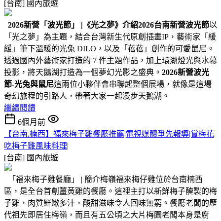
[台南]
國內旅遊
2026
新營
「波光節」
|
《光之夢》介紹
2026台南新營波光節
以
「光之夢」為主題，結合台灣新生代原創插畫IP，藝術家「緩
緩」筆下溫暖的光兔 DILO，以及「蓓蓓」創作的可愛鼠尼。
透過國內外藝術家打造的 7 件主題作品，加上環湖燈光與水幕
投影，將天鵝湖打造為一個夢幻光影之盛典。
2026新營波光
節-光兔與鼠尼
這兩位小夥伴會串聯起整個展場，就像是這場
奇幻旅程的引路人，帶著大家一起漫步天鵝湖。
繼續閱讀
6個月前
【台南.楠西】福來梅子雞餐廳推薦|電視媒體爭先報導|賞梅花
吃梅子雞風味料理|
[台南]
國內旅遊
「福來梅子雞餐廳」 | 簡介梅嶺福來梅仔雞位於台南楠西
區，是全台首創薑黃雞的餐廳。這裡主打以新鮮梅子醃製的梅
子雞，肉質鮮嫩多汁，酸甜滋味令人回味無窮。餐廳老闆的歷
代祖先即居住梅嶺，而且有五公頃之大片梅園老闆本身是廚