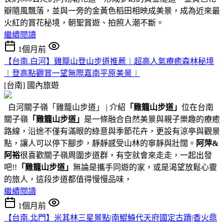
瓣隨風飄落，並與一旁的金黃色稻田相映成美景，成為近來最
火紅的賞花秘境，朝聖賞遊、拍照人潮不斷。
繼續閱讀
1個月前
【台南.白河】雞籠山登山步道推薦︱超高人氣療癒森林秘境
︱登高點觀賞一望無際嘉南平原美景︱
[台南]
國內旅遊
白河關子嶺「雞籠山步道」 | 介紹
「雞籠山步道」
位在台南
關子嶺
「雞籠山步道」
是一條融合自然美景與親子樂趣的療癒
路線，沿途不僅有滿眼的綠意與季節花卉，更設有涼亭與觀景
點，讓人可以停下腳步，靜靜感受山林的寧靜與壯闊。
阿萍&
阿裕
很喜歡關子嶺周圍步道群，有空就會來走走，一起出發
吧!!
「雞籠山步道」
無論是攜手同遊的家，或是渴望放鬆心靈
的旅人，這段步道都值得慢慢品味，
繼續閱讀
1個月前
【台南.北門】米其林三星景點|南鯤鯓代天府國定古蹟|香火鼎