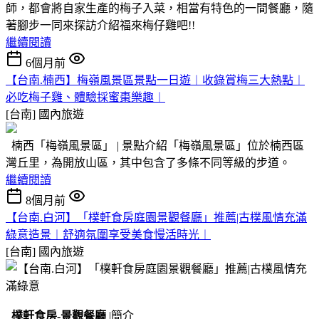
師，都會將自家生產的梅子入菜，相當有特色的一間餐廳，隨
著腳步一同來探訪介紹福來梅仔雞吧!!
繼續閱讀
6個月前
【台南.楠西】梅嶺風景區景點一日遊︱收錄賞梅三大熱點︱
必吃梅子雞、體驗採蜜棗樂趣︱
[台南]
國內旅遊
楠西「梅嶺風景區」 | 景點介紹「梅嶺風景區」位於楠西區
灣丘里，為開放山區，其中包含了多條不同等級的步道。
繼續閱讀
8個月前
【台南.白河】「樸軒食房庭園景觀餐廳」推薦|古樸風情充滿
綠意造景︱舒適氛圍享受美食慢活時光︱
[台南]
國內旅遊
樸軒食房-景觀餐廳
|簡介