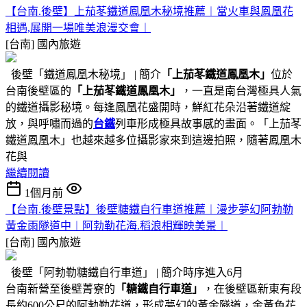
【台南.後壁】上茄苳鐵道鳳凰木秘境推薦︱當火車與鳳凰花
相遇,展開一場唯美浪漫交會︱
[台南]
國內旅遊
後壁「鐵道鳳凰木秘境」 | 簡介
「上茄苳鐵道鳳凰木」
位於
台南後壁區的
「上茄苳鐵道鳳凰木」
，一直是南台灣極具人氣
的鐵道攝影秘境。每逢鳳凰花盛開時，鮮紅花朵沿著鐵道綻
放，與呼嘯而過的
台鐵
列車形成極具故事感的畫面。「上茄苳
鐵道鳳凰木」也越來越多位攝影家來到這邊拍照，隨著鳳凰木
花與
繼續閱讀
1個月前
【台南.後壁景點】後壁糖鐵自行車道推薦︱漫步夢幻阿勃勒
黃金雨隧道中︱阿勃勒花海.稻浪相輝映美景︱
[台南]
國內旅遊
後壁「阿勃勒糖鐵自行車道」 | 簡介時序進入6月
台南新營至後壁菁寮的
「糖鐵自行車道」
，在後壁區新東有段
長約600公尺的阿勃勒花道，形成夢幻的黃金隧道，金黃色花