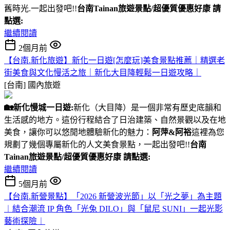
舊時光.一起出發吧!!
台南Tainan旅遊景點/超優質優惠好康 請
點選:
繼續閱讀
2個月前
【台南.新化旅遊】新化一日遊[怎麼玩]美食景點推薦｜精選老
街美食與文化慢活之旅｜新化大目降輕鬆一日遊攻略｜
[台南]
國內旅遊
🏡
新化慢城一日遊:
新化（大目降）是一個非常有歷史底韻和
生活感的地方。這份行程結合了日治建築、自然景觀以及在地
美食，讓你可以悠閒地體驗新化的魅力：
阿萍&阿裕
這裡為您
規劃了幾個專屬新化的人文美食景點，一起出發吧!!
台南
Tainan旅遊景點/超優質優惠好康 請點選:
繼續閱讀
5個月前
【台南.新營景點】「2026 新營波光節」以「光之夢」為主題
︱結合潮流 IP 角色「光兔 DILO」與「鼠尼 SUNI」一起光影
藝術探險︱