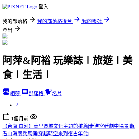
登入
我的部落格
我的部落格後台
我的帳號
登出
阿萍&阿裕 玩樂誌∣旅遊∣美
食∣生活∣
相簿
部落格
名片
1個月前
【台南.白河】萬里長城文化主題館推薦|走進宮廷劇中場景|觀
看山海關兵馬俑|穿越時空來到復古年代|