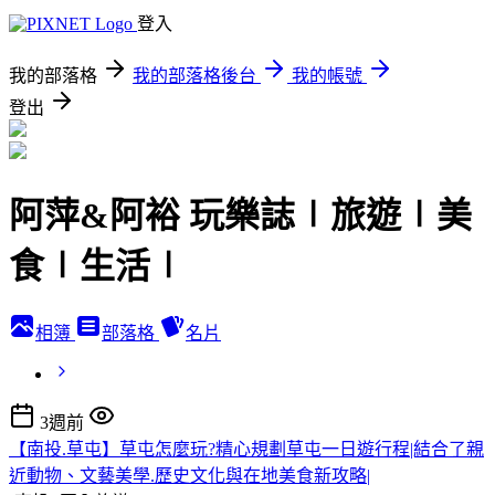
登入
我的部落格
我的部落格後台
我的帳號
登出
阿萍&阿裕 玩樂誌∣旅遊∣美
食∣生活∣
相簿
部落格
名片
3週前
【南投.草屯】草屯怎麼玩?精心規劃草屯一日遊行程|結合了親
近動物、文藝美學.歷史文化與在地美食新攻略|