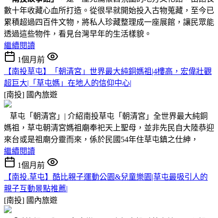
數十年收藏心血所打造。從很早就開始投入古物蒐藏，至今已
累積超過四百件文物，將私人珍藏整理成一座展館，讓民眾能
透過這些物件，看見台灣早年的生活樣貌。
繼續閱讀
1個月前
【南投草屯】「朝清宮」世界最大純銅媽祖|4樓高，宏偉壯觀
超巨大|「草屯媽」在地人的信仰中心|
[南投]
國內旅遊
草屯「朝清宮」| 介紹南投草屯「朝清宮」全世界最大純銅
媽祖，草屯朝清宮媽祖廟奉祀天上聖母，並非先民自大陸恭迎
來台或是祖廟分靈而來，係於民國54年住草屯鎮之仕紳，
繼續閱讀
1個月前
【南投.草屯】酷比親子運動公園&兒童樂園|草屯最吸引人的
親子互動景點推薦|
[南投]
國內旅遊