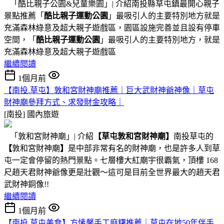
「酷比親子公園&兒童樂園」| 介紹南投縣草屯鎮最開心親子
景點推薦「
酷比親子運動公園
」最吸引人的主要特別地方就是
充滿森林綠意及超大親子遊戲區，園區設施完善並且設有停車
空間，「
酷比親子運動公園
」最吸引人的主要特別地方，就是
充滿森林綠意及超大親子遊戲區
繼續閱讀
1個月前
【南投.草屯】敦和宮財神廟推薦｜巨大武財神爺神像｜草屯
財神廟參拜方式、求發財金攻略｜
[南投]
國內旅遊
「敦和宮財神廟」| 介紹
【草屯敦和宮財神廟】
南投草屯的
【
敦和宮財神廟
】
是中部非常有名的財神廟，也是許多人到草
屯一定會停留的熱門景點。七層樓大紅廟宇很霸氣，頂樓 168
尺趙天君財神爺像更是壯觀～這可是目前全世界最大的趙天君
武財神銅像!!
繼續閱讀
1個月前
【南投.草屯美食】方愫馨手工麻糬推薦｜草屯在地50年伴手