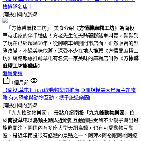
禮排隊名店｜
[南投]
國內旅遊
「方愫馨麻糬工坊」| 美食介紹《
方愫馨麻糬工坊
》為南投
草屯起家的伴手禮店！方老先生每天騎著腳踏車叫賣，默默到
了現在已經超過50年，從腳踏車到開門市店面，雖然販賣的型
態改變，不過美味依舊，深受不少在地人推薦《方愫馨麻糬工
坊》網路報導推薦草屯有名氣一家美味的麻糬店叫做《
方愫馨
麻糬工坊旗艦店
》
繼續閱讀
1個月前
【南投.草屯】九九峰動物樂園推薦|亞洲規模最大鳥類主題攻
略|有大恐龍與動物互動、親子旅遊樂園|
[南投]
國內旅遊
「九九峰動物樂園」| 景點介紹
南投「九九峰動物樂園」
位
於
南投草屯
以
鳥類主題
與近距離互動體驗受到不少親子與出遊
族群關注，園區內有多座大型天網鳥籠，也有可愛動物互動
區，是近年南投很有話題的景點之一。阿萍&阿裕跟阿桃阿嬤