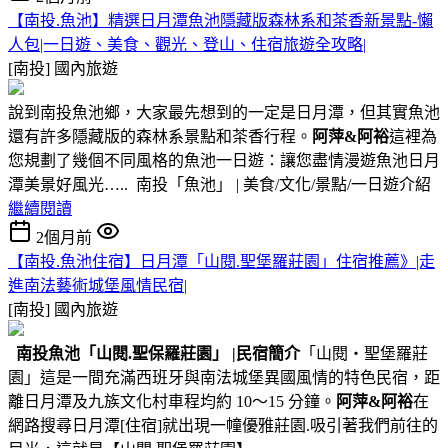
【南投.魚池】精選日月潭魚池隱藏版森林系和茶香新景點-懶
人包|一日遊、美食、觀光、登山、住宿旅遊全攻略|
[南投]
國內旅遊
說到南投魚池鄉，大家最先想到的一定是日月潭，但其實魚池
還有許多隱藏版的森林系景點和茶香行程。
阿萍&阿裕
這裡為
您規劃了幾個不同風格的魚池一日遊：讓您盡情漫遊魚池日月
潭美景好風光….. 南投「魚池」 | 美食/文化/景點/一日遊介紹
繼續閱讀
2個月前
【南投.魚池住宿】日月潭「山閱.聖堡羅莊園」住宿推薦》|走
進南法藝術城堡風情民宿|
[南投]
國內旅遊
南投魚池
「山閱.聖保羅莊園」
|民宿簡介
「山閱‧聖堡羅莊
園」這是一間充滿西班牙與南法城堡異國風情的特色民宿，距
離日月潭及九族文化村車程均約 10～15 分鐘。
阿萍&阿裕
在
網路搜尋日月潭[住宿]就出現一幢優雅莊園.吸引著我們前往的