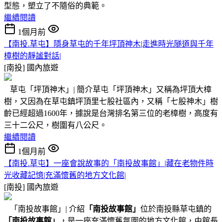
型態，塑立了不隨俗的典範。
繼續閱讀
1個月前
【南投.草屯】隱身草屯的千年坪頂神木|走進時光隧道與千年
樟樹的靜謐對話|
[南投]
國內旅遊
草屯「坪頂神木」| 簡介草屯「坪頂神木」又稱為坪頂大樟
樹，又因為在草屯鎮坪頂里七股社區內，又稱「七股神木」樹
齡已經超過1600年，據說是台灣排名第三位的老樟樹，高度有
三十二公尺，樹圍有八公尺。
繼續閱讀
1個月前
【南投.草屯】一座會說故事的「南投故事館」|藏在老物件時
光收藏記憶|充滿懷舊的地方文化館|
[南投]
國內旅遊
「南投故事館」| 介紹
「南投故事館」
位於南投縣草屯鎮的
「南投故事館」
，是一座充滿懷舊氛圍的地方文化館，由館長