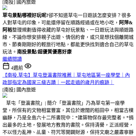
[南投]
國內旅遊
草屯景點哪裡好玩呢?
卻不知道草屯一日遊該怎麼安排？很多
人對草屯的印象，可能還停留在順路經過或在地小吃，
阿萍&
阿裕
整理規劃值得收藏的草屯好玩景點、一日遊玩法與順遊路
線，不論你想安排親子出遊、情侶約會，或只是想找個離開城
市、節奏剛剛好的輕旅行地點，都能更快找到適合自己的草屯
玩法。
南投景點
/
超優質優惠好康
繼續閱讀
4週前
【南投.草屯】草屯登瀛書院推薦｜草屯地區第一座學堂｜內
政部指定為國家三級古蹟｜一起走過的歲月的痕跡｜
[南投]
國內旅遊
草屯「登瀛書院」| 簡介「登瀛書院」乃為草屯第一座學
堂，所保有的文物相當豐富，其位於遼闊的稻田中，相當古樸
幽靜，乃是全島六十二所書院中：*建築物保存最完整者。*捐
出最多的土地，發展地方教育的書院。保持清譽，正派經營，
不以怪力亂神、乩童、符咒等開闢財源，保持文廟之嚴肅寧靜