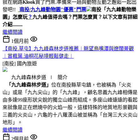
就在網路
Klook
買了門票.準備來一趟與動物互動之邂逅一起出
發吧!!
南投/
九九峰動物園"優惠"門票
南投「九九峰動物樂
園」怎麼玩
？
九九峰值得去嗎？門票怎麼買？
以下文章有詳細
介紹........
繼續閱讀
1個月前
【南投.草屯】九九峰森林步道推薦︱眺望鳥嘴潭與遼闊景觀
︱賞楓葉.油桐花秘境輕鬆健走︱
[南投]
國內旅遊
九九峰森林步道 ∣ 簡介
「九九峰森林步道」
位在南投縣草屯鎮，也被稱為「火炎
山」或是「九九尖山」的「九九峰」，顧名思義九九峰相傳是
由多達99座形狀尖銳的獨立山峰而組成。多座山峰遠遠的看起
來就像是正在燃燒中的火焰一般，這樣特殊的地質地形景觀與
三義的火炎山，六龜的十八羅漢山被並稱為「台灣三大火炎山
地形」。
繼續閱讀
2個月前