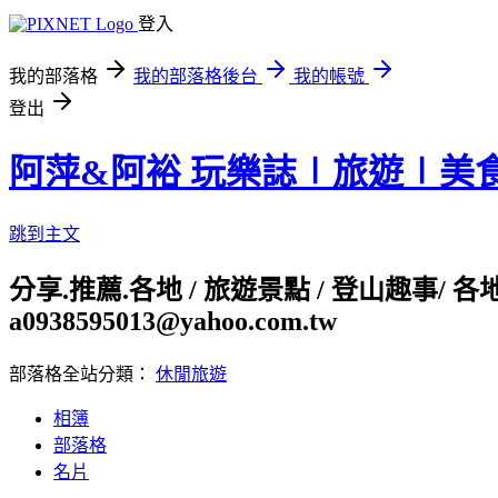
登入
我的部落格
我的部落格後台
我的帳號
登出
阿萍&阿裕 玩樂誌∣旅遊∣美
跳到主文
分享.推薦.各地 / 旅遊景點 / 登山趣事/ 
a0938595013@yahoo.com.tw
部落格全站分類：
休閒旅遊
相簿
部落格
名片