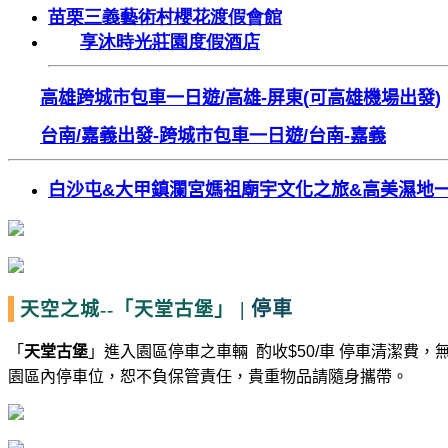
苗栗三義藝術村櫻花渡假會館
享沐時光莊園度假酒店
高雄跨城市包車一日遊
/
高雄
-
屏東
(
可高雄機場出發
)
台南
/
嘉義出發
-
跨城市包車一日遊
/
台南
-
嘉義
白沙屯
&
大甲鎮瀾宮媽祖廟宇文化之旅
&
高美濕地
|
停車
天空之城--
「天堂古堡」
「
天堂古堡
」進入園區停車之車輛
酌收
$50/
車 停車清潔費，
園區內停車位，恕不負保管責任，貴重物品請隨身攜帶。