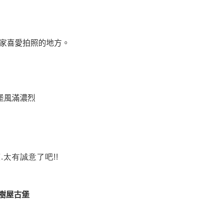
家喜愛拍照的地方。
堡風滿濃烈
太有誠意了吧!!
樹屋古堡