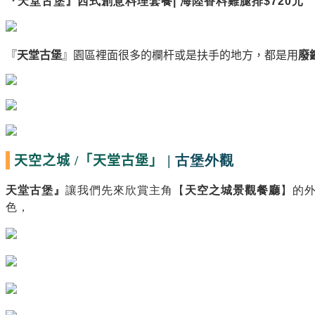
『
天堂古堡
』西式創意料理套餐| 海陸香料雞腿排$720元
『
天堂古堡
』
園區裡面很多的欄杆或是扶手的地方，都是用
廢
| 古堡外觀
天空之城 /
「天堂古堡」
天堂古堡
』
讓我們先來欣賞主角【
天空之城景觀餐廳
】的
色，