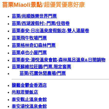
苗栗
Miaoli
景點
/
超優質優惠好康
苗栗
/
尚順娛樂世界門票
苗栗
/
西湖渡假村
:-
門票
/
住宿卷
苗栗泰安
:
日出溫泉度假飯店
-
雙人湯屋卷
苗栗飛牛牧場門票
苗栗格林奇幻森林門票
苗栗卓也小屋門票
苗栗泰安
:
湯悅溫泉會館
-
森林風呂溫泉
&
日間鍋物
苗栗蘇維拉莊園
/
門票
.
限定套票
苗栗
/
花露休閒農場
/
門票
馥藝金鬱金香酒店
尚順君樂飯店
泰安觀止溫泉會館
泰安湯悅溫泉會館