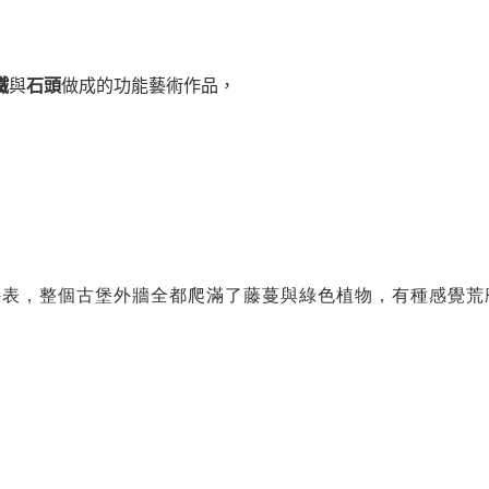
鐵
與
石頭
做成的功能藝術作品，
外表，
整個古堡外牆全都爬滿了藤蔓與綠色植物，
有種感覺荒