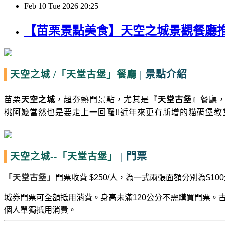
Feb
10
Tue
2026
20:25
【苗栗景點美食】天空之城景觀餐廳推
|
景點介紹
天空之城
/
「天堂古堡」餐廳
苗栗
天空之城
，超夯熱門景點，尤其是『
天堂古堡
』餐廳
桃阿嬤當然也是要走上一回囉!!
近年來更有新增的貓碉堡教堂
|
門票
天空之城--
「天堂古堡」
「
天堂古堡
」
門票收費
$250/
人，為一式兩張面額分別為
$100
城券門票可全額抵用消費。
身高未滿
120
公分不需購買門票。
個人單獨抵用消費。