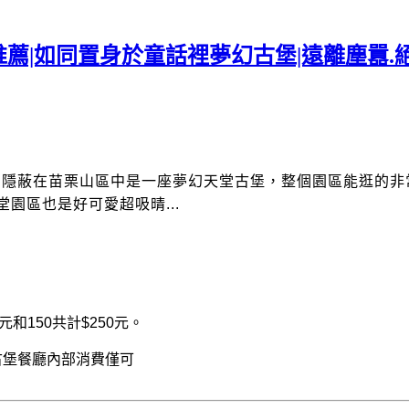
薦|如同置身於童話裡夢幻古堡|遠離塵囂.
，隱蔽在苗栗山區中是一座夢幻天堂古堡，
整個園區能逛的非
園區也是好可愛超吸晴...
元和
150
共計
$250
元。
古堡餐廳內部消費僅可