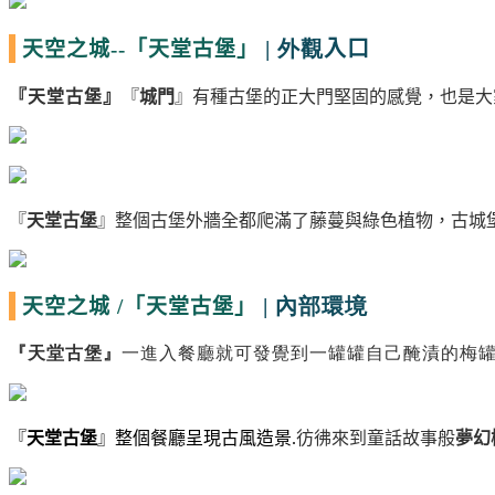
| 外觀
入口
天空之城--
「天堂古堡」
『
天堂古堡
』
『
城門
』有種古堡的正大門堅固的感覺，也是大
『
天堂古堡
』整個古堡外牆全都爬滿了藤蔓與綠色植物，古城
| 內部環境
天空之城 /
「天堂古堡」
『
天堂古堡
』
一進入餐廳就可發覺到一罐罐自己醃漬的梅罐.
『
天堂古堡
』整個餐廳呈現古風造景.
彷彿來到童話故事般
夢幻