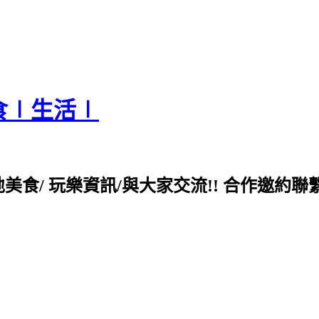
食∣生活∣
各地美食/ 玩樂資訊/與大家交流!! 合作邀約聯繫