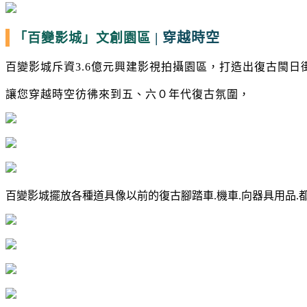
|
穿越時空
「百變影城」
文創園區
百變影城斥資
3.6
億元興建影視拍攝園區，打造出復古閩日
讓您穿越時空彷彿來到五、六０年代復古氛圍，
百變影城擺放各種道具像以前的復古腳踏車.機車.向器具用品.都