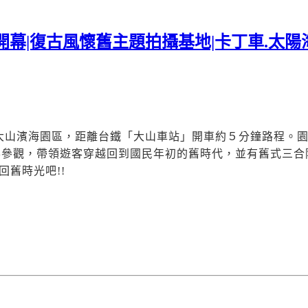
幕|復古風懷舊主題拍攝基地|卡丁車.太陽
大山濱海園區，距離台鐵「大山車站」開車約５分鐘路程。
票參觀，帶領遊客穿越回到國民年初的舊時代，並有舊式三合
舊時光吧!!