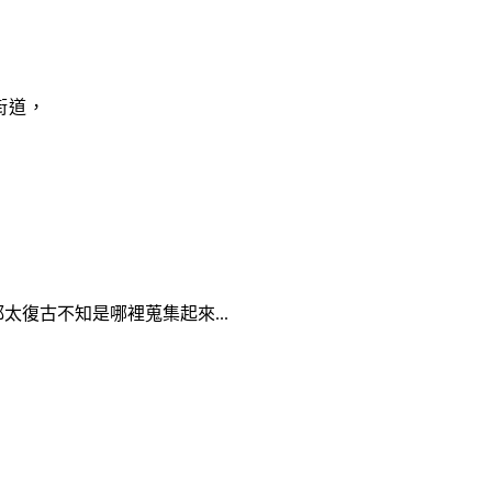
街道，
太復古不知是哪裡蒐集起來...