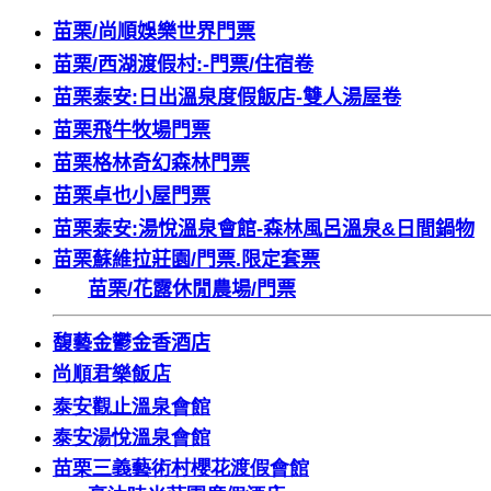
苗栗
/
尚順娛樂世界門票
苗栗
/
西湖渡假村
:-
門票
/
住宿卷
苗栗泰安
:
日出溫泉度假飯店
-
雙人湯屋卷
苗栗飛牛牧場門票
苗栗格林奇幻森林門票
苗栗卓也小屋門票
苗栗泰安
:
湯悅溫泉會館
-
森林風呂溫泉
&
日間鍋物
苗栗蘇維拉莊園
/
門票
.
限定套票
苗栗
/
花露休閒農場
/
門票
馥藝金鬱金香酒店
尚順君樂飯店
泰安觀止溫泉會館
泰安湯悅溫泉會館
苗栗三義藝術村櫻花渡假會館