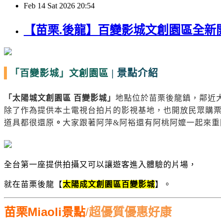
Feb
14
Sat
2026
20:54
【苗栗.後龍】百變影城文創園區全新開
|
景點介紹
「百變影城」
文創園區
「太陽城文創園區 百變影城」
地點位於苗栗後龍鎮，鄰近
除了作為提供本土電視台拍片的影視基地，也開放民眾購
道具都很還原
。
大家跟著阿萍&阿裕還有阿桃阿嬤一起來重回
全台第一座提供拍攝又可以讓遊客進入體驗的片場，
就在苗栗後龍【
太陽成文創園區百變影城
】。
苗栗
Miaoli
景點
/
超優質優惠好康