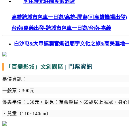
享沐時光莊園度假酒店
高雄跨城市包車一日遊
/
高雄
-
屏東
(
可高雄機場出發
)
台南
/
嘉義出發
-
跨城市包車一日遊
/
台南
-
嘉義
白沙屯
&
大甲鎮瀾宮媽祖廟宇文化之旅
&
高美濕地
|
門票資訊
「百變影城」
文創園區
票價資訊：
一般票：
300
元
優惠半價：
150
元，對象：苗栗縣民、
65
歲以上民眾、身心
、兒童（
110~140cm
）