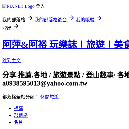
登入
我的部落格
我的部落格後台
我的帳號
登出
阿萍&阿裕 玩樂誌∣旅遊∣美
跳到主文
分享.推薦.各地 / 旅遊景點 / 登山趣事/ 
a0938595013@yahoo.com.tw
部落格全站分類：
休閒旅遊
相簿
部落格
名片