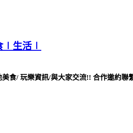
食∣生活∣
各地美食/ 玩樂資訊/與大家交流!! 合作邀約聯繫