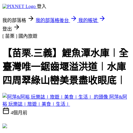
登入
我的部落格
我的部落格後台
我的帳號
登出
[ 苗栗 ]
國內旅遊
【苗栗.三義】鯉魚潭水庫︱全
臺灣唯一鋸齒堰溢洪道︱水庫
四周翠綠山巒美景盡收眼底︱
阿萍&阿
裕 玩樂誌∣旅遊∣美食∣生活∣
4個月前