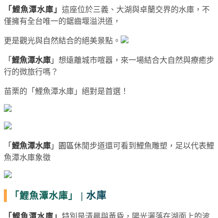
「
鯉魚潭水庫
」
這座位於三義、大湖與卓蘭交界的水庫，不
僅擁有全台唯一的鋸齒堰溢洪道，
更是觀光與自然結合的絕美景點。
「
鯉魚潭水庫
」
想遠離城市喧囂，來一場結合大自然與療癒步
行的微旅行嗎？
苗栗的「鯉魚潭水庫」絕對是首選！
「
鯉魚潭水庫
」園區
休閒步道還可看到鯉魚雕塑，足以代表鯉
魚潭水庫象徵
|
水庫
「鯉魚潭水庫」
「
鯉魚潭水庫
」
特別是清晨與黃昏，陽光灑落在湖面上的波