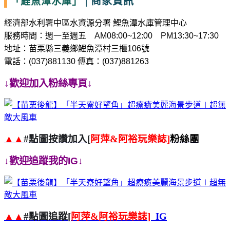
|
商家資訊
「鯉魚潭水庫」
經濟部水利署中區水資源分署 鯉魚潭水庫管理中心
服務時間：週一至週五
AM08:00~12:00
PM13:30~17:30
地址：苗栗縣三義鄉鯉魚潭村三櫃
106
號
電話：
(037)881130
傳真：
(037)881263
↓歡迎加入粉絲專頁↓
▲▲
#
點圖按讚加入
[
阿萍
&
阿裕玩樂誌
]
粉絲團
↓歡迎追蹤我的
IG
↓
▲▲
#
點圖追蹤
[
阿萍
&
阿裕玩樂誌
]
IG