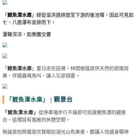
「
鯉魚潭水庫
」
經從溢洪道排放至下游的後池堰，因此可見如
七、八道瀑布並排而下，
瀑聲淙淙，如樂團交響
「
鯉魚潭水庫
」
夏日走在這裡，林間樹蔭提供天然的遮陽效
果，伴隨蟲鳴鳥叫，讓人忘卻煩憂。
|
觀景台
「鯉魚潭水庫」
「
鯉魚潭水庫
」
從停車場步行不遠即可抵達鯉魚潭的觀景
台，
這裡設有寬敞的休憩空間，
無論是拍照還是欣賞眼前湖光山色美景，都讓人倍感身曠神