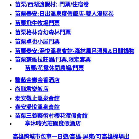
苗栗
/
西湖渡假村
:-
門票
/
住宿卷
苗栗泰安
:
日出溫泉度假飯店
-
雙人湯屋卷
苗栗飛牛牧場門票
苗栗格林奇幻森林門票
苗栗卓也小屋門票
苗栗泰安
:
湯悅溫泉會館
-
森林風呂溫泉
&
日間鍋物
苗栗蘇維拉莊園
/
門票
.
限定套票
苗栗
/
花露休閒農場
/
門票
馥藝金鬱金香酒店
尚順君樂飯店
泰安觀止溫泉會館
泰安湯悅溫泉會館
苗栗三義藝術村櫻花渡假會館
享沐時光莊園度假酒店
高雄跨城市包車一日遊
/
高雄
-
屏東
(
可高雄機場出