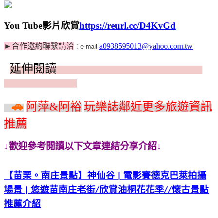
You Tube
影片欣賞
https://reurl.cc/D4KvGd
►
合作邀約聯繫請洽
a0938595013@yahoo.com.tw
：
e-mail
延伸閱讀
伸
🚗
阿萍
&
阿裕
玩樂誌鄰近更多旅遊資訊
推薦
↓歡迎參考閱讀以下文章連結分享介紹↓
【苗栗。南庄景
點】神仙谷
電影賽德克巴萊拍攝
|
場景
悠遊苗南
庄老街
欣賞油桐花花季
懷古景點
|
/
//
推薦介紹