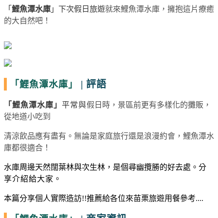
「
鯉魚潭水庫
」下次假日旅遊
就來鯉魚潭水庫，擁抱這片療癒
的大自然吧！
|
評語
「鯉魚潭水庫」
「
鯉魚潭水庫
」
平常與
假日時，景區前更有多樣化的攤販，
從地道小吃到
清涼飲品應有盡有。
無論是家庭旅行還是浪漫約會，鯉魚潭水
庫都很適合！
水庫周邊天然闊葉林與次生林，是個尋幽攬勝的好去處。
分
享介紹給大家。
本篇分享個人實際造訪
!!
推薦給各位來苗栗旅遊用餐參考
....