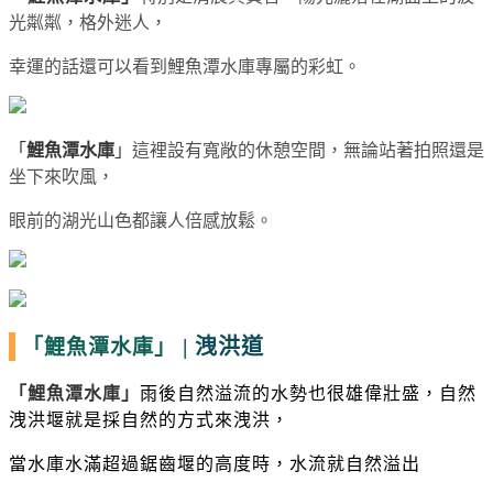
光粼粼，格外迷人，
幸運的話還可以看到鯉魚潭水庫專屬的彩虹。
「
鯉魚潭水庫
」
這裡設有寬敞的休憩空間，無論站著拍照還是
坐下來吹風，
眼前的湖光山色都讓人倍感放鬆。
|
洩洪道
「鯉魚潭水庫」
「
鯉魚潭水庫
」
雨後自然溢流的水勢也很雄偉壯盛，自然
洩洪堰就是採自然的方式來洩洪，
當水庫水滿超過鋸齒堰的高度時，水流就自然溢出