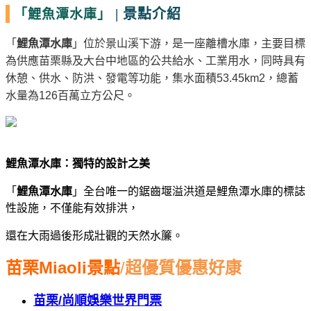
|
景點介紹
「鯉魚潭水庫」
「
鯉魚潭水庫
」位於景山溪下游，是一座離槽水庫，主要目標
為供應苗栗縣及大台中地區的公共給水、工業用水，同時具有
休憩、供水、防洪、發電等功能，集水面積
53.45km2
，總蓄
水量為
126
百萬立方公尺。
鯉魚潭水庫：獨特的設計之美
「
鯉魚潭水庫
」全台唯一的鋸齒堰溢洪道是鯉魚潭水庫的標誌
性設施，不僅能有效排洪，
還在大雨過後形成壯觀的天然水簾。
苗栗
Miaoli
景點
/
超優質優惠好康
苗栗
/
尚順娛樂世界門票