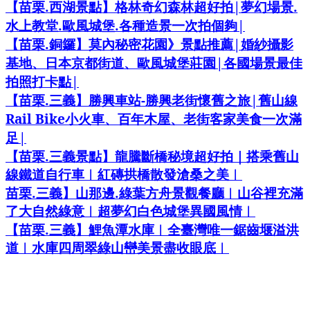
.
|
.
【苗栗
西湖景點】格林奇幻森林超好拍
夢幻場景
.
.
|
水上教堂
歐風城堡
各種造景一次拍個夠
.
|
【苗栗
銅鑼】莫內秘密花園》景點推薦
婚紗攝影
|
基地、日本京都街道、歐風城堡莊園
各國場景最佳
|
拍照打卡點
.
-
|
【苗栗
三義】勝興車站
勝興老街懷舊之旅
舊山線
Rail Bike
小火車、百年木屋、老街客家美食一次滿
|
足
.
【苗栗
三義景點】龍騰斷橋秘境超好拍｜搭乘舊山
線鐵道自行車︱紅磚拱橋散發滄桑之美︱
.
.
苗栗
三義】山那邊
綠葉方舟景觀餐廳︱山谷裡充滿
了大自然綠意︱超夢幻白色城堡異國風情︱
.
【苗栗
三義】鯉魚潭水庫︱全臺灣唯一鋸齒堰溢洪
道︱水庫四周翠綠山巒美景盡收眼底︱