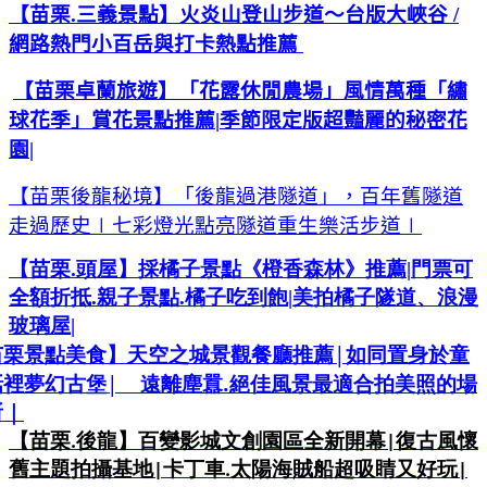
【苗栗.三義景點】火炎山登山步道～台版大峽谷
/
網路熱門小百岳與打卡熱點推薦
【苗栗卓蘭旅遊】「花露休閒農場」風情萬種「繡
球花季」賞花景點推薦
|
季節限定版超豔麗的秘密花
園
|
【苗栗後龍秘
境】「後龍過港隧道」，百年舊隧道
走過歷史
∣
七彩燈光點亮隧道重生樂活步道
∣
【苗栗
.
頭屋】採橘子景點《橙香森林》推薦
|
門票可
全額折抵
.
親子景點
.
橘子吃到飽
|
美拍橘子隧道、浪漫
玻璃屋
|
|
苗栗景點美食】天空之城景觀餐廳推薦
如同置身於童
|
.
話裡夢幻古堡
遠離塵囂
絕佳風景最適合拍美照的場
所｜
【苗栗
後龍】百變影城文創園區全新開幕
復古風懷
.
|
舊主題拍攝基地
卡丁車
太陽海賊船超吸睛又好玩
|
.
|