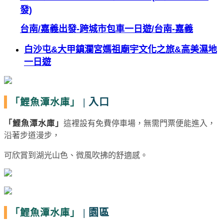
發
)
台南
/
嘉義出發
-
跨城市包車一日遊
/
台南
-
嘉義
白沙屯
&
大甲鎮瀾宮媽祖廟宇文化之旅
&
高美濕地
一日遊
|
入口
「鯉魚潭水庫」
「
鯉魚潭水庫
」
這裡設有免費停車場，無需門票便能進入，
沿著步道漫步，
可欣賞到湖光山色、微風吹拂的舒適感。
|
園區
「鯉魚潭水庫」