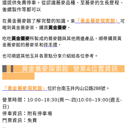
還提供免費停車。從認識蕎麥品種、至蕎麥的生長歷程、
後續製作等都可以
在黃金蕎麥館了解完整的知識。
來
「黃金蕎麥探索館」
可
喝到黃金蕎麥茶、購買
黃金蕎麥
，
吃吃
黃金蕎麥
所製成的蕎麥麵與其他周邊產品，順帶購買黃
金蕎麥館的蕎麥茶和
伴手禮
，
也可順遊其他玉井各景點分享介紹給各位參考
。
黃金蕎麥探索館 營業&位置資訊
「黃金蕎麥探索館」
位於台南玉井内山公路288號。
營業時間
：
10:00–18:30(
周一-四)10:00–19:00(週五-
日)
停車資訊
：
附有停車場
門票資訊
：
免費