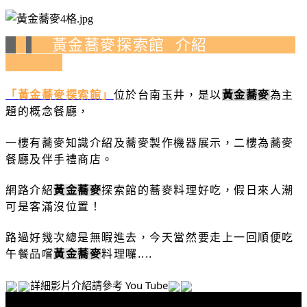
黃金蕎麥探索館 介紹
「黃金蕎麥探索館」
位於台南玉井，是以
黃金蕎麥
為主
題的概念餐廳，
一樓有蕎麥知識介紹及蕎麥製作機器展示，二樓為蕎麥
餐廳及伴手禮商店。
網路介紹
黃金蕎麥
探索館的蕎麥料理好吃，假日來人潮
可是客滿沒位置！
路過好幾次總是無暇進去
，今天
當然要走上一回順便吃
午餐品嚐
黃金蕎麥
料理囉....
詳細影片介紹請參考 You Tube