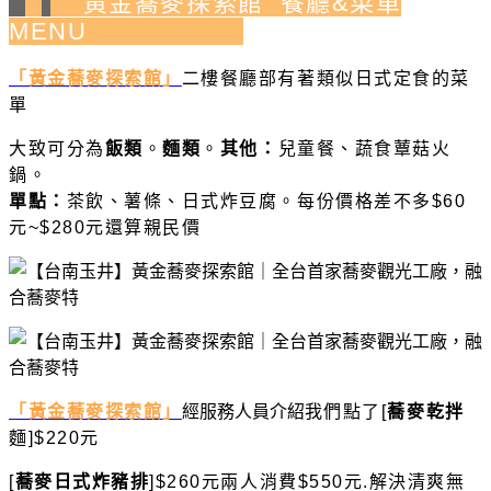
黃金蕎麥探索館 餐廳&菜單
MENU
「黃金蕎麥探索館」
二樓餐廳部有著類似日式定食的菜
單
大致可分為
飯類
。
麵類
。
其他：
兒童餐、蔬食蕈菇火
鍋。
單點：
茶飲、薯條、日式炸豆腐。每份價格差不多$60
元~$280元還算親民價
「黃金蕎麥探索館」
經服務人員介紹
我們點了[
蕎麥乾拌
麵]$220元
[
蕎麥日式炸豬排
]$260元
兩人消費$550元.解決清爽無