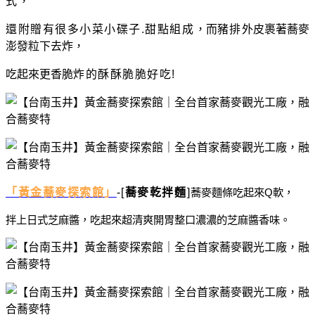
式，
還附贈有很多小菜小碟子.甜點組成
，而
豬排
外皮裹著蕎麥
澎發粒下去炸，
吃起來更香脆
炸的酥酥脆脆好吃!
「黃金蕎麥探索館」
-[
蕎麥乾拌麵
]
蕎麥麵條吃起來
Q
軟，
拌上日式芝麻醬，吃起來超清爽開胃整口濃濃的芝麻醬香味。