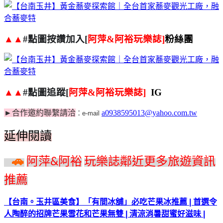
▲▲
#
點圖按讚加入
[
阿萍
&
阿裕玩樂誌
]
粉絲團
▲▲
#
點圖追蹤
[
阿萍
&
阿裕玩樂誌
]
IG
►
合作邀約聯繫請洽
a0938595013@yahoo.com.tw
：
e-mail
延伸閱讀
伸閱讀
»
🚗
阿萍
阿裕
玩樂誌鄰近更多旅遊資訊
&
推薦
【台南。玉井區美食】「有間冰舖」必吃芒果冰推薦 | 首選令
人陶醉的招牌芒果雪花和芒果無雙 | 清涼消暑甜蜜好滋味 |