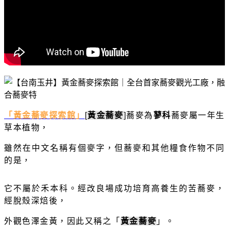
「黃金蕎麥探索館」
[
黃金蕎麥
]
蕎麥為
蓼科
蕎麥屬一年生
草本植物，
雖然在中文名稱有個麥字，
但蕎麥和其他糧食作物不同
的是，
它不屬於禾本科。
經改良場成功培育高養生的苦蕎麥，
經脫殼深焙後，
外觀色澤金黃，因此又稱之
「
黃金蕎麥
」
。