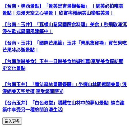
【台南。楠西景點】「景美是吉景觀餐廳」 ∣網美必拍唯美
景點∣浪漫天空之心場景∣ 欣賞梅嶺絕美山巒般美景∣
【台南。玉井】「瓦樣山巷異國蔬食料理」美食
∣
秒飛歐洲沉
浸在歐式異國風建築中
∣
【台南。玉井】「國際芒果節」玉井「青果集貨場」買芒果吃
芒果冰必遊景點
∣
【台南旅遊美食】玉井一日遊美食旅遊推薦
|
享受美食探訪歷
史文化景點
|
【台南玉井】「魔法森林景觀餐廳」
|
坐擁山林間遼闊美景
|
浪
漫絕美天空步道
|
享受悠閒
時光
|
【台南玉井】「白色教堂」隱藏在山林中的夢幻景點
|
純白建
築中享受另一種悠閒浪漫生活
|
載入更多