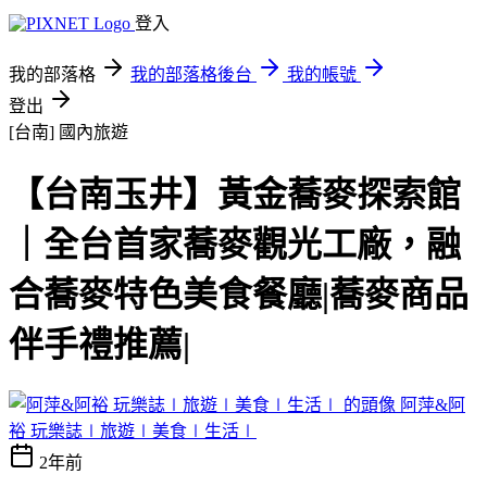
登入
我的部落格
我的部落格後台
我的帳號
登出
[台南]
國內旅遊
【台南玉井】黃金蕎麥探索館
｜全台首家蕎麥觀光工廠，融
合蕎麥特色美食餐廳|蕎麥商品
伴手禮推薦|
阿萍&阿
裕 玩樂誌∣旅遊∣美食∣生活∣
2年前