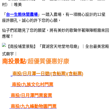
「
台一生態休閒農場
」
一踏入農場，有一項精心設計的12星
座許願孔，
誠心的許下您的心願，
仙子們若聽見了您的願望，將有美妙的歌聲伴著陣陣輕霧來回
應喔！
南投景點
/
超優質優惠好康
南投/日月潭一日遊/(含船票)(含船票)
南投/
九族文化村門票
南投/
日月潭門票套票
南投/
九九峰動物園門票