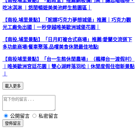
【南投埔里景點】「紙教堂」推薦銅板價門票︱讓您喝咖啡、
吃冰淇淋
︱悠閒暢遊美美池畔生態園區｜
【南投.
埔里景點】「妮娜巧克力夢想城堡」推薦｜巧克力觀
光工廠免出國｜一秒穿越唯美歐洲城堡花園｜
【南投.
埔里景點】「日月町複合式商場」推薦|
愛蘭交流道下
多功能商場|
餐車聚落.
品嚐美食休憩最佳地點|
【南投埔里景點】「台一生態休閒農場」（楓樺台一渡假村）
︱唯美歐洲宮廷花園︱雙心湖畔落羽松︱休閒度假住宿新景點
︱
載入更多
公開留言
私密留言
發佈留言