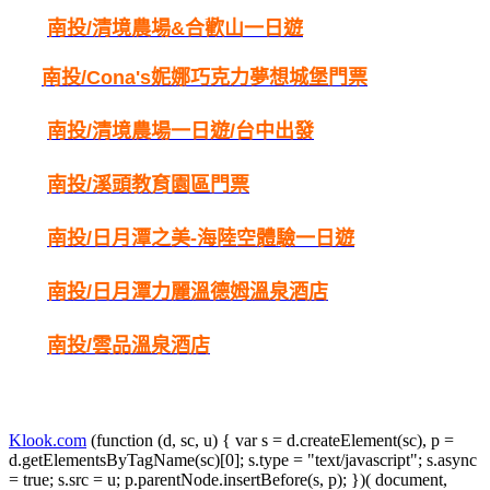
南投/
清境農場&合歡山一日遊
南投/
Cona's妮娜巧克力夢想城堡門票
南投/
清境農場一日遊/台中出發
南投/
溪頭教育園區門票
南投/
日月潭之美-海陸空體驗一日遊
南投/
日月潭力麗溫德姆溫泉酒店
南投/
雲品
溫泉酒店
Klook.com
(function (d, sc, u) { var s = d.createElement(sc), p =
d.getElementsByTagName(sc)[0]; s.type = "text/javascript"; s.async
= true; s.src = u; p.parentNode.insertBefore(s, p); })( document,