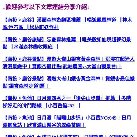
↓歡迎參考以下文章連結分享介紹↓
【南投。鹿谷】溪頭森林遊樂區
推薦
▕
暢遊
鳳凰林道
▕
神木
區
/
巨石區
▕
松林町妖怪村
【南投。鹿谷
旅遊
】忘憂森林
推薦
▕
唯美
般
如仙境超夢幻景
點
▕
水漾森林
盡收眼底
▕
【南投。鹿谷景點】漫遊大崙山銀杏黃金森林∣沉浸在超迷人
浪漫景緻中∣賞銀杏最佳點
[
武岫農圃
vs
大崙山觀景台
]
∣
【南投。鹿谷景點】漫遊大崙山銀杏黃金森林
∣
賞銀杏最佳據
點
[
銀杏森林步道
]
篇
∣
【南投。魚池】日月潭四秀之一「後尖山步道」推薦
▕
多階
梯好走的冷門路線
▕
小百岳編
#52
▕
【南投。魚池】日月潭「貓囒山步道」小百岳
NO:049
∣
日月
潭氣象站
∣
欣賞滿山遍谷的翠綠茶園
∣