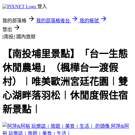
登入
我的部落格
我的部落格後台
我的帳號
登出
[南投]
國內旅遊
【南投埔里景點】「台一生態
休閒農場」（楓樺台一渡假
村）︱唯美歐洲宮廷花園︱雙
心湖畔落羽松︱休閒度假住宿
新景點︱
阿萍&阿
裕 玩樂誌∣旅遊∣美食∣生活∣