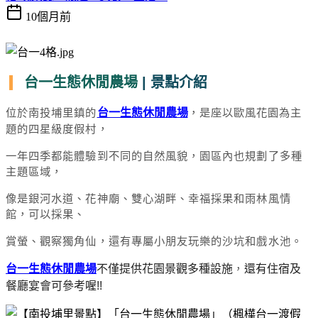
10個月前
台一生態休閒農場
| 景點介紹
位於南投埔里鎮的
台一生態休閒農場
，是座以歐風花園
為主
題的四星級度假村，
一年四季都能體驗到不同的自然風貌，
園區內也規劃了多種
主題區域，
像是銀河水道、花神廟、雙心湖畔、
幸福採果和雨林風情
館，可以採果、
賞螢、觀察獨角仙，還有專屬小朋友玩樂的沙坑和戲水池。
台一生態休閒農場
不僅提供花園景觀多種設施
，
還有住宿及
餐廳宴會可參考喔!!