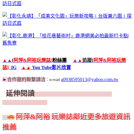
▲▲
[
阿萍
&
阿裕玩樂誌
]
粉絲團
▲▲
追蹤
[
阿萍
&
阿裕玩樂
誌
]
IG
▲▲
You Tube
影片欣賞
►
合作邀約聯繫請洽
a0938595013@yahoo.com.tw
：e-mail
延伸閱讀
伸閱讀 »
🚗
阿萍
&
阿裕
玩樂誌鄰近更多旅遊資訊
推薦