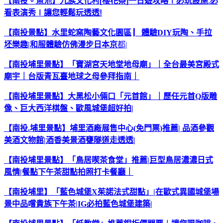
【南投。魚池】九族文化村
[
櫻花祭
]
一日遊攻略
∣
必玩設施
.
必
看表演秀
∣
讓您輕鬆玩透透
!
【南投景點】水里蛇窯陶藝文化園區
▏體驗
DIY
玩陶、手拉
坯樂趣
|
和服體驗仿佛漫步日本京
都
|
【南投埔里景點】「寶湖宮天地堂地母廟」｜全台最美宮殿式
廟宇｜台版青瓦臺地球之母參拜指南｜
【南投埔里景點】大黑松小倆口「元首館」｜歷任元首
Q
版雕
像、巨大西洋棋盤、歐風城堡超好拍
|
【南投
.
埔里景點】埔里酒廠展售中心
(
免門票
)
推薦
|
品酒參觀
美酒文物館
|
酒香美景酒甕隧道走透透
|
【南投埔里景點】「鳥居喫茶食堂」推薦|
巨型鳥居濃濃日式
風情|
餐點下午茶甜點拍照打卡餐廳｜
【南投埔里】「藍色城堡X
茱諾法式甜點」|
在歐式異國城堡場
景中品嚐貴族下午茶|IG
必拍藍色城堡建築|