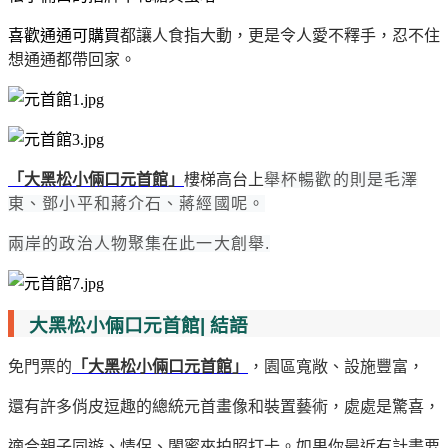
喜歡通通可購買
都讓人食指大動，更是令人愛不釋手，忍不住
想通通都帶回家。
「大黑松小倆口元首館」
樓梯高台上
舉杯暢歡的則是毛澤
東、鄧小平和蔣介石、蔣經國呢。
兩岸的政治人物聚集在此一大創舉.
大黑松小倆口元首館
|
結語
免門票的
「大黑松小倆口元首館」
，園區寬敞、設施豐富，
還有許多俏皮逗趣的總統元首畫像和裝置藝術，處處是驚喜，
適合親子同遊、情侶、閨蜜來拍照打卡。如果你最近有計畫要