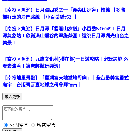
【南投。魚池】日月潭四秀之一「後尖山步道」推薦
▕
多階
梯好走的冷門路線
▕
小百岳編
#52
▕
【南投。魚池】日月潭「貓囒山步道」小百岳
NO:049
∣
日月
潭氣象站
∣
欣賞滿山遍谷的翠綠茶園
∣
遠眺日月潭湖光山色之
美景
∣
【南投。魚池】九族文化村
[
櫻花祭
]
一日遊攻略
∣
必玩設施
.
必
看表演秀
∣
讓您輕鬆玩透透
!
【南投埔里景點】「寶湖宮天地堂地母廟」｜全台最美宮殿式
廟宇｜台版青瓦臺地球之母參拜指南｜
載入更多
公開留言
私密留言