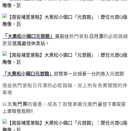
「
」
大黑松小倆口元首館
是前往
熱門景點
日月潭
的必經路線
更是
放風最佳休息站。
「大黑松小倆口元首館」
遊覽車一台接著一台的進入元首館
南投熱門景點日月潭的必經路線，
加上附有免費開闊的停
車場
以及
免門票
的優惠，成為了遊覽車觀光團們
最佳下車尿尿
上車睡覺寫照!!