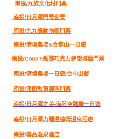
南投/
九族文化村門票
南投/
日月潭門票套票
南投/
九九峰動物園門票
南投/
清境農場&合歡山一日遊
南投/
Cona's妮娜巧克力夢想城堡門票
南投/
清境農場一日遊/台中出發
南投/
溪頭教育園區門票
南投/
日月潭之美-海陸空體驗一日遊
南投/
日月潭力麗溫德姆溫泉酒店
南投/
雲品
溫泉酒店