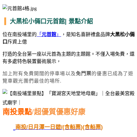
大黑松小倆口元首館| 景點介紹
位在南投埔里的
「
元首館
」
，是知名喜餅禮盒品牌
大黑松小倆
口
斥資上億
打造的全台第一座以元首為主題的主題館。
不僅入場免費，還
有多處特色裝置藝術展示，
加上附有免費開闊的停車場以及
免門票
的優惠已成為了遊
覽車觀光團們最佳的場所.
南投景點
/
超優質優惠好康
南投/日月潭一日遊/(含船票)(含船票)