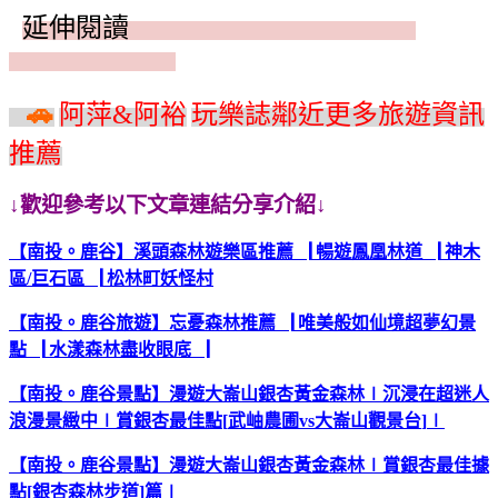
延伸閱讀
伸閱讀 »
🚗
阿萍
&
阿裕
玩樂誌鄰近更多旅遊資訊
推薦
↓歡迎參考以下文章連結分享介紹↓
【南投。鹿谷】溪頭森林遊樂區
推薦
▕
暢遊
鳳凰林道
▕
神木
區
/
巨石區
▕
松林町妖怪村
【南投。鹿谷
旅遊
】忘憂森林
推薦
▕
唯美
般
如仙境超夢幻景
點
▕
水漾森林
盡收眼底
▕
【南投。鹿谷景點】漫遊大崙山銀杏黃金森林∣沉浸在超迷人
浪漫景緻中∣賞銀杏最佳點
[
武岫農圃
vs
大崙山觀景台
]
∣
【南投。鹿谷景點】漫遊大崙山銀杏黃金森林
∣
賞銀杏最佳據
點
[
銀杏森林步道
]
篇
∣