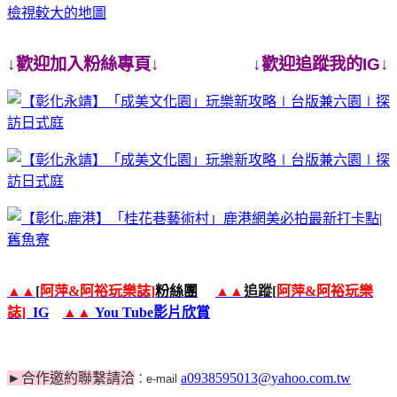
檢視較大的地圖
↓歡迎加入粉絲專頁↓ ↓歡迎追蹤我的IG↓
▲▲
[
阿萍
&
阿裕玩樂誌
]
粉絲團
▲▲
追蹤
[
阿萍
&
阿裕玩樂
誌
]
IG
▲▲
You Tube
影片欣賞
►
合作邀約聯繫請洽
a0938595013@yahoo.com.tw
：e-mail