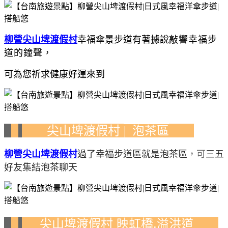
柳營尖山埤渡假村
幸福
傘景步道有著據說
敲響幸福步
道的鐘聲，
可為您祈求健康好運來到
尖山埤渡假村
| 泡茶區
柳營尖山埤渡假村
過了幸福步道區就是泡茶區
，可
三五
好友集結泡茶聊天
尖山埤渡假村 映虹橋.溢洪道