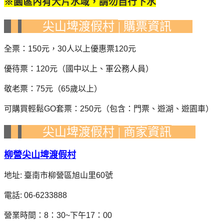
※園區內有大片水域，請勿自行下水
尖山埤渡假村
購票資訊
|
全票：150元，30人以上
優惠票
120元
優待票：120元（國中以上、軍公務人員）
敬老票：75元（65歲以上）
可購買輕鬆
GO
套票：
250
元（包含：門票、遊湖、遊園車）
尖山埤渡假村
資訊
| 商家
柳營尖山埤渡假村
地址: 臺南市柳營區旭山里60號
電話: 06-6233888
營業時間：8：30~下午17：00