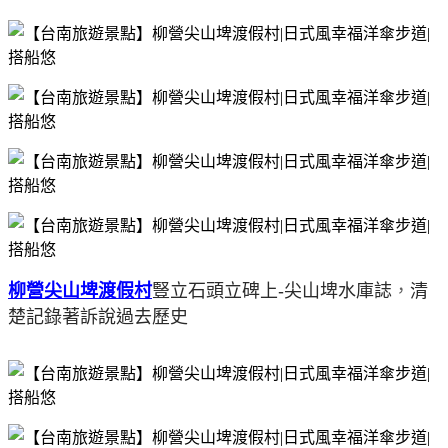
柳營尖山埤渡假村
豎立石頭立碑上-尖山埤水庫誌
，
清
楚記錄著訴說過去歷史