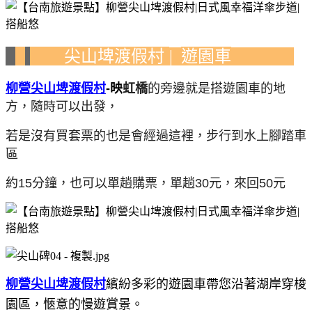
尖山埤渡假村
遊園車
|
柳營尖山埤渡假村
-映
虹橋
的旁邊就是搭遊園車的地
方，隨時可以出發，
若是沒有買套票的也是會經過這裡，步行到水上腳踏車
區
約15分鐘，也可以單趟購票，單趟30元，來回50元
柳營尖山埤渡假村
繽紛多彩的遊園車帶您沿著湖岸穿梭
園區，愜意的慢遊賞景。