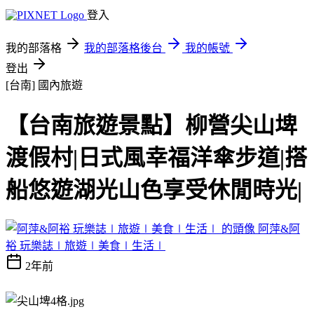
登入
我的部落格
我的部落格後台
我的帳號
登出
[台南]
國內旅遊
【台南旅遊景點】柳營尖山埤
渡假村|日式風幸福洋傘步道|搭
船悠遊湖光山色享受休閒時光|
阿萍&阿
裕 玩樂誌∣旅遊∣美食∣生活∣
2年前