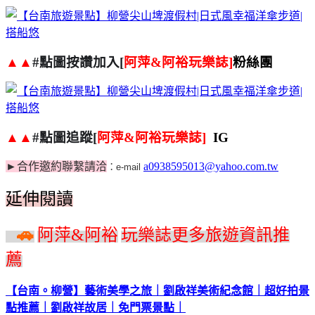
▲▲
#
點圖按讚加入
[
阿萍
&
阿裕玩樂誌
]
粉絲團
▲▲
#
點圖追蹤
[
阿萍
&
阿裕玩樂誌
]
IG
►
合作邀約聯繫請洽
a0938595013@yahoo.com.tw
：
e-mail
延伸閱讀
伸閱讀
»
🚗
阿萍
&
阿裕
玩樂誌更多旅遊資訊推
薦
【台南。柳營】藝術美學之旅｜劉啟祥美術紀念館｜超好拍景
點推薦｜劉啟祥故居｜免門票景點｜