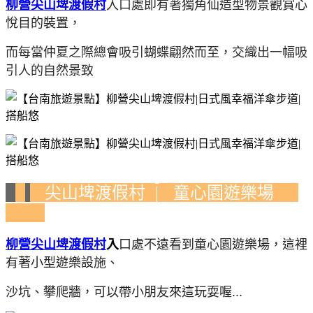
柳營尖山埤渡假村
入口處即有著獨角仙造型物景觀
賞心
悅目的裝置
，
而每當仲夏之際總會吸引蝴蝶翩然而至，交織出一幅吸
引人的自然景致
尖山埤渡假村
童心園遊樂場
|
柳營尖山埤渡假村
入
口處不遠看到童心園遊樂場，這裡
有著小型遊樂設施、
沙坑、
攀爬牆，可以帶小朋友來這玩耍喔...