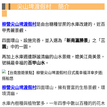
尖山埤渡假村
簡介
柳營尖山埤渡假村
是由台糖種甘蔗的水庫改建的，近百
甲秀麗景觀、
四面環山、設施完善，並入選為「
新南瀛勝景
」之「
三
園
」中的一園。
再加上水庫週遭靜謐清幽的山水景緻，媲美江南美景，
號稱最幸福的
百甲山水
。
柳營尖山埤渡假村
四面環山，擁有豐富的生態景觀，環
境清幽，
水庫內樹種與植物繁多，
一年四季中數以百種的的花木