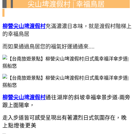
尖山埤渡假村
幸福鳥居
|
柳營尖山埤渡假村
充滿濃濃日本味，就是渡假村階梯上
的幸福鳥居
而如果通過鳥居您的福氣好運通通來....
柳營尖山埤渡假村
通往湖岸的斜坡
幸福
傘景步道-兩旁
跟上面陽傘
，
走入步道皆可感受呈現出有著濃烈日式氛圍存在
，
晚
上點燈後更美