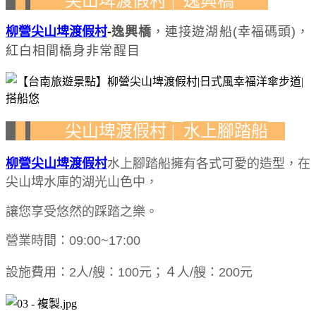
尖山埤渡假村
逸興橋
|
柳營尖山埤渡假村
-
逸興橋
，連接遊湖船(幸福碼頭)，
紅白相間橋身非常醒目
尖山埤渡假村
水上腳踏船
|
柳營尖山埤渡假村
水上腳踏船擁有各式可愛的造型，在
尖山埤水庫的湖光山色中，
讓您享受悠然的踩踏之樂。
營業時間：09:00~17:00
設施費用：2
人
/
艘：
100
元；４人
/
艘：
200元