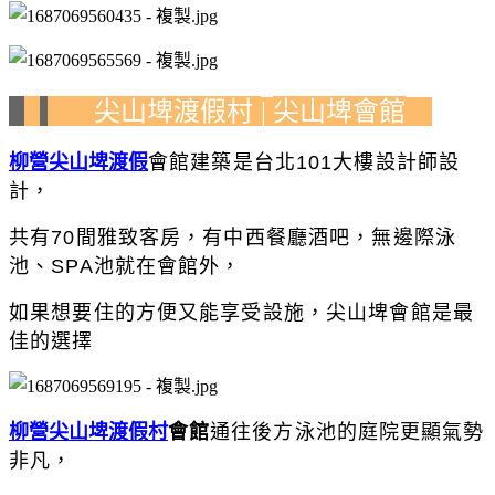
尖山埤渡假村
尖山埤會館
|
柳營尖山埤渡假
會館建築是台北101大樓設計師設
計，
共有70間雅致客房，有
中西餐廳酒吧，無邊際泳
池、SPA池就在會館外，
如果想要住的方便又能享受設施，尖山埤會館是最
佳的選擇
柳營尖山埤渡假村
會館
通往後方泳池的庭院更顯氣勢
非凡，