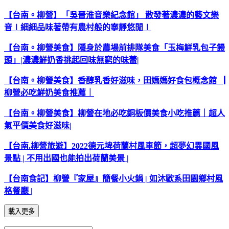
【台南。柳營】「吳晉淮音樂紀念館」
散發著濃濃的藝文樂
音
∣
細細品味著帶有農村般的寧靜悠閒
∣
【台南。柳營美食】隱身於農
場前排隊美食「玉梅鮮乳包子饅
頭」
|
濃濃鮮奶香挑起回味無窮的味蕾
|
【台南。柳營美食】香醇乳香好滋味，田媽媽好食包概念館
▕
柳營必吃鮮奶美食推薦｜
【台南。柳營美食】柳營在地必吃銅板價美食小吃推薦｜超人
氣平價美食好滋味
|
【台南
.
柳營旅遊】
2022
德元埤荷蘭村風車節，超夢幻異國風
景點
|
不用出國也能拍出荷蘭美景
|
【台南食記】柳營『家屋』簡餐小火鍋
|
如沐歐系田園鄉村風
格餐廳
|
載入更多