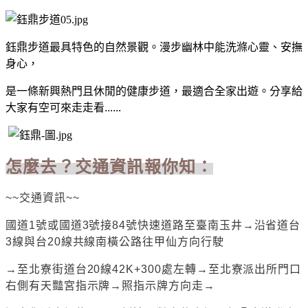
鈺鼎步道最具特色的自然景觀。漫步幽林中能洗滌心靈、安撫
身心，
是一條新興熱門且休閒的健康步道
，最適合全家出遊。分享給
大家有空可來走走看......
怎麼去？交通資訊報你知：
~~
交通資訊~~
國道
1
號或國道
3
號接
84
號快速道路至臺南玉井
→
沿省道台
3
線與台
20
線共線南橫公路往甲仙方向行駛
→
至北寮街道台
20
線
42K+300
處左轉
→
至北寮派出所門口
右側有天豔宮指示牌
→
照指示牌方向走
→