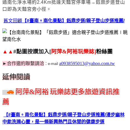
過南化淨水場約
2.4Km
抵達天豔宮停車場
→
鈺鼎步道登山
口即為天豔宮旁小徑。
舊文回顧
【#臺南。南化景點】鈺鼎步道/親子登山步道推薦/
▲▲
#
點圖按讚加入
[
阿萍
&
阿裕玩樂誌
]
粉絲團
►
合作邀約聯繫請洽
a0938595013@yahoo.com.tw
：
e-mail
延伸閱讀
伸閱讀
»
🚗
阿萍
&
阿裕
玩樂誌更多旅遊資訊推
薦
【#臺南。南化景點】鈺鼎步道/親子登山步道推薦/漫步幽林
中能洗滌心靈，是一條新興熱門且休閒的健康步道