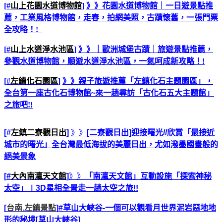
[
#
山上花園水道博物館
]
》》
花園水道博物館｜一日遊景點推
薦，工業風格博物館，走春，拍網美照，古蹟懷舊，一張門票
全攻略！
!
[
#
山上水道淨水池區
]
》》
｜歐洲城堡古蹟｜旅遊景點推薦，
參觀水道博物館，順遊水道淨水池區，一氣呵成新攻略！
!
[
#
左鎮化石園區
]
》》親子旅遊推薦「左鎮化石主題園區」，
全台第一座古化石博物館
~
來一趟尋訪「古化石五大主題館」
之旅吧
!!
[
#
左鎮二寮觀日出
]
》》
[二寮觀日出]迎接曙光//欣賞「最接近
城市的曙光」全台灣最低海拔的美麗日出，尤如潑墨國畫般的
絕美景象
[
#
大內南瀛天文館
]
》》
「南瀛天文館」互動設施「探索神秘
太空」∣3D星相全景走一趟太空之旅!!
[
台南.左鎮景點
]
#
草山大峽谷
-一個可以觀看月世界泥岩惡地地
形的秘境[
草山大峽谷
]