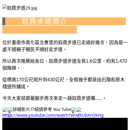
鈺鼎步道簡介
位於臺南市南化區北寮里的
鈺鼎步道已走過好幾次
，因為是一
處不錯親子親民平順好走步道，
所以再次推薦給各位
，
鈺鼎步道
步道全長
1.6
公里，約有
1,470
個階梯，
從標高
170
公尺爬升到
430
公尺，全程幾乎都是由石階和原木
棧道所鋪成。
今天大家就跟著腳步再次來走一趟鈺鼎步道囉......
。
詳細影片介紹請參考 You Tube
https://www.youtube.com/watch?v=ldXUbXrOkHg