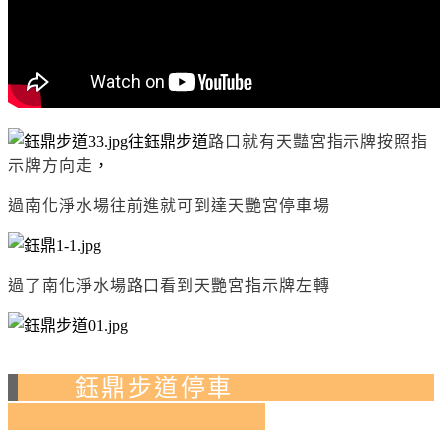
往鈺鼎步道
路口就有天豔宮指示牌
按
照指
示牌方向走
，
過南化淨水場往前進就可到達天艷宮停車場
過了南化淨水場路口看到天艷宮指示牌左轉
鈺鼎步道停車