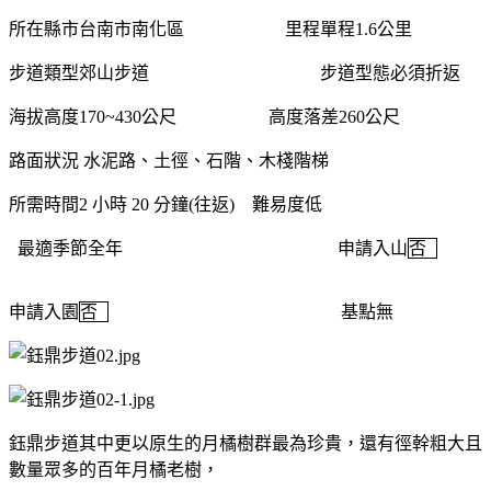
所在縣市台南市南化區
里程單程
1.6
公里
步道類型郊山步道
步道型態必須折返
海拔高度
170~430
公尺
高度落差
260
公尺
路面狀況
水泥路、土徑、石階、木棧階梯
所需時間
2
小時
20
分鐘
(
往返
)
難易度低
最適季節全年
申請入山
否
申請入園
否
基點無
鈺鼎步道其中更以原生的月橘樹群最為珍貴，還有徑幹粗大且
數量眾多的百年月橘老樹，