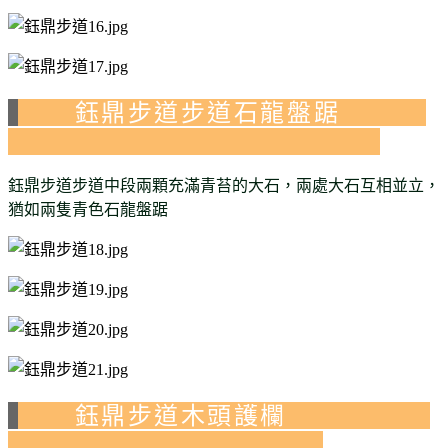
鈺鼎步道步道石龍盤踞
鈺鼎步道步道中段兩顆充滿青苔的大石，兩處大石互相並立，
猶如兩隻青色石龍盤踞
鈺鼎步道木頭護欄