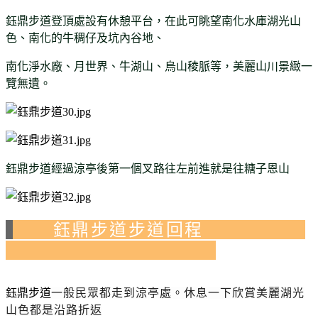
鈺鼎步道
登頂處設有休憩平台，在此可眺望南化水庫湖光山
色、南化的牛稠仔及坑內谷地、
南化淨水廠、月世界、牛湖山、烏山稜脈等，美麗山川景緻一
覽無遺。
經過涼亭後第一個叉路往左前進就是往糖子恩山
鈺鼎步道
鈺鼎步道步道回程
鈺鼎步道
一般民眾都走到涼亭處。休息一下欣賞美麗湖光
山色都是沿路折返