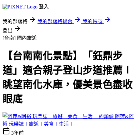
登入
我的部落格
我的部落格後台
我的帳號
登出
[台南]
國內旅遊
【台南南化景點】「鈺鼎步
道」適合親子登山步道推薦∣
眺望南化水庫，優美景色盡收
眼底
阿萍&阿
裕 玩樂誌∣旅遊∣美食∣生活∣
3年前