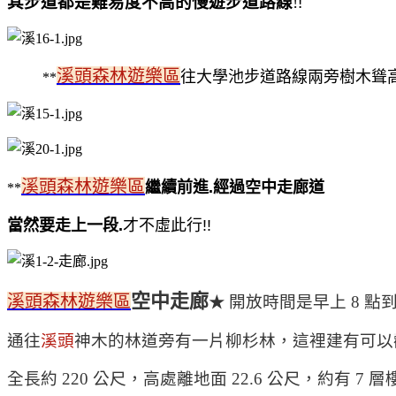
其步道都是難易度不高的慢遊步道路線
!
!
溪頭森林遊樂區
往大學池步道路線兩旁樹木聳
**
溪頭森林遊樂區
繼續前進
.
經過空中走廊道
**
當然要走上一段
.
才不虛此行!!
空中走廊
溪頭森林遊樂區
★
開放時間是早上
8
點
通往
溪頭
神木的林道旁有一片柳杉林，這裡建有可以
全長約
220
公尺，高處離地面
22.6
公尺，約有
7
層