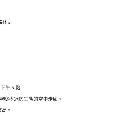
高林立
到下午
5
點。
觀察樹冠層生態的空中走廊。
樓高。