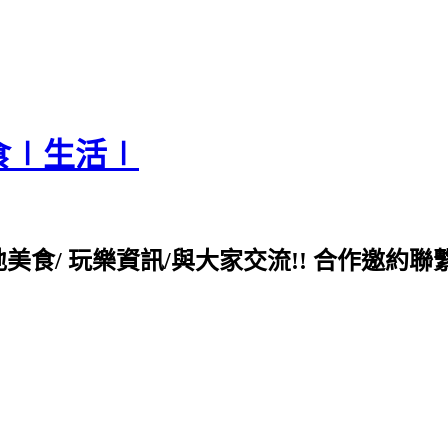
食∣生活∣
各地美食/ 玩樂資訊/與大家交流!! 合作邀約聯繫