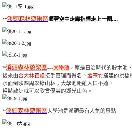
溪頭森林遊樂區
順著空中走廊指標走上一圈....
**
溪頭森林遊樂區
---
大學池
，原是日治時代的貯木池
**
後來由
台大林管處
接手管理而得名。
孟宗竹
搭建的拱橋
水面倒映四周翠綠山林；大學池距離入口不遠，
輕鬆散步就可以欣賞優美的湖光山色。
溪頭森林遊樂區
大學池是溪頭最有人氣的景點
**