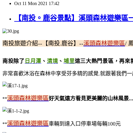
Oct
11
Mon
2021
17:42
【南投。鹿谷景點】溪頭森林遊樂區一
南投旅遊介紹--【南投.鹿谷】--
溪頭森林遊樂區
/ 
南投除了
日月潭
、
清境
、
埔里
這三大熱門景區，再來
非常喜歡沐浴在森林中享受芬多精的感覺.就跟著我們
溪頭森林遊樂區
好天氣遠方看見更美麗的山林風景...
**
溪頭森林遊樂區
車輛到達入口停車場每輛100元
**