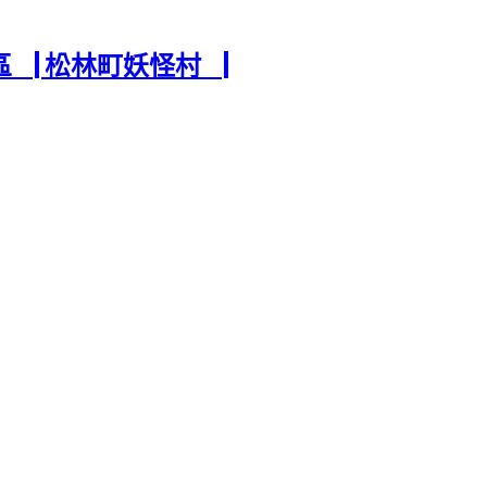
區▕ 松林町妖怪村▕