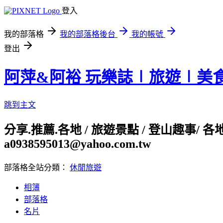
登入
我的部落格
我的部落格後台
我的帳號
登出
阿萍&阿裕 玩樂誌∣旅遊∣美
跳到主文
分享.推薦.各地 / 旅遊景點 / 登山趣事/ 
a0938595013@yahoo.com.tw
部落格全站分類：
休閒旅遊
相簿
部落格
名片