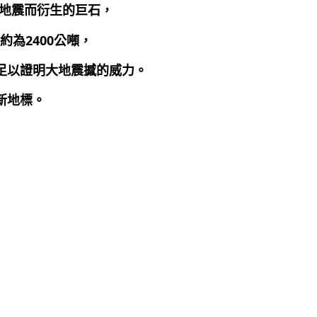
為地震而衍生的巨石，
2400
約為
公噸，
足以證明大地震撼的威力。
新地標。