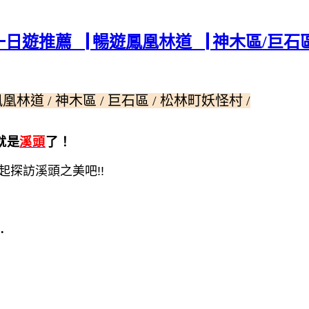
日遊推薦▕ 暢遊鳳凰林道▕ 神木區/巨石
鳳凰林道 / 神木區 / 巨石區 / 松林町妖怪村 /
就是
溪頭
了！
一起探訪溪頭之美吧
!!
.