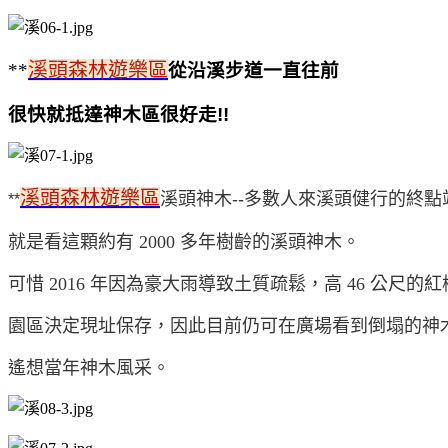
溪頭森林遊樂區
**
從沿溪步道一直往前
很快就抵達神木區很好走
!!
溪頭森林遊樂區
溪頭神木--多數人來溪頭健行的終點
**
就是看這顆約有
2000
多年樹齡的溪頭神木。
可惜
2016
年因為豪大雨導致土質疏鬆，高
46
公尺的紅
園區決定現址保存，因此目前仍可在廣場看到倒塌的神
遙想當年神木風采。