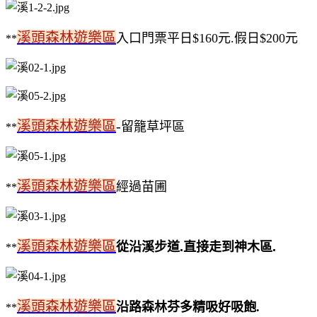
溪頭森林遊樂區
入口門票平日$160元.假日$200元
**
溪頭森林遊樂區
-
留籠草坪區
**
溪頭森林遊樂區
經過苗圃
**
溪頭森林遊樂區
從沿溪步道
.
直接走到神木區
.
**
溪頭森林遊樂區
沿路森林芬多精吸好吸飽.
**