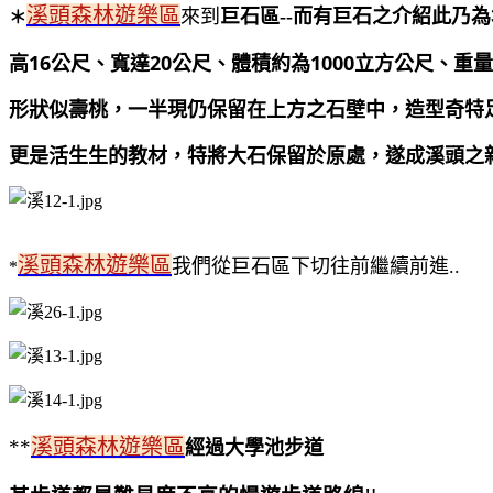
溪頭森林遊樂區
來到
巨石區--而有巨石之介紹此乃
＊
16
20
1000
高
公尺、寬達
公尺、體積約為
立方公尺、
重量
形狀似壽桃，一半現仍保留在上方之石壁中，造型奇特
更是活生生的教材，特將大石保留於原處，遂成溪頭之
溪頭森林遊樂區
我們從巨石區下切往前繼續前進..
*
溪頭森林遊樂區
**
經過大學池步道