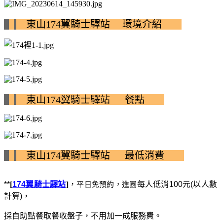
東山174翼騎士驛站 環境介紹
東山174翼騎士驛站 餐點
東山174翼騎士驛站 最低消費
平日免預約，進園
**
[
174
翼騎士驛站
]
，
每人低消
100
元
(
以人數
計算
)
，
採自助點餐取餐收盤子，不用加一成服務費。