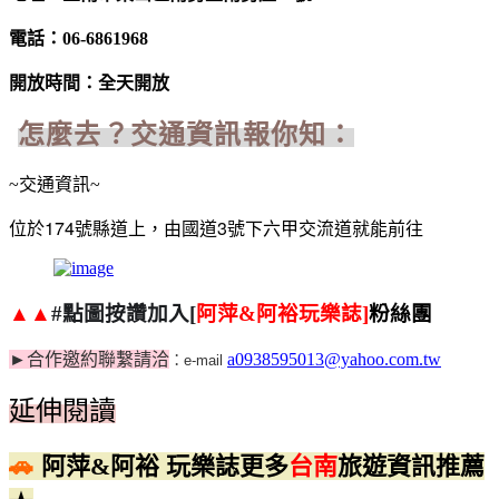
電話：
06-6861968
開放時間：全天開放
怎麼去？交通資訊報你知：
~交通資訊~
位於174號縣道上，由國道3號下六甲交流道就能前往
▲▲
#
點圖按讚加入
[
阿萍
&
阿裕玩樂誌
]
粉絲團
►
合作邀約聯繫請洽
a0938595013@yahoo.com.tw
：
e-mail
延伸閱讀
🚗
阿萍
&
阿裕
玩樂誌更多
台南
旅遊資訊推薦