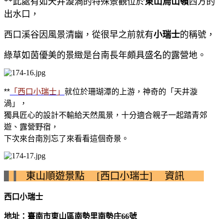
**此處有如天井漩渦的特殊景觀位於
東山烏山嶺
西方的
出水口，
西口溪谷因風景清幽，
從很早之前就有
小瑞士
的稱號，
綠草如茵優美的景緻是台南長年頗具盛名的露營地。
**
「西口小瑞士」
就位於珊瑚潭的上游，神奇的「天井漩
渦」，
獨具匠心的設計不輸給天然風景，十分適合親子一起踏青郊
遊、露營野宿，
下次來台南別忘了來看看這個奇景。
東山順遊景點 [西口小瑞士] 資訊
西口小瑞士
地址：臺南市東山區南勢里南勢庄
66
號