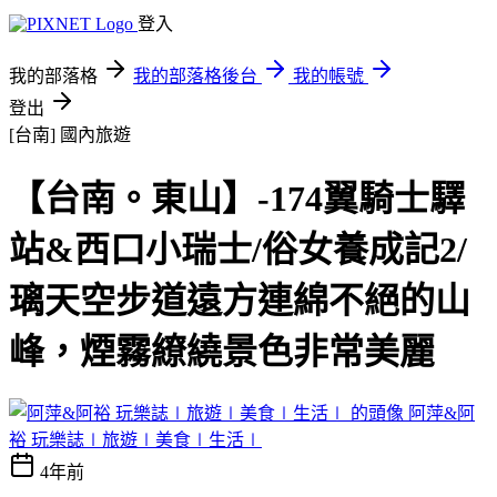
登入
我的部落格
我的部落格後台
我的帳號
登出
[台南]
國內旅遊
【台南。東山】-174翼騎士驛
站&西口小瑞士/俗女養成記2/
璃天空步道遠方連綿不絕的山
峰，煙霧繚繞景色非常美麗
阿萍&阿
裕 玩樂誌∣旅遊∣美食∣生活∣
4年前