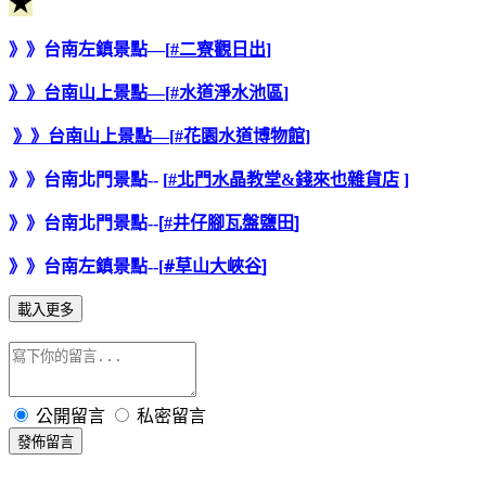
★
》》台南左鎮景點—[
#
二寮觀日出
]
》》台南山上景點—[
#
水道淨水池區
]
》》台南山上景點—[
#
花園水道博物館
]
》》台南北門景點-- [
#
北門水晶教堂&錢來也雜貨店
]
[
]
》》台南北門景點--
#
井仔腳瓦盤鹽田
#
]
》》台南左鎮景點--[
草山大峽谷
載入更多
公開留言
私密留言
發佈留言