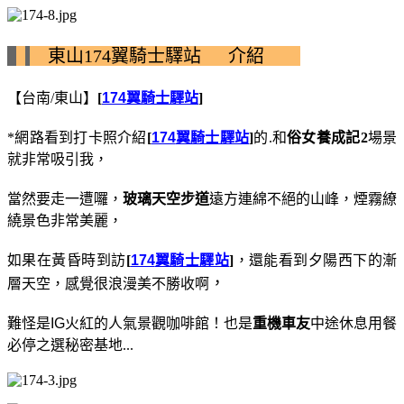
東山174翼騎士驛站 介紹
【台南/東山】
[
174
翼騎士驛站
]
*網路看到
打卡照介紹
[
174
翼騎士驛站
]
的
.和
俗女養成記2
場景
就非常吸引我，
當然要走一遭囉
，
玻璃天空步道
遠方連綿不絕的山峰，煙霧繚
繞景色非常美麗，
如果在黃昏時到訪
[
174
翼騎士驛站
]
，還能看到夕陽西下的漸
，
層天空，感覺很浪漫美不勝收啊
難怪是
IG
火紅的人氣景觀咖啡館！也是
重機車友
中途休息用餐
必停之選秘密基地...