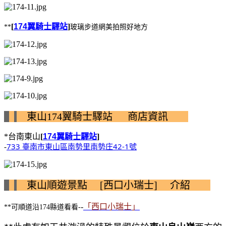
[
174
翼騎士驛站
]
**
玻璃步道網美拍照好地方
東山174翼騎士驛站 商店資訊
*台南東山
[
174
翼騎士驛站
]
733 臺南市東山區南勢里南勢庄42-1號
-
東山順遊景點 [西口小瑞士] 介紹
-
「西口小瑞士」
**可順道沿174縣道看看-