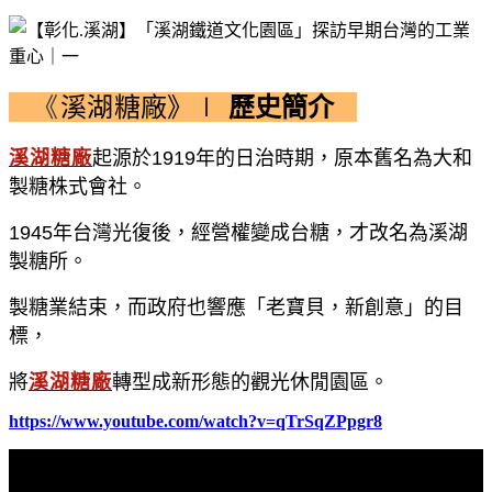
《
溪湖糖廠》∣
歷史簡介
溪湖糖廠
起源於
1919
年的日治時期，原本舊名為大和
製糖株式會社。
1945
年台灣光復後，經營權變成台糖，才改名為溪湖
製糖所。
製糖業結束，而政府也響應「老寶貝，新創意」的目
標，
將
溪湖糖廠
轉型成新形態的觀光休閒園區。
https://www.youtube.com/watch?v=qTrSqZPpgr8