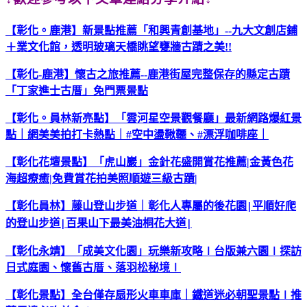
【彰化。鹿港】新景點推薦「和興青創基地」
--
九大文創店鋪
＋業文化館，透明玻璃天橋眺望甕牆古蹟之美
!!
【彰化
-
鹿港】懷古之旅推薦
--
鹿港街屋完整保存的縣定古蹟
「丁家進士古厝」免門票景點
【彰化。員林新亮點】「雲河星空景觀餐廳」最新網路爆紅景
點｜網美美拍打卡熱點｜
#
空中盪鞦韆、
#
漂浮咖啡座｜
【彰化花壇景點】「虎山巖」金針花盛開賞花推薦
|
金黃色花
海超療癒
|
免費賞花拍美照順遊三級古蹟
|
【彰化員林】藤山登山步道｜彰化人專屬的後花園
平順好爬
|
的登山步道
百果山下最美油桐花大道
|
|
【彰化永靖】「成美文化園」玩樂新攻略
∣
台版兼六園
∣
探訪
日式庭園、懷舊古厝、落羽松秘境
∣
【彰化景點】全台僅存扇形火車車庫｜鐵道迷必朝聖景點
∣
推