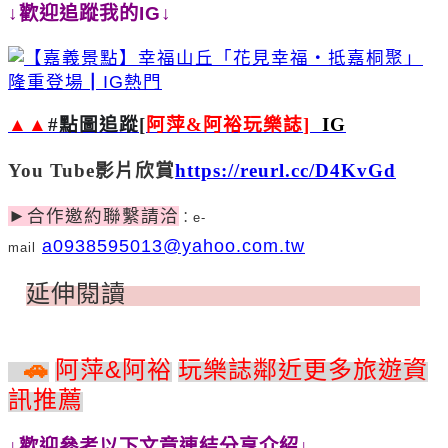
↓歡迎追蹤我的IG↓
▲▲
#
點圖追蹤
[
阿萍
&
阿裕玩樂誌
]
IG
You Tube
影片欣賞
https://reurl.cc/D4KvGd
►
合作邀約聯繫請洽
：e-
a0938595013@yahoo.com.tw
mail
延伸閱讀
伸
🚗
&
阿萍
阿裕
玩樂誌鄰近更多旅遊資
訊推薦
↓歡迎參考以下文章連結分享介紹↓