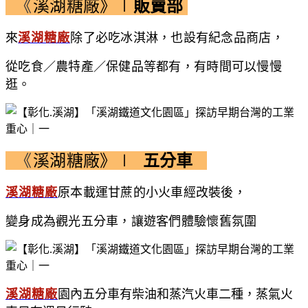
《
溪湖糖廠》∣
販賣部
來
溪湖糖廠
除了必吃冰淇淋，也設有紀念品商店，
從吃食／農特產／保健品等都有，有時間可以慢慢
逛。
《
溪湖糖廠》∣
五分車
溪湖糖廠
原本載運甘蔗的小火車經改裝後，
變身成為觀光五分車，讓遊客們體驗懷舊氛圍
溪湖糖廠
園內五分車有柴油和蒸汽火車二種，蒸氣火