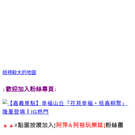
檢視較大的地圖
↓歡迎加入粉絲專頁↓
▲▲
#
點圖按讚加入
[
阿萍
&
阿裕玩樂誌
]
粉絲團