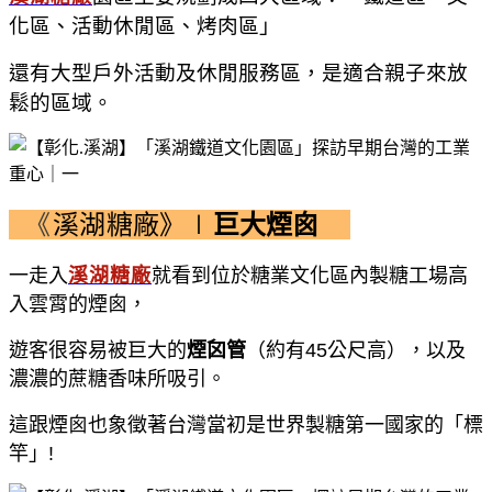
化區、活動休閒區、烤肉區」
還有大型戶外活動及休閒服務區，是適合親子來放
鬆的區域。
《
溪湖糖廠》∣
巨大煙囪
一走入
溪湖糖廠
就看到位於糖業文化區內製糖工場高
入雲霄的煙囪，
遊客很容易被巨大的
煙囟管
（約有45公尺高），以及
濃濃的蔗糖香味所吸引。
這跟煙囪也象徵著台灣當初是世界製糖第一國家的「標
竿」!