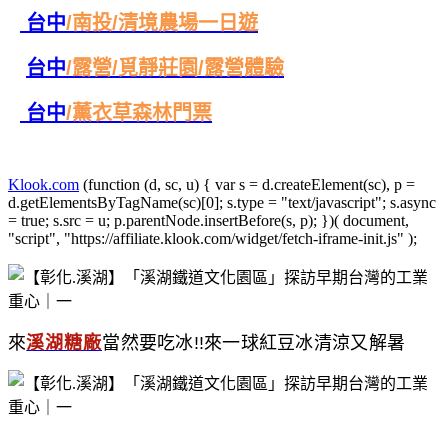
台中
/
南投/清境農場一日遊
台中
/
露營/覓靜莊園/露營體驗
台中
/
薰衣草森林門票
Klook.com
(function (d, sc, u) { var s = d.createElement(sc), p =
d.getElementsByTagName(sc)[0]; s.type = "text/javascript"; s.async
= true; s.src = u; p.parentNode.insertBefore(s, p); })( document,
"script", "https://affiliate.klook.com/widget/fetch-iframe-init.js" );
來
溪湖糖廠
當然要吃冰!!來一球紅豆冰清涼又解暑