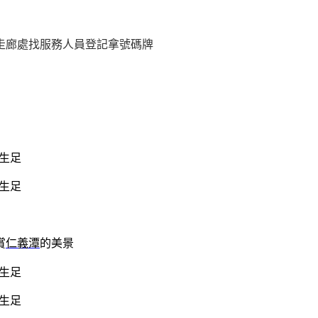
走廊處找服務人員登記拿號碼牌
賞
仁義潭
的美景