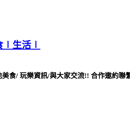
食∣生活∣
各地美食/ 玩樂資訊/與大家交流!! 合作邀約聯繫