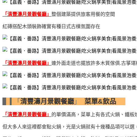
「清豐濤月景觀餐廳」
整個建築提供旅客用餐的空間
紅磚搭配木頭裝飾確實有種日式古樸氛圍存在
「清豐濤月景觀餐廳」
連外面走道也擺放許多木質傢俱.古箏堪
「
清豐濤月景觀餐廳
」
菜單&飲品
「清豐濤月景觀餐廳」
的單價滿高，菜單上有各式火鍋、鐵板
但大多人來這裡都會點火鍋，光是火鍋就有十幾種品項可以選