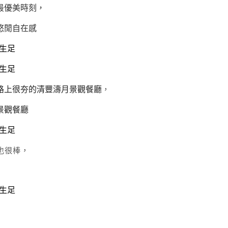
最優美時刻，
悠閒自在感
路上很夯的清豐濤月景觀餐廳
，
景觀餐廳
也很棒，