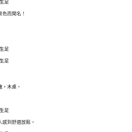
景色而聞名！
施，木桌、
人感到舒適放鬆，