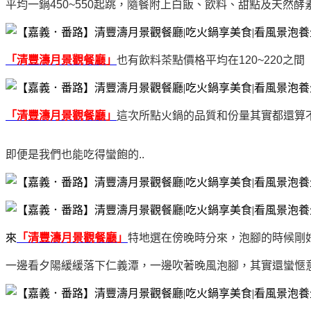
平均一鍋450~550起跳，隨餐附上白飯、飲料、甜點及天然酵
「清豐濤月景觀餐廳」
也有飲料茶點價格平均在120~220之間
「清豐濤月景觀餐廳」
這次所點
火鍋的品質和份量其實都還算
即便是我們也能吃得蠻飽的..
來
「清豐濤月景觀餐廳」
特地選在傍晚時分來，泡腳的時候剛
一邊看夕陽緩緩落下仁義潭，一邊吹著晚風泡腳，其實還蠻愜