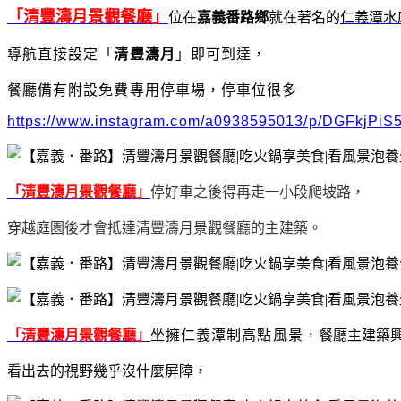
「清豐濤月景觀餐廳」
位在
嘉義番路鄉
就在著名的
仁義潭水
導航直接設定「
清豐濤月
」即可到達，
餐廳備有附設免費專用停車場，停車位很多
https://www.instagram.com/a0938595013/p/DGFkjPiS
「清豐濤月景觀餐廳」
停好車之後得再走一小段爬坡路，
穿越庭園後才會抵達清豐濤月景觀餐廳的主建築。
「清豐濤月景觀餐廳」
坐擁仁義潭制高點風景
，
餐廳主建築
看出去的視野幾乎沒什麼屏障，