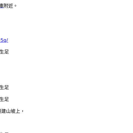
庫
附近。
55q/
興建山坡上，