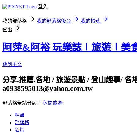
登入
我的部落格
我的部落格後台
我的帳號
登出
阿萍&阿裕 玩樂誌∣旅遊∣美
跳到主文
分享.推薦.各地 / 旅遊景點 / 登山趣事/ 
a0938595013@yahoo.com.tw
部落格全站分類：
休閒旅遊
相簿
部落格
名片