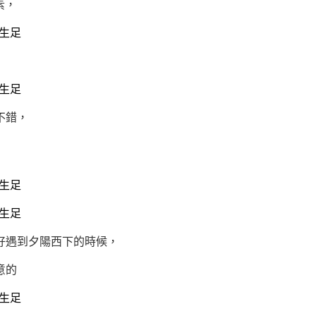
素，
不錯，
好遇到夕陽西下的時候，
意的