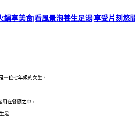
鍋享美食|看風景泡養生足湯|享受片刻悠閒
是一位七年級的女生，
套用在餐廳之中，