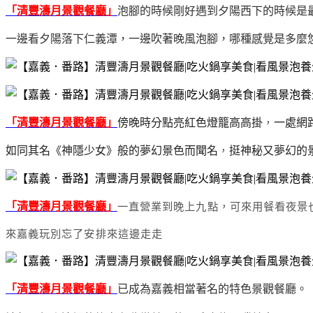
「清豐濤月景觀餐廳」
泡腳的時候剛好遇到夕陽西下的時候是
一邊看夕陽落下仁義潭，
一邊吹著晚風泡腳，哪種感覺是多麼
「清豐濤月景觀餐廳」
傍晚時分點亮紅色燈籠高高掛
，
一處網
如同其名《神隱少女》般的夢幻景色而聞名
，
挺神秘又夢幻的
「清豐濤月景觀餐廳」
一直營業到晚上九點，可來用餐看夜景
來嘉義玩別忘了安排來這邊走走
「清豐濤月景觀餐廳」
已
成為嘉義相當著名的特色景觀餐廳。