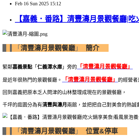
Feb
16
Sun
2025
15:12
【嘉義．番路】清豐濤月景觀餐廳|吃火
「
清豐濤月景觀餐廳
」
簡介
「清豐濤月景觀餐廳」
緊鄰
嘉義景點
「
仁義潭水庫
」旁的
「清豐濤月景觀餐廳」
是近年很熱門的景觀餐廳。
的經營者
回到嘉義把原本乏人問津的山林整理成現在的景觀餐廳，
千坪的庭園分為有
清豐與濤月
兩館，並把把自己對美食的熱誠
「
清豐濤月景觀餐廳
」
位置&停車