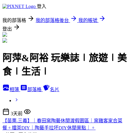
登入
我的部落格
我的部落格後台
我的帳號
登出
阿萍&阿裕 玩樂誌∣旅遊∣美
食∣生活∣
相簿
部落格
名片
3天前
【苗栗.三義】｜春田窯陶藝休閒渡假園區｜窯雞客家合菜
餐。擂茶DIY｜陶藝手拉坏DIY休閒景點｜。