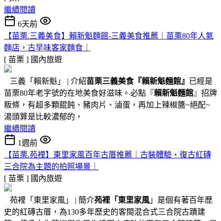
繼續閱讀
6天前
【苗栗.三義美食】賴新魁麵館-三義美食推薦｜苗栗80年人氣
麵店，古早味客家麵食｜
[ 苗栗 ]
國內旅遊
三義「賴新魁」 | 介紹
苗栗三義美食『
賴新魁麵館
』
已經是
苗栗80年老字號的在地美食好滋味。必點『
賴新魁麵館
』招牌
粄條，有超多顆餛飩、豬肉片、滷蛋，再加上辣椒醬~絕配~
湯頭算是比較濃郁的，
繼續閱讀
1週前
【苗栗.苑裡】東里家風百年古厝推薦｜古裝體驗・復古紅磚
三合院為主題的拍照場景｜
[ 苗栗 ]
國內旅遊
苑裡「東里家風」 | 簡介
苑裡「東里家風
」是個有著百年歷
史的紅磚古厝，為130多年歷史的客閩混合式三合院古蹟建