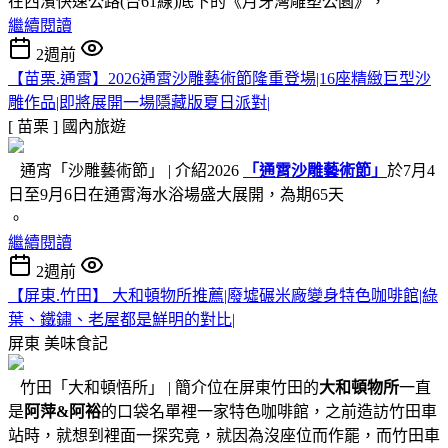
在西濱快速公路(台61線)底下的《月牙灣雕塑公園》，
繼續閱讀
2週前
【苗栗.通霄】2026通霄沙雕藝術節隆重登場|16座精緻巨型沙
雕作品|即將展開一場隱藏版夏日派對|
[ 苗栗 ]
國內旅遊
通宵「沙雕藝術節」 | 介紹2026
「通霄沙雕藝術節」
於7月4
日至9月6日在通霄海水浴場盛大展開，為期65天
。
繼續閱讀
2週前
【屏東.竹田】 大和頓物所推薦|廢墟碾米廠變身特色咖啡館|綠
葉、鐵鏽、老屋都是鮮明的對比|
屏東
美味食記
竹田「大和頓悟所」 | 簡介位在屏東竹田的
大和頓物所
一直
是
阿萍&阿裕
的口袋名單裡一家特色咖啡館，之前造訪竹田車
站時，就想到裡面一探究竟，就因為沒座位而作罷，而竹田車