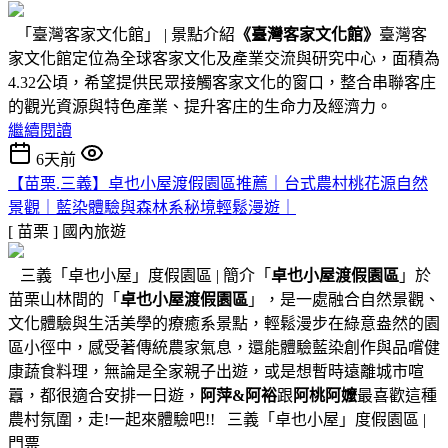
「臺灣客家文化館」 | 景點介紹
《臺灣客家文化館》
臺灣客
家文化館定位為全球客家文化及產業交流與研究中心，面積為
4.32公頃，希望提供民眾接觸客家文化的窗口，整合串聯客庄
的觀光資源與特色產業、提升客庄的生命力及經濟力。
繼續閱讀
6天前
【苗栗.三義】卓也小屋渡假園區推薦｜台式農村桃花源自然
景觀｜藍染體驗與森林系秘境輕鬆漫遊｜
[ 苗栗 ]
國內旅遊
三義「卓也小屋」度假園區 | 簡介「
卓也小屋渡假園區
」於
苗栗山林間的「
卓也小屋渡假園區
」，是一處融合自然景觀、
文化體驗與生活美學的療癒系景點，輕鬆漫步在綠意盎然的園
區小徑中，感受著傳統農家氣息，還能體驗藍染創作與品嚐健
康蔬食料理，無論是全家親子出遊，或是想暫時遠離城市喧
囂，都很適合安排一日遊，
阿萍&阿裕
跟
阿桃阿嬤
最喜歡這種
農村氛圍，走!一起來體驗吧!! 三義「卓也小屋」度假園區 |
門票