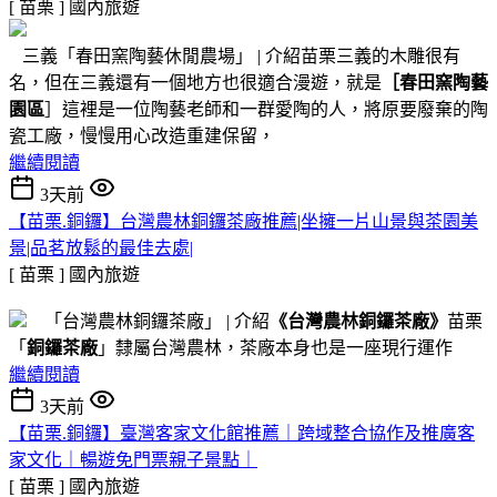
[ 苗栗 ]
國內旅遊
三義「春田窯陶藝休閒農場」 | 介紹苗栗三義的木雕很有
名，但在三義還有一個地方也很適合漫遊，就是
［春田窯陶藝
園區
］這裡是一位陶藝老師和一群愛陶的人，將原要廢棄的陶
瓷工廠，慢慢用心改造重建保留，
繼續閱讀
3天前
【苗栗.銅鑼】台灣農林銅鑼茶廠推薦|坐擁一片山景與茶園美
景|品茗放鬆的最佳去處|
[ 苗栗 ]
國內旅遊
「台灣農林銅鑼茶廠」 | 介紹
《台灣農林銅鑼茶廠》
苗栗
「
銅鑼茶廠
」隸屬台灣農林，茶廠本身也是一座現行運作
繼續閱讀
3天前
【苗栗.銅鑼】臺灣客家文化館推薦｜跨域整合協作及推廣客
家文化｜暢遊免門票親子景點｜
[ 苗栗 ]
國內旅遊