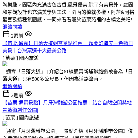
陶樂趣。園區內充滿古色古香,風景優美,除了有美景外，庭園
和景觀設計也充滿美學與工法，園內的植栽多樣，阿萍&阿裕
最喜歡這種氛圍感，一同來看看屬於苗栗苑裡的古樸之美吧!
繼續閱讀
2週前
【苗栗.通霄】日落大道觀賞景點推薦｜ 超夢幻海天一色懸日
美景｜台灣票選十大最美公路｜
[ 苗栗 ]
國內旅遊
通宵「日落大道」 | 介紹台61線通霄新埔聯絡道被譽為
「日
落大道」
只有500多公尺長，但因為道路筆直，
繼續閱讀
2週前
【苗栗.通霄景點】月牙灣雕塑公園推薦〡結合自然空間與地
景藝術創作公園|
[ 苗栗 ]
國內旅遊
通宵「月牙灣雕塑公園」 | 景點介紹《月牙灣雕塑公園》位