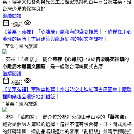
築，傳承文化藝術與先民生活歷史痕跡的百年三合院建築，是
台灣少見的保存良好
繼續閱讀
1週前
【苗栗・苑裡】「心雕居」風和海的盛宴推薦｜，倘佯在用心
雕琢的居所｜古厝建築與綠意庭園的藝文空間裡｜
[ 苗栗 ]
國內旅遊
苑裡「心雕居」 | 簡介
苑裡
《心雕居》
位於
苗栗縣苑裡鎮
的
心雕居木雕藝文園區
，是一處融合傳統閩式古厝
繼續閱讀
2週前
【苗栗苑裡】華陶窯推薦｜穿越時空走進紅磚古風園林｜體驗
捏陶樂趣品嚐道地割稻飯｜
[ 苗栗 ]
國內旅遊
苑裡「華陶窯」 | 簡介位於苑裡火燄山半山腰的
「華陶窯」
絕對是個讓人驚豔的選擇。這裡不僅有融合荷、日、閩式風格
的紅磚建築，還能品嚐超道地的客家「割稻飯」並親手體驗捏