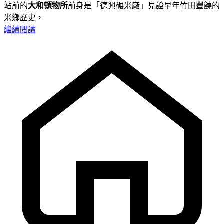
站前的
大和頓物所
前身是「德興碾米廠」見證早年竹田豐饒的
米鄉歷史，
繼續閱讀