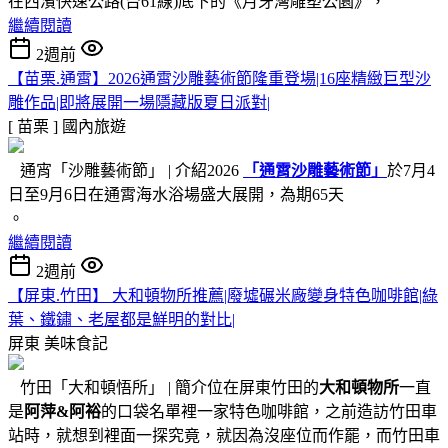
在西濱快速公路(台61線)底下的《月牙灣雕塑公園》，
繼續閱讀
2週前
【苗栗.通霄】2026通霄沙雕藝術節隆重登場|16座精緻巨型沙
雕作品|即將展開一場隱藏版夏日派對|
[ 苗栗 ]
國內旅遊
通宵「沙雕藝術節」 | 介紹2026
「通霄沙雕藝術節」
於7月4
日至9月6日在通霄海水浴場盛大展開，為期65天
。
繼續閱讀
2週前
【屏東.竹田】 大和頓物所推薦|廢墟碾米廠變身特色咖啡館|綠
葉、鐵鏽、老屋都是鮮明的對比|
屏東
美味食記
竹田「大和頓悟所」 | 簡介位在屏東竹田的
大和頓物所
一直
是
阿萍&阿裕
的口袋名單裡一家特色咖啡館，之前造訪竹田車
站時，就想到裡面一探究竟，就因為沒座位而作罷，而竹田車