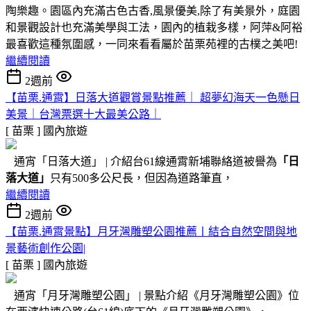
陶樂趣。園區內充滿古色古香,風景優美,除了有美景外，庭園
和景觀設計也充滿美學與工法，園內的植栽多樣，阿萍&阿裕
最喜歡這種氛圍感，一同來看看屬於苗栗苑裡的古樸之美吧!
繼續閱讀
2週前
【苗栗.通霄】日落大道觀賞景點推薦｜ 超夢幻海天一色懸日
美景｜台灣票選十大最美公路｜
[ 苗栗 ]
國內旅遊
通宵「日落大道」 | 介紹台61線通霄新埔聯絡道被譽為
「日
落大道」
只有500多公尺長，但因為道路筆直，
繼續閱讀
2週前
【苗栗.通霄景點】月牙灣雕塑公園推薦〡結合自然空間與地
景藝術創作公園|
[ 苗栗 ]
國內旅遊
通宵「月牙灣雕塑公園」 | 景點介紹《月牙灣雕塑公園》位