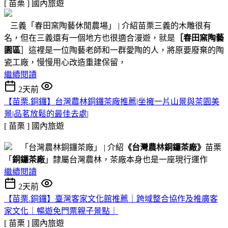
[ 苗栗 ]
國內旅遊
三義「春田窯陶藝休閒農場」 | 介紹苗栗三義的木雕很有
名，但在三義還有一個地方也很適合漫遊，就是
［春田窯陶藝
園區
］這裡是一位陶藝老師和一群愛陶的人，將原要廢棄的陶
瓷工廠，慢慢用心改造重建保留，
繼續閱讀
2天前
【苗栗.銅鑼】台灣農林銅鑼茶廠推薦|坐擁一片山景與茶園美
景|品茗放鬆的最佳去處|
[ 苗栗 ]
國內旅遊
「台灣農林銅鑼茶廠」 | 介紹
《台灣農林銅鑼茶廠》
苗栗
「
銅鑼茶廠
」隸屬台灣農林，茶廠本身也是一座現行運作
繼續閱讀
2天前
【苗栗.銅鑼】臺灣客家文化館推薦｜跨域整合協作及推廣客
家文化｜暢遊免門票親子景點｜
[ 苗栗 ]
國內旅遊