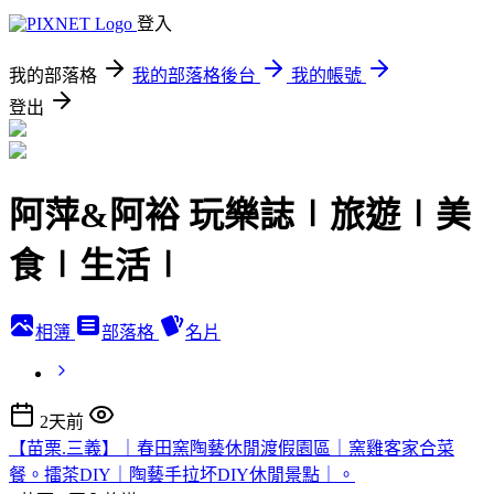
登入
我的部落格
我的部落格後台
我的帳號
登出
阿萍&阿裕 玩樂誌∣旅遊∣美
食∣生活∣
相簿
部落格
名片
2天前
【苗栗.三義】｜春田窯陶藝休閒渡假園區｜窯雞客家合菜
餐。擂茶DIY｜陶藝手拉坏DIY休閒景點｜。