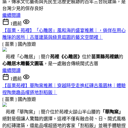
築，傳承文化藝術與先民生活歷史痕跡的百年三合院建築，是
台灣少見的保存良好
繼續閱讀
1週前
【苗栗・苑裡】「心雕居」風和海的盛宴推薦｜，倘佯在用心
雕琢的居所｜古厝建築與綠意庭園的藝文空間裡｜
[ 苗栗 ]
國內旅遊
苑裡「心雕居」 | 簡介
苑裡
《心雕居》
位於
苗栗縣苑裡鎮
的
心雕居木雕藝文園區
，是一處融合傳統閩式古厝
繼續閱讀
1週前
【苗栗苑裡】華陶窯推薦｜穿越時空走進紅磚古風園林｜體驗
捏陶樂趣品嚐道地割稻飯｜
[ 苗栗 ]
國內旅遊
苑裡「華陶窯」 | 簡介位於苑裡火燄山半山腰的
「華陶窯」
絕對是個讓人驚豔的選擇。這裡不僅有融合荷、日、閩式風格
的紅磚建築，還能品嚐超道地的客家「割稻飯」並親手體驗捏