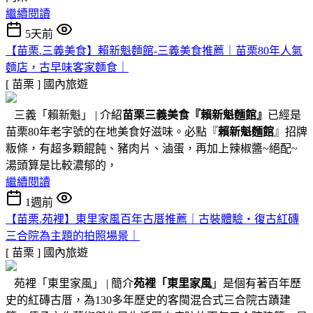
繼續閱讀
5天前
【苗栗.三義美食】賴新魁麵館-三義美食推薦｜苗栗80年人氣
麵店，古早味客家麵食｜
[ 苗栗 ]
國內旅遊
三義「賴新魁」 | 介紹
苗栗三義美食『
賴新魁麵館
』
已經是
苗栗80年老字號的在地美食好滋味。必點『
賴新魁麵館
』招牌
粄條，有超多顆餛飩、豬肉片、滷蛋，再加上辣椒醬~絕配~
湯頭算是比較濃郁的，
繼續閱讀
1週前
【苗栗.苑裡】東里家風百年古厝推薦｜古裝體驗・復古紅磚
三合院為主題的拍照場景｜
[ 苗栗 ]
國內旅遊
苑裡「東里家風」 | 簡介
苑裡「東里家風
」是個有著百年歷
史的紅磚古厝，為130多年歷史的客閩混合式三合院古蹟建