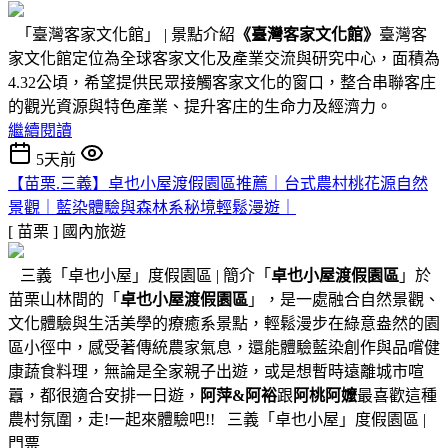
「臺灣客家文化館」 | 景點介紹
《臺灣客家文化館》
臺灣客
家文化館定位為全球客家文化及產業交流與研究中心，面積為
4.32公頃，希望提供民眾接觸客家文化的窗口，整合串聯客庄
的觀光資源與特色產業、提升客庄的生命力及經濟力。
繼續閱讀
5天前
【苗栗.三義】卓也小屋渡假園區推薦｜台式農村桃花源自然
景觀｜藍染體驗與森林系秘境輕鬆漫遊｜
[ 苗栗 ]
國內旅遊
三義「卓也小屋」度假園區 | 簡介「
卓也小屋渡假園區
」於
苗栗山林間的「
卓也小屋渡假園區
」，是一處融合自然景觀、
文化體驗與生活美學的療癒系景點，輕鬆漫步在綠意盎然的園
區小徑中，感受著傳統農家氣息，還能體驗藍染創作與品嚐健
康蔬食料理，無論是全家親子出遊，或是想暫時遠離城市喧
囂，都很適合安排一日遊，
阿萍&阿裕
跟
阿桃阿嬤
最喜歡這種
農村氛圍，走!一起來體驗吧!! 三義「卓也小屋」度假園區 |
門票