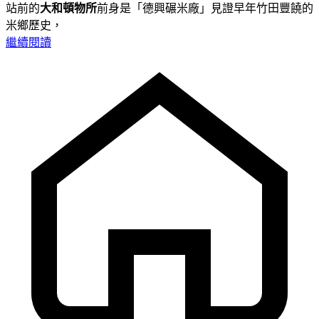
站前的
大和頓物所
前身是「德興碾米廠」見證早年竹田豐饒的
米鄉歷史，
繼續閱讀