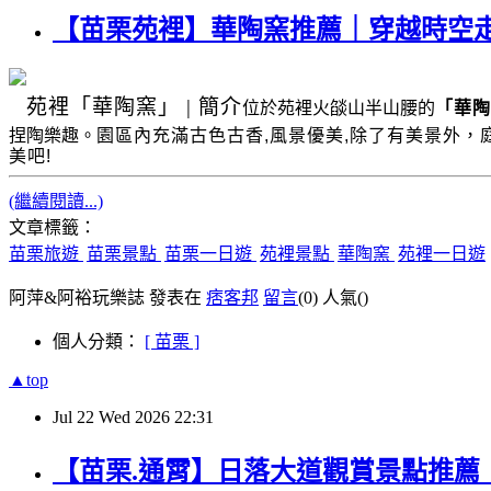
【苗栗苑裡】華陶窯推薦｜穿越時空
苑裡
「華陶窯」
|
簡介
位於苑裡火燄山半山腰的
「華陶
捏陶樂趣。
園區內充滿古色古香
,
風景優美
,
除了有美景外，
美吧!
(繼續閱讀...)
文章標籤：
苗栗旅遊
苗栗景點
苗栗一日遊
苑裡景點
華陶窯
苑裡一日遊
阿萍&阿裕玩樂誌 發表在
痞客邦
留言
(0)
人氣(
)
個人分類：
[ 苗栗 ]
▲top
Jul
22
Wed
2026
22:31
【苗栗.通霄】日落大道觀賞景點推薦