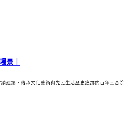
場景｜
古蹟建築，傳承文化藝術與先民生活歷史痕跡的
百年三合院