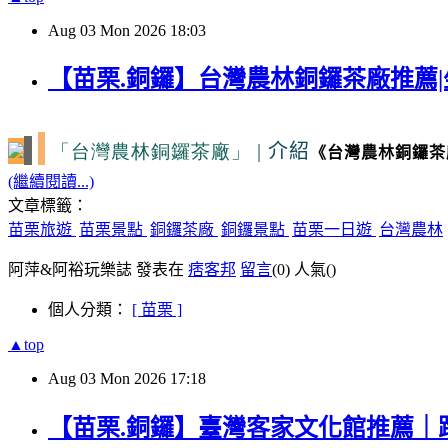
Aug
03
Mon
2026
18:03
【苗栗.銅鑼】台灣農林銅鑼茶廠推薦|
「台灣農林銅鑼茶廠」
|
介紹
《台灣農林銅鑼茶
(繼續閱讀...)
文章標籤：
苗栗旅遊
苗栗景點
銅鑼茶廠
銅鑼景點
苗栗一日遊
台灣農林
阿萍&阿裕玩樂誌 發表在
痞客邦
留言
(0)
人氣(
)
個人分類：
[ 苗栗 ]
▲top
Aug
03
Mon
2026
17:18
【苗栗.銅鑼】臺灣客家文化館推薦