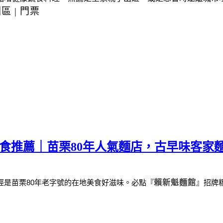
園區
|
門票
美食推薦｜苗栗80年人氣麵店，古早味客家
經是苗栗
80
年老字號的在地美食好滋味。
必點
『
賴新魁麵館
』
招牌