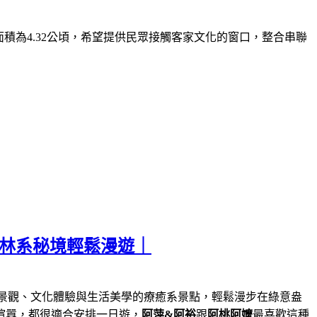
面積為
4.32
公頃，希望提供民眾接觸客家文化的窗口，整合串聯
森林系秘境輕鬆漫遊｜
景觀、文化體驗與生活美學的療癒系景點，輕鬆漫步在綠意盎
喧囂，都很適合安排一日遊，
阿萍&阿裕
跟
阿桃阿嬤
最喜歡這種