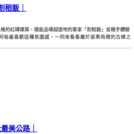
割稻飯｜
風格的紅磚建築，還能品嚐超道地的客家「割稻飯」並親手體驗
阿裕最喜歡這種氛圍感，一同來看看屬於苗栗苑裡的古樸之
大最美公路｜