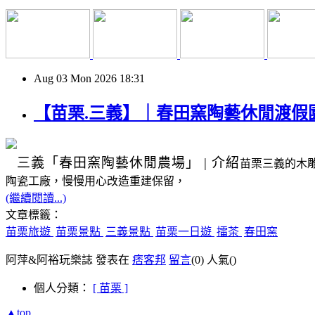
Aug
03
Mon
2026
18:31
【苗栗.三義】｜春田窯陶藝休閒渡假
三義
「春田窯陶藝休閒農場」
|
介紹
苗栗三義的木
陶瓷工廠，慢慢用心改造重建保留，
(繼續閱讀...)
文章標籤：
苗栗旅遊
苗栗景點
三義景點
苗栗一日遊
擂茶
春田窯
阿萍&阿裕玩樂誌 發表在
痞客邦
留言
(0)
人氣(
)
個人分類：
[ 苗栗 ]
▲top