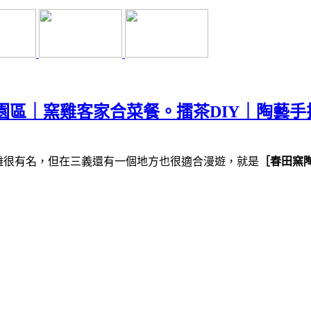
園區｜窯雞客家合菜餐。擂茶DIY｜陶藝手
雕很有名，但在三義還有一個地方也很適合漫遊，就是
［春田窯