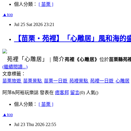
個人分類：
[ 苗栗 ]
▲top
Jul
25
Sat
2026
23:21
【苗栗・苑裡】「心雕居」風和海的
苑裡
「心雕居」
|
簡介
苑裡
《
心雕居
》
位於
苗栗縣苑
(繼續閱讀...)
文章標籤：
苗栗旅遊
苗栗景點
苗栗一日遊
苑裡景點
苑裡一日遊
心雕居
阿萍&阿裕玩樂誌 發表在
痞客邦
留言
(0)
人氣(
)
個人分類：
[ 苗栗 ]
▲top
Jul
23
Thu
2026
22:55