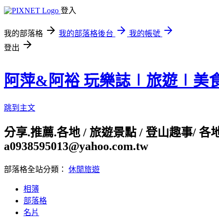
登入
我的部落格
我的部落格後台
我的帳號
登出
阿萍&阿裕 玩樂誌∣旅遊∣美
跳到主文
分享.推薦.各地 / 旅遊景點 / 登山趣事/ 
a0938595013@yahoo.com.tw
部落格全站分類：
休閒旅遊
相簿
部落格
名片