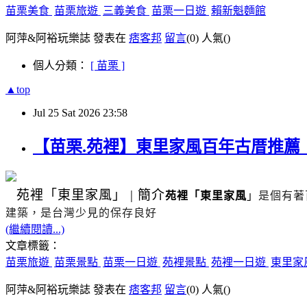
苗栗美食
苗栗旅遊
三義美食
苗栗一日遊
賴新魁麵館
阿萍&阿裕玩樂誌 發表在
痞客邦
留言
(0)
人氣(
)
個人分類：
[ 苗栗 ]
▲top
Jul
25
Sat
2026
23:58
【苗栗.苑裡】東里家風百年古厝推
苑裡
「東里家風」
|
簡介
苑裡「東里家風
」
是個有著
建築，是台灣少見的保存良好
(繼續閱讀...)
文章標籤：
苗栗旅遊
苗栗景點
苗栗一日遊
苑裡景點
苑裡一日遊
東里家
阿萍&阿裕玩樂誌 發表在
痞客邦
留言
(0)
人氣(
)