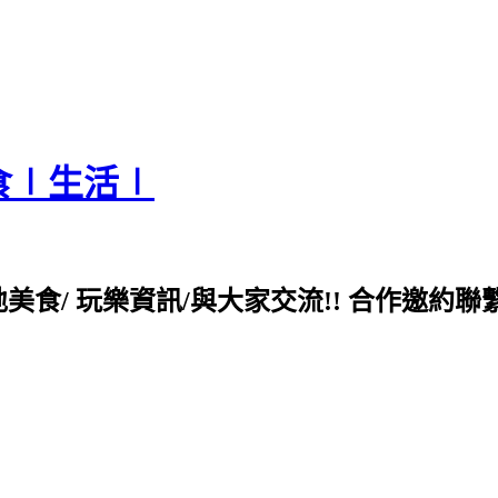
食∣生活∣
各地美食/ 玩樂資訊/與大家交流!! 合作邀約聯繫