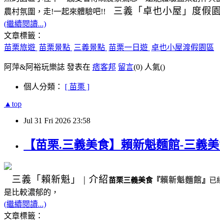
三義
「卓也小屋」度假
農村氛圍，走!一起來體驗吧!!
(繼續閱讀...)
文章標籤：
苗栗旅遊
苗栗景點
三義景點
苗栗一日遊
卓也小屋渡假園區
阿萍&阿裕玩樂誌 發表在
痞客邦
留言
(0)
人氣(
)
個人分類：
[ 苗栗 ]
▲top
Jul
31
Fri
2026
23:58
【苗栗.三義美食】賴新魁麵館-三義
三義
「賴新魁」
|
介紹
苗栗三義美食
『
賴新魁麵館
』
已
是比較濃郁的，
(繼續閱讀...)
文章標籤：