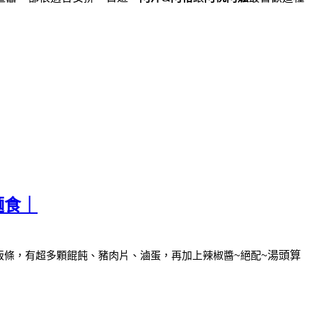
麵食｜
粄條，
有超多顆餛飩、豬肉片、滷蛋，再加上辣椒醬~絕配~
湯頭算