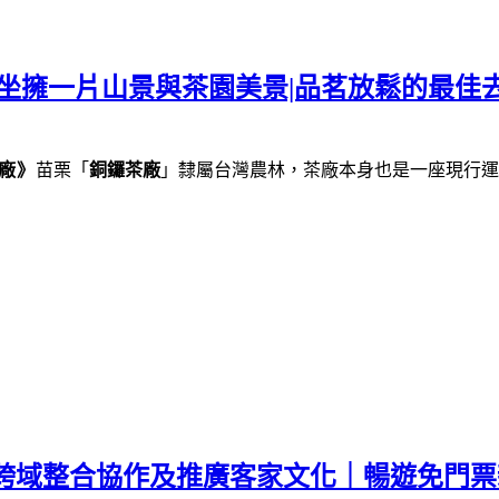
坐擁一片山景與茶園美景|品茗放鬆的最佳去
廠》
苗栗「
銅鑼茶廠
」隸屬台灣農林，茶廠本身也是一座現行運
｜跨域整合協作及推廣客家文化｜暢遊免門