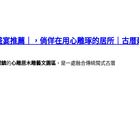
盛宴推薦｜，倘佯在用心雕琢的居所｜古厝
裡鎮
的
心雕居木雕藝文園區
，是一處融合傳統閩式古厝