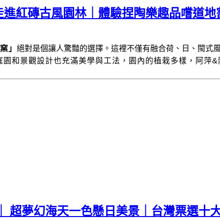
走進紅磚古風園林｜體驗捏陶樂趣品嚐道地
窯」
絕對是個讓人驚豔的選擇。這裡不僅有融合荷、日、閩式
庭園和景觀設計也充滿美學與工法，園內的植栽多樣，阿萍&
｜ 超夢幻海天一色懸日美景｜台灣票選十