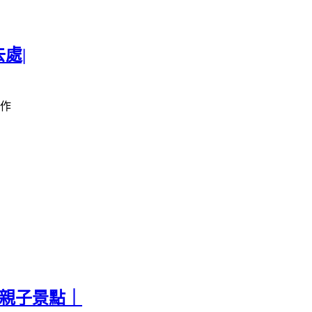
處|
作
票親子景點｜