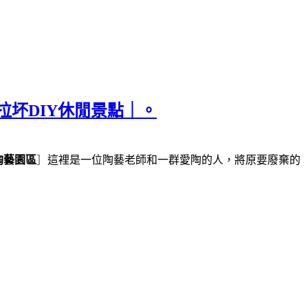
拉坏DIY休閒景點｜。
陶藝園區
］
這裡是一位陶藝老師和一群愛陶的人，將原要廢棄的