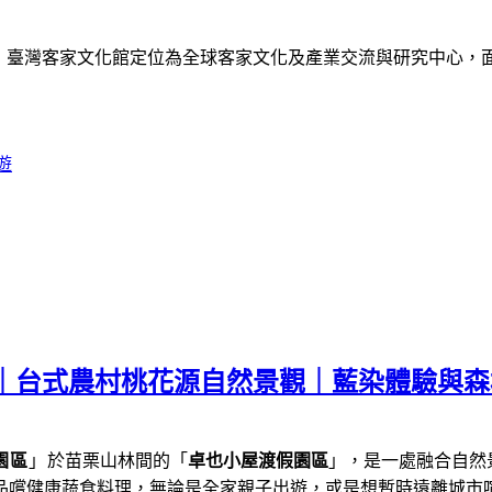
》
臺灣客家文化館定位為全球客家文化及產業交流與研究中心，
遊
薦｜台式農村桃花源自然景觀｜藍染體驗與
園區
」
於苗栗山林間的「
卓也小屋渡假園區
」，是一處融合自然
品嚐健康蔬食料理，
無論是全家親子出遊，或是想暫時遠離城市