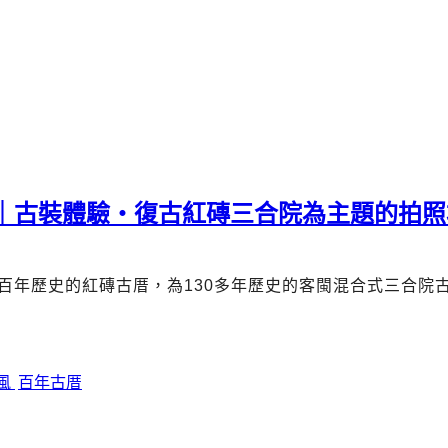
薦｜古裝體驗・復古紅磚三合院為主題的拍照
百年歷史的紅磚古厝，為
130
多年歷史的客閩混合式三合院
風
百年古厝