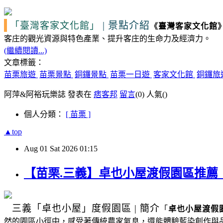
|
景點介紹
「臺灣客家文化館」
《
臺灣客家文化館
客庄的觀光資源
與特色產業、提升客庄的生命力及經濟力。
(繼續閱讀...)
文章標籤：
苗栗旅遊
苗栗景點
銅鑼景點
苗栗一日遊
客家文化館
銅鑼旅
阿萍&阿裕玩樂誌 發表在
痞客邦
留言
(0)
人氣(
)
個人分類：
[ 苗栗 ]
▲top
Aug
01
Sat
2026
01:15
【苗栗.三義】卓也小屋渡假園區推
三義
「卓也小屋」度假園區
|
簡介
「
卓也小屋渡假
然的園區小徑中，感受著傳統農家氣息，還能體驗藍染創作與