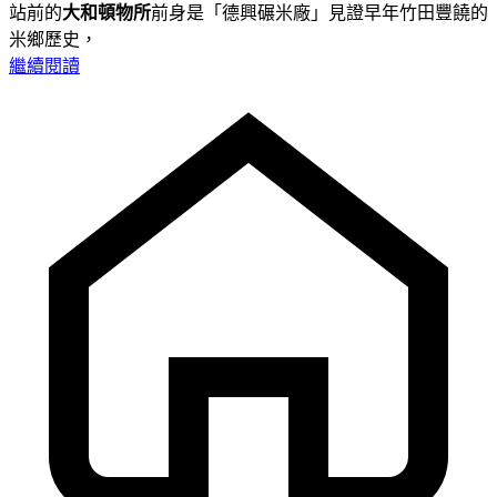
站前的
大和頓物所
前身是「德興碾米廠」見證早年竹田豐饒的
米鄉歷史，
繼續閱讀