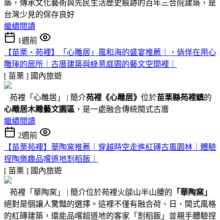
築，傳承文化藝術與先民生活歷史痕跡的百年三合院建築，是
台灣少見的保存良好
繼續閱讀
1週前
【苗栗・苑裡】「心雕居」風和海的盛宴推薦｜，倘佯在用心
雕琢的居所｜古厝建築與綠意庭園的藝文空間裡｜
[ 苗栗 ]
國內旅遊
苑裡「心雕居」 | 簡介
苑裡
《心雕居》
位於
苗栗縣苑裡鎮
的
心雕居木雕藝文園區
，是一處融合傳統閩式古厝
繼續閱讀
2週前
【苗栗苑裡】華陶窯推薦｜穿越時空走進紅磚古風園林｜體驗
捏陶樂趣品嚐道地割稻飯｜
[ 苗栗 ]
國內旅遊
苑裡「華陶窯」 | 簡介位於苑裡火燄山半山腰的
「華陶窯」
絕對是個讓人驚豔的選擇。這裡不僅有融合荷、日、閩式風格
的紅磚建築，還能品嚐超道地的客家「割稻飯」並親手體驗捏