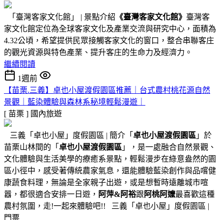
「臺灣客家文化館」 | 景點介紹
《臺灣客家文化館》
臺灣客
家文化館定位為全球客家文化及產業交流與研究中心，面積為
4.32公頃，希望提供民眾接觸客家文化的窗口，整合串聯客庄
的觀光資源與特色產業、提升客庄的生命力及經濟力。
繼續閱讀
1週前
【苗栗.三義】卓也小屋渡假園區推薦｜台式農村桃花源自然
景觀｜藍染體驗與森林系秘境輕鬆漫遊｜
[ 苗栗 ]
國內旅遊
三義「卓也小屋」度假園區 | 簡介「
卓也小屋渡假園區
」於
苗栗山林間的「
卓也小屋渡假園區
」，是一處融合自然景觀、
文化體驗與生活美學的療癒系景點，輕鬆漫步在綠意盎然的園
區小徑中，感受著傳統農家氣息，還能體驗藍染創作與品嚐健
康蔬食料理，無論是全家親子出遊，或是想暫時遠離城市喧
囂，都很適合安排一日遊，
阿萍&阿裕
跟
阿桃阿嬤
最喜歡這種
農村氛圍，走!一起來體驗吧!! 三義「卓也小屋」度假園區 |
門票