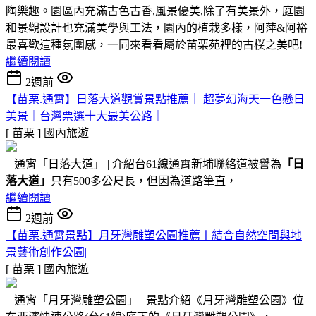
陶樂趣。園區內充滿古色古香,風景優美,除了有美景外，庭園
和景觀設計也充滿美學與工法，園內的植栽多樣，阿萍&阿裕
最喜歡這種氛圍感，一同來看看屬於苗栗苑裡的古樸之美吧!
繼續閱讀
2週前
【苗栗.通霄】日落大道觀賞景點推薦｜ 超夢幻海天一色懸日
美景｜台灣票選十大最美公路｜
[ 苗栗 ]
國內旅遊
通宵「日落大道」 | 介紹台61線通霄新埔聯絡道被譽為
「日
落大道」
只有500多公尺長，但因為道路筆直，
繼續閱讀
2週前
【苗栗.通霄景點】月牙灣雕塑公園推薦〡結合自然空間與地
景藝術創作公園|
[ 苗栗 ]
國內旅遊
通宵「月牙灣雕塑公園」 | 景點介紹《月牙灣雕塑公園》位