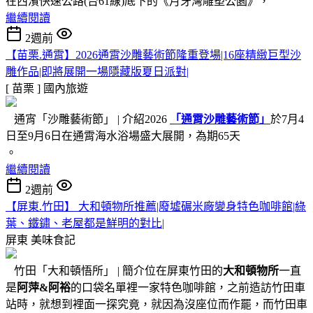
在西濱快速公路(台61線)底下的《月牙灣雕塑公園》，
繼續閱讀
2週前
【苗栗.通霄】2026通霄沙雕藝術節隆重登場|16座精緻巨型沙
雕作品|即將展開一場隱藏版夏日派對|
[ 苗栗 ]
國內旅遊
通宵「沙雕藝術節」 | 介紹2026
「通霄沙雕藝術節」
於7月4
日至9月6日在通霄海水浴場盛大展開，為期65天
。
繼續閱讀
2週前
【屏東.竹田】 大和頓物所推薦|廢墟碾米廠變身特色咖啡館|綠
葉、鐵鏽、老屋都是鮮明的對比|
屏東
美味食記
竹田「大和頓悟所」 | 簡介位在屏東竹田的
大和頓物所
一直
是
阿萍&阿裕
的口袋名單裡一家特色咖啡館，之前造訪竹田車
站時，就想到裡面一探究竟，就因為沒座位而作罷，而竹田車