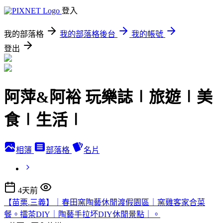
登入
我的部落格
我的部落格後台
我的帳號
登出
阿萍&阿裕 玩樂誌∣旅遊∣美
食∣生活∣
相簿
部落格
名片
4天前
【苗栗.三義】｜春田窯陶藝休閒渡假園區｜窯雞客家合菜
餐。擂茶DIY｜陶藝手拉坏DIY休閒景點｜。