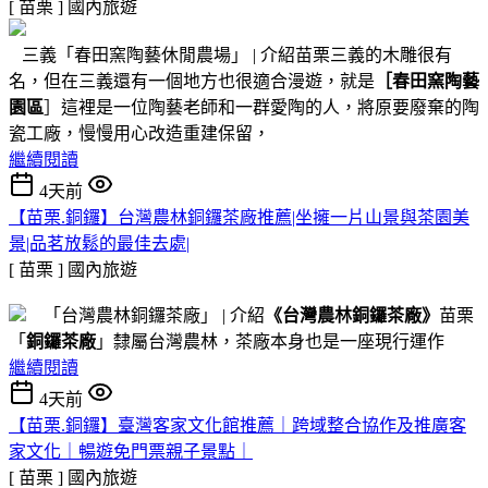
[ 苗栗 ]
國內旅遊
三義「春田窯陶藝休閒農場」 | 介紹苗栗三義的木雕很有
名，但在三義還有一個地方也很適合漫遊，就是
［春田窯陶藝
園區
］這裡是一位陶藝老師和一群愛陶的人，將原要廢棄的陶
瓷工廠，慢慢用心改造重建保留，
繼續閱讀
4天前
【苗栗.銅鑼】台灣農林銅鑼茶廠推薦|坐擁一片山景與茶園美
景|品茗放鬆的最佳去處|
[ 苗栗 ]
國內旅遊
「台灣農林銅鑼茶廠」 | 介紹
《台灣農林銅鑼茶廠》
苗栗
「
銅鑼茶廠
」隸屬台灣農林，茶廠本身也是一座現行運作
繼續閱讀
4天前
【苗栗.銅鑼】臺灣客家文化館推薦｜跨域整合協作及推廣客
家文化｜暢遊免門票親子景點｜
[ 苗栗 ]
國內旅遊