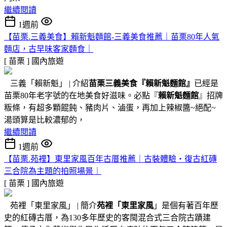
繼續閱讀
1週前
【苗栗.三義美食】賴新魁麵館-三義美食推薦｜苗栗80年人氣
麵店，古早味客家麵食｜
[ 苗栗 ]
國內旅遊
三義「賴新魁」 | 介紹
苗栗三義美食『
賴新魁麵館
』
已經是
苗栗80年老字號的在地美食好滋味。必點『
賴新魁麵館
』招牌
粄條，有超多顆餛飩、豬肉片、滷蛋，再加上辣椒醬~絕配~
湯頭算是比較濃郁的，
繼續閱讀
1週前
【苗栗.苑裡】東里家風百年古厝推薦｜古裝體驗・復古紅磚
三合院為主題的拍照場景｜
[ 苗栗 ]
國內旅遊
苑裡「東里家風」 | 簡介
苑裡「東里家風
」是個有著百年歷
史的紅磚古厝，為130多年歷史的客閩混合式三合院古蹟建