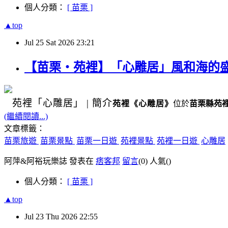
個人分類：
[ 苗栗 ]
▲top
Jul
25
Sat
2026
23:21
【苗栗・苑裡】「心雕居」風和海的
苑裡
「心雕居」
|
簡介
苑裡
《
心雕居
》
位於
苗栗縣苑
(繼續閱讀...)
文章標籤：
苗栗旅遊
苗栗景點
苗栗一日遊
苑裡景點
苑裡一日遊
心雕居
阿萍&阿裕玩樂誌 發表在
痞客邦
留言
(0)
人氣(
)
個人分類：
[ 苗栗 ]
▲top
Jul
23
Thu
2026
22:55