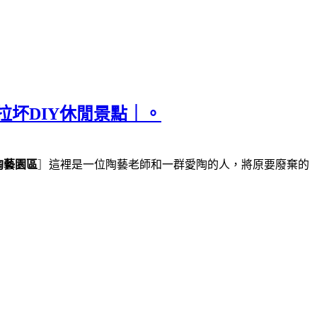
拉坏DIY休閒景點｜。
陶藝園區
］
這裡是一位陶藝老師和一群愛陶的人，將原要廢棄的