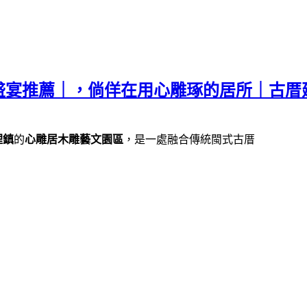
盛宴推薦｜，倘佯在用心雕琢的居所｜古厝
裡鎮
的
心雕居木雕藝文園區
，是一處融合傳統閩式古厝