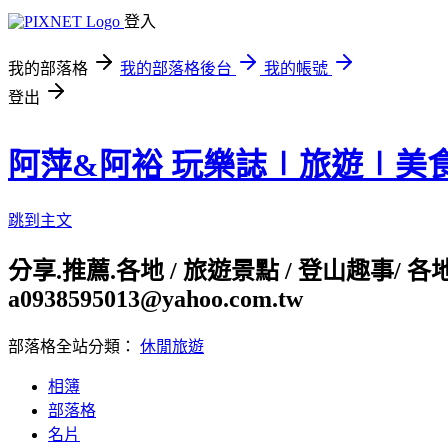
登入
我的部落格
我的部落格後台
我的帳號
登出
阿萍&阿裕 玩樂誌∣旅遊∣美
跳到主文
分享.推薦.各地 / 旅遊景點 / 登山趣事/ 
a0938595013@yahoo.com.tw
部落格全站分類：
休閒旅遊
相簿
部落格
名片