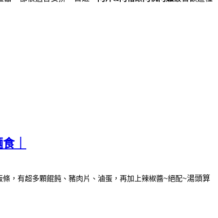
麵食｜
粄條，
有超多顆餛飩、豬肉片、滷蛋，再加上辣椒醬~絕配~
湯頭算