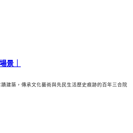
場景｜
古蹟建築，傳承文化藝術與先民生活歷史痕跡的
百年三合院