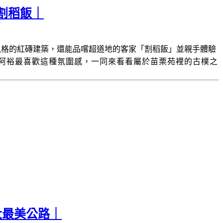
割稻飯｜
風格的紅磚建築，還能品嚐超道地的客家「割稻飯」並親手體驗
阿裕最喜歡這種氛圍感，一同來看看屬於苗栗苑裡的古樸之
大最美公路｜