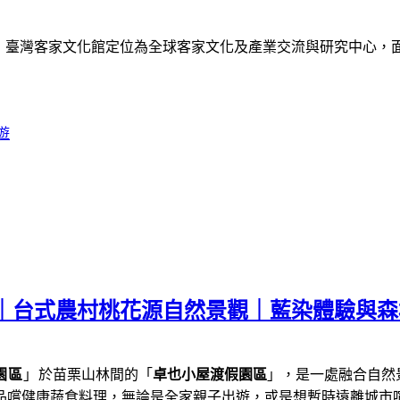
》
臺灣客家文化館定位為全球客家文化及產業交流與研究中心，
遊
薦｜台式農村桃花源自然景觀｜藍染體驗與
園區
」
於苗栗山林間的「
卓也小屋渡假園區
」，是一處融合自然
品嚐健康蔬食料理，
無論是全家親子出遊，或是想暫時遠離城市