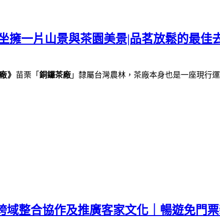
坐擁一片山景與茶園美景|品茗放鬆的最佳去
廠》
苗栗「
銅鑼茶廠
」隸屬台灣農林，茶廠本身也是一座現行運
｜跨域整合協作及推廣客家文化｜暢遊免門