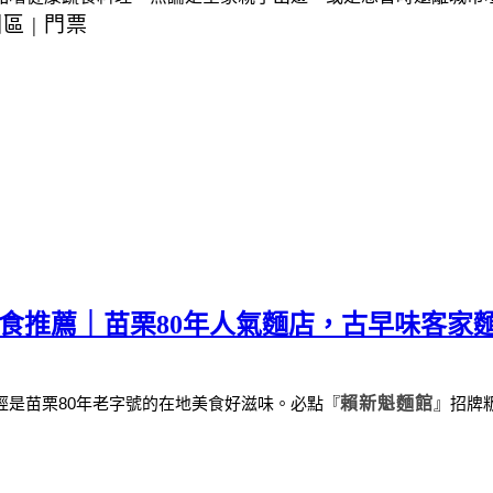
園區
|
門票
美食推薦｜苗栗80年人氣麵店，古早味客家
經是苗栗
80
年老字號的在地美食好滋味。
必點
『
賴新魁麵館
』
招牌