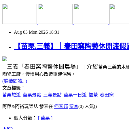
Aug
03
Mon
2026
18:31
【苗栗.三義】｜春田窯陶藝休閒渡假
三義
「春田窯陶藝休閒農場」
|
介紹
苗栗三義的木
陶瓷工廠，慢慢用心改造重建保留，
(繼續閱讀...)
文章標籤：
苗栗旅遊
苗栗景點
三義景點
苗栗一日遊
擂茶
春田窯
阿萍&阿裕玩樂誌 發表在
痞客邦
留言
(0)
人氣(
)
個人分類：
[ 苗栗 ]
▲top