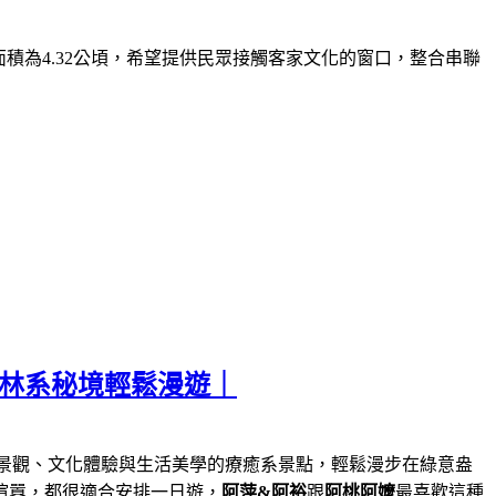
面積為
4.32
公頃，希望提供民眾接觸客家文化的窗口，整合串聯
森林系秘境輕鬆漫遊｜
景觀、文化體驗與生活美學的療癒系景點，輕鬆漫步在綠意盎
喧囂，都很適合安排一日遊，
阿萍&阿裕
跟
阿桃阿嬤
最喜歡這種