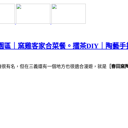
園區｜窯雞客家合菜餐。擂茶DIY｜陶藝手
雕很有名，但在三義還有一個地方也很適合漫遊，就是
［春田窯