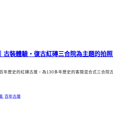
薦｜古裝體驗・復古紅磚三合院為主題的拍照
百年歷史的紅磚古厝，為
130
多年歷史的客閩混合式三合院
風
百年古厝