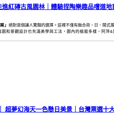
走進紅磚古風園林｜體驗捏陶樂趣品嚐道地
窯」
絕對是個讓人驚豔的選擇。這裡不僅有融合荷、日、閩式
庭園和景觀設計也充滿美學與工法，園內的植栽多樣，阿萍&
｜ 超夢幻海天一色懸日美景｜台灣票選十