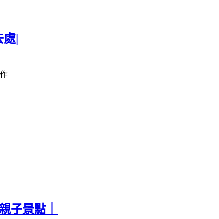
處|
作
票親子景點｜