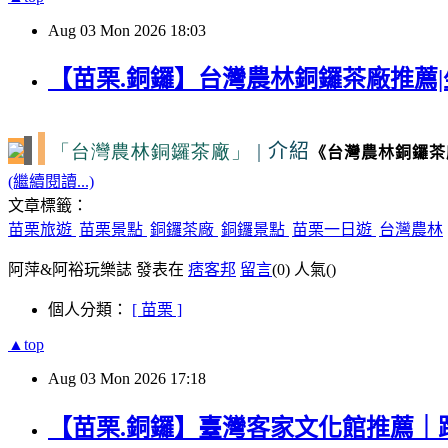
Aug
03
Mon
2026
18:03
【苗栗.銅鑼】台灣農林銅鑼茶廠推薦|
「台灣農林銅鑼茶廠」
|
介紹
《台灣農林銅鑼茶
(繼續閱讀...)
文章標籤：
苗栗旅遊
苗栗景點
銅鑼茶廠
銅鑼景點
苗栗一日遊
台灣農林
阿萍&阿裕玩樂誌 發表在
痞客邦
留言
(0)
人氣(
)
個人分類：
[ 苗栗 ]
▲top
Aug
03
Mon
2026
17:18
【苗栗.銅鑼】臺灣客家文化館推薦