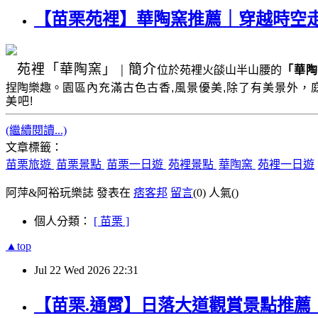
【苗栗苑裡】華陶窯推薦｜穿越時空
苑裡
「華陶窯」
|
簡介
位於苑裡火燄山半山腰的
「華陶
捏陶樂趣。
園區內充滿古色古香
,
風景優美
,
除了有美景外，
美吧!
(繼續閱讀...)
文章標籤：
苗栗旅遊
苗栗景點
苗栗一日遊
苑裡景點
華陶窯
苑裡一日遊
阿萍&阿裕玩樂誌 發表在
痞客邦
留言
(0)
人氣(
)
個人分類：
[ 苗栗 ]
▲top
Jul
22
Wed
2026
22:31
【苗栗.通霄】日落大道觀賞景點推薦