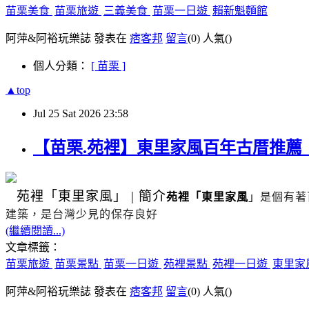
苗栗美食
苗栗旅遊
三義美食
苗栗一日遊
賴新魁麵館
阿萍&阿裕玩樂誌 發表在
痞客邦
留言
(0)
人氣(
)
個人分類：
[ 苗栗 ]
▲top
Jul
25
Sat
2026
23:58
【苗栗.苑裡】東里家風百年古厝推
苑裡
「東里家風」
|
簡介
苑裡「東里家風
」
是個有著
建築，是台灣少見的保存良好
(繼續閱讀...)
文章標籤：
苗栗旅遊
苗栗景點
苗栗一日遊
苑裡景點
苑裡一日遊
東里家
阿萍&阿裕玩樂誌 發表在
痞客邦
留言
(0)
人氣(
)