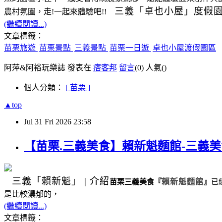
三義
「卓也小屋」度假
農村氛圍，走!一起來體驗吧!!
(繼續閱讀...)
文章標籤：
苗栗旅遊
苗栗景點
三義景點
苗栗一日遊
卓也小屋渡假園區
阿萍&阿裕玩樂誌 發表在
痞客邦
留言
(0)
人氣(
)
個人分類：
[ 苗栗 ]
▲top
Jul
31
Fri
2026
23:58
【苗栗.三義美食】賴新魁麵館-三義
三義
「賴新魁」
|
介紹
苗栗三義美食
『
賴新魁麵館
』
已
是比較濃郁的，
(繼續閱讀...)
文章標籤：