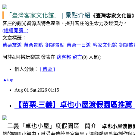
|
景點介紹
「臺灣客家文化館」
《
臺灣客家文化館
客庄的觀光資源
與特色產業、提升客庄的生命力及經濟力。
(繼續閱讀...)
文章標籤：
苗栗旅遊
苗栗景點
銅鑼景點
苗栗一日遊
客家文化館
銅鑼旅
阿萍&阿裕玩樂誌 發表在
痞客邦
留言
(0)
人氣(
)
個人分類：
[ 苗栗 ]
▲top
Aug
01
Sat
2026
01:15
【苗栗.三義】卓也小屋渡假園區推
三義
「卓也小屋」度假園區
|
簡介
「
卓也小屋渡假
然的園區小徑中，感受著傳統農家氣息，還能體驗藍染創作與