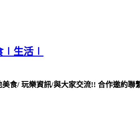
食∣生活∣
各地美食/ 玩樂資訊/與大家交流!! 合作邀約聯繫