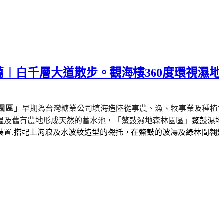
︱白千層大道散步。觀海樓360度環視濕
園區」
早期為台灣糖業公司填海造陸從事農、漁、牧事業及種植
塭及舊有農地形成天然的蓄水池，
「鰲鼓濕地森林園區」
鰲鼓濕
裝置.搭配上海浪及水波紋造型的襯托，在鰲鼓的波濤及綠林間翱