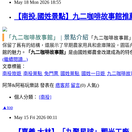
May
18
Mon
2026
18:55
【南投.國姓景點】九二咖啡故事館推薦
|
景點介紹
「九二咖啡故事館」
「九二咖啡故事館
保留了舊有的結構，還展示了早期農家用具和倉庫陳設，園區
館的魅力。
「九二咖啡故事館」
是由國姓鄉農會改建成為的特
(繼續閱讀...)
文章標籤：
南投旅遊
南投景點
免門票
國姓景點
國姓一日遊
九二咖啡故
阿萍&阿裕玩樂誌 發表在
痞客邦
留言
(0)
人氣(
)
個人分類：
[南投]
▲top
May
15
Fri
2026
00:11