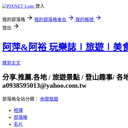
登入
我的部落格
我的部落格後台
我的帳號
登出
阿萍&阿裕 玩樂誌∣旅遊∣美
跳到主文
分享.推薦.各地 / 旅遊景點 / 登山趣事/ 
a0938595013@yahoo.com.tw
部落格全站分類：
休閒旅遊
相簿
部落格
名片