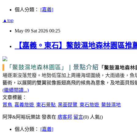
個人分類：
[嘉義]
▲top
May
09
Sat
2026
00:25
【嘉義。東石】鰲鼓濕地森林園區推薦
|
景點介紹
「鰲鼓濕地森林園區」
「鰲鼓濕地森林
場逐漸沒落荒廢。
地勢低窪加上周邊海堤圍繞，大雨過後，魚
藝術，以展開的雙翼就像振翅高飛的候鳥為意象，及地面貝殼
(繼續閱讀...)
文章標籤：
賞鳥
嘉義旅遊
東石景點
黑面琵鷺
東石旅遊
鰲鼓濕地
阿萍&阿裕玩樂誌 發表在
痞客邦
留言
(0)
人氣(
)
個人分類：
[嘉義]