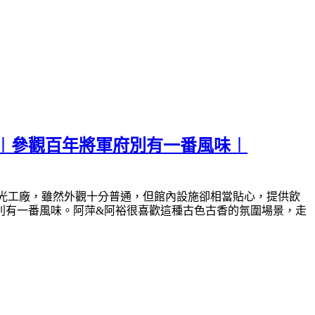
︱參觀百年將軍府別有一番風味︱
光工廠，雖然外觀十分普通，但館內設施卻相當貼心，提供飲
別有一番風味。阿萍&阿裕很喜歡這種古色古香的氛圍場景，走