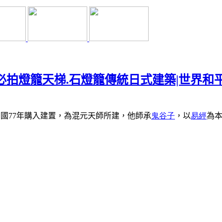
必拍燈籠天梯.石燈籠傳統日式建築|世界和平
民國
77
年購入建置，為混元天師所建，他師承
鬼谷子
，以
易經
為