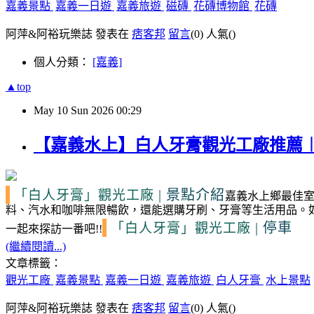
嘉義景點
嘉義一日遊
嘉義旅遊
磁磚
花磚博物館
花磚
阿萍&阿裕玩樂誌 發表在
痞客邦
留言
(0)
人氣(
)
個人分類：
[嘉義]
▲top
May
10
Sun
2026
00:29
【嘉義水上】白人牙膏觀光工廠推薦
|
景點介紹
「白人牙膏」觀光工廠
嘉義水上鄉最佳
料、汽水和咖啡無限暢飲，還能選購牙刷、牙膏等生活用品。
|
停車
「白人牙膏」觀光工廠
一起來探訪一番吧!!
(繼續閱讀...)
文章標籤：
觀光工廠
嘉義景點
嘉義一日遊
嘉義旅遊
白人牙膏
水上景點
阿萍&阿裕玩樂誌 發表在
痞客邦
留言
(0)
人氣(
)