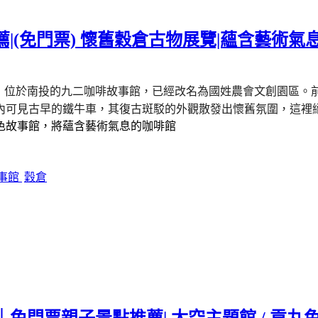
|(免門票) 懷舊穀倉古物展覽|蘊含藝術氣
」
位於南投的九二咖啡故事館，已經改名為國姓農會文創園區。
內可見古早的鐵牛車，其復古斑駁的外觀散發出懷舊氛圍，這裡
色故事館，將蘊含藝術氣息的咖啡館
事館
穀倉