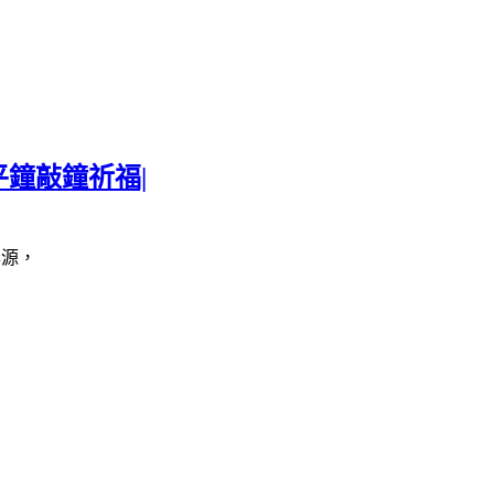
鐘敲鐘祈福|
本源，