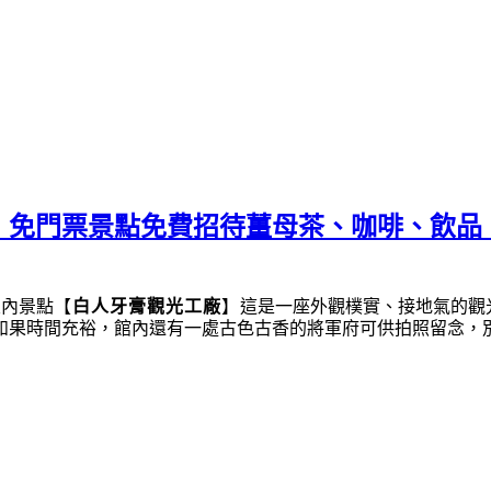
︱免門票景點免費招待薑母茶、咖啡、飲品
室內景點
【
白人牙膏觀光工廠
】
這是一座外觀樸實、接地氣的觀
如果時間充裕，館內還有一處古色古香的將軍府可供拍照留念，