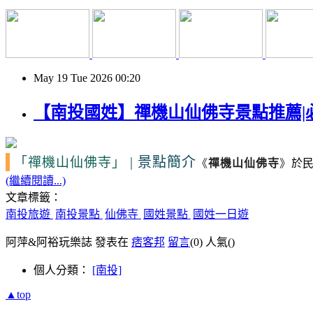
May
19
Tue
2026
00:20
【南投國姓】禪機山仙佛寺景點推薦|
|
景點簡介
「禪機山仙佛寺」
《
禪機山仙佛寺
》
於
(繼續閱讀...)
文章標籤：
南投旅遊
南投景點
仙佛寺
國姓景點
國姓一日遊
阿萍&阿裕玩樂誌 發表在
痞客邦
留言
(0)
人氣(
)
個人分類：
[南投]
▲top