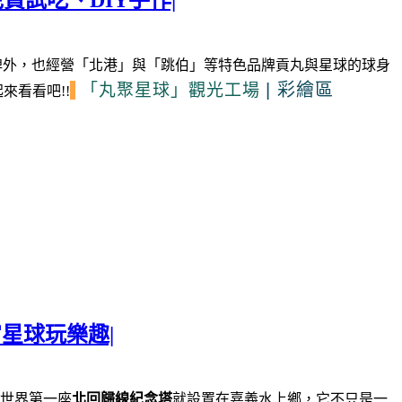
費試吃、DIY手作|
牌外，也經營「北港」與「跳伯」等特色品牌貢丸與星球的球身
|
彩繪區
「丸聚星球」
觀光工場
來看看吧!!
星球玩樂趣|
世界第一座
北回歸線紀念塔
就設置在嘉義水上鄉，它不只是一