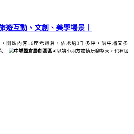
子旅遊互動、文創、美學場景︱
區，
園區內有
16
座老穀倉，佔地約
3
千多坪，讓中埔又多
克！
中埔穀倉農創園區
可以讓小朋友盡情玩樂整天，也有咖