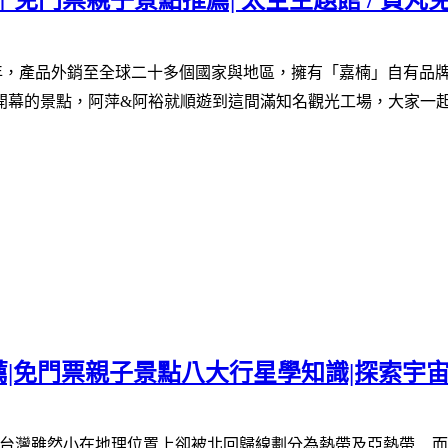
門票親子景點推薦| 太空主題館 / 貢丸免
年，產品外銷至全球二十多個國家與地區，擁有「嘉楠」自有品
幕的景點，阿萍&阿裕就順遊到這間滿知名觀光工場，大家一起
|免門票親子景點八大行星學知識|探索宇宙
台灣雖然小
在地理位置上卻被北回歸線劃分為熱帶及亞熱帶
，
而