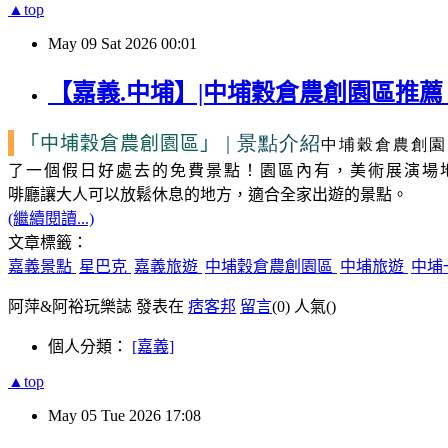
▲top
May
09
Sat
2026
00:01
【嘉義.中埔】|中埔穀倉農創園區推
| 景點介紹
「中埔穀倉農創園區」
中埔穀倉農創園
了一個假日好處去的免費景點！園區內有，美術展演場
啡廳讓大人可以放鬆休息的地方，適合全家出遊的景點。
(繼續閱讀...)
文章標籤：
嘉義景點
星巴克
嘉義旅遊
中埔穀倉農創園區
中埔旅遊
中埔
阿萍&阿裕玩樂誌 發表在
痞客邦
留言
(0)
人氣(
)
個人分類：
[嘉義]
▲top
May
05
Tue
2026
17:08