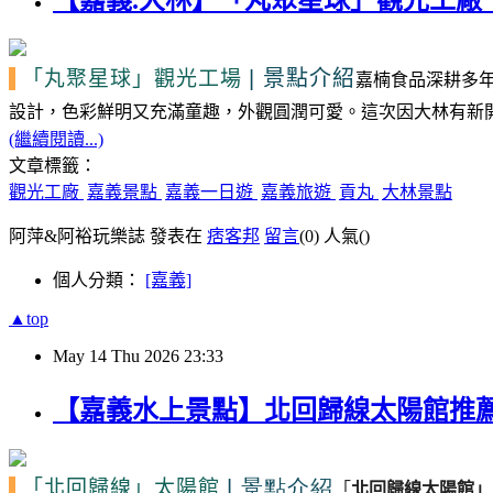
【嘉義.大林】「丸聚星球」觀光工廠｜免
|
景點介紹
「丸聚星球」
觀光工場
嘉楠食品深耕多
設計，色彩鮮明又充滿童趣，外觀圓潤可愛。這次因大林有新開
(繼續閱讀...)
文章標籤：
觀光工廠
嘉義景點
嘉義一日遊
嘉義旅遊
貢丸
大林景點
阿萍&阿裕玩樂誌 發表在
痞客邦
留言
(0)
人氣(
)
個人分類：
[嘉義]
▲top
May
14
Thu
2026
23:33
【嘉義水上景點】北回歸線太陽館推薦
| 景點介紹
「北回歸線」
太陽館
「
北回歸線太陽館」