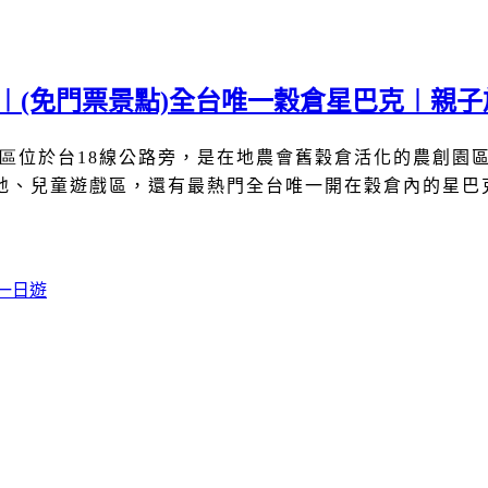
薦︱(免門票景點)全台唯一穀倉星巴克︱親
區
位於台
18
線公路旁，是在地農會舊穀倉活化的農創園
地、兒童遊戲區，還有最熱門全台唯一開在穀倉內的星巴
一日遊