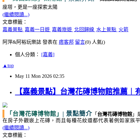
座塔，更是一座探索太陽
(繼續閱讀...)
文章標籤：
嘉義景點
嘉義一日遊
嘉義旅遊
北回歸線
水上景點
火箭
阿萍&阿裕玩樂誌 發表在
痞客邦
留言
(0)
人氣(
)
個人分類：
[嘉義]
▲top
May
11
Mon
2026
02:35
【嘉義景點】台灣花磚博物館推薦︱
|
景點簡介
「台灣花磚博物館」
「
台灣花磚博物館
」
在房子外觀嵌上花磚，而且每種花紋還都代表著例如家族
(繼續閱讀...)
文章標籤：