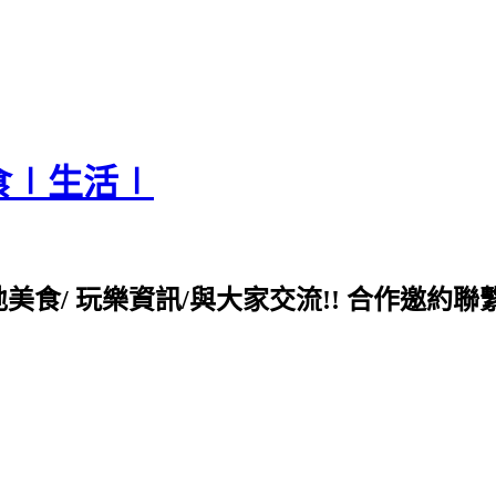
食∣生活∣
各地美食/ 玩樂資訊/與大家交流!! 合作邀約聯繫