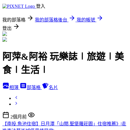
登入
我的部落格
我的部落格後台
我的帳號
登出
阿萍&阿裕 玩樂誌∣旅遊∣美
食∣生活∣
相簿
部落格
名片
2個月前
【南投.魚池住宿】日月潭「山閱.聖堡羅莊園」住宿推薦》|走