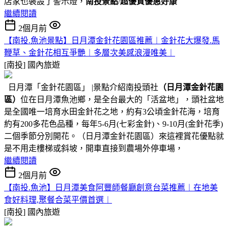
店家也裝設了警示燈，
南投景點
/
超優質優惠好康
繼續閱讀
2個月前
【南投.魚池景點】日月潭金針花園區推薦︱金針花大爆發.馬
鞭草、金針花相互爭艷︱多層次美感浪漫唯美︱
[南投]
國內旅遊
日月潭「金針花園區」 |景點介紹南投頭社
（日月潭金針花園
區）
位在日月潭魚池鄉，是全台最大的「活盆地」，頭社盆地
是全國唯一培育水田金針花之地，約有3公頃金針花海，培育
約有200多花色品種，每年5-6月(七彩金針)、9-10月(金針花季)
二個季節分別開花。（日月潭金針花園區）來這裡賞花優點就
是不用走樓梯或斜坡，開車直接到農場外停車場，
繼續閱讀
2個月前
【南投.魚池】日月潭美食阿豐師餐廳創意台菜推薦︱在地美
食好料理,聚餐合菜平價首選︱
[南投]
國內旅遊