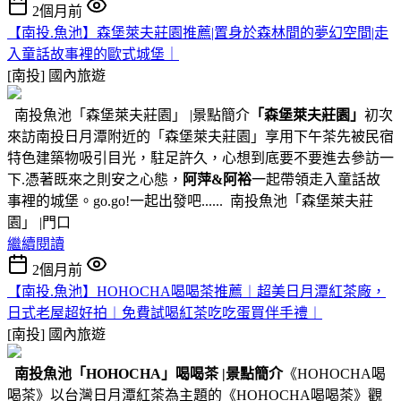
2個月前
【南投.魚池】森堡萊夫莊園推薦|置身於森林間的夢幻空間|走
入童話故事裡的歐式城堡｜
[南投]
國內旅遊
南投魚池「森堡萊夫莊園」 |景點簡介
「森堡萊夫莊園」
初次
來訪南投日月潭附近的「森堡萊夫莊園」享用下午茶先被民宿
特色建築物吸引目光，駐足許久，心想到底要不要進去參訪一
下.憑著既來之則安之心態，
阿萍&阿裕
一起帶領走入童話故
事裡的城堡。go.go!一起出發吧...... 南投魚池「森堡萊夫莊
園」 |門口
繼續閱讀
2個月前
【南投.魚池】HOHOCHA喝喝茶推薦︱超美日月潭紅茶廠，
日式老屋超好拍︱免費試喝紅茶吃吃蛋買伴手禮︱
[南投]
國內旅遊
南投魚池
「HOHOCHA」喝喝茶
|景點簡介
《HOHOCHA喝
喝茶》以台灣日月潭紅茶為主題的《HOHOCHA喝喝茶》觀