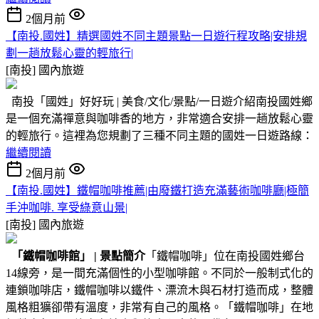
2個月前
【南投.國姓】精選國姓不同主題景點一日遊行程攻略|安排規
劃一趟放鬆心靈的輕旅行|
[南投]
國內旅遊
南投「國姓」好好玩 | 美食/文化/景點/一日遊介紹南投國姓鄉
是一個充滿禪意與咖啡香的地方，非常適合安排一趟放鬆心靈
的輕旅行。這裡為您規劃了三種不同主題的國姓一日遊路線：
繼續閱讀
2個月前
【南投.國姓】鐵帽咖啡推薦|由廢鐵打造充滿藝術咖啡廳|極簡
手沖咖啡. 享受綠意山景|
[南投]
國內旅遊
「鐵帽咖啡館」
|
景點簡介
「鐵帽咖啡」位在南投國姓鄉台
14線旁，是一間充滿個性的小型咖啡館。不同於一般制式化的
連鎖咖啡店，鐵帽咖啡以鐵件、漂流木與石材打造而成，整體
風格粗獷卻帶有溫度，非常有自己的風格。「鐵帽咖啡」在地