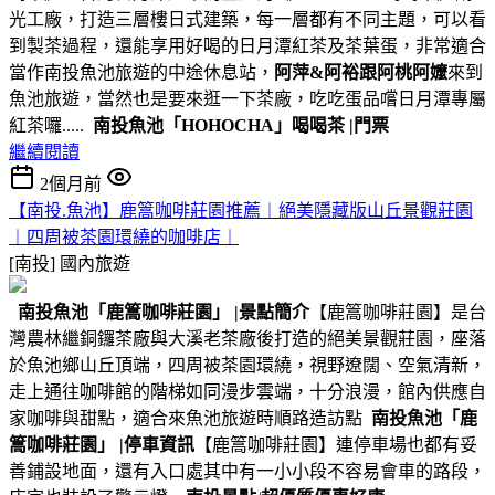
光工廠，打造三層樓日式建築，每一層都有不同主題，可以看
到製茶過程，還能享用好喝的日月潭紅茶及茶葉蛋，非常適合
當作南投魚池旅遊的中途休息站，
阿萍&阿裕跟阿桃阿嬤
來到
魚池旅遊，當然也是要來逛一下茶廠，吃吃蛋品嚐日月潭專屬
紅茶囉.....
南投魚池
「HOHOCHA」喝喝茶
|門票
繼續閱讀
2個月前
【南投.魚池】鹿篙咖啡莊園推薦︱絕美隱藏版山丘景觀莊園
︱四周被茶園環繞的咖啡店︱
[南投]
國內旅遊
南投魚池
「鹿篙咖啡莊園」
|景點簡介
【鹿篙咖啡莊園】是台
灣農林繼銅鑼茶廠與大溪老茶廠後打造的絕美景觀莊園，座落
於魚池鄉山丘頂端，四周被茶園環繞，視野遼闊、空氣清新，
走上通往咖啡館的階梯如同漫步雲端，十分浪漫，館內供應自
家咖啡與甜點，適合來魚池旅遊時順路造訪點
南投魚池
「鹿
篙咖啡莊園」
|停車資訊
【鹿篙咖啡莊園】連停車場也都有妥
善鋪設地面，還有入口處其中有一小小段不容易會車的路段，