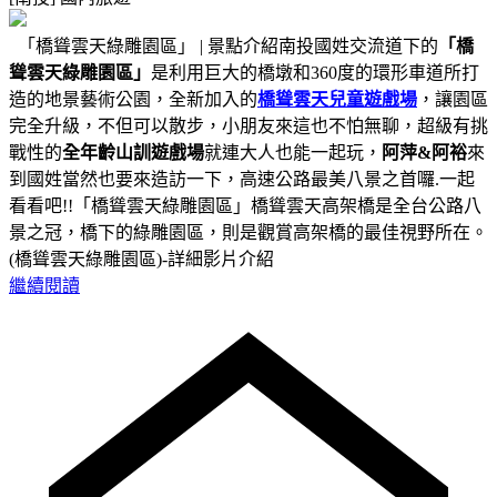
「橋聳雲天綠雕園區」 | 景點介紹南投國姓交流道下的
「橋
聳雲天綠雕園區」
是利用巨大的橋墩和360度的環形車道所打
造的地景藝術公園，全新加入的
橋聳雲天兒童遊戲場
，讓園區
完全升級，不但可以散步，小朋友來這也不怕無聊，超級有挑
戰性的
全年齡山訓遊戲場
就連大人也能一起玩，
阿萍&阿裕
來
到國姓當然也要來造訪一下，高速公路最美八景之首囉.一起
看看吧!!「橋聳雲天綠雕園區」橋聳雲天高架橋是全台公路八
景之冠，橋下的綠雕園區，則是觀賞高架橋的最佳視野所在。
(橋聳雲天綠雕園區)-詳細影片介紹
繼續閱讀