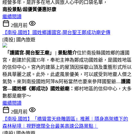
經營多年，是許多在地人與旅人心中的口袋名單，
南投景點
/
超優質優惠好康
繼續閱讀
2個月前
【南投.國姓】國姓鄉護國宮-開台聖王鄭成功廟史傳
[南投]
國內旅遊
「護國宮-開台聖王廟」
|
景點簡介
位於南投縣國姓鄉的護國
宮，創建於民國35年，奉祀主神為鄭成功國姓爺，是國姓地區
的信仰中心。宮內的建築上的屋頂因採歇山頂及重簷形式所以
極具華麗之感。此外，此處風景優美，可以感受到地靈人傑之
氣勢。來到南投國姓阿萍&阿裕當然也要來參拜國聖爺....
護國
宮—國姓鄉《鄭成功》國姓爺廟：
鄉村地區的信仰中心，大多
數都是廟宇～
繼續閱讀
2個月前
【南投.國姓】「橋聳雲天綠雕園區」推薦︱隱身高架橋下的
森林秘境︱視野遼闊全台最美高速公路景點︱
[南投]
國內旅遊