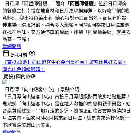
日月潭「阿豐師餐廳」 | 簡介
「阿豐師餐廳」
位於日月潭旁
的餐廳主打南投在地食材和日月潭現撈鮮魚，以好吃平價的創
意料理+鄉土特色菜出名+精心特制器皿而出名。而且有附設
停車場
，環境舒適、適合多人聚餐。阿萍&阿裕來日月潭旅遊
在找在地味、又方便停車的餐廳，找到「阿豐師餐廳」就進去
品嘗一下囉!!
繼續閱讀
2個月前
【南投.魚池】向山遊客中心免門票推薦︱遊客休息好去處，
湖光山色超級吸晴︱
[南投]
國內旅遊
日月潭「向山遊客中心」 | 景點介紹
「日月潭向山遊客中心」南投日月潭超級熱門散步地點推薦！
魚池鄉「向山遊客中心」是在地人激推的約會與親子景點，結
合高質感建築、平坦好走的步道，還能正面欣賞雲霧繚繞的日
月潭美景。每次阿萍&阿裕來到日月潭，總是會來這裡休憩一
下欣賞這美麗山水美景.
繼續閱讀