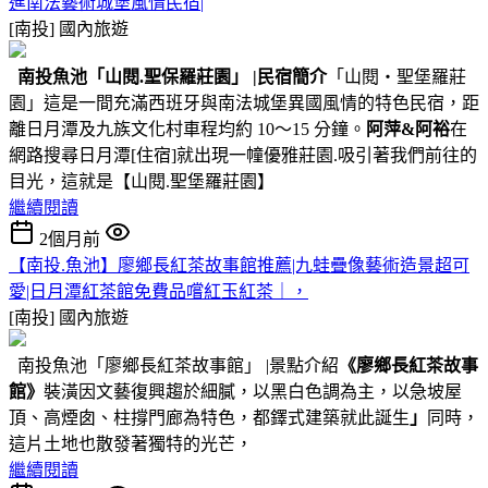
進南法藝術城堡風情民宿|
[南投]
國內旅遊
南投魚池
「山閱.聖保羅莊園」
|民宿簡介
「山閱‧聖堡羅莊
園」這是一間充滿西班牙與南法城堡異國風情的特色民宿，距
離日月潭及九族文化村車程均約 10～15 分鐘。
阿萍&阿裕
在
網路搜尋日月潭[住宿]就出現一幢優雅莊園.吸引著我們前往的
目光，這就是【山閱.聖堡羅莊園】
繼續閱讀
2個月前
【南投.魚池】廖鄉長紅茶故事館推薦|九蛙疊像藝術造景超可
愛|日月潭紅茶館免費品嚐紅玉紅茶｜，
[南投]
國內旅遊
南投魚池「廖鄉長紅茶故事館」 |景點介紹
《廖鄉長紅茶故事
館》
裝潢因文藝復興趨於細膩，以黑白色調為主，以急坡屋
頂、高煙囱、柱撐門廊為特色，都鐸式建築就此誕生
」
同時，
這片土地也散發著獨特的光芒，
繼續閱讀