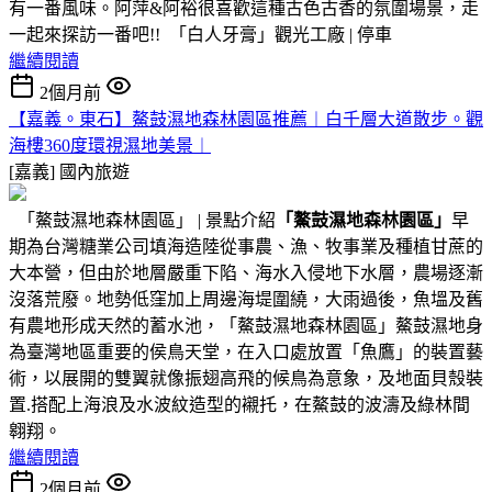
有一番風味。阿萍&阿裕很喜歡這種古色古香的氛圍場景，走
一起來探訪一番吧!! 「白人牙膏」觀光工廠 | 停車
繼續閱讀
2個月前
【嘉義。東石】鰲鼓濕地森林園區推薦︱白千層大道散步。觀
海樓360度環視濕地美景︱
[嘉義]
國內旅遊
「鰲鼓濕地森林園區」 | 景點介紹
「鰲鼓濕地森林園區」
早
期為台灣糖業公司填海造陸從事農、漁、牧事業及種植甘蔗的
大本營，但由於地層嚴重下陷、海水入侵地下水層，農場逐漸
沒落荒廢。地勢低窪加上周邊海堤圍繞，大雨過後，魚塭及舊
有農地形成天然的蓄水池，「鰲鼓濕地森林園區」鰲鼓濕地身
為臺灣地區重要的侯鳥天堂，在入口處放置「魚鷹」的裝置藝
術，以展開的雙翼就像振翅高飛的候鳥為意象，及地面貝殼裝
置.搭配上海浪及水波紋造型的襯托，在鰲鼓的波濤及綠林間
翱翔。
繼續閱讀
2個月前