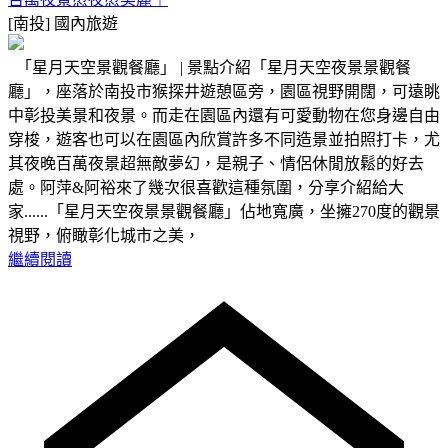
[南投]
國內旅遊
「星月天空景觀餐廳」 | 景點介紹「星月天空夜景景觀餐
廳」，座落於南投市猴探井遊憩區旁，園區視野開闊，可遠眺
中彰投美景和夜景。而走在園區內還有可愛動物在您身邊自由
穿梭，遊客也可以在園區內欣賞許多不同造景並拍照打卡，尤
其夜晚百萬夜景超無敵夢幻，是親子、情侶休閒放鬆的好去
處。阿萍&阿裕來了幾次很喜歡這種氛圍，分享介紹給大
家......「星月天空夜景景觀餐廳」佔地寬廣，坐擁270度的觀景
視野，俯瞰彰化城市之美，
繼續閱讀