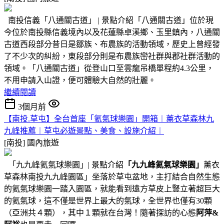
南投信義「八通關古道」 | 景點介紹「八通關古道」位於現
今位於南投縣信義境內以及花蓮縣卓溪鄉、玉里鎮內，八通關
古道西段部分昔日是鄒族、布農族的活動領域，歷史上曾經發
了不少次的糾紛，東段部分則是布農族巒社群與郡社群活動的
領域。「八通關古道」從登山口至雲龍吊橋單程約4.3公里，
不用申請入山證，便可體驗大自然的壯麗。
繼續閱讀
3個月前
【南投.草屯】全台首座「氦氣球樂園」開箱︱薰衣草森林九
九峰推薦︱草屯必遊景點、美食、設施介紹︱
[南投]
國內旅遊
「九九峰氦氣球樂園」| 景點介紹
「九九峰氦氣球樂園」
薰衣
草森林南投九九峰園區」坐落於草屯盆地，主打結合自然生態
的氦氣球樂園一踏入園區，就能看到遠方草皮上豎立著超巨大
的氦氣球，這不僅是世界上最大的氣球，全世界也僅有30顆
（亞洲共４顆），其中１顆就在台灣！隨著探訪的心態
阿萍&