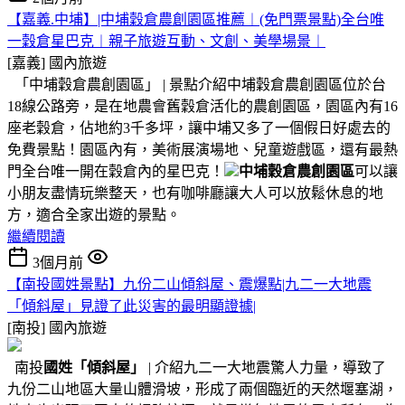
【嘉義.中埔】|中埔穀倉農創園區推薦︱(免門票景點)全台唯
一穀倉星巴克︱親子旅遊互動、文創、美學場景︱
[嘉義]
國內旅遊
「中埔穀倉農創園區」 | 景點介紹中埔穀倉農創園區位於台
18線公路旁，是在地農會舊穀倉活化的農創園區，園區內有16
座老穀倉，佔地約3千多坪，讓中埔又多了一個假日好處去的
免費景點！園區內有，美術展演場地、兒童遊戲區，還有最熱
門全台唯一開在穀倉內的星巴克！
中埔穀倉農創園區
可以讓
小朋友盡情玩樂整天，也有咖啡廳讓大人可以放鬆休息的地
方，適合全家出遊的景點。
繼續閱讀
3個月前
【南投國姓景點】九份二山傾斜屋、震爆點|九二一大地震
「傾斜屋」見證了此災害的最明顯證據|
[南投]
國內旅遊
南投
國姓
「傾斜屋」
| 介紹九二一大地震驚人力量，導致了
九份二山地區大量山體滑坡，形成了兩個臨近的天然堰塞湖，