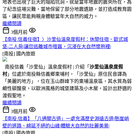
地表也出現了巨大的塌陷坑洞，就是當年地震的震央所在，為
了紀念這場災難，當地保留了部分地震遺跡，並打造成教育園
區，讓民眾能夠親身體驗當年大自然的威力。
繼續閱讀
3個月前
【南投.信義住宿】〉沙里仙溫泉度假村：休閒住宿、歐式城
堡-二人房|讓您逃離城市喧囂，沉浸在大自然懷抱裡|
[南投]
國內旅遊
南投信義「沙里仙」溫泉度假村 | 介紹「
沙里仙溫泉度假
村
」位處於南投縣信義鄉東埔村，「沙里仙」原住民音譯為
「美麗的地方」，位在玉山群峰下的東埔溫泉區，其水質為弱
鹼性碳酸泉，以歐洲風格的城堡建築及小木屋，設計出舒適的
渡假聖地。
繼續閱讀
3個月前
【南投.信義】「八通關古道」一處充滿歷史淵遠古道|懸崖峭
壁的道路、綿延不絕的山峰|體驗大自然的壯麗美景|
[南投]
國內旅遊