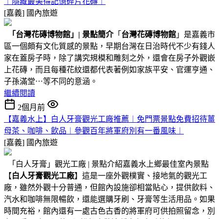
︱隱藏最美得記憶碎片花磚︱
[嘉義]
國內旅遊
「台灣花磚博物館」
|
景點簡介
「
台灣花磚博物館
」是嘉義市
區一個頗有文化質感的景點，早期台灣在日治時代不少有錢人
家在蓋房子時，除了講究規模和雕刻之外，還會在房子外觀嵌
上花磚，而且每種花紋還都代表著例如家族平安、官運亨通、
子孫滿堂⋯等不同的意涵。
繼續閱讀
2個月前
【嘉義水上】白人牙膏觀光工廠推薦︱免門票景點免費招待薑
母茶、咖啡、飲品︱參觀百年將軍府別有一番風味︱
[嘉義]
國內旅遊
「白人牙膏」觀光工廠 | 景點介紹嘉義水上鄉最佳室內景點
【
白人牙膏觀光工廠
】這是一座外觀樸實、接地氣的觀光工
廠，雖然外觀十分普通，但館內設施卻相當貼心，提供飲料、
汽水和咖啡無限暢飲，還能選購牙刷、牙膏等生活用品。如果
時間充裕，館內還有一處古色古香的將軍府可供拍照留念，別