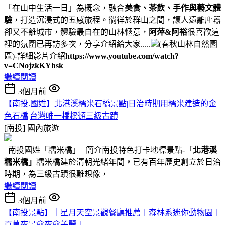
「在山中生活一日」為概念，融合
美食、茶飲、手作與藝文體
驗
，打造沉浸式的五感旅程。徜徉於群山之間，讓人遠離塵囂
卻又不離城市，體驗最自在的山林愜意，
阿萍&阿裕
很喜歡這
裡的氛圍已再訪多次，分享介紹給大家.....
(春秋山林自然園
區)-詳細影片介紹
https://www.youtube.com/watch?
v=CNojzkKYhsk
繼續閱讀
3個月前
【南投.國姓】北港溪糯米石橋景點|日治時期用糯米建造的金
色石橋|台灣唯一橋樑類三級古蹟|
[南投]
國內旅遊
南投國姓「糯米橋」 | 簡介南投特色打卡地標景點-「
北港溪
糯米橋」
糯米橋建於清朝光緒年間
，
已有百年歷史創立於日治
時期，為三級古蹟很難想像，
繼續閱讀
3個月前
【南投景點】｜星月天空景觀餐廳推薦︱森林系迷你動物園︱
百萬夜景愈夜愈美麗︱