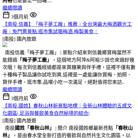
阿裕
也是要走一回囉....
繼續閱讀
3個月前
【南投.信義】「梅子夢工廠」推薦︱全台灣最大梅酒觀光工
廠︱免門票景點.逛市集試喝梅酒.梅製美食︱
[南投]
國內旅遊
南投信義「梅子夢工廠」 | 景點介紹來到信義鄉賞梅當然不
能錯過
「梅子夢工廠」
，這個地方阿萍&阿裕少說也來過好幾
次哦！每次到信義經過都是來買糖果與伴手禮，這裡不僅有數
十種梅子製品讓你試吃到爽.這裡是一處能讓你賞梅、拍照、
買伴手禮、逛市集.品嚐小吃一次滿足，絕對值得您來訪..
繼續閱讀
3個月前
【南投.國姓】春秋山林新景點地標｜全新山林體驗的五感文
化園區| 足浴與餐飲美食自然秘境的結合|
[南投]
國內旅遊
南投
國姓
「春秋山林」
| 簡介 南投國姓鄉最新亮點
「春秋山
林」
，是由春水堂全新打造的餐飲與自然共生文化園區。以