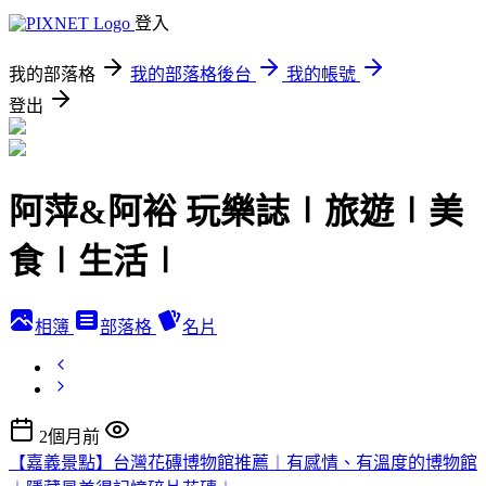
登入
我的部落格
我的部落格後台
我的帳號
登出
阿萍&阿裕 玩樂誌∣旅遊∣美
食∣生活∣
相簿
部落格
名片
2個月前
【嘉義景點】台灣花磚博物館推薦︱有感情、有溫度的博物館