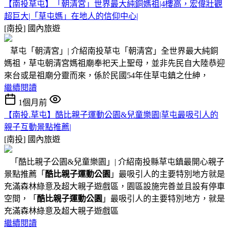
【南投草屯】「朝清宮」世界最大純銅媽祖|4樓高，宏偉壯觀
超巨大|「草屯媽」在地人的信仰中心|
[南投]
國內旅遊
草屯「朝清宮」| 介紹南投草屯「朝清宮」全世界最大純銅
媽祖，草屯朝清宮媽祖廟奉祀天上聖母，並非先民自大陸恭迎
來台或是祖廟分靈而來，係於民國54年住草屯鎮之仕紳，
繼續閱讀
1個月前
【南投.草屯】酷比親子運動公園&兒童樂園|草屯最吸引人的
親子互動景點推薦|
[南投]
國內旅遊
「酷比親子公園&兒童樂園」| 介紹南投縣草屯鎮最開心親子
景點推薦「
酷比親子運動公園
」最吸引人的主要特別地方就是
充滿森林綠意及超大親子遊戲區，園區設施完善並且設有停車
空間，「
酷比親子運動公園
」最吸引人的主要特別地方，就是
充滿森林綠意及超大親子遊戲區
繼續閱讀