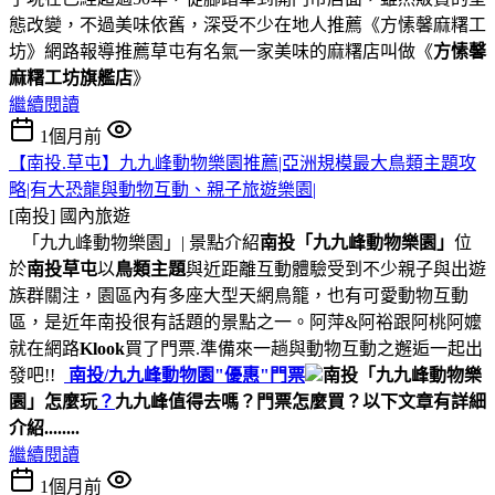
態改變，不過美味依舊，深受不少在地人推薦《方愫馨麻糬工
坊》網路報導推薦草屯有名氣一家美味的麻糬店叫做《
方愫馨
麻糬工坊旗艦店
》
繼續閱讀
1個月前
【南投.草屯】九九峰動物樂園推薦|亞洲規模最大鳥類主題攻
略|有大恐龍與動物互動、親子旅遊樂園|
[南投]
國內旅遊
「九九峰動物樂園」| 景點介紹
南投「九九峰動物樂園」
位
於
南投草屯
以
鳥類主題
與近距離互動體驗受到不少親子與出遊
族群關注，園區內有多座大型天網鳥籠，也有可愛動物互動
區，是近年南投很有話題的景點之一。阿萍&阿裕跟阿桃阿嬤
就在網路
Klook
買了門票.準備來一趟與動物互動之邂逅一起出
發吧!!
南投/
九九峰動物園"優惠"門票
南投「九九峰動物樂
園」怎麼玩
？
九九峰值得去嗎？門票怎麼買？
以下文章有詳細
介紹........
繼續閱讀
1個月前