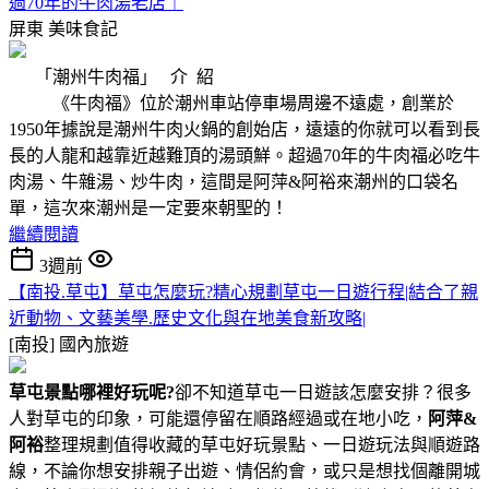
過70年的牛肉湯老店｜
屏東
美味食記
「潮州牛肉福」 介 紹
《牛肉福》位於潮州車站停車場周邊不遠處，創業於
1950年據說是潮州牛肉火鍋的創始店，遠遠的你就可以看到長
長的人龍和越靠近越難頂的湯頭鮮。超過70年的牛肉福必吃牛
肉湯、牛雜湯、炒牛肉，這間是阿萍&阿裕來潮州的口袋名
單，這次來潮州是一定要來朝聖的！
繼續閱讀
3週前
【南投.草屯】草屯怎麼玩?精心規劃草屯一日遊行程|結合了親
近動物、文藝美學.歷史文化與在地美食新攻略|
[南投]
國內旅遊
草屯景點哪裡好玩呢?
卻不知道草屯一日遊該怎麼安排？很多
人對草屯的印象，可能還停留在順路經過或在地小吃，
阿萍&
阿裕
整理規劃值得收藏的草屯好玩景點、一日遊玩法與順遊路
線，不論你想安排親子出遊、情侶約會，或只是想找個離開城