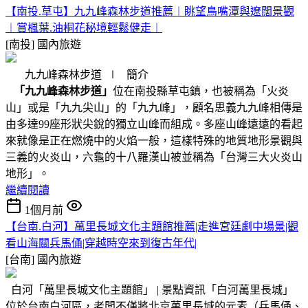
【南投.草屯】九九峰森林步道推薦︱眺望鳥嘴潭與遼闊景觀
︱賞楓葉.油桐花秘境輕鬆健走︱
[南投]
國內旅遊
九九峰森林步道 ∣ 簡介
「九九峰森林步道」
位在南投縣草屯鎮，也被稱為「火炎
山」或是「九九尖山」的「九九峰」，顧名思義九九峰相傳是
由多達99座形狀尖銳的獨立山峰而組成。多座山峰遠遠的看起
來就像是正在燃燒中的火焰一般，這樣特殊的地質地形景觀與
三義的火炎山，六龜的十八羅漢山被並稱為「台灣三大火炎山
地形」。
繼續閱讀
1個月前
【台南.白河】萬里長城文化主題館推薦|走進宮廷劇中場景|觀
看山海關兵馬俑|穿越時空來到復古年代|
[台南]
國內旅遊
白河「萬里長城文化主題館」 | 景點資訊「白河萬里長城」
位於台南白河區，老闆不僅將北京萬里長城的元素（兵馬俑、