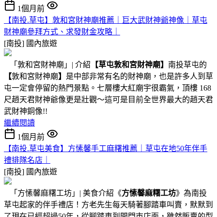
1個月前
【南投.草屯】敦和宮財神廟推薦｜巨大武財神爺神像｜草屯
財神廟參拜方式、求發財金攻略｜
[南投]
國內旅遊
「敦和宮財神廟」| 介紹
【草屯敦和宮財神廟】
南投草屯的
【
敦和宮財神廟
】
是中部非常有名的財神廟，也是許多人到草
屯一定會停留的熱門景點。七層樓大紅廟宇很霸氣，頂樓 168
尺趙天君財神爺像更是壯觀～這可是目前全世界最大的趙天君
武財神銅像!!
繼續閱讀
1個月前
【南投.草屯美食】方愫馨手工麻糬推薦｜草屯在地50年伴手
禮排隊名店｜
[南投]
國內旅遊
「方愫馨麻糬工坊」| 美食介紹《
方愫馨麻糬工坊
》為南投
草屯起家的伴手禮店！方老先生每天騎著腳踏車叫賣，默默到
了現在已經超過50年，從腳踏車到開門市店面，雖然販賣的型