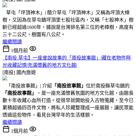
草屯「坪頂神木」| 簡介草屯「坪頂神木」又稱為坪頂大樟
樹，又因為在草屯鎮坪頂里七股社區內，又稱「七股神木」樹
齡已經超過1600年，據說是台灣排名第三位的老樟樹，高度有
三十二公尺，樹圍有八公尺。
繼續閱讀
1個月前
【南投.草屯】一座會說故事的「南投故事館」|藏在老物件時
光收藏記憶|充滿懷舊的地方文化館|
[南投]
國內旅遊
「南投故事館」| 介紹
「南投故事館」
位於南投縣草屯鎮的
「南投故事館」
，是一座充滿懷舊氛圍的地方文化館，由館長
數十年收藏心血所打造。從很早就開始投入古物蒐藏，至今已
累積超過四百件文物，將私人珍藏整理成一座展館，讓民眾能
透過這些物件，看見台灣早年的生活樣貌。
繼續閱讀
1個月前