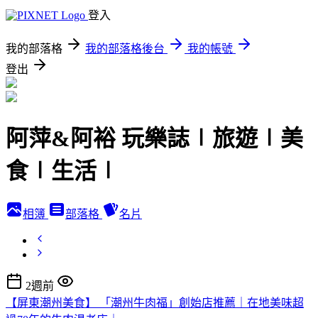
登入
我的部落格
我的部落格後台
我的帳號
登出
阿萍&阿裕 玩樂誌∣旅遊∣美
食∣生活∣
相簿
部落格
名片
2週前
【屏東潮州美食】 「潮州牛肉福」創始店推薦｜在地美味超