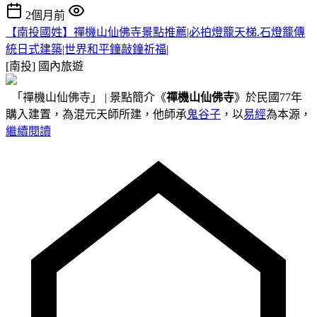
2個月前
【南投國姓】禪機山仙佛寺景點推薦|必拍燈籠天梯.石燈籠傳
統日式建築|世界和平鐘敲鐘祈福|
[南投]
國內旅遊
「禪機山仙佛寺」 | 景點簡介《
禪機山仙佛寺
》於民國77年
購入建置，為混元天師所建，他師承
鬼谷子
，以
易經
為本源，
繼續閱讀