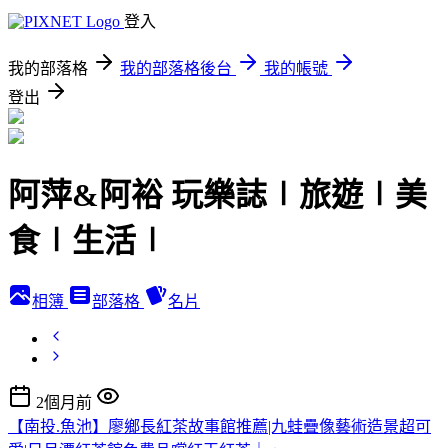
登入
我的部落格
我的部落格後台
我的帳號
登出
阿萍&阿裕 玩樂誌∣旅遊∣美
食∣生活∣
相簿
部落格
名片
2個月前
【南投.魚池】廖鄉長紅茶故事館推薦|九蛙疊像藝術造景超可