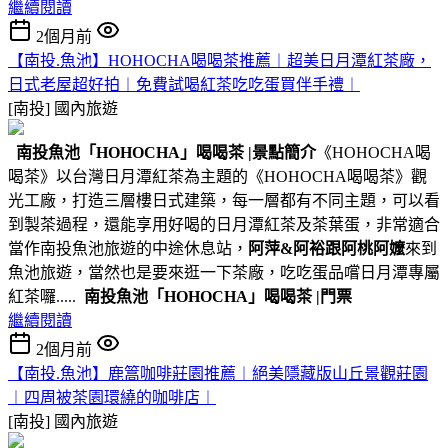
繼續閱讀
2個月前
【南投.魚池】HOHOCHA喝喝茶推薦︱超美日月潭紅茶廠，
日式老屋超好拍︱免費試喝紅茶吃吃蛋買伴手禮︱
[南投]
國內旅遊
南投魚池
「HOHOCHA」喝喝茶
|景點簡介
《HOHOCHA喝
喝茶》以台灣日月潭紅茶為主題的《HOHOCHA喝喝茶》觀
光工廠，打造三層樓日式建築，每一層都有不同主題，可以看
到製茶過程，還能享用好喝的日月潭紅茶及茶葉蛋，非常適合
當作南投魚池旅遊的中途休息站，
阿萍&阿裕跟阿桃阿嬤
來到
魚池旅遊，當然也是要來逛一下茶廠，吃吃蛋品嚐日月潭專屬
紅茶囉.....
南投魚池
「HOHOCHA」喝喝茶
|門票
繼續閱讀
2個月前
【南投.魚池】鹿篙咖啡莊園推薦︱絕美隱藏版山丘景觀莊園
︱四周被茶園環繞的咖啡店︱
[南投]
國內旅遊