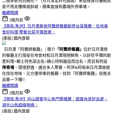
二個季節分別開花。（日月潭金針花園區）來這裡賞花優點就
是不用走樓梯或斜坡，開車直接到農場外停車場，
繼續閱讀
2個月前
【南投.魚池】日月潭美食阿豐師餐廳創意台菜推薦︱在地美
食好料理,聚餐合菜平價首選︱
[南投]
國內旅遊
日月潭「阿豐師餐廳」 | 簡介
「阿豐師餐廳」
位於日月潭旁
的餐廳主打南投在地食材和日月潭現撈鮮魚，以好吃平價的創
意料理+鄉土特色菜出名+精心特制器皿而出名。而且有附設
停車場
，環境舒適、適合多人聚餐。阿萍&阿裕來日月潭旅遊
在找在地味、又方便停車的餐廳，找到「阿豐師餐廳」就進去
品嘗一下囉!!
繼續閱讀
2個月前
【南投.魚池】向山遊客中心免門票推薦︱遊客休息好去處，
湖光山色超級吸晴︱
[南投]
國內旅遊