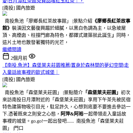
愛|日月潭紅茶館免費品嚐紅玉紅茶｜，
[南投]
國內旅遊
南投魚池「廖鄉長紅茶故事館」 |景點介紹
《廖鄉長紅茶故事
館》
裝潢因文藝復興趨於細膩，以黑白色調為主，以急坡屋
頂、高煙囱、柱撐門廊為特色，都鐸式建築就此誕生
」
同時，
這片土地也散發著獨特的光芒，
繼續閱讀
2個月前
【南投.魚池】森堡萊夫莊園推薦|置身於森林間的夢幻空間|走
入童話故事裡的歐式城堡｜
[南投]
國內旅遊
南投魚池「森堡萊夫莊園」 |景點簡介
「森堡萊夫莊園」
初次
來訪南投日月潭附近的「森堡萊夫莊園」享用下午茶先被民宿
特色建築物吸引目光，駐足許久，心想到底要不要進去參訪一
下.憑著既來之則安之心態，
阿萍&阿裕
一起帶領走入童話故
事裡的城堡。go.go!一起出發吧...... 南投魚池「森堡萊夫莊
園」 |門口