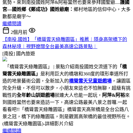
氣勢。來到南投國姓阿萍&阿裕當然也要來參拜國聖爺....
護國
宮—國姓鄉《鄭成功》國姓爺廟：
鄉村地區的信仰中心，大多
數都是廟宇～
繼續閱讀
2個月前
【南投.國姓】「橋聳雲天綠雕園區」推薦︱隱身高架橋下的
森林秘境︱視野遼闊全台最美高速公路景點︱
[南投]
國內旅遊
「橋聳雲天綠雕園區」 | 景點介紹南投國姓交流道下的
「橋
聳雲天綠雕園區」
是利用巨大的橋墩和360度的環形車道所打
造的地景藝術公園，全新加入的
橋聳雲天兒童遊戲場
，讓園區
完全升級，不但可以散步，小朋友來這也不怕無聊，超級有挑
戰性的
全年齡山訓遊戲場
就連大人也能一起玩，
阿萍&阿裕
來
到國姓當然也要來造訪一下，高速公路最美八景之首囉.一起
看看吧!!「橋聳雲天綠雕園區」橋聳雲天高架橋是全台公路八
景之冠，橋下的綠雕園區，則是觀賞高架橋的最佳視野所在。
(橋聳雲天綠雕園區)-詳細影片介紹
繼續閱讀