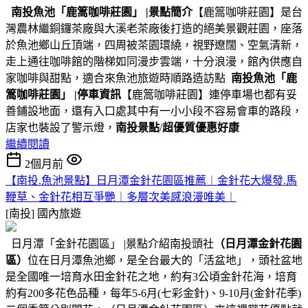
南投魚池
「鹿篙咖啡莊園」
|景點簡介
【鹿篙咖啡莊園】是台
灣農林繼銅鑼茶廠與大溪老茶廠後打造的絕美景觀莊園，座落
於魚池鄉山丘頂端，四周被茶園環繞，視野遼闊、空氣清新，
走上通往咖啡館的階梯如同漫步雲端，十分浪漫，館內供應自
家咖啡與甜點，適合來魚池旅遊時順路造訪點
南投魚池
「鹿
篙咖啡莊園」
|停車資訊
【鹿篙咖啡莊園】連停車場也都有妥
善鋪設地面，還有入口處其中有一小小段不容易會車的路段，
店家也裝設了警示燈，
南投景點
/
超優質優惠好康
繼續閱讀
2個月前
【南投.魚池景點】日月潭金針花園區推薦︱金針花大爆發.馬
鞭草、金針花相互爭艷︱多層次美感浪漫唯美︱
[南投]
國內旅遊
日月潭「金針花園區」 |景點介紹南投頭社
（日月潭金針花園
區）
位在日月潭魚池鄉，是全台最大的「活盆地」，頭社盆地
是全國唯一培育水田金針花之地，約有3公頃金針花海，培育
約有200多花色品種，每年5-6月(七彩金針)、9-10月(金針花季)