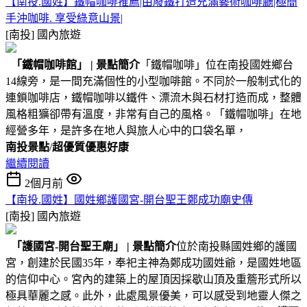
【南投.國姓】鐵帽咖啡推薦|由廢鐵打造充滿藝術咖啡廳|極簡
手沖咖啡. 享受綠意山景|
[南投]
國內旅遊
「鐵帽咖啡館」
|
景點簡介
「鐵帽咖啡」位在南投國姓鄉台
14線旁，是一間充滿個性的小型咖啡館。不同於一般制式化的
連鎖咖啡店，鐵帽咖啡以鐵件、漂流木與石材打造而成，整體
風格粗獷卻帶有溫度，非常有自己的風格。「鐵帽咖啡」在地
經營多年，是許多在地人與旅人心中的口袋名單，
南投景點
/
超優質優惠好康
繼續閱讀
2個月前
【南投.國姓】國姓鄉護國宮-開台聖王鄭成功廟史傳
[南投]
國內旅遊
「護國宮-開台聖王廟」
|
景點簡介
位於南投縣國姓鄉的護國
宮，創建於民國35年，奉祀主神為鄭成功國姓爺，是國姓地區
的信仰中心。宮內的建築上的屋頂因採歇山頂及重簷形式所以
極具華麗之感。此外，此處風景優美，可以感受到地靈人傑之