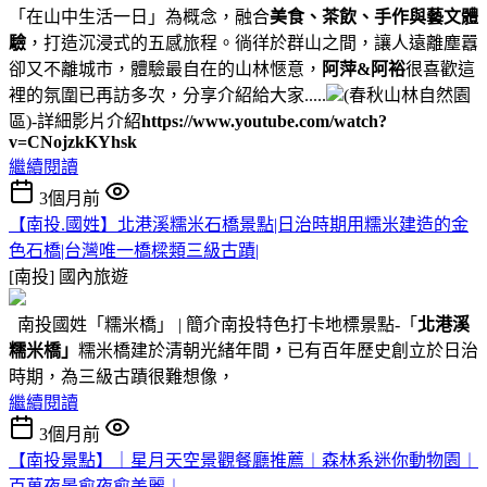
「在山中生活一日」為概念，融合
美食、茶飲、手作與藝文體
驗
，打造沉浸式的五感旅程。徜徉於群山之間，讓人遠離塵囂
卻又不離城市，體驗最自在的山林愜意，
阿萍&阿裕
很喜歡這
裡的氛圍已再訪多次，分享介紹給大家.....
(春秋山林自然園
區)-詳細影片介紹
https://www.youtube.com/watch?
v=CNojzkKYhsk
繼續閱讀
3個月前
【南投.國姓】北港溪糯米石橋景點|日治時期用糯米建造的金
色石橋|台灣唯一橋樑類三級古蹟|
[南投]
國內旅遊
南投國姓「糯米橋」 | 簡介南投特色打卡地標景點-「
北港溪
糯米橋」
糯米橋建於清朝光緒年間
，
已有百年歷史創立於日治
時期，為三級古蹟很難想像，
繼續閱讀
3個月前
【南投景點】｜星月天空景觀餐廳推薦︱森林系迷你動物園︱
百萬夜景愈夜愈美麗︱