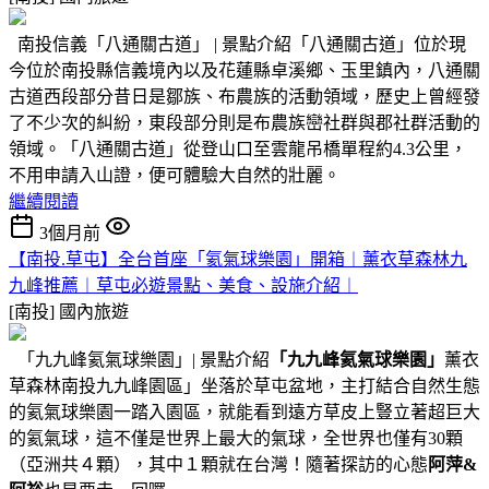
南投信義「八通關古道」 | 景點介紹「八通關古道」位於現
今位於南投縣信義境內以及花蓮縣卓溪鄉、玉里鎮內，八通關
古道西段部分昔日是鄒族、布農族的活動領域，歷史上曾經發
了不少次的糾紛，東段部分則是布農族巒社群與郡社群活動的
領域。「八通關古道」從登山口至雲龍吊橋單程約4.3公里，
不用申請入山證，便可體驗大自然的壯麗。
繼續閱讀
3個月前
【南投.草屯】全台首座「氦氣球樂園」開箱︱薰衣草森林九
九峰推薦︱草屯必遊景點、美食、設施介紹︱
[南投]
國內旅遊
「九九峰氦氣球樂園」| 景點介紹
「九九峰氦氣球樂園」
薰衣
草森林南投九九峰園區」坐落於草屯盆地，主打結合自然生態
的氦氣球樂園一踏入園區，就能看到遠方草皮上豎立著超巨大
的氦氣球，這不僅是世界上最大的氣球，全世界也僅有30顆
（亞洲共４顆），其中１顆就在台灣！隨著探訪的心態
阿萍&