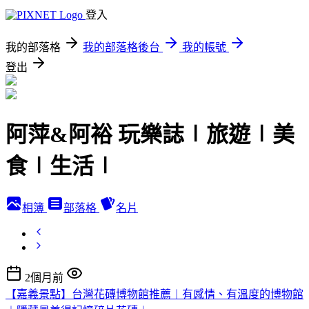
登入
我的部落格
我的部落格後台
我的帳號
登出
阿萍&阿裕 玩樂誌∣旅遊∣美
食∣生活∣
相簿
部落格
名片
2個月前
【嘉義景點】台灣花磚博物館推薦︱有感情、有溫度的博物館