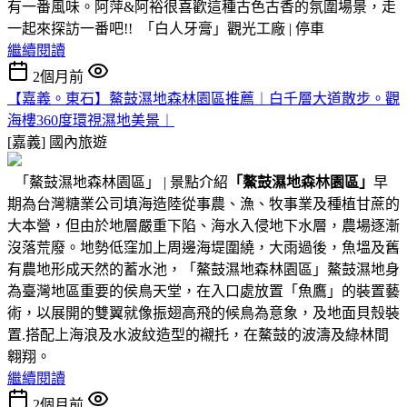
有一番風味。阿萍&阿裕很喜歡這種古色古香的氛圍場景，走
一起來探訪一番吧!! 「白人牙膏」觀光工廠 | 停車
繼續閱讀
2個月前
【嘉義。東石】鰲鼓濕地森林園區推薦︱白千層大道散步。觀
海樓360度環視濕地美景︱
[嘉義]
國內旅遊
「鰲鼓濕地森林園區」 | 景點介紹
「鰲鼓濕地森林園區」
早
期為台灣糖業公司填海造陸從事農、漁、牧事業及種植甘蔗的
大本營，但由於地層嚴重下陷、海水入侵地下水層，農場逐漸
沒落荒廢。地勢低窪加上周邊海堤圍繞，大雨過後，魚塭及舊
有農地形成天然的蓄水池，「鰲鼓濕地森林園區」鰲鼓濕地身
為臺灣地區重要的侯鳥天堂，在入口處放置「魚鷹」的裝置藝
術，以展開的雙翼就像振翅高飛的候鳥為意象，及地面貝殼裝
置.搭配上海浪及水波紋造型的襯托，在鰲鼓的波濤及綠林間
翱翔。
繼續閱讀
2個月前