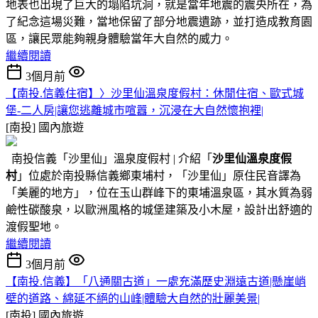
地表也出現了巨大的塌陷坑洞，就是當年地震的震央所在，為
了紀念這場災難，當地保留了部分地震遺跡，並打造成教育園
區，讓民眾能夠親身體驗當年大自然的威力。
繼續閱讀
3個月前
【南投.信義住宿】〉沙里仙溫泉度假村：休閒住宿、歐式城
堡-二人房|讓您逃離城市喧囂，沉浸在大自然懷抱裡|
[南投]
國內旅遊
南投信義「沙里仙」溫泉度假村 | 介紹「
沙里仙溫泉度假
村
」位處於南投縣信義鄉東埔村，「沙里仙」原住民音譯為
「美麗的地方」，位在玉山群峰下的東埔溫泉區，其水質為弱
鹼性碳酸泉，以歐洲風格的城堡建築及小木屋，設計出舒適的
渡假聖地。
繼續閱讀
3個月前
【南投.信義】「八通關古道」一處充滿歷史淵遠古道|懸崖峭
壁的道路、綿延不絕的山峰|體驗大自然的壯麗美景|
[南投]
國內旅遊