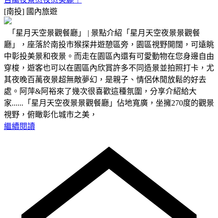
[南投]
國內旅遊
「星月天空景觀餐廳」 | 景點介紹「星月天空夜景景觀餐
廳」，座落於南投市猴探井遊憩區旁，園區視野開闊，可遠眺
中彰投美景和夜景。而走在園區內還有可愛動物在您身邊自由
穿梭，遊客也可以在園區內欣賞許多不同造景並拍照打卡，尤
其夜晚百萬夜景超無敵夢幻，是親子、情侶休閒放鬆的好去
處。阿萍&阿裕來了幾次很喜歡這種氛圍，分享介紹給大
家......「星月天空夜景景觀餐廳」佔地寬廣，坐擁270度的觀景
視野，俯瞰彰化城市之美，
繼續閱讀