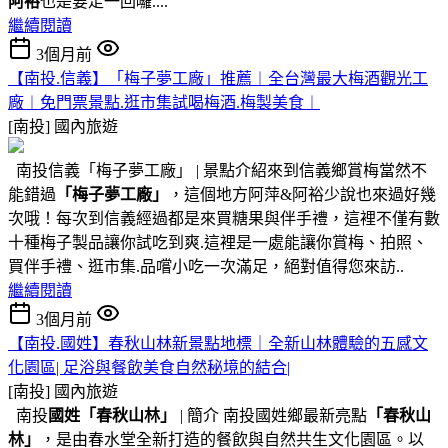
阿裕
也是要走一回囉....
繼續閱讀
3個月前
【南投.信義】「梅子夢工廠」推薦︱全台灣最大梅酒觀光工
廠︱免門票景點.逛市集試喝梅酒.梅製美食︱
[南投]
國內旅遊
南投信義「梅子夢工廠」 | 景點介紹來到信義鄉賞梅當然不
能錯過
「梅子夢工廠」
，這個地方阿萍&阿裕少說也來過好幾
次哦！每次到信義經過都是來買糖果與伴手禮，這裡不僅有數
十種梅子製品讓你試吃到爽.這裡是一處能讓你賞梅、拍照、
買伴手禮、逛市集.品嚐小吃一次滿足，絕對值得您來訪..
繼續閱讀
3個月前
【南投.國姓】春秋山林新景點地標｜全新山林體驗的五感文
化園區| 足浴與餐飲美食自然秘境的結合|
[南投]
國內旅遊
南投
國姓
「春秋山林」
| 簡介 南投國姓鄉最新亮點
「春秋山
林」
，是由春水堂全新打造的餐飲與自然共生文化園區。以