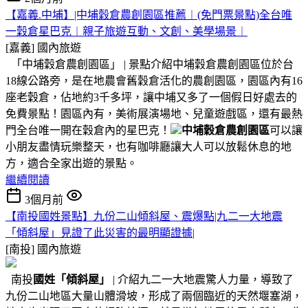
【嘉義.中埔】|中埔穀倉農創園區推薦︱(免門票景點)全台唯
一穀倉星巴克︱親子旅遊互動、文創、美學場景︱
[嘉義]
國內旅遊
「中埔穀倉農創園區」 | 景點介紹中埔穀倉農創園區位於台
18線公路旁，是在地農會舊穀倉活化的農創園區，園區內有16
座老穀倉，佔地約3千多坪，讓中埔又多了一個假日好處去的
免費景點！園區內有，美術展演場地、兒童遊戲區，還有最熱
門全台唯一開在穀倉內的星巴克！
中埔穀倉農創園區
可以讓
小朋友盡情玩樂整天，也有咖啡廳讓大人可以放鬆休息的地
方，適合全家出遊的景點。
繼續閱讀
3個月前
【南投國姓景點】九份二山傾斜屋、震爆點|九二一大地震
「傾斜屋」見證了此災害的最明顯證據|
[南投]
國內旅遊
南投
國姓
「傾斜屋」
| 介紹九二一大地震驚人力量，導致了
九份二山地區大量山體滑坡，形成了兩個臨近的天然堰塞湖，