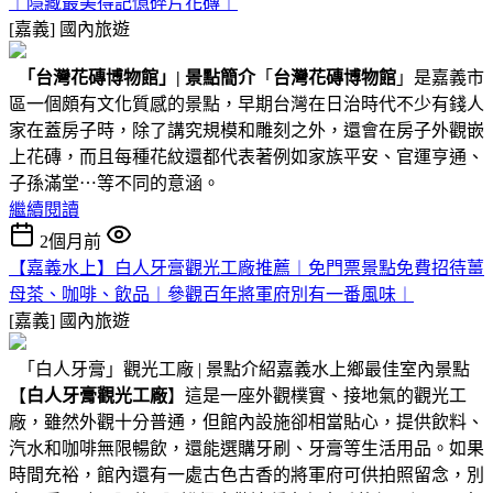
︱隱藏最美得記憶碎片花磚︱
[嘉義]
國內旅遊
「台灣花磚博物館」
|
景點簡介
「
台灣花磚博物館
」是嘉義市
區一個頗有文化質感的景點，早期台灣在日治時代不少有錢人
家在蓋房子時，除了講究規模和雕刻之外，還會在房子外觀嵌
上花磚，而且每種花紋還都代表著例如家族平安、官運亨通、
子孫滿堂⋯等不同的意涵。
繼續閱讀
2個月前
【嘉義水上】白人牙膏觀光工廠推薦︱免門票景點免費招待薑
母茶、咖啡、飲品︱參觀百年將軍府別有一番風味︱
[嘉義]
國內旅遊
「白人牙膏」觀光工廠 | 景點介紹嘉義水上鄉最佳室內景點
【
白人牙膏觀光工廠
】這是一座外觀樸實、接地氣的觀光工
廠，雖然外觀十分普通，但館內設施卻相當貼心，提供飲料、
汽水和咖啡無限暢飲，還能選購牙刷、牙膏等生活用品。如果
時間充裕，館內還有一處古色古香的將軍府可供拍照留念，別