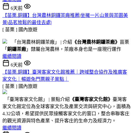
6天前
【苗栗.銅鑼】台灣農林銅鑼茶廠推薦|坐擁一片山景與茶園美
景|品茗放鬆的最佳去處|
[ 苗栗 ]
國內旅遊
「台灣農林銅鑼茶廠」 | 介紹
《台灣農林銅鑼茶廠》
苗栗
「
銅鑼茶廠
」隸屬台灣農林，茶廠本身也是一座現行運作
繼續閱讀
6天前
【苗栗.銅鑼】臺灣客家文化館推薦｜跨域整合協作及推廣客
家文化｜暢遊免門票親子景點｜
[ 苗栗 ]
國內旅遊
「臺灣客家文化館」 | 景點介紹
《臺灣客家文化館》
臺灣客
家文化館定位為全球客家文化及產業交流與研究中心，面積為
4.32公頃，希望提供民眾接觸客家文化的窗口，整合串聯客庄
的觀光資源與特色產業、提升客庄的生命力及經濟力。
繼續閱讀