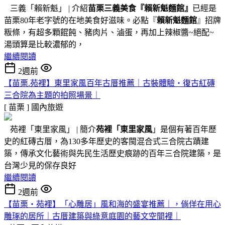
三義「賴新魁」 | 介紹
苗栗三義美食『
賴新魁麵館
』
已經是
苗栗80年老字號的在地美食好滋味。必點『
賴新魁麵館
』招牌
粄條，有超多顆餛飩、豬肉片、滷蛋，再加上辣椒醬~絕配~
湯頭算是比較濃郁的，
繼續閱讀
2週前
【苗栗.苑裡】東里家風百年古厝推薦｜古裝體驗・復古紅磚
三合院為主題的拍照場景｜
[ 苗栗 ]
國內旅遊
苑裡「東里家風」 | 簡介
苑裡「東里家風
」是個有著百年歷
史的紅磚古厝，為130多年歷史的客閩混合式三合院古蹟建
築，傳承文化藝術與先民生活歷史痕跡的百年三合院建築，是
台灣少見的保存良好
繼續閱讀
2週前
【苗栗・苑裡】「心雕居」風和海的盛宴推薦｜，倘佯在用心
雕琢的居所｜古厝建築與綠意庭園的藝文空間裡｜