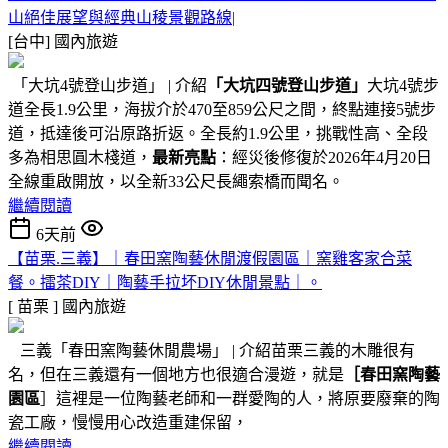
山絕佳展望與經典山稜景觀路線|
[台中]
國內旅遊
「大坑4號登山步道」 | 介紹
「大坑四號登山步道」
大坑4號步
道全長1.9公里，海拔介於470至859公尺之間，終點連接5號步
道，抵達後可沿原路折返。全長約1.9公里，挑戰性高、全段
多為相思圓木棧道，
最新亮點
：經災後修復於2026年4月20日
全線重啟開放，以全新33公尺長繩索橋而聞名。
繼續閱讀
6天前
【苗栗.三義】｜春田窯陶藝休閒渡假園區｜窯雞客家合菜
餐。擂茶DIY｜陶藝手拉坏DIY休閒景點｜。
[ 苗栗 ]
國內旅遊
三義「春田窯陶藝休閒農場」 | 介紹苗栗三義的木雕很有
名，但在三義還有一個地方也很適合漫遊，就是
［春田窯陶藝
園區
］這裡是一位陶藝老師和一群愛陶的人，將原要廢棄的陶
瓷工廠，慢慢用心改造重建保留，
繼續閱讀