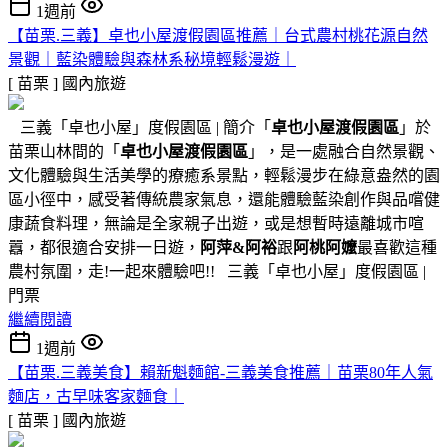
1週前
【苗栗.三義】卓也小屋渡假園區推薦｜台式農村桃花源自然
景觀｜藍染體驗與森林系秘境輕鬆漫遊｜
[ 苗栗 ]
國內旅遊
三義「卓也小屋」度假園區 | 簡介「
卓也小屋渡假園區
」於
苗栗山林間的「
卓也小屋渡假園區
」，是一處融合自然景觀、
文化體驗與生活美學的療癒系景點，輕鬆漫步在綠意盎然的園
區小徑中，感受著傳統農家氣息，還能體驗藍染創作與品嚐健
康蔬食料理，無論是全家親子出遊，或是想暫時遠離城市喧
囂，都很適合安排一日遊，
阿萍&阿裕
跟
阿桃阿嬤
最喜歡這種
農村氛圍，走!一起來體驗吧!! 三義「卓也小屋」度假園區 |
門票
繼續閱讀
1週前
【苗栗.三義美食】賴新魁麵館-三義美食推薦｜苗栗80年人氣
麵店，古早味客家麵食｜
[ 苗栗 ]
國內旅遊