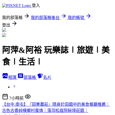
登入
我的部落格
我的部落格後台
我的帳號
登出
阿萍&阿裕 玩樂誌∣旅遊∣美
食∣生活∣
相簿
部落格
名片
7小時前
【台中.南屯】『田寮農莊』隱身於田園中的美食餐廳推薦｜
古色古香純樸鄉村風情｜落羽松庭院秘境莊園｜