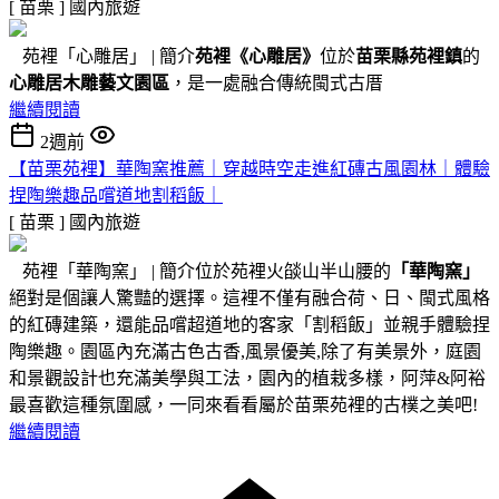
[ 苗栗 ]
國內旅遊
苑裡「心雕居」 | 簡介
苑裡
《心雕居》
位於
苗栗縣苑裡鎮
的
心雕居木雕藝文園區
，是一處融合傳統閩式古厝
繼續閱讀
2週前
【苗栗苑裡】華陶窯推薦｜穿越時空走進紅磚古風園林｜體驗
捏陶樂趣品嚐道地割稻飯｜
[ 苗栗 ]
國內旅遊
苑裡「華陶窯」 | 簡介位於苑裡火燄山半山腰的
「華陶窯」
絕對是個讓人驚豔的選擇。這裡不僅有融合荷、日、閩式風格
的紅磚建築，還能品嚐超道地的客家「割稻飯」並親手體驗捏
陶樂趣。園區內充滿古色古香,風景優美,除了有美景外，庭園
和景觀設計也充滿美學與工法，園內的植栽多樣，阿萍&阿裕
最喜歡這種氛圍感，一同來看看屬於苗栗苑裡的古樸之美吧!
繼續閱讀