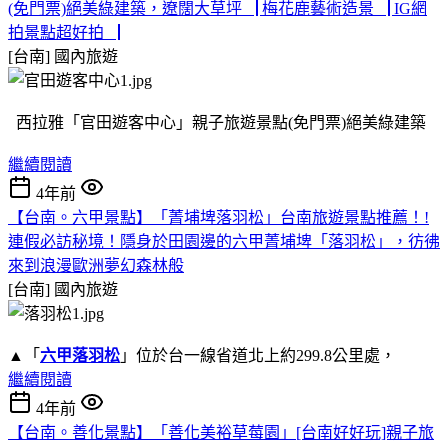
(免門票)絕美綠建築，遼闊大草坪▕ 梅花鹿藝術造景▕ IG網
拍景點超好拍▕
[台南]
國內旅遊
西拉雅「官田遊客中心」親子旅遊景點(免門票)絕美綠建築
繼續閱讀
4年前
【台南。六甲景點】「菁埔埤落羽松」台南旅遊景點推薦！!
連假必訪秘境！隱身於田園邊的六甲菁埔埤「落羽松」，彷彿
來到浪漫歐洲夢幻森林般
[台南]
國內旅遊
▲「
六甲落羽松
」位於台一線省道北上約299.8公里處，
繼續閱讀
4年前
【台南。善化景點】「善化美裕草莓園」[台南好好玩]親子旅