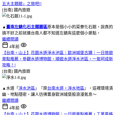
五大主題館」之旅吧!!
[台南]
國內旅遊
▲
臺南左鎮化石主題園區
原本是個小小的菜寮化石館，說真的
搞不好之前就連台南人都不知道左鎮有這麼個小景點，
繼續閱讀
4年前
【台南。山上】花園水道淨水池區｜歐洲城堡古蹟｜一日旅遊
景點推薦，參觀水道博物館，順遊水道淨水池區，一氣呵成新
攻略！!
[台南]
國內旅遊
▲水道「
淨水池區
」『原
台南水道。淨水地區
』，這裡環境清
幽、地點隱密，讓人彷彿置身歐洲城堡般浪漫氣息～
繼續閱讀
4年前
【台南。山上】花園水道博物館｜一日遊景點推薦，工業風格