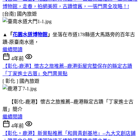
博物館，走春，拍網美照，古蹟懷舊，一張門票全攻略！!
[台南]
國內旅遊
▲
「
花園水道博物館
」
坐落在市道178縣道大馬路旁的百年古
蹟-原臺南水道，
繼續閱讀
4年前
【彰化-鹿港】懷古之旅推薦--鹿港街屋完整保存的縣定古蹟
「丁家進士古厝」免門票景點
[ 彰化 ]
國內旅遊
【彰化-鹿港】懷古之旅推薦--鹿港縣定古蹟「丁家進士古
厝」簡介
繼續閱讀
4年前
【彰化。鹿港】新景點推薦「和興青創基地」--九大文創店鋪