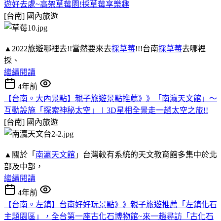
遊好去處~高架草莓園!採草莓享樂趣
[台南]
國內旅遊
▲2022旅遊哪裡去!!當然要來去
採草莓
!!!台南
採草莓
去哪裡
採、
繼續閱讀
4年前
【台南。大內景點】親子旅遊景點推薦》》「南瀛天文館」～
互動設施「探索神秘太空」∣3D星相全景走一趟太空之旅!!
[台南]
國內旅遊
▲關於「
南瀛天文館
」台灣較有系統的天文教育館多集中於北
部及中部，
繼續閱讀
4年前
【台南。左鎮】台南好好玩景點》》親子旅遊推薦「左鎮化石
主題園區」，全台第一座古化石博物館~來一趟尋訪「古化石