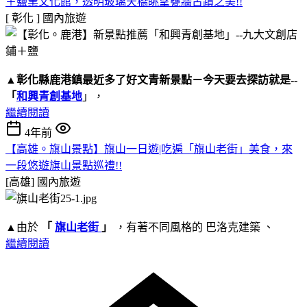
＋鹽業文化館，透明玻璃天橋眺望甕牆古蹟之美!!
[ 彰化 ]
國內旅遊
▲
彰化縣鹿港鎮
最近多了好文青新景點－今天要去探訪就是--
「
和興青創基地
」，
繼續閱讀
4年前
【高雄。旗山景點】旗山一日遊|吃遍「旗山老街」美食，來
一段悠遊旗山景點巡禮!!
[高雄]
國內旅遊
▲由於
「
旗山老街
」
，有著不同風格的 巴洛克建築 、
繼續閱讀