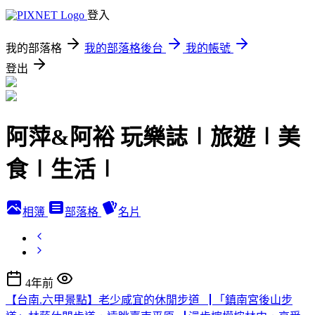
登入
我的部落格
我的部落格後台
我的帳號
登出
阿萍&阿裕 玩樂誌∣旅遊∣美
食∣生活∣
相簿
部落格
名片
4年前
【台南.六甲景點】老少咸宜的休閒步道▕ 「鎮南宮後山步