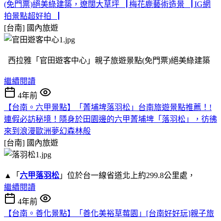
(免門票)絕美綠建築，遼闊大草坪▕ 梅花鹿藝術造景▕ IG網
拍景點超好拍▕
[台南]
國內旅遊
西拉雅「官田遊客中心」親子旅遊景點(免門票)絕美綠建築
繼續閱讀
4年前
【台南。六甲景點】「菁埔埤落羽松」台南旅遊景點推薦！!
連假必訪秘境！隱身於田園邊的六甲菁埔埤「落羽松」，彷彿
來到浪漫歐洲夢幻森林般
[台南]
國內旅遊
▲「
六甲落羽松
」位於台一線省道北上約299.8公里處，
繼續閱讀
4年前
【台南。善化景點】「善化美裕草莓園」[台南好好玩]親子旅