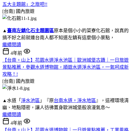
五大主題館」之旅吧!!
[台南]
國內旅遊
▲
臺南左鎮化石主題園區
原本是個小小的菜寮化石館，說真的
搞不好之前就連台南人都不知道左鎮有這麼個小景點，
繼續閱讀
4年前
【台南。山上】花園水道淨水池區｜歐洲城堡古蹟｜一日旅遊
景點推薦，參觀水道博物館，順遊水道淨水池區，一氣呵成新
攻略！!
[台南]
國內旅遊
▲水道「
淨水池區
」『原
台南水道。淨水地區
』，這裡環境清
幽、地點隱密，讓人彷彿置身歐洲城堡般浪漫氣息～
繼續閱讀
4年前
【台南。山上】花園水道博物館｜一日遊景點推薦，工業風格