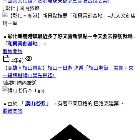
＋鹽業文化館，透明玻璃天橋眺望甕牆古蹟之美!!
[ 彰化 ]
國內旅遊
▲
彰化縣鹿港鎮
最近多了好文青新景點－今天要去探訪就是--
「
和興青創基地
」，
繼續閱讀
4年前
【高雄。旗山景點】旗山一日遊|吃遍「旗山老街」美食，來
一段悠遊旗山景點巡禮!!
[高雄]
國內旅遊
▲由於
「
旗山老街
」
，有著不同風格的 巴洛克建築 、
繼續閱讀