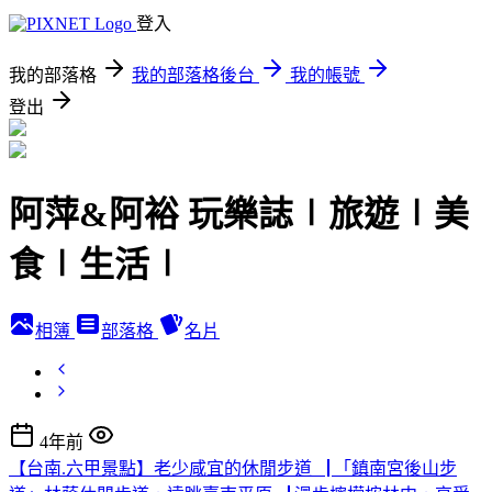
登入
我的部落格
我的部落格後台
我的帳號
登出
阿萍&阿裕 玩樂誌∣旅遊∣美
食∣生活∣
相簿
部落格
名片
4年前
【台南.六甲景點】老少咸宜的休閒步道▕ 「鎮南宮後山步