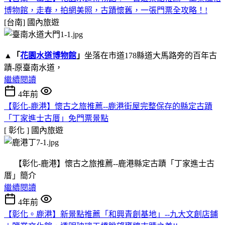
博物館，走春，拍網美照，古蹟懷舊，一張門票全攻略！!
[台南]
國內旅遊
▲
「
花園水道博物館
」
坐落在市道178縣道大馬路旁的百年古
蹟-原臺南水道，
繼續閱讀
4年前
【彰化-鹿港】懷古之旅推薦--鹿港街屋完整保存的縣定古蹟
「丁家進士古厝」免門票景點
[ 彰化 ]
國內旅遊
【彰化-鹿港】懷古之旅推薦--鹿港縣定古蹟「丁家進士古
厝」簡介
繼續閱讀
4年前
【彰化。鹿港】新景點推薦「和興青創基地」--九大文創店鋪