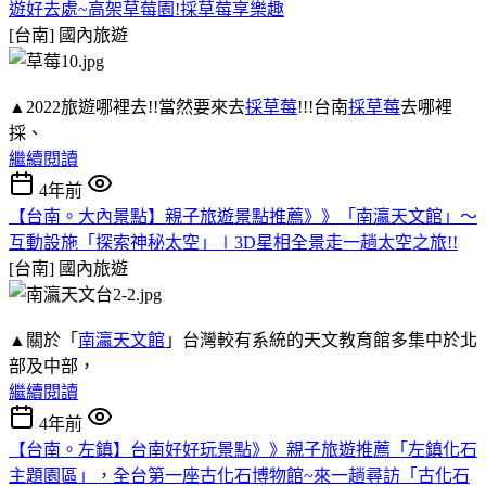
遊好去處~高架草莓園!採草莓享樂趣
[台南]
國內旅遊
▲2022旅遊哪裡去!!當然要來去
採草莓
!!!台南
採草莓
去哪裡
採、
繼續閱讀
4年前
【台南。大內景點】親子旅遊景點推薦》》「南瀛天文館」～
互動設施「探索神秘太空」∣3D星相全景走一趟太空之旅!!
[台南]
國內旅遊
▲關於「
南瀛天文館
」台灣較有系統的天文教育館多集中於北
部及中部，
繼續閱讀
4年前
【台南。左鎮】台南好好玩景點》》親子旅遊推薦「左鎮化石
主題園區」，全台第一座古化石博物館~來一趟尋訪「古化石