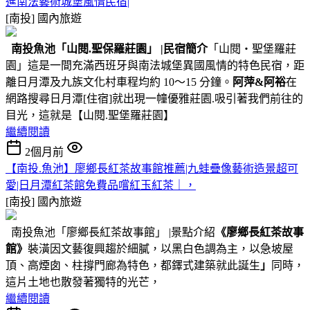
進南法藝術城堡風情民宿|
[南投]
國內旅遊
南投魚池
「山閱.聖保羅莊園」
|民宿簡介
「山閱‧聖堡羅莊
園」這是一間充滿西班牙與南法城堡異國風情的特色民宿，距
離日月潭及九族文化村車程均約 10～15 分鐘。
阿萍&阿裕
在
網路搜尋日月潭[住宿]就出現一幢優雅莊園.吸引著我們前往的
目光，這就是【山閱.聖堡羅莊園】
繼續閱讀
2個月前
【南投.魚池】廖鄉長紅茶故事館推薦|九蛙疊像藝術造景超可
愛|日月潭紅茶館免費品嚐紅玉紅茶｜，
[南投]
國內旅遊
南投魚池「廖鄉長紅茶故事館」 |景點介紹
《廖鄉長紅茶故事
館》
裝潢因文藝復興趨於細膩，以黑白色調為主，以急坡屋
頂、高煙囱、柱撐門廊為特色，都鐸式建築就此誕生
」
同時，
這片土地也散發著獨特的光芒，
繼續閱讀