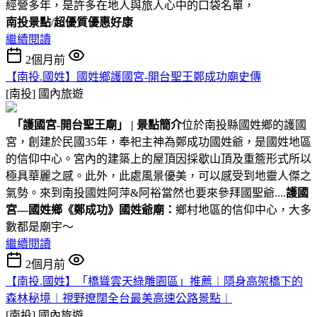
經營多年，是許多在地人與旅人心中的口袋名單，
南投景點
/
超優質優惠好康
繼續閱讀
2個月前
【南投.國姓】國姓鄉護國宮-開台聖王鄭成功廟史傳
[南投]
國內旅遊
「護國宮-開台聖王廟」
|
景點簡介
位於南投縣國姓鄉的護國
宮，創建於民國35年，奉祀主神為鄭成功國姓爺，是國姓地區
的信仰中心。宮內的建築上的屋頂因採歇山頂及重簷形式所以
極具華麗之感。此外，此處風景優美，可以感受到地靈人傑之
氣勢。來到南投國姓阿萍&阿裕當然也要來參拜國聖爺....
護國
宮—國姓鄉《鄭成功》國姓爺廟：
鄉村地區的信仰中心，大多
數都是廟宇～
繼續閱讀
2個月前
【南投.國姓】「橋聳雲天綠雕園區」推薦︱隱身高架橋下的
森林秘境︱視野遼闊全台最美高速公路景點︱
[南投]
國內旅遊