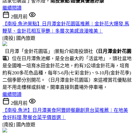
店家也裝設了警示燈，
南投景點
/
超優質優惠好康
繼續閱讀
2個月前
【南投.魚池景點】日月潭金針花園區推薦︱金針花大爆發.馬
鞭草、金針花相互爭艷︱多層次美感浪漫唯美︱
[南投]
國內旅遊
日月潭「金針花園區」 |景點介紹南投頭社
（日月潭金針花園
區）
位在日月潭魚池鄉，是全台最大的「活盆地」，頭社盆地
是全國唯一培育水田金針花之地，約有3公頃金針花海，培育
約有200多花色品種，每年5-6月(七彩金針)、9-10月(金針花季)
二個季節分別開花。（日月潭金針花園區）來這裡賞花優點就
是不用走樓梯或斜坡，開車直接到農場外停車場，
繼續閱讀
2個月前
【南投.魚池】日月潭美食阿豐師餐廳創意台菜推薦︱在地美
食好料理,聚餐合菜平價首選︱
[南投]
國內旅遊