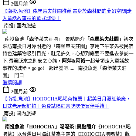
2個月前
【南投.魚池】森堡萊夫莊園推薦|置身於森林間的夢幻空間|走
入童話故事裡的歐式城堡｜
[南投]
國內旅遊
南投魚池「森堡萊夫莊園」 |景點簡介
「森堡萊夫莊園」
初次
來訪南投日月潭附近的「森堡萊夫莊園」享用下午茶先被民宿
特色建築物吸引目光，駐足許久，心想到底要不要進去參訪一
下.憑著既來之則安之心態，
阿萍&阿裕
一起帶領走入童話故
事裡的城堡。go.go!一起出發吧...... 南投魚池「森堡萊夫莊
園」 |門口
繼續閱讀
2個月前
【南投.魚池】HOHOCHA喝喝茶推薦︱超美日月潭紅茶廠，
日式老屋超好拍︱免費試喝紅茶吃吃蛋買伴手禮︱
[南投]
國內旅遊
南投魚池
「HOHOCHA」喝喝茶
|景點簡介
《HOHOCHA喝
喝茶》以台灣日月潭紅茶為主題的《HOHOCHA喝喝茶》觀