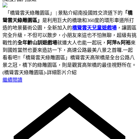
「橋聳雲天綠雕園區」 | 景點介紹南投國姓交流道下的
「橋
聳雲天綠雕園區」
是利用巨大的橋墩和360度的環形車道所打
造的地景藝術公園，全新加入的
橋聳雲天兒童遊戲場
，讓園區
完全升級，不但可以散步，小朋友來這也不怕無聊，超級有挑
戰性的
全年齡山訓遊戲場
就連大人也能一起玩，
阿萍&阿裕
來
到國姓當然也要來造訪一下，高速公路最美八景之首囉.一起
看看吧!!「橋聳雲天綠雕園區」橋聳雲天高架橋是全台公路八
景之冠，橋下的綠雕園區，則是觀賞高架橋的最佳視野所在。
(橋聳雲天綠雕園區)-詳細影片介紹
繼續閱讀