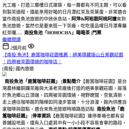
光工廠，打造三層樓日式建築，每一層都有不同主題，可以看
到製茶過程，還能享用好喝的日月潭紅茶及茶葉蛋，非常適合
當作南投魚池旅遊的中途休息站，
阿萍&阿裕跟阿桃阿嬤
來到
魚池旅遊，當然也是要來逛一下茶廠，吃吃蛋品嚐日月潭專屬
紅茶囉.....
南投魚池
「HOHOCHA」喝喝茶
|門票
繼續閱讀
2個月前
【南投.魚池】鹿篙咖啡莊園推薦︱絕美隱藏版山丘景觀莊園
︱四周被茶園環繞的咖啡店︱
[南投]
國內旅遊
南投魚池
「鹿篙咖啡莊園」
|景點簡介
【鹿篙咖啡莊園】是台
灣農林繼銅鑼茶廠與大溪老茶廠後打造的絕美景觀莊園，座落
於魚池鄉山丘頂端，四周被茶園環繞，視野遼闊、空氣清新，
走上通往咖啡館的階梯如同漫步雲端，十分浪漫，館內供應自
家咖啡與甜點，適合來魚池旅遊時順路造訪點
南投魚池
「鹿
篙咖啡莊園」
|停車資訊
【鹿篙咖啡莊園】連停車場也都有妥
善鋪設地面，還有入口處其中有一小小段不容易會車的路段，