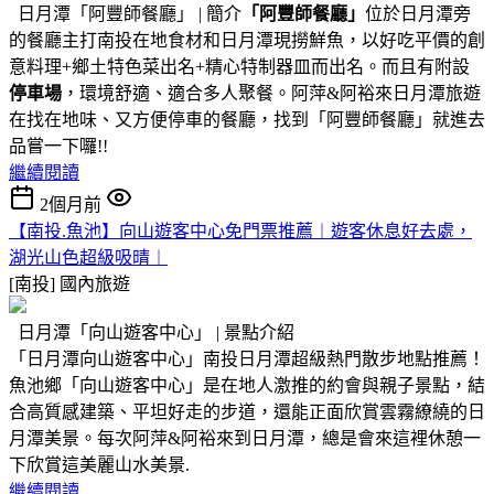
日月潭「阿豐師餐廳」 | 簡介
「阿豐師餐廳」
位於日月潭旁
的餐廳主打南投在地食材和日月潭現撈鮮魚，以好吃平價的創
意料理+鄉土特色菜出名+精心特制器皿而出名。而且有附設
停車場
，環境舒適、適合多人聚餐。阿萍&阿裕來日月潭旅遊
在找在地味、又方便停車的餐廳，找到「阿豐師餐廳」就進去
品嘗一下囉!!
繼續閱讀
2個月前
【南投.魚池】向山遊客中心免門票推薦︱遊客休息好去處，
湖光山色超級吸晴︱
[南投]
國內旅遊
日月潭「向山遊客中心」 | 景點介紹
「日月潭向山遊客中心」南投日月潭超級熱門散步地點推薦！
魚池鄉「向山遊客中心」是在地人激推的約會與親子景點，結
合高質感建築、平坦好走的步道，還能正面欣賞雲霧繚繞的日
月潭美景。每次阿萍&阿裕來到日月潭，總是會來這裡休憩一
下欣賞這美麗山水美景.
繼續閱讀