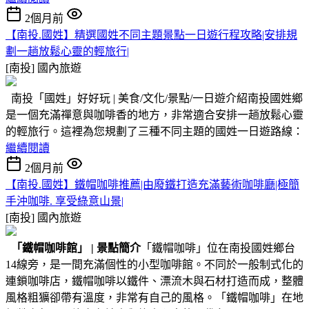
2個月前
【南投.國姓】精選國姓不同主題景點一日遊行程攻略|安排規
劃一趟放鬆心靈的輕旅行|
[南投]
國內旅遊
南投「國姓」好好玩 | 美食/文化/景點/一日遊介紹南投國姓鄉
是一個充滿禪意與咖啡香的地方，非常適合安排一趟放鬆心靈
的輕旅行。這裡為您規劃了三種不同主題的國姓一日遊路線：
繼續閱讀
2個月前
【南投.國姓】鐵帽咖啡推薦|由廢鐵打造充滿藝術咖啡廳|極簡
手沖咖啡. 享受綠意山景|
[南投]
國內旅遊
「鐵帽咖啡館」
|
景點簡介
「鐵帽咖啡」位在南投國姓鄉台
14線旁，是一間充滿個性的小型咖啡館。不同於一般制式化的
連鎖咖啡店，鐵帽咖啡以鐵件、漂流木與石材打造而成，整體
風格粗獷卻帶有溫度，非常有自己的風格。「鐵帽咖啡」在地