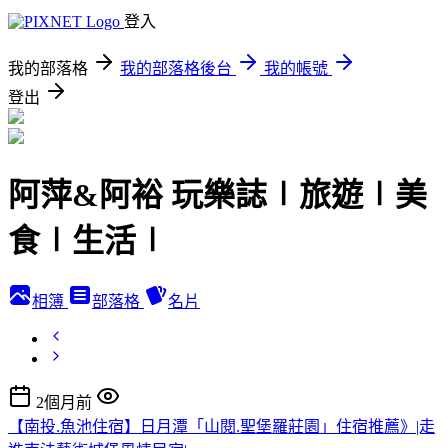
登入
我的部落格
我的部落格後台
我的帳號
登出
阿萍&阿裕 玩樂誌∣旅遊∣美
食∣生活∣
相簿
部落格
名片
2個月前
【南投.魚池住宿】日月潭「山閱.聖堡羅莊園」住宿推薦》|走