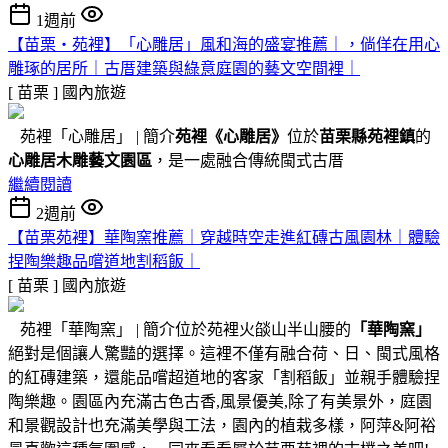
1週前
【苗栗・苑裡】「心雕居」風和海的盛宴推薦｜，倘佯在用心
雕琢的居所｜古厝建築與綠意庭園的藝文空間裡｜
[ 苗栗 ]
國內旅遊
苑裡「心雕居」 | 簡介
苑裡
《心雕居》
位於
苗栗縣苑裡鎮
的
心雕居木雕藝文園區
，是一處融合傳統閩式古厝
繼續閱讀
2週前
【苗栗苑裡】華陶窯推薦｜穿越時空走進紅磚古風園林｜體驗
捏陶樂趣品嚐道地割稻飯｜
[ 苗栗 ]
國內旅遊
苑裡「華陶窯」 | 簡介位於苑裡火燄山半山腰的
「華陶窯」
絕對是個讓人驚豔的選擇。這裡不僅有融合荷、日、閩式風格
的紅磚建築，還能品嚐超道地的客家「割稻飯」並親手體驗捏
陶樂趣。園區內充滿古色古香,風景優美,除了有美景外，庭園
和景觀設計也充滿美學與工法，園內的植栽多樣，阿萍&阿裕