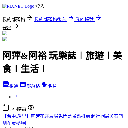
登入
我的部落格
我的部落格後台
我的帳號
登出
阿萍&阿裕 玩樂誌∣旅遊∣美
食∣生活∣
相簿
部落格
名片
5小時前
【台中.后里】萌芳花卉農場免門票景點推薦|超壯觀最美石斛
蘭花瀑秘境|