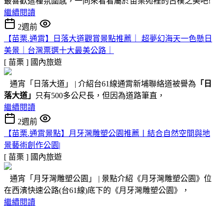
最喜歡這種氛圍感，一同來看看屬於苗栗苑裡的古樸之美吧!
繼續閱讀
2週前
【苗栗.通霄】日落大道觀賞景點推薦｜ 超夢幻海天一色懸日
美景｜台灣票選十大最美公路｜
[ 苗栗 ]
國內旅遊
通宵「日落大道」 | 介紹台61線通霄新埔聯絡道被譽為
「日
落大道」
只有500多公尺長，但因為道路筆直，
繼續閱讀
2週前
【苗栗.通霄景點】月牙灣雕塑公園推薦〡結合自然空間與地
景藝術創作公園|
[ 苗栗 ]
國內旅遊
通宵「月牙灣雕塑公園」 | 景點介紹《月牙灣雕塑公園》位
在西濱快速公路(台61線)底下的《月牙灣雕塑公園》，
繼續閱讀