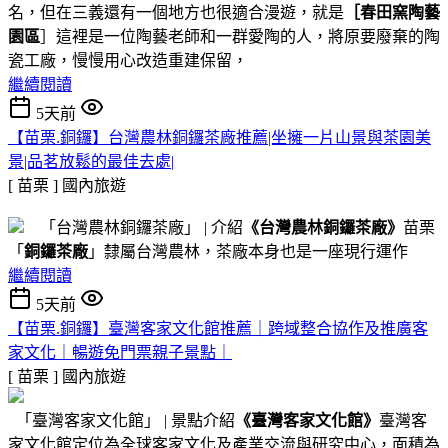
名，但在三義還有一個地方也很適合漫遊，就是
［春田窯陶藝
園區
］這裡是一位陶藝老師和一群愛陶的人，將原要廢棄的陶
瓷工廠，慢慢用心改造重建保留，
繼續閱讀
5天前
【苗栗.銅鑼】台灣農林銅鑼茶廠推薦|坐擁一片山景與茶園美
景|品茗放鬆的最佳去處|
[ 苗栗 ]
國內旅遊
「台灣農林銅鑼茶廠」 | 介紹
《台灣農林銅鑼茶廠》
苗栗
「
銅鑼茶廠
」隸屬台灣農林，茶廠本身也是一座現行運作
繼續閱讀
5天前
【苗栗.銅鑼】臺灣客家文化館推薦｜跨域整合協作及推廣客
家文化｜暢遊免門票親子景點｜
[ 苗栗 ]
國內旅遊
「臺灣客家文化館」 | 景點介紹
《臺灣客家文化館》
臺灣客
家文化館定位為全球客家文化及產業交流與研究中心，面積為