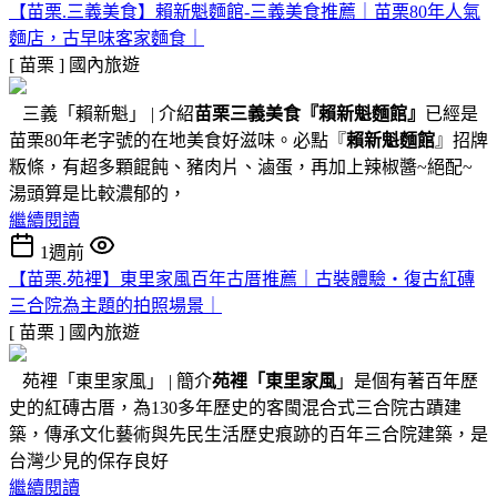
【苗栗.三義美食】賴新魁麵館-三義美食推薦｜苗栗80年人氣
麵店，古早味客家麵食｜
[ 苗栗 ]
國內旅遊
三義「賴新魁」 | 介紹
苗栗三義美食『
賴新魁麵館
』
已經是
苗栗80年老字號的在地美食好滋味。必點『
賴新魁麵館
』招牌
粄條，有超多顆餛飩、豬肉片、滷蛋，再加上辣椒醬~絕配~
湯頭算是比較濃郁的，
繼續閱讀
1週前
【苗栗.苑裡】東里家風百年古厝推薦｜古裝體驗・復古紅磚
三合院為主題的拍照場景｜
[ 苗栗 ]
國內旅遊
苑裡「東里家風」 | 簡介
苑裡「東里家風
」是個有著百年歷
史的紅磚古厝，為130多年歷史的客閩混合式三合院古蹟建
築，傳承文化藝術與先民生活歷史痕跡的百年三合院建築，是
台灣少見的保存良好
繼續閱讀