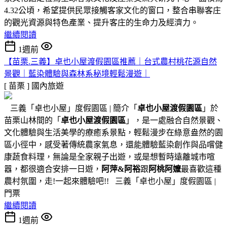
4.32公頃，希望提供民眾接觸客家文化的窗口，整合串聯客庄
的觀光資源與特色產業、提升客庄的生命力及經濟力。
繼續閱讀
1週前
【苗栗.三義】卓也小屋渡假園區推薦｜台式農村桃花源自然
景觀｜藍染體驗與森林系秘境輕鬆漫遊｜
[ 苗栗 ]
國內旅遊
三義「卓也小屋」度假園區 | 簡介「
卓也小屋渡假園區
」於
苗栗山林間的「
卓也小屋渡假園區
」，是一處融合自然景觀、
文化體驗與生活美學的療癒系景點，輕鬆漫步在綠意盎然的園
區小徑中，感受著傳統農家氣息，還能體驗藍染創作與品嚐健
康蔬食料理，無論是全家親子出遊，或是想暫時遠離城市喧
囂，都很適合安排一日遊，
阿萍&阿裕
跟
阿桃阿嬤
最喜歡這種
農村氛圍，走!一起來體驗吧!! 三義「卓也小屋」度假園區 |
門票
繼續閱讀
1週前