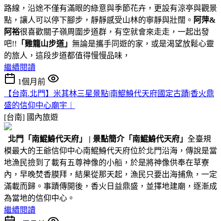
路線，沿途不僅有滿眼的綠意與季節花卉，更設有涼亭與觀景
點，讓人可以停下腳步，靜靜感受山林的寧靜與壯闊。
阿萍&
阿裕
很喜歡關子嶺周圍步道群，有空就會來走走，一起出發
吧!!
「雞籠山步道」
無論是攜手同遊的家，或是渴望放鬆心靈
的旅人，這段步道都值得慢慢品味，
繼續閱讀
1個月前
【台南.北門】米其林三星景點|南鯤鯓代天府國定古蹟|香火鼎
盛的信仰中心廟宇︱
[台南]
國內旅遊
北門
「南鯤鯓代天府」
|
景點簡介
「南鯤鯓代天府」
全臺規
模最大的王爺信仰中心南鯤鯓代天府位於北門沿海，傳說是當
地漁民撿到了載有五尊神像的小船，於是將神像供奉在草寮
內，早晚焚香膜拜，結果從那天起，漁民只要出海捕魚，一定
滿載而歸。事蹟傳開後，香火日益鼎盛，並擇地建廟，逐漸成
為當地的信仰中心。
繼續閱讀