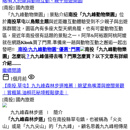
略|有大恐龍與動物互動、親子旅遊樂園|
[南投]
國內旅遊
「九九峰動物樂園」| 景點介紹
南投「九九峰動物樂園」
位
於
南投草屯
以
鳥類主題
與近距離互動體驗受到不少親子與出遊
族群關注，園區內有多座大型天網鳥籠，也有可愛動物互動
區，是近年南投很有話題的景點之一。阿萍&阿裕跟阿桃阿嬤
就在網路
Klook
買了門票.準備來一趟與動物互動之邂逅一起出
發吧!!
南投/
九九峰動物園"優惠"門票
南投「九九峰動物樂
園」怎麼玩
？
九九峰值得去嗎？門票怎麼買？
以下文章有詳細
介紹........
繼續閱讀
1個月前
【南投.草屯】九九峰森林步道推薦︱眺望鳥嘴潭與遼闊景觀
︱賞楓葉.油桐花秘境輕鬆健走︱
[南投]
國內旅遊
九九峰森林步道 ∣ 簡介
「九九峰森林步道」
位在南投縣草屯鎮，也被稱為「火炎
山」或是「九九尖山」的「九九峰」，顧名思義九九峰相傳是