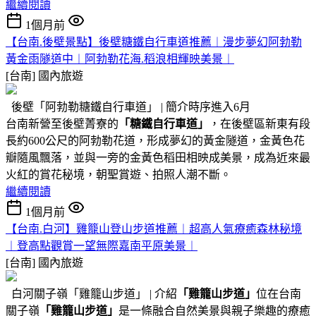
繼續閱讀
1個月前
【台南.後壁景點】後壁糖鐵自行車道推薦︱漫步夢幻阿勃勒
黃金雨隧道中︱阿勃勒花海.稻浪相輝映美景︱
[台南]
國內旅遊
後壁「阿勃勒糖鐵自行車道」 | 簡介時序進入6月
台南新營至後壁菁寮的
「糖鐵自行車道」
，在後壁區新東有段
長約600公尺的阿勃勒花道，形成夢幻的黃金隧道，金黃色花
瓣隨風飄落，並與一旁的金黃色稻田相映成美景，成為近來最
火紅的賞花秘境，朝聖賞遊、拍照人潮不斷。
繼續閱讀
1個月前
【台南.白河】雞籠山登山步道推薦︱超高人氣療癒森林秘境
︱登高點觀賞一望無際嘉南平原美景︱
[台南]
國內旅遊
白河關子嶺「雞籠山步道」 | 介紹
「雞籠山步道」
位在台南
關子嶺
「雞籠山步道」
是一條融合自然美景與親子樂趣的療癒