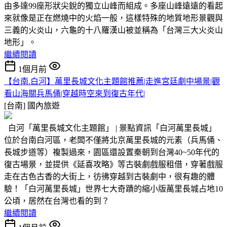
由多達99座形狀尖銳的獨立山峰而組成。多座山峰遠遠的看起
來就像是正在燃燒中的火焰一般，這樣特殊的地質地形景觀與
三義的火炎山，六龜的十八羅漢山被並稱為「台灣三大火炎山
地形」。
繼續閱讀
1個月前
【台南.白河】萬里長城文化主題館推薦|走進宮廷劇中場景|觀
看山海關兵馬俑|穿越時空來到復古年代|
[台南]
國內旅遊
白河「萬里長城文化主題館」 | 景點資訊「白河萬里長城」
位於台南白河區，老闆不僅將北京萬里長城的元素（兵馬俑、
長城步道等）複製過來，園區還設置秦朝到台灣40~50年代的
復古場景，並提供《延喜攻略》等古裝劇戲服租借，穿著戲服
走在古色古香的大街上，彷彿穿越到古裝劇中，很有趣的體
驗！「白河萬里長城」世界七大奇蹟的縮小版萬里長城占地10
公頃，居然在台灣也看的到？
繼續閱讀