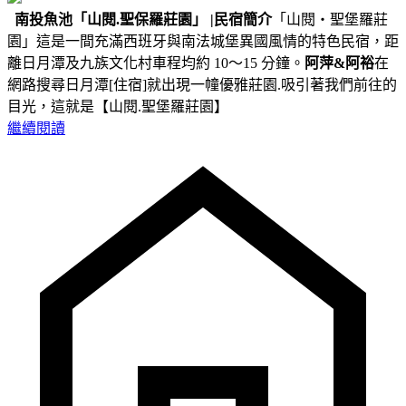
南投魚池
「山閱.聖保羅莊園」
|民宿簡介
「山閱‧聖堡羅莊
園」這是一間充滿西班牙與南法城堡異國風情的特色民宿，距
離日月潭及九族文化村車程均約 10～15 分鐘。
阿萍&阿裕
在
網路搜尋日月潭[住宿]就出現一幢優雅莊園.吸引著我們前往的
目光，這就是【山閱.聖堡羅莊園】
繼續閱讀