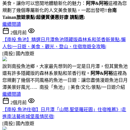
美食，讓你可以悠閒地體驗新化的魅力：
阿萍&阿裕
這裡為您
規劃了幾個專屬新化的人文美食景點，一起出發吧!!
台南
Tainan旅遊景點/超優質優惠好康 請點選:
繼續閱讀
2個月前
【南投.魚池】精選日月潭魚池隱藏版森林系和茶香新景點-懶
人包|一日遊、美食、觀光、登山、住宿旅遊全攻略|
[南投]
國內旅遊
說到南投魚池鄉，大家最先想到的一定是日月潭，但其實魚池
還有許多隱藏版的森林系景點和茶香行程。
阿萍&阿裕
這裡為
您規劃了幾個不同風格的魚池一日遊：讓您盡情漫遊魚池日月
潭美景好風光….. 南投「魚池」 | 美食/文化/景點/一日遊介紹
繼續閱讀
2個月前
【南投.魚池住宿】日月潭「山閱.聖堡羅莊園」住宿推薦》|走
進南法藝術城堡風情民宿|
[南投]
國內旅遊