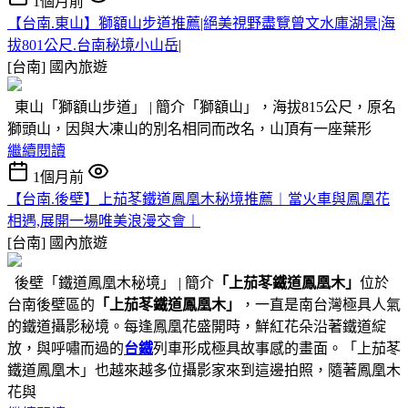
1個月前
【台南.東山】獅額山步道推薦|絕美視野盡覽曾文水庫湖景|海
拔801公尺.台南秘境小山岳|
[台南]
國內旅遊
東山「獅額山步道」 | 簡介「獅額山」，海拔815公尺，原名
獅頭山，因與大凍山的別名相同而改名，山頂有一座葉形
繼續閱讀
1個月前
【台南.後壁】上茄苳鐵道鳳凰木秘境推薦︱當火車與鳳凰花
相遇,展開一場唯美浪漫交會︱
[台南]
國內旅遊
後壁「鐵道鳳凰木秘境」 | 簡介
「上茄苳鐵道鳳凰木」
位於
台南後壁區的
「上茄苳鐵道鳳凰木」
，一直是南台灣極具人氣
的鐵道攝影秘境。每逢鳳凰花盛開時，鮮紅花朵沿著鐵道綻
放，與呼嘯而過的
台鐵
列車形成極具故事感的畫面。「上茄苳
鐵道鳳凰木」也越來越多位攝影家來到這邊拍照，隨著鳳凰木
花與