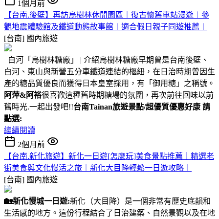
1個月前
【台南.後壁】再訪烏樹林休閒園區｜復古懷舊車站漫遊︱參
觀地震體驗館及鐵道動態故事館︱適合假日親子同遊推薦︱
[台南]
國內旅遊
白河「烏樹林糖廠」 | 介紹烏樹林糖廠早期曾是台南後壁、
白河、東山與新營五分車鐵道連結的樞紐，在日治時期曾因生
產的糖品質優良而獲得日本皇室採用，有「御用糖」之稱號。
阿萍&阿裕
很喜歡這種舊時期糖場的氛圍，再次前往回味以前
舊時光.一起出發吧!!
台南Tainan旅遊景點/超優質優惠好康 請
點選:
繼續閱讀
2個月前
【台南.新化旅遊】新化一日遊[怎麼玩]美食景點推薦｜精選老
街美食與文化慢活之旅｜新化大目降輕鬆一日遊攻略｜
[台南]
國內旅遊
🏡
新化慢城一日遊:
新化（大目降）是一個非常有歷史底韻和
生活感的地方。這份行程結合了日治建築、自然景觀以及在地