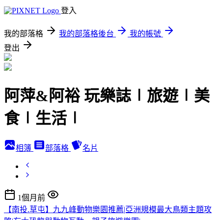
登入
我的部落格
我的部落格後台
我的帳號
登出
阿萍&阿裕 玩樂誌∣旅遊∣美
食∣生活∣
相簿
部落格
名片
1個月前
【南投.草屯】九九峰動物樂園推薦|亞洲規模最大鳥類主題攻