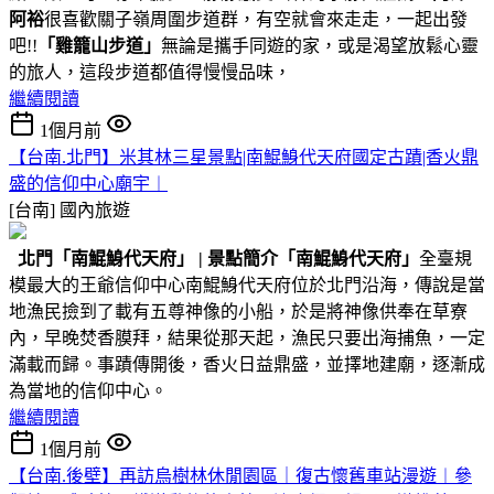
阿裕
很喜歡關子嶺周圍步道群，有空就會來走走，一起出發
吧!!
「雞籠山步道」
無論是攜手同遊的家，或是渴望放鬆心靈
的旅人，這段步道都值得慢慢品味，
繼續閱讀
1個月前
【台南.北門】米其林三星景點|南鯤鯓代天府國定古蹟|香火鼎
盛的信仰中心廟宇︱
[台南]
國內旅遊
北門
「南鯤鯓代天府」
|
景點簡介
「南鯤鯓代天府」
全臺規
模最大的王爺信仰中心南鯤鯓代天府位於北門沿海，傳說是當
地漁民撿到了載有五尊神像的小船，於是將神像供奉在草寮
內，早晚焚香膜拜，結果從那天起，漁民只要出海捕魚，一定
滿載而歸。事蹟傳開後，香火日益鼎盛，並擇地建廟，逐漸成
為當地的信仰中心。
繼續閱讀
1個月前
【台南.後壁】再訪烏樹林休閒園區｜復古懷舊車站漫遊︱參