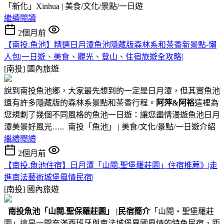
「新化」Xinhua | 美食/文化/景點/一日遊
繼續閱讀
2個月前
【南投.魚池】精選日月潭魚池隱藏版森林系和茶香新景點-懶
人包|一日遊、美食、觀光、登山、住宿旅遊全攻略|
[南投]
國內旅遊
說到南投魚池鄉，大家最先想到的一定是日月潭，但其實魚池
還有許多隱藏版的森林系景點和茶香行程。
阿萍&阿裕
這裡為
您規劃了幾個不同風格的魚池一日遊：讓您盡情漫遊魚池日月
潭美景好風光….. 南投「魚池」 | 美食/文化/景點/一日遊介紹
繼續閱讀
2個月前
【南投.魚池住宿】日月潭「山閱.聖堡羅莊園」住宿推薦》|走
進南法藝術城堡風情民宿|
[南投]
國內旅遊
南投魚池
「山閱.聖保羅莊園」
|民宿簡介
「山閱‧聖堡羅莊
園」這是一間充滿西班牙與南法城堡異國風情的特色民宿，距