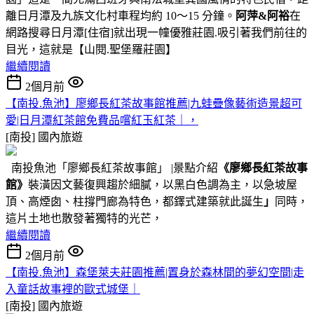
離日月潭及九族文化村車程均約 10～15 分鐘。
阿萍&阿裕
在
網路搜尋日月潭[住宿]就出現一幢優雅莊園.吸引著我們前往的
目光，這就是【山閱.聖堡羅莊園】
繼續閱讀
2個月前
【南投.魚池】廖鄉長紅茶故事館推薦|九蛙疊像藝術造景超可
愛|日月潭紅茶館免費品嚐紅玉紅茶｜，
[南投]
國內旅遊
南投魚池「廖鄉長紅茶故事館」 |景點介紹
《廖鄉長紅茶故事
館》
裝潢因文藝復興趨於細膩，以黑白色調為主，以急坡屋
頂、高煙囱、柱撐門廊為特色，都鐸式建築就此誕生
」
同時，
這片土地也散發著獨特的光芒，
繼續閱讀
2個月前
【南投.魚池】森堡萊夫莊園推薦|置身於森林間的夢幻空間|走
入童話故事裡的歐式城堡｜
[南投]
國內旅遊