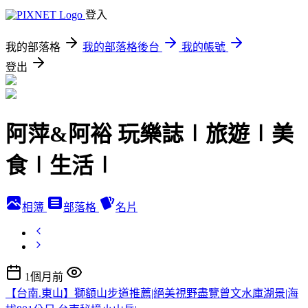
登入
我的部落格
我的部落格後台
我的帳號
登出
阿萍&阿裕 玩樂誌∣旅遊∣美
食∣生活∣
相簿
部落格
名片
1個月前
【台南.東山】獅額山步道推薦|絕美視野盡覽曾文水庫湖景|海