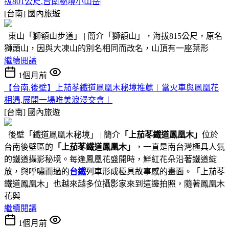
拔801公尺.台南秘境小山岳|
[台南]
國內旅遊
東山「獅額山步道」 | 簡介「獅額山」，海拔815公尺，原名
獅頭山，因與大凍山的別名相同而改名，山頂有一座葉形
繼續閱讀
1個月前
【台南.後壁】上茄苳鐵道鳳凰木秘境推薦︱當火車與鳳凰花
相遇,展開一場唯美浪漫交會︱
[台南]
國內旅遊
後壁「鐵道鳳凰木秘境」 | 簡介
「上茄苳鐵道鳳凰木」
位於
台南後壁區的
「上茄苳鐵道鳳凰木」
，一直是南台灣極具人氣
的鐵道攝影秘境。每逢鳳凰花盛開時，鮮紅花朵沿著鐵道綻
放，與呼嘯而過的
台鐵
列車形成極具故事感的畫面。「上茄苳
鐵道鳳凰木」也越來越多位攝影家來到這邊拍照，隨著鳳凰木
花與
繼續閱讀
1個月前