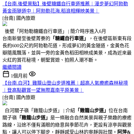
【台南.後壁景點】後壁糖鐵自行車道推薦︱漫步夢幻阿勃勒
黃金雨隧道中︱阿勃勒花海.稻浪相輝映美景︱
[台南]
國內旅遊
後壁「阿勃勒糖鐵自行車道」 | 簡介時序進入6月
台南新營至後壁菁寮的
「糖鐵自行車道」
，在後壁區新東有段
長約600公尺的阿勃勒花道，形成夢幻的黃金隧道，金黃色花
瓣隨風飄落，並與一旁的金黃色稻田相映成美景，成為近來最
火紅的賞花秘境，朝聖賞遊、拍照人潮不斷。
繼續閱讀
1個月前
【台南.白河】雞籠山登山步道推薦︱超高人氣療癒森林秘境
︱登高點觀賞一望無際嘉南平原美景︱
[台南]
國內旅遊
白河關子嶺「雞籠山步道」 | 介紹
「雞籠山步道」
位在台南
關子嶺
「雞籠山步道」
是一條融合自然美景與親子樂趣的療癒
路線，沿途不僅有滿眼的綠意與季節花卉，更設有涼亭與觀景
點，讓人可以停下腳步，靜靜感受山林的寧靜與壯闊。
阿萍&