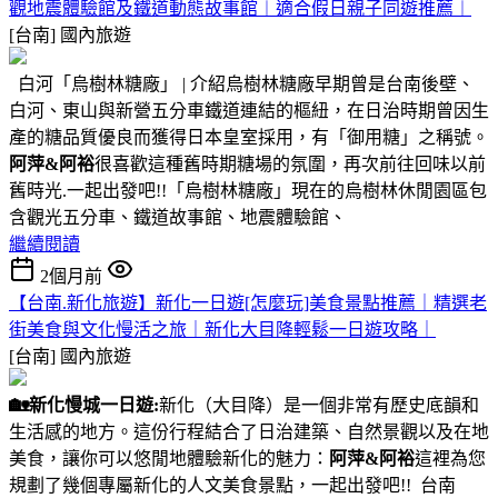
觀地震體驗館及鐵道動態故事館︱適合假日親子同遊推薦︱
[台南]
國內旅遊
白河「烏樹林糖廠」 | 介紹烏樹林糖廠早期曾是台南後壁、
白河、東山與新營五分車鐵道連結的樞紐，在日治時期曾因生
產的糖品質優良而獲得日本皇室採用，有「御用糖」之稱號。
阿萍&阿裕
很喜歡這種舊時期糖場的氛圍，再次前往回味以前
舊時光.一起出發吧!!「烏樹林糖廠」現在的烏樹林休閒園區包
含觀光五分車、鐵道故事館、地震體驗館、
繼續閱讀
2個月前
【台南.新化旅遊】新化一日遊[怎麼玩]美食景點推薦｜精選老
街美食與文化慢活之旅｜新化大目降輕鬆一日遊攻略｜
[台南]
國內旅遊
🏡
新化慢城一日遊:
新化（大目降）是一個非常有歷史底韻和
生活感的地方。這份行程結合了日治建築、自然景觀以及在地
美食，讓你可以悠閒地體驗新化的魅力：
阿萍&阿裕
這裡為您
規劃了幾個專屬新化的人文美食景點，一起出發吧!! 台南