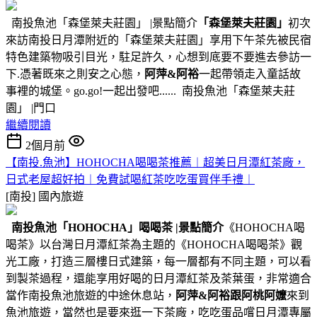
南投魚池「森堡萊夫莊園」 |景點簡介
「森堡萊夫莊園」
初次
來訪南投日月潭附近的「森堡萊夫莊園」享用下午茶先被民宿
特色建築物吸引目光，駐足許久，心想到底要不要進去參訪一
下.憑著既來之則安之心態，
阿萍&阿裕
一起帶領走入童話故
事裡的城堡。go.go!一起出發吧...... 南投魚池「森堡萊夫莊
園」 |門口
繼續閱讀
2個月前
【南投.魚池】HOHOCHA喝喝茶推薦︱超美日月潭紅茶廠，
日式老屋超好拍︱免費試喝紅茶吃吃蛋買伴手禮︱
[南投]
國內旅遊
南投魚池
「HOHOCHA」喝喝茶
|景點簡介
《HOHOCHA喝
喝茶》以台灣日月潭紅茶為主題的《HOHOCHA喝喝茶》觀
光工廠，打造三層樓日式建築，每一層都有不同主題，可以看
到製茶過程，還能享用好喝的日月潭紅茶及茶葉蛋，非常適合
當作南投魚池旅遊的中途休息站，
阿萍&阿裕跟阿桃阿嬤
來到
魚池旅遊，當然也是要來逛一下茶廠，吃吃蛋品嚐日月潭專屬