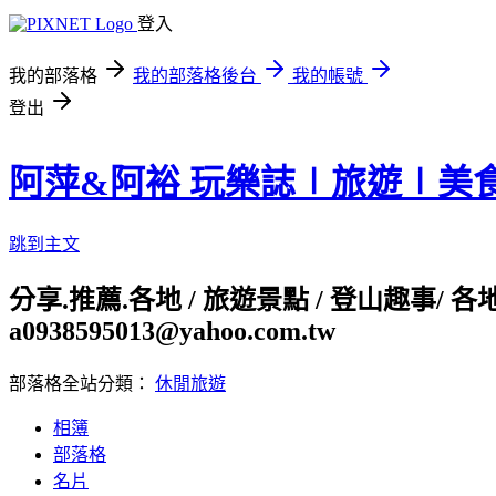
登入
我的部落格
我的部落格後台
我的帳號
登出
阿萍&阿裕 玩樂誌∣旅遊∣美
跳到主文
分享.推薦.各地 / 旅遊景點 / 登山趣事/ 
a0938595013@yahoo.com.tw
部落格全站分類：
休閒旅遊
相簿
部落格
名片