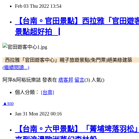
Feb
03
Thu
2022
13:54
【台南。官田景點】西拉雅「官田遊客
景點超好拍▕
西拉雅「官田遊客中心」親子旅遊景點(免門票)絕美綠建
(繼續閱讀...)
阿萍&阿裕玩樂誌 發表在
痞客邦
留言
(3)
人氣(
)
個人分類：
[台南]
▲top
Jan
31
Mon
2022
00:16
【台南。六甲景點】「菁埔埤落羽松