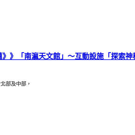
》》「南瀛天文館」～互動設施「探索神秘
於北部及中部，