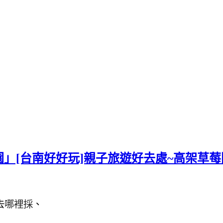
」[台南好好玩]親子旅遊好去處~高架草莓
去
哪裡採
、