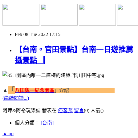
Feb
08
Tue
2022
17:15
【台南。官田景點】台南一日遊推薦「
攝景點▕
「
▲
八田與一紀念園區
」介紹
(繼續閱讀...)
阿萍&阿裕玩樂誌 發表在
痞客邦
留言
(0)
人氣(
)
個人分類：
[台南]
▲top