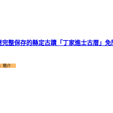
街屋完整保存的縣定古蹟「丁家進士古厝」免
厝」簡介