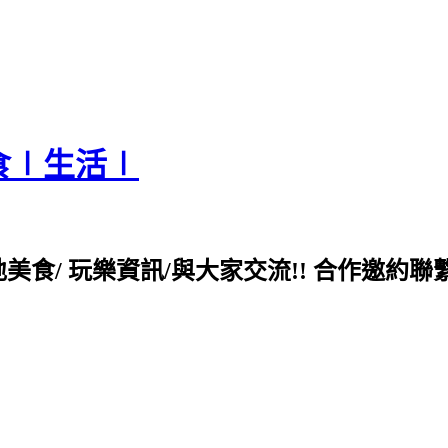
食∣生活∣
各地美食/ 玩樂資訊/與大家交流!! 合作邀約聯繫