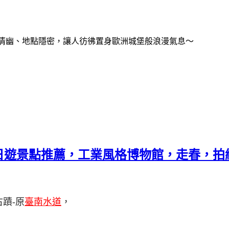
清幽、地點隱密，讓人彷彿置身歐洲城堡般浪漫氣息～
日遊景點推薦，工業風格博物館，走春，拍
古蹟
-
原
臺南水道
，