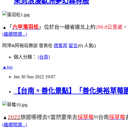
來到浪漫歐洲夢幻森林般
「
六甲落羽松
」
位於台一線省道北上約
299.8公里處
，
▲
(繼續閱讀...)
阿萍&阿裕玩樂誌 發表在
痞客邦
留言
(0)
人氣(
)
個人分類：
[台南]
▲top
Jan
30
Sun
2022
19:07
【台南。善化景點】「善化美裕草莓園
▲
2022
旅遊哪裡去!!當然要來去
採草莓
!!!
台南
採草莓
(繼續閱讀...)