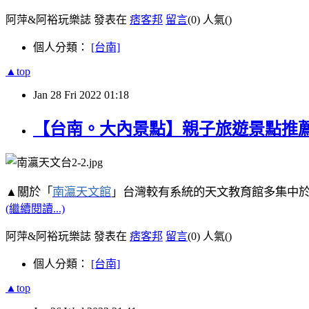
阿萍&阿裕玩樂誌 發表在
痞客邦
留言
(0)
人氣(
)
個人分類：
[台南]
▲top
Jan
28
Fri
2022
01:18
【台南。大內景點】親子旅遊景點推薦
▲關於
「
南瀛天文館
」
台灣較有系統的天文教育館多集中
(繼續閱讀...)
阿萍&阿裕玩樂誌 發表在
痞客邦
留言
(0)
人氣(
)
個人分類：
[台南]
▲top