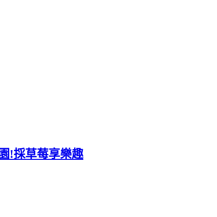
園!採草莓享樂趣