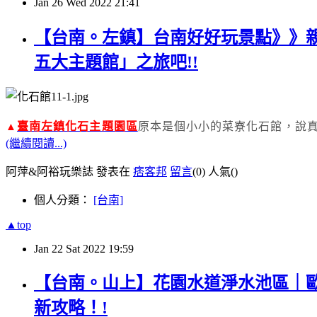
Jan
26
Wed
2022
21:41
【台南。左鎮】台南好好玩景點》》
五大主題館」之旅吧!!
▲
臺南左鎮化石主題園區
原本是個小小的菜寮化石館，說
(繼續閱讀...)
阿萍&阿裕玩樂誌 發表在
痞客邦
留言
(0)
人氣(
)
個人分類：
[台南]
▲top
Jan
22
Sat
2022
19:59
【台南。山上】花園水道淨水池區｜
新攻略！!