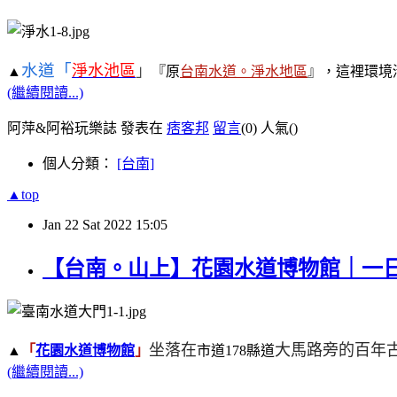
水道
「
淨水池區
」
▲
『原
台南水道。淨水地區
』，這裡環境
(繼續閱讀...)
阿萍&阿裕玩樂誌 發表在
痞客邦
留言
(0)
人氣(
)
個人分類：
[台南]
▲top
Jan
22
Sat
2022
15:05
【台南。山上】花園水道博物館｜一
坐落在
大馬路旁的百年
▲
「
花園水道博物館
」
市道178縣道
(繼續閱讀...)