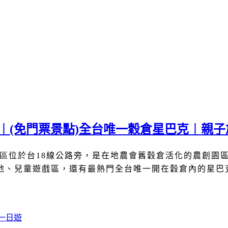
薦︱(免門票景點)全台唯一穀倉星巴克︱親
區
位於台
18
線公路旁，是在地農會舊穀倉活化的農創園
地、兒童遊戲區，還有最熱門全台唯一開在穀倉內的星巴
一日遊