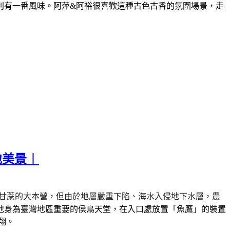
別有一番風味。阿萍&阿裕很喜歡這種古色古香的氛圍場景，走
地美景︱
甘蔗的大本營，但由於地層嚴重下陷、海水入侵地下水層，農
地身為臺灣地區重要的侯鳥天堂，在入口處放置「魚鷹」的裝置
翔。