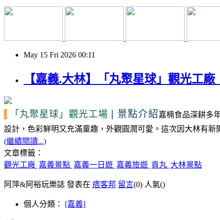
May
15
Fri
2026
00:11
【嘉義.大林】「丸聚星球」觀光工廠｜免
|
景點介紹
「丸聚星球」
觀光工場
嘉楠食品深耕多
設計，色彩鮮明又充滿童趣，外觀圓潤可愛。這次因大林有新開
(繼續閱讀...)
文章標籤：
觀光工廠
嘉義景點
嘉義一日遊
嘉義旅遊
貢丸
大林景點
阿萍&阿裕玩樂誌 發表在
痞客邦
留言
(0)
人氣(
)
個人分類：
[嘉義]