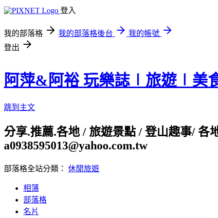
登入
我的部落格
我的部落格後台
我的帳號
登出
阿萍&阿裕 玩樂誌∣旅遊∣美
跳到主文
分享.推薦.各地 / 旅遊景點 / 登山趣事/ 
a0938595013@yahoo.com.tw
部落格全站分類：
休閒旅遊
相簿
部落格
名片