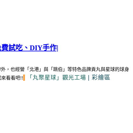
費試吃、DIY手作|
牌外，也經營「北港」與「跳伯」等特色品牌貢丸與星球的球身
|
彩繪區
「丸聚星球」
觀光工場
來看看吧!!