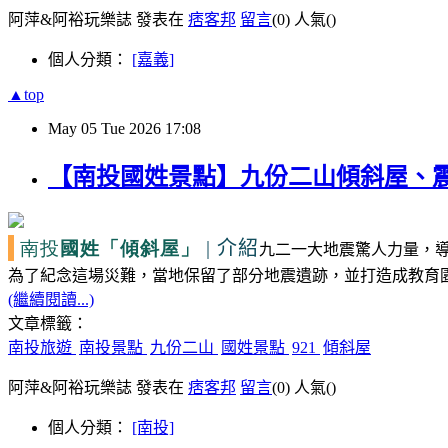
阿萍&阿裕玩樂誌 發表在
痞客邦
留言
(0)
人氣(
)
個人分類：
[嘉義]
▲top
May
05
Tue
2026
17:08
【南投國姓景點】九份二山傾斜屋、震
南投
國姓
|
介紹
「傾斜屋」
九二一大地震驚人力量，
為了紀念這場災難，當地保留了部分地震遺跡，並打造成教育
(繼續閱讀...)
文章標籤：
南投旅遊
南投景點
九份二山
國姓景點
921
傾斜屋
阿萍&阿裕玩樂誌 發表在
痞客邦
留言
(0)
人氣(
)
個人分類：
[南投]