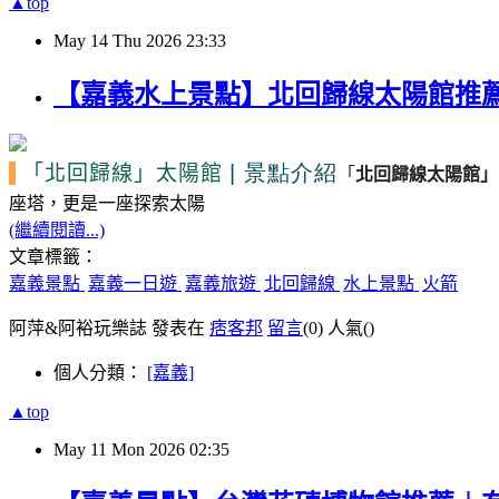
▲top
May
14
Thu
2026
23:33
【嘉義水上景點】北回歸線太陽館推薦
| 景點介紹
「北回歸線」
太陽館
「
北回歸線太陽館」
座塔，更是一座探索太陽
(繼續閱讀...)
文章標籤：
嘉義景點
嘉義一日遊
嘉義旅遊
北回歸線
水上景點
火箭
阿萍&阿裕玩樂誌 發表在
痞客邦
留言
(0)
人氣(
)
個人分類：
[嘉義]
▲top
May
11
Mon
2026
02:35