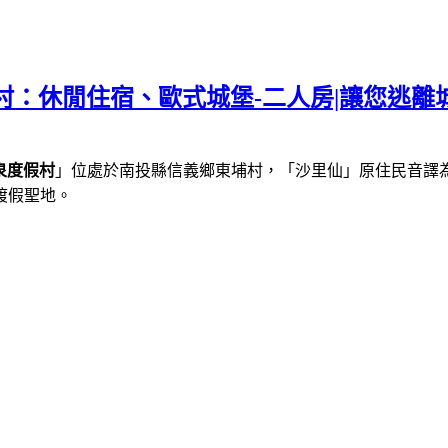
村：休閒住宿、歐式城堡-二人房|讓您逃離
泉度假村
」位處於南投縣信義鄉東埔村，「沙里仙」原住民音譯
渡假聖地。