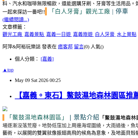
料、汽水和咖啡無限暢飲，還能選購牙刷、牙膏等生活用品。
|
停車
「白人牙膏」觀光工廠
一起來探訪一番吧!!
(繼續閱讀...)
文章標籤：
觀光工廠
嘉義景點
嘉義一日遊
嘉義旅遊
白人牙膏
水上景點
阿萍&阿裕玩樂誌 發表在
痞客邦
留言
(0)
人氣(
)
個人分類：
[嘉義]
▲top
May
09
Sat
2026
00:25
【嘉義。東石】鰲鼓濕地森林園區推薦
|
景點介紹
「鰲鼓濕地森林園區」
「鰲鼓濕地森林
場逐漸沒落荒廢。
地勢低窪加上周邊海堤圍繞，大雨過後，魚
藝術，以展開的雙翼就像振翅高飛的候鳥為意象，及地面貝殼