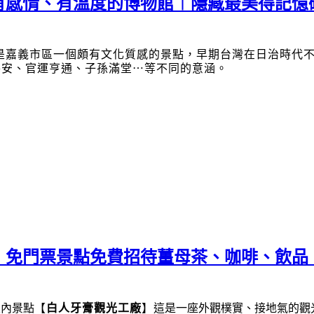
有感情、有溫度的博物館︱隱藏最美得記憶
是嘉義市區一個頗有文化質感的景點，早期台灣在日治時代
平安、官運亨通、子孫滿堂
⋯
等不同的意涵。
︱免門票景點免費招待薑母茶、咖啡、飲品
室內景點
【
白人牙膏觀光工廠
】
這是一座外觀樸實、接地氣的觀