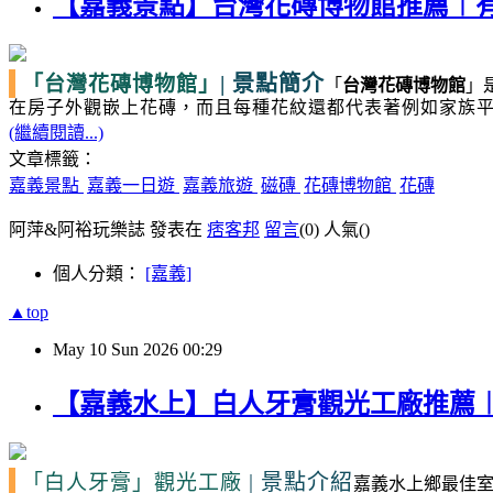
【嘉義景點】台灣花磚博物館推薦︱
|
景點簡介
「台灣花磚博物館」
「
台灣花磚博物館
」
在房子外觀嵌上花磚，而且每種花紋還都代表著例如家族
(繼續閱讀...)
文章標籤：
嘉義景點
嘉義一日遊
嘉義旅遊
磁磚
花磚博物館
花磚
阿萍&阿裕玩樂誌 發表在
痞客邦
留言
(0)
人氣(
)
個人分類：
[嘉義]
▲top
May
10
Sun
2026
00:29
【嘉義水上】白人牙膏觀光工廠推薦
|
景點介紹
「白人牙膏」觀光工廠
嘉義水上鄉最佳