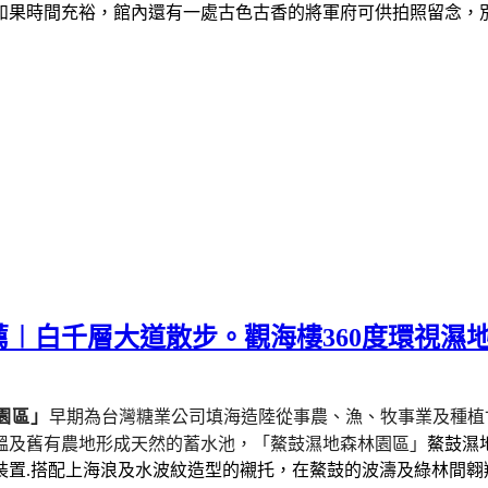
如果時間充裕，館內還有一處古色古香的將軍府可供拍照留念，
︱白千層大道散步。觀海樓360度環視濕
園區」
早期為台灣糖業公司填海造陸從事農、漁、牧事業及種植
塭及舊有農地形成天然的蓄水池，
「鰲鼓濕地森林園區」
鰲鼓濕
裝置.搭配上海浪及水波紋造型的襯托，在鰲鼓的波濤及綠林間翱