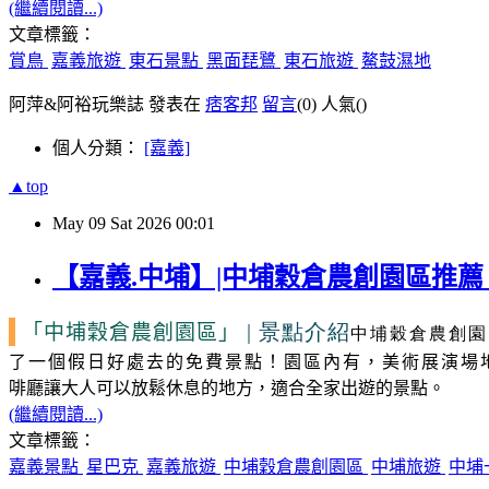
(繼續閱讀...)
文章標籤：
賞鳥
嘉義旅遊
東石景點
黑面琵鷺
東石旅遊
鰲鼓濕地
阿萍&阿裕玩樂誌 發表在
痞客邦
留言
(0)
人氣(
)
個人分類：
[嘉義]
▲top
May
09
Sat
2026
00:01
【嘉義.中埔】|中埔穀倉農創園區推
| 景點介紹
「中埔穀倉農創園區」
中埔穀倉農創園
了一個假日好處去的免費景點！園區內有，美術展演場
啡廳讓大人可以放鬆休息的地方，適合全家出遊的景點。
(繼續閱讀...)
文章標籤：
嘉義景點
星巴克
嘉義旅遊
中埔穀倉農創園區
中埔旅遊
中埔