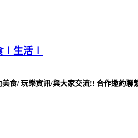
食∣生活∣
各地美食/ 玩樂資訊/與大家交流!! 合作邀約聯繫