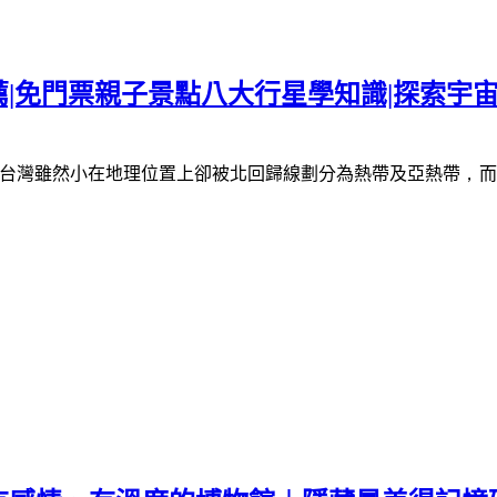
|免門票親子景點八大行星學知識|探索宇宙
台灣雖然小
在地理位置上卻被北回歸線劃分為熱帶及亞熱帶
，
而