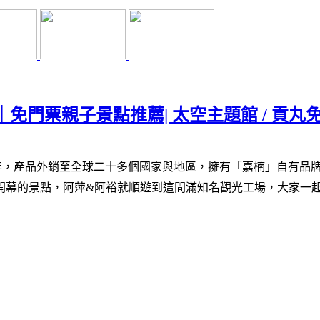
門票親子景點推薦| 太空主題館 / 貢丸免
年，產品外銷至全球二十多個國家與地區，擁有「嘉楠」自有品
幕的景點，阿萍&阿裕就順遊到這間滿知名觀光工場，大家一起