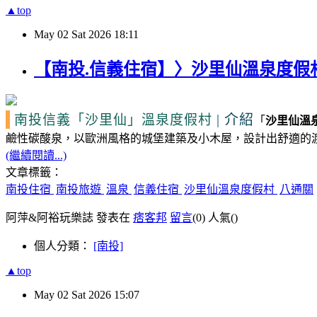
▲top
May
02
Sat
2026
18:11
【南投.信義住宿】〉沙里仙溫泉度假
|
介紹
南投信義
「沙里仙」
溫泉度假村
「
沙里仙溫
鹼性碳酸泉，以歐洲風格的城堡建築及小木屋，設計出舒適的
(繼續閱讀...)
文章標籤：
南投住宿
南投旅遊
溫泉
信義住宿
沙里仙溫泉度假村
八通關
阿萍&阿裕玩樂誌 發表在
痞客邦
留言
(0)
人氣(
)
個人分類：
[南投]
▲top
May
02
Sat
2026
15:07