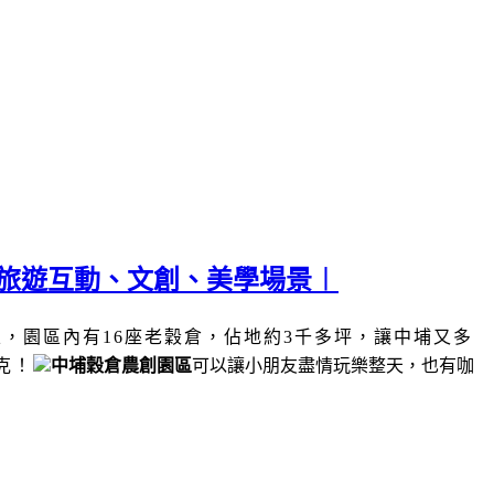
子旅遊互動、文創、美學場景︱
區，
園區內有
16
座老穀倉，佔地約
3
千多坪，讓中埔又多
克！
中埔穀倉農創園區
可以讓小朋友盡情玩樂整天，也有咖