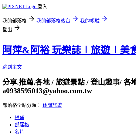
登入
我的部落格
我的部落格後台
我的帳號
登出
阿萍&阿裕 玩樂誌∣旅遊∣美
跳到主文
分享.推薦.各地 / 旅遊景點 / 登山趣事/ 
a0938595013@yahoo.com.tw
部落格全站分類：
休閒旅遊
相簿
部落格
名片