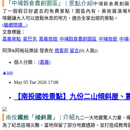
| 景點介紹
「中埔穀倉農創園區」
中埔穀倉農創園
了一個假日好處去的免費景點！園區內有，美術展演場
啡廳讓大人可以放鬆休息的地方，適合全家出遊的景點。
(繼續閱讀...)
文章標籤：
嘉義景點
星巴克
嘉義旅遊
中埔穀倉農創園區
中埔旅遊
中埔
阿萍&阿裕玩樂誌 發表在
痞客邦
留言
(0)
人氣(
)
個人分類：
[嘉義]
▲top
May
05
Tue
2026
17:08
【南投國姓景點】九份二山傾斜屋、震
南投
國姓
|
介紹
「傾斜屋」
九二一大地震驚人力量，
為了紀念這場災難，當地保留了部分地震遺跡，並打造成教育