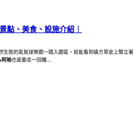
遊景點、美食、設施介紹︱
然生態的氦氣球樂園一踏入園區，就能看到遠方草皮上豎立著
&阿裕
也是要走一回囉....