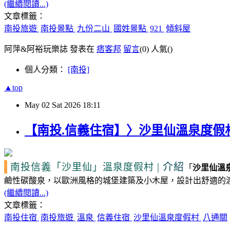
(繼續閱讀...)
文章標籤：
南投旅遊
南投景點
九份二山
國姓景點
921
傾斜屋
阿萍&阿裕玩樂誌 發表在
痞客邦
留言
(0)
人氣(
)
個人分類：
[南投]
▲top
May
02
Sat
2026
18:11
【南投.信義住宿】〉沙里仙溫泉度假
|
介紹
南投信義
「沙里仙」
溫泉度假村
「
沙里仙溫
鹼性碳酸泉，以歐洲風格的城堡建築及小木屋，設計出舒適的
(繼續閱讀...)
文章標籤：
南投住宿
南投旅遊
溫泉
信義住宿
沙里仙溫泉度假村
八通關