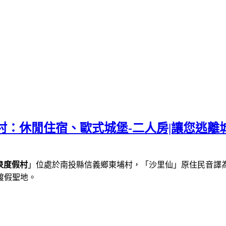
村：休閒住宿、歐式城堡-二人房|讓您逃離
泉度假村
」位處於南投縣信義鄉東埔村，「沙里仙」原住民音譯
渡假聖地。