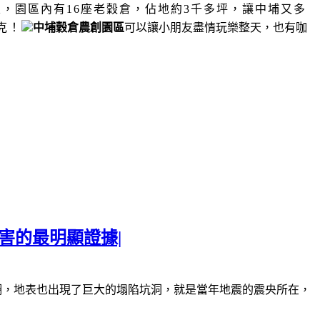
區，
園區內有
16
座老穀倉，佔地約
3
千多坪，讓中埔又多
克！
中埔穀倉農創園區
可以讓小朋友盡情玩樂整天，也有咖
害的最明顯證據|
湖，地表也出現了巨大的塌陷坑洞，就是當年地震的震央所在，