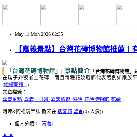
May
11
Mon
2026
02:35
【嘉義景點】台灣花磚博物館推薦︱
|
景點簡介
「台灣花磚博物館」
「
台灣花磚博物館
」
在房子外觀嵌上花磚，而且每種花紋還都代表著例如家族
(繼續閱讀...)
文章標籤：
嘉義景點
嘉義一日遊
嘉義旅遊
磁磚
花磚博物館
花磚
阿萍&阿裕玩樂誌 發表在
痞客邦
留言
(0)
人氣(
)
個人分類：
[嘉義]
▲top