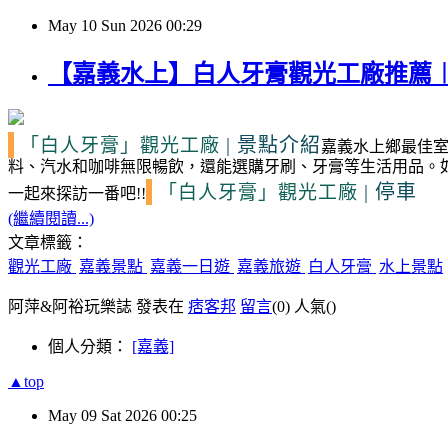
May
10
Sun
2026
00:29
【嘉義水上】白人牙膏觀光工廠推薦
|
景點介紹
「白人牙膏」觀光工廠
嘉義水上鄉最佳
料、汽水和咖啡無限暢飲，還能選購牙刷、牙膏等生活用品。
|
停車
「白人牙膏」觀光工廠
一起來探訪一番吧!!
(繼續閱讀...)
文章標籤：
觀光工廠
嘉義景點
嘉義一日遊
嘉義旅遊
白人牙膏
水上景點
阿萍&阿裕玩樂誌 發表在
痞客邦
留言
(0)
人氣(
)
個人分類：
[嘉義]
▲top
May
09
Sat
2026
00:25