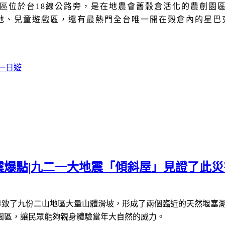
區
位於台
18
線公路旁，是在地農會舊穀倉活化的農創園
地、兒童遊戲區，還有最熱門全台唯一開在穀倉內的星巴
一日遊
爆點|九二一大地震「傾斜屋」見證了此災
導致了九份二山地區大量山體滑坡，形成了兩個臨近的天然堰塞
園區，讓民眾能夠親身體驗當年大自然的威力。