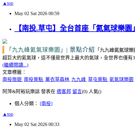
▲top
May
02
Sat
2026
00:59
【南投.草屯】全台首座「氦氣球樂
|
景點介紹
「九九峰氦氣球樂園」
「九九峰氦氣球樂
超巨大的氦氣球，這不僅是世界上最大的氣球，全世界也僅有
3
(繼續閱讀...)
文章標籤：
南投旅遊
南投景點
薰衣草森林
九九峰
草屯景點
氦氣球樂園
阿萍&阿裕玩樂誌 發表在
痞客邦
留言
(0)
人氣(
)
個人分類：
[南投]
▲top
May
02
Sat
2026
00:33