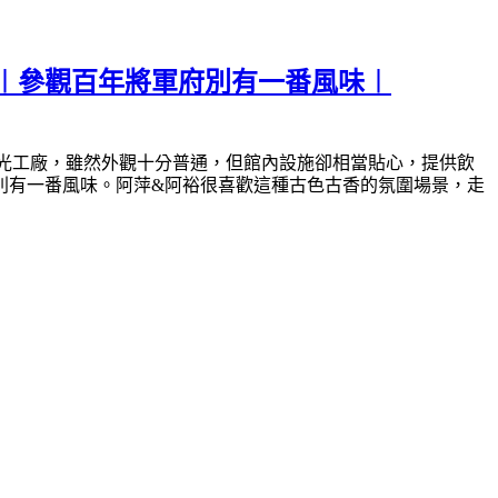
︱參觀百年將軍府別有一番風味︱
光工廠，雖然外觀十分普通，但館內設施卻相當貼心，提供飲
別有一番風味。阿萍&阿裕很喜歡這種古色古香的氛圍場景，走