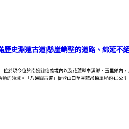
滿歷史淵遠古道|懸崖峭壁的道路、綿延不絕
」
位於現今位於南投縣信義境內以及花蓮縣卓溪鄉、玉里鎮內，
活動的領域。
「八通關古道」從登山口至雲龍吊橋單程約
4.3
公里