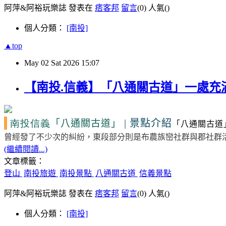
阿萍&阿裕玩樂誌 發表在
痞客邦
留言
(0)
人氣(
)
個人分類：
[南投]
▲top
May
02
Sat
2026
15:07
【南投.信義】「八通關古道」一處充
南投信義
|
景點介紹
「八通關古道」
「八通關古道
曾經發了不少次的糾紛，東段部分則是布農族巒社群與郡社群
(繼續閱讀...)
文章標籤：
登山
南投旅遊
南投景點
八通關古道
信義景點
阿萍&阿裕玩樂誌 發表在
痞客邦
留言
(0)
人氣(
)
個人分類：
[南投]