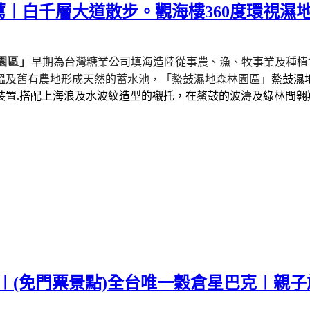
︱白千層大道散步。觀海樓360度環視濕
園區」
早期為台灣糖業公司填海造陸從事農、漁、牧事業及種植
塭及舊有農地形成天然的蓄水池，
「鰲鼓濕地森林園區」
鰲鼓濕
裝置.搭配上海浪及水波紋造型的襯托，在鰲鼓的波濤及綠林間翱
薦︱(免門票景點)全台唯一穀倉星巴克︱親