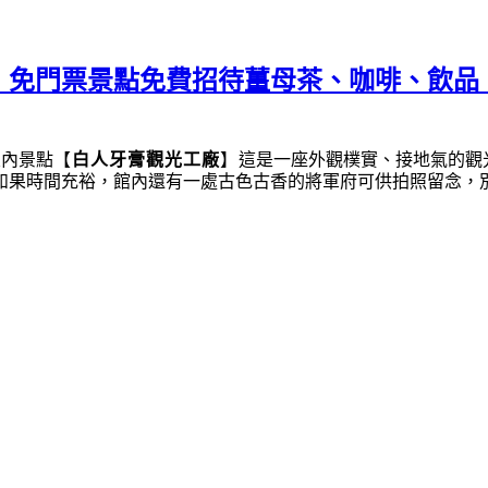
︱免門票景點免費招待薑母茶、咖啡、飲品
室內景點
【
白人牙膏觀光工廠
】
這是一座外觀樸實、接地氣的觀
如果時間充裕，館內還有一處古色古香的將軍府可供拍照留念，