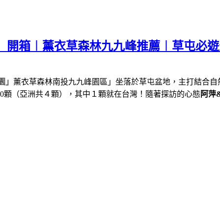
園」開箱︱薰衣草森林九九峰推薦︱草屯必
園」
薰衣草森林南投九九峰園區」坐落於草屯盆地，主打結合自
0
顆（亞洲共４顆），其中１顆就在台灣！隨著探訪的心態
阿萍