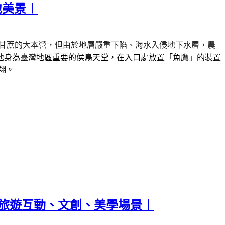
地美景︱
甘蔗的大本營，但由於地層嚴重下陷、海水入侵地下水層，農
地身為臺灣地區重要的侯鳥天堂，在入口處放置「魚鷹」的裝置
翔。
子旅遊互動、文創、美學場景︱