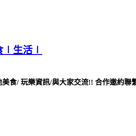
食∣生活∣
各地美食/ 玩樂資訊/與大家交流!! 合作邀約聯繫