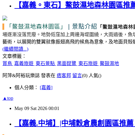
【嘉義。東石】鰲鼓濕地森林園區推薦
|
景點介紹
「鰲鼓濕地森林園區」
「鰲鼓濕地森林
場逐漸沒落荒廢。
地勢低窪加上周邊海堤圍繞，大雨過後，魚
藝術，以展開的雙翼就像振翅高飛的候鳥為意象，及地面貝殼
(繼續閱讀...)
文章標籤：
賞鳥
嘉義旅遊
東石景點
黑面琵鷺
東石旅遊
鰲鼓濕地
阿萍&阿裕玩樂誌 發表在
痞客邦
留言
(0)
人氣(
)
個人分類：
[嘉義]
▲top
May
09
Sat
2026
00:01
【嘉義.中埔】|中埔穀倉農創園區推