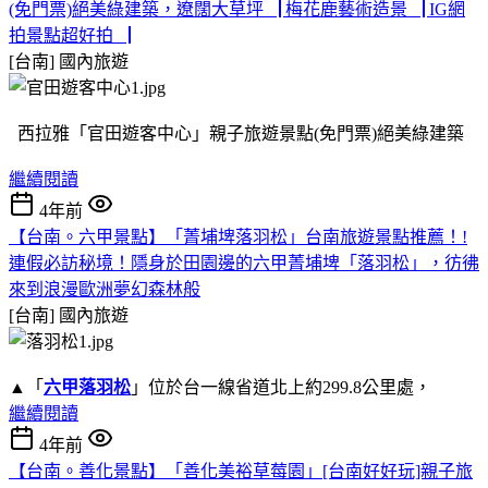
(免門票)絕美綠建築，遼闊大草坪▕ 梅花鹿藝術造景▕ IG網
拍景點超好拍▕
[台南]
國內旅遊
西拉雅「官田遊客中心」親子旅遊景點(免門票)絕美綠建築
繼續閱讀
4年前
【台南。六甲景點】「菁埔埤落羽松」台南旅遊景點推薦！!
連假必訪秘境！隱身於田園邊的六甲菁埔埤「落羽松」，彷彿
來到浪漫歐洲夢幻森林般
[台南]
國內旅遊
▲「
六甲落羽松
」位於台一線省道北上約299.8公里處，
繼續閱讀
4年前
【台南。善化景點】「善化美裕草莓園」[台南好好玩]親子旅