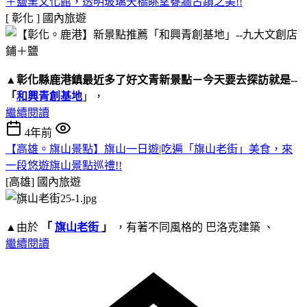
＋鹽業文化館，透明玻璃天橋眺望甕牆古蹟之美!!
[ 彰化 ]
國內旅遊
▲
彰化縣鹿港鎮
最近多了好文青新景點－今天要去探訪就是--
「
和興青創基地
」，
繼續閱讀
4年前
【高雄。旗山景點】旗山一日遊|吃遍「旗山老街」美食，來
一段悠遊旗山景點巡禮!!
[高雄]
國內旅遊
▲由於
「
旗山老街
」
，有著不同風格的 巴洛克建築 、
繼續閱讀