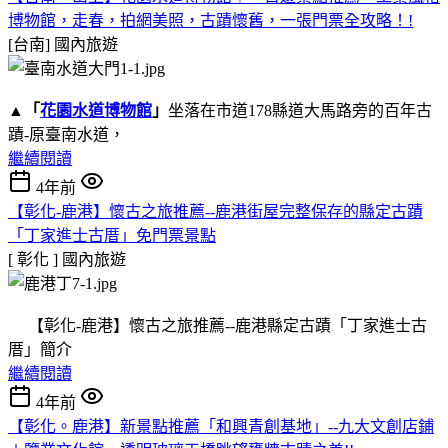
博物館，走春，拍網美照，古蹟懷舊，一張門票全攻略！!
[台南]
國內旅遊
▲
「
花園水道博物館
」
坐落在市道178縣道大馬路旁的百年古
蹟-原臺南水道，
繼續閱讀
4年前
【彰化-鹿港】懷古之旅推薦--鹿港街屋完整保存的縣定古蹟
「丁家進士古厝」免門票景點
[ 彰化 ]
國內旅遊
【彰化-鹿港】懷古之旅推薦--鹿港縣定古蹟「丁家進士古
厝」簡介
繼續閱讀
4年前
【彰化。鹿港】新景點推薦「和興青創基地」--九大文創店鋪