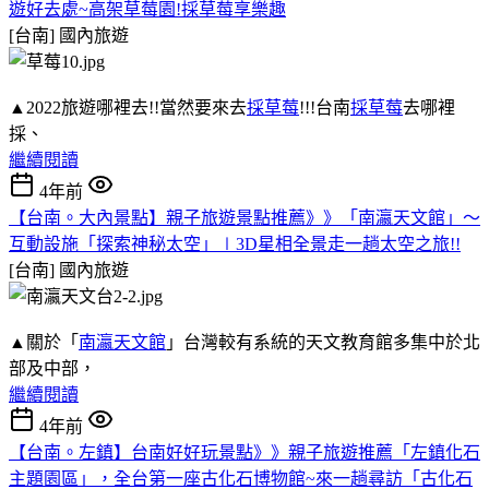
遊好去處~高架草莓園!採草莓享樂趣
[台南]
國內旅遊
▲2022旅遊哪裡去!!當然要來去
採草莓
!!!台南
採草莓
去哪裡
採、
繼續閱讀
4年前
【台南。大內景點】親子旅遊景點推薦》》「南瀛天文館」～
互動設施「探索神秘太空」∣3D星相全景走一趟太空之旅!!
[台南]
國內旅遊
▲關於「
南瀛天文館
」台灣較有系統的天文教育館多集中於北
部及中部，
繼續閱讀
4年前
【台南。左鎮】台南好好玩景點》》親子旅遊推薦「左鎮化石
主題園區」，全台第一座古化石博物館~來一趟尋訪「古化石