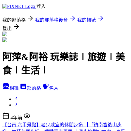
登入
我的部落格
我的部落格後台
我的帳號
登出
阿萍&阿裕 玩樂誌∣旅遊∣美
食∣生活∣
相簿
部落格
名片
4年前
【台南.六甲景點】老少咸宜的休閒步道▕ 「鎮南宮後山步