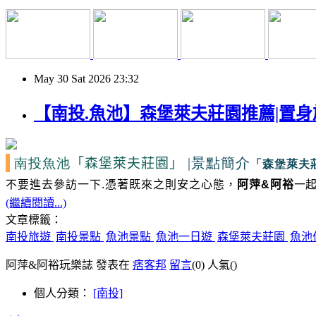
May
30
Sat
2026
23:32
【南投.魚池】森堡萊夫莊園推薦|置
南投魚池
|景點簡介
「森堡萊夫莊園」
「森堡萊夫
不要進去參訪一下.憑著既來之則安之心態，
阿萍&阿裕
一起
(繼續閱讀...)
文章標籤：
南投旅遊
南投景點
魚池景點
魚池一日遊
森堡萊夫莊園
魚池
阿萍&阿裕玩樂誌 發表在
痞客邦
留言
(0)
人氣(
)
個人分類：
[南投]