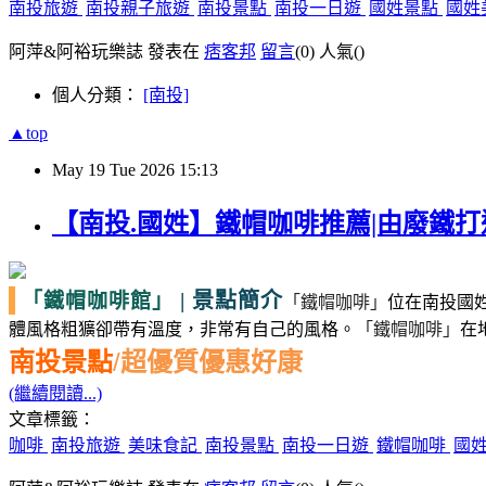
南投旅遊
南投親子旅遊
南投景點
南投一日遊
國姓景點
國姓
阿萍&阿裕玩樂誌 發表在
痞客邦
留言
(0)
人氣(
)
個人分類：
[南投]
▲top
May
19
Tue
2026
15:13
【南投.國姓】鐵帽咖啡推薦|由廢鐵打
|
景點簡介
「鐵帽咖啡館」
「鐵帽咖啡」
位在南投國
體風格粗獷卻帶有溫度，非常有自己的風格。
「鐵帽咖啡」
在
南投景點
/
超優質優惠好康
(繼續閱讀...)
文章標籤：
咖啡
南投旅遊
美味食記
南投景點
南投一日遊
鐵帽咖啡
國