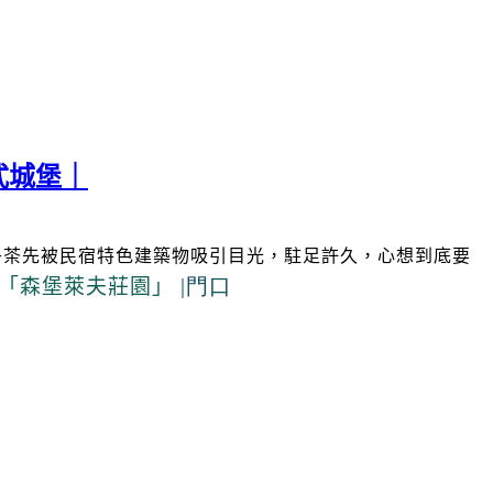
式城堡｜
午茶先被民宿特色建築物吸引目光，駐足許久，心想到底要
|門口
「森堡萊夫莊園」