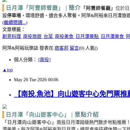
|
簡介
日月潭
「阿豐師餐廳」
「阿豐師餐廳」
位於日
設
停車場
，環境舒適、適合多人聚餐。阿萍&阿裕來日月潭旅遊
(繼續閱讀...)
文章標籤：
創意料理
南投旅遊
台菜
南投美食
日月潭景點
日月潭美食
阿萍&阿裕玩樂誌 發表在
痞客邦
留言
(0)
人氣(
)
個人分類：
[南投]
▲top
May
26
Tue
2026
00:06
【南投.魚池】向山遊客中心免門票推
|
景點介紹
日月潭
「向山遊客中心」
「
日月潭向山遊客中心
」
南投日月潭超級熱門散步地點推薦
潭美景。每次阿萍&阿裕來到日月潭，總是會來這裡休憩一下欣