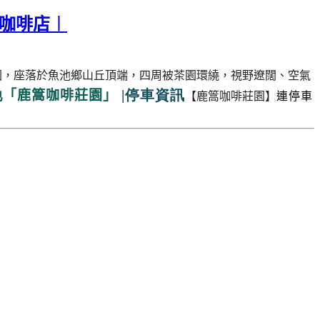
咖啡店︱
園，座落於魚池鄉山丘頂端，四周被茶園環繞，視野遼闊、空氣
池
|停車資訊
「鹿篙咖啡莊園」
【鹿篙咖啡莊園】
連停車