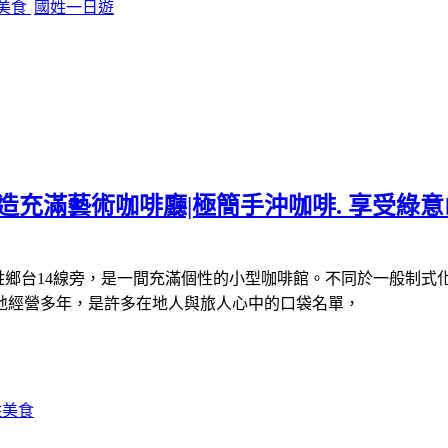
美食
國姓一日遊
造充滿藝術咖啡廳|極簡手沖咖啡. 享受綠意
姓鄉台
14
線旁，是一間充滿個性的小型咖啡館。不同於一般制式
地經營多年，是許多在地人與旅人心中的口袋名單，
姓美食