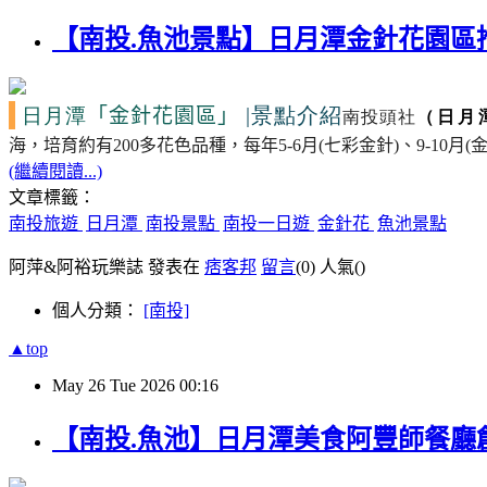
【南投.魚池景點】日月潭金針花園區
日月潭
|景點介紹
「金針花園區」
南投頭社
（日月
海，培育約有
200
多花色品種，每年
5-6
月
(
七彩金針
)
、
9-10
月
(
(繼續閱讀...)
文章標籤：
南投旅遊
日月潭
南投景點
南投一日遊
金針花
魚池景點
阿萍&阿裕玩樂誌 發表在
痞客邦
留言
(0)
人氣(
)
個人分類：
[南投]
▲top
May
26
Tue
2026
00:16
【南投.魚池】日月潭美食阿豐師餐廳