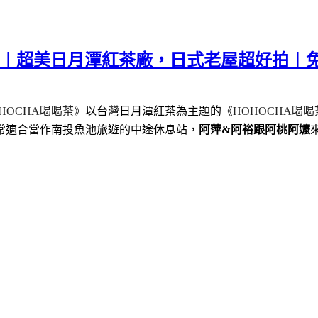
推薦︱超美日月潭紅茶廠，日式老屋超好拍︱
HOCHA
喝喝茶》
以台灣日月潭紅茶為主題的
《
HOHOCHA
喝喝
常適合當作南投魚池旅遊的中途休息站，
阿萍&阿裕跟阿桃阿嬤