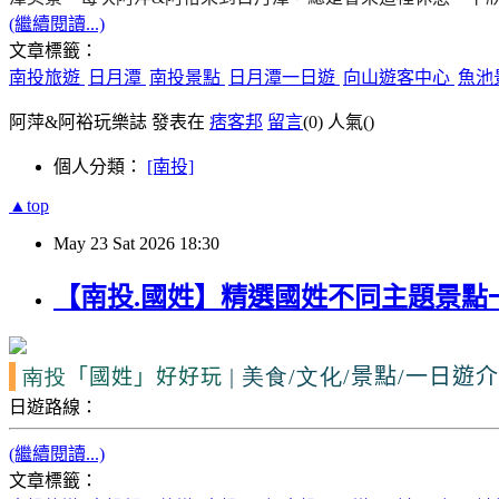
(繼續閱讀...)
文章標籤：
南投旅遊
日月潭
南投景點
日月潭一日遊
向山遊客中心
魚池
阿萍&阿裕玩樂誌 發表在
痞客邦
留言
(0)
人氣(
)
個人分類：
[南投]
▲top
May
23
Sat
2026
18:30
【南投.國姓】精選國姓不同主題景點
南投
| 美食/文化/
景點/一日遊
「國姓」
好好玩
日遊路線：
(繼續閱讀...)
文章標籤：