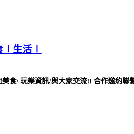
食∣生活∣
各地美食/ 玩樂資訊/與大家交流!! 合作邀約聯繫