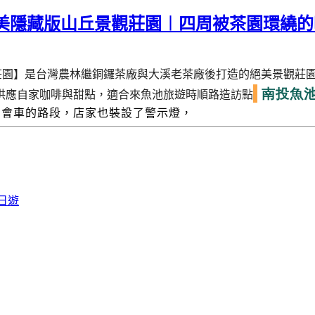
絕美隱藏版山丘景觀莊園︱四周被茶園環繞的
莊園】
是台灣農林繼銅鑼茶廠與大溪老茶廠後打造的絕美景觀莊
南投魚
供應自家咖啡與甜點，適合來魚池旅遊時順路造訪點
易會車的路段，店家也裝設了警示燈，
日遊