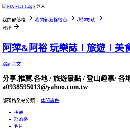
登入
我的部落格
我的部落格後台
我的帳號
登出
阿萍&阿裕 玩樂誌∣旅遊∣美
跳到主文
分享.推薦.各地 / 旅遊景點 / 登山趣事/ 
a0938595013@yahoo.com.tw
部落格全站分類：
休閒旅遊
相簿
部落格
名片