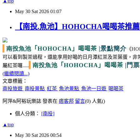
▲top
May
30
Sat
2026
01:07
【南投.魚池】HOHOCHA喝喝茶
南投魚池
|景點簡介
「HOHOCHA」喝喝茶
《
HO
可以看到製茶過程，還能享用好喝的日月潭紅茶及茶葉蛋，非
南投魚池
|門票
「HOHOCHA」喝喝茶
屬紅茶囉.....
(繼續閱讀...)
文章標籤：
南投旅遊
南投景點
紅茶
魚池景點
魚池一日遊
喝喝茶
阿萍&阿裕玩樂誌 發表在
痞客邦
留言
(0)
人氣(
)
個人分類：
[南投]
▲top
May
30
Sat
2026
00:54