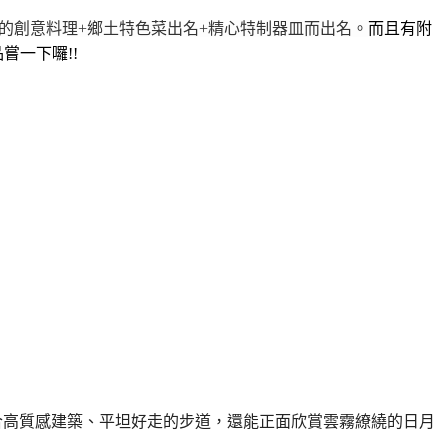
的創意料理
+
鄉土特色菜出名
+
精心特制器皿而出名。
而且有附
嘗一下囉!!
合高質感建築、平坦好走的步道，還能正面欣賞雲霧繚繞的日月