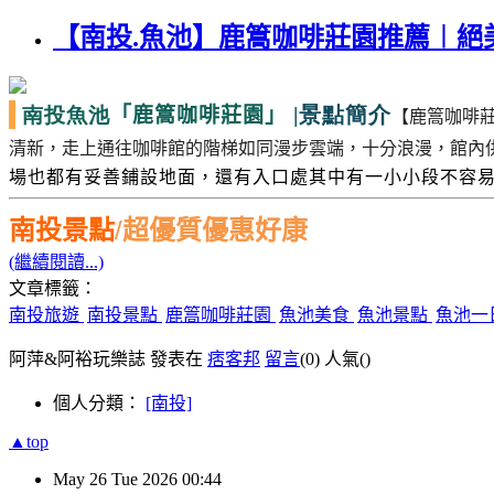
【南投.魚池】鹿篙咖啡莊園推薦︱
南投魚池
|景點簡介
「鹿篙咖啡莊園」
【鹿篙咖啡
清新，走上通往咖啡館的階梯如同漫步雲端，十分浪漫，館內
場也都有妥善鋪設地面，還有入口處其中有一小小段不容
南投景點
/
超優質優惠好康
(繼續閱讀...)
文章標籤：
南投旅遊
南投景點
鹿篙咖啡莊園
魚池美食
魚池景點
魚池一
阿萍&阿裕玩樂誌 發表在
痞客邦
留言
(0)
人氣(
)
個人分類：
[南投]
▲top
May
26
Tue
2026
00:44