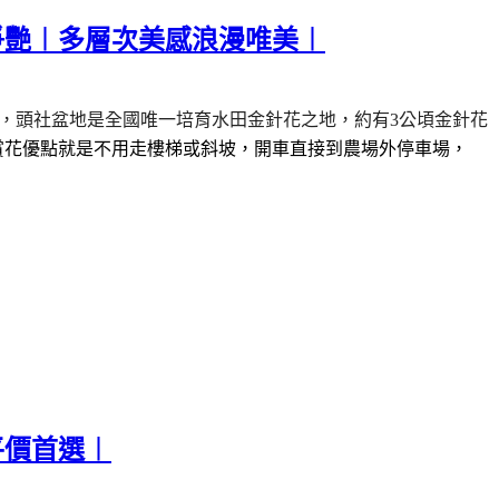
爭艷︱多層次美感浪漫唯美︱
，頭社盆地是全國唯一培育水田金針花之地，約有
3
公頃金針花
賞花優點就是不用走樓梯或斜坡，開車直接到農場外停車場，
平價首選︱