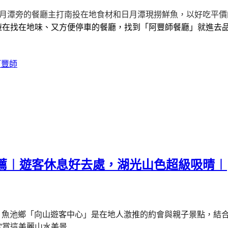
月潭旁的餐廳
主打南投在地食材和日月潭現撈鮮魚，以好吃平價
在找在地味、又方便停車的餐廳，找到「阿豐師餐廳」就進去品
阿豐師
薦︱遊客休息好去處，湖光山色超級吸晴︱
！魚池鄉「向山遊客中心」是在地人激推的約會與親子景點，結
賞這美麗山水美景.