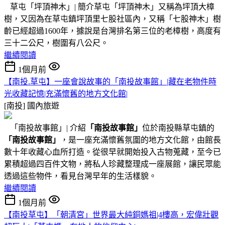
草屯「坪頂神木」| 簡介草屯「坪頂神木」又稱為坪頂大樟
樹，又因為在草屯鎮坪頂里七股社區內，又稱「七股神木」樹
齡已經超過1600年，據說是台灣排名第三位的老樟樹，高度有
三十二公尺，樹圍有八公尺。
繼續閱讀
1個月前
【南投.草屯】一座會說故事的「南投故事館」|藏在老物件時
光收藏記憶|充滿懷舊的地方文化館|
[南投]
國內旅遊
「南投故事館」| 介紹
「南投故事館」
位於南投縣草屯鎮的
「南投故事館」
，是一座充滿懷舊氛圍的地方文化館，由館長
數十年收藏心血所打造。從很早就開始投入古物蒐藏，至今已
累積超過四百件文物，將私人珍藏整理成一座展館，讓民眾能
透過這些物件，看見台灣早年的生活樣貌。
繼續閱讀
1個月前
【南投草屯】「朝清宮」世界最大純銅媽祖|4樓高，宏偉壯觀