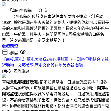
「潮州牛肉福」 介 紹
《牛肉福》位於潮州車站停車場周邊不遠處，創業於
1950年據說是潮州牛肉火鍋的創始店，遠遠的你就可以看到長
長的人龍和越靠近越難頂的湯頭鮮。超過70年的牛肉福必吃牛
肉湯、牛雜湯、炒牛肉，這間是阿萍&阿裕來潮州的口袋名
單，這次來潮州是一定要來朝聖的！
繼續閱讀
4週前
【南投.草屯】草屯怎麼玩?精心規劃草屯一日遊行程|結合了親
近動物、文藝美學.歷史文化與在地美食新攻略|
[南投]
國內旅遊
草屯景點哪裡好玩呢?
卻不知道草屯一日遊該怎麼安排？很多
人對草屯的印象，可能還停留在順路經過或在地小吃，
阿萍&
阿裕
整理規劃值得收藏的草屯好玩景點、一日遊玩法與順遊路
線，不論你想安排親子出遊、情侶約會，或只是想找個離開城
市、節奏剛剛好的輕旅行地點，都能更快找到適合自己的草屯