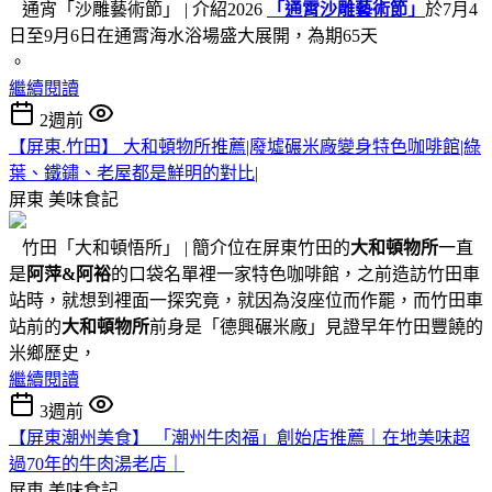
通宵「沙雕藝術節」 | 介紹2026
「通霄沙雕藝術節」
於7月4
日至9月6日在通霄海水浴場盛大展開，為期65天
。
繼續閱讀
2週前
【屏東.竹田】 大和頓物所推薦|廢墟碾米廠變身特色咖啡館|綠
葉、鐵鏽、老屋都是鮮明的對比|
屏東
美味食記
竹田「大和頓悟所」 | 簡介位在屏東竹田的
大和頓物所
一直
是
阿萍&阿裕
的口袋名單裡一家特色咖啡館，之前造訪竹田車
站時，就想到裡面一探究竟，就因為沒座位而作罷，而竹田車
站前的
大和頓物所
前身是「德興碾米廠」見證早年竹田豐饒的
米鄉歷史，
繼續閱讀
3週前
【屏東潮州美食】 「潮州牛肉福」創始店推薦｜在地美味超
過70年的牛肉湯老店｜
屏東
美味食記