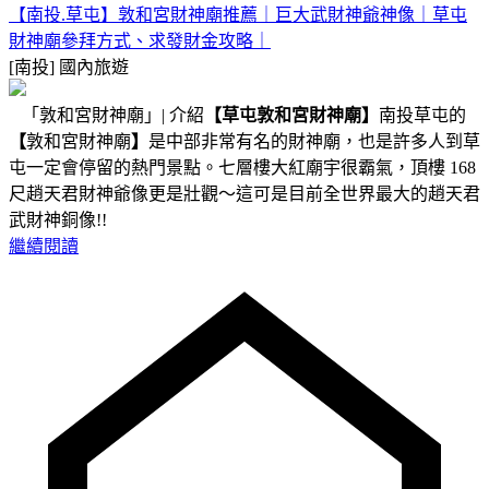
【南投.草屯】敦和宮財神廟推薦｜巨大武財神爺神像｜草屯
財神廟參拜方式、求發財金攻略｜
[南投]
國內旅遊
「敦和宮財神廟」| 介紹
【草屯敦和宮財神廟】
南投草屯的
【
敦和宮財神廟
】
是中部非常有名的財神廟，也是許多人到草
屯一定會停留的熱門景點。七層樓大紅廟宇很霸氣，頂樓 168
尺趙天君財神爺像更是壯觀～這可是目前全世界最大的趙天君
武財神銅像!!
繼續閱讀