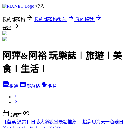
登入
我的部落格
我的部落格後台
我的帳號
登出
阿萍&阿裕 玩樂誌∣旅遊∣美
食∣生活∣
相簿
部落格
名片
2週前
【苗栗.通霄】日落大道觀賞景點推薦｜ 超夢幻海天一色懸日