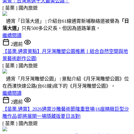
美景｜台灣票選十大最美公路｜
[ 苗栗 ]
國內旅遊
通宵「日落大道」 | 介紹台61線通霄新埔聯絡道被譽為
「日
落大道」
只有500多公尺長，但因為道路筆直，
繼續閱讀
2週前
【苗栗.通霄景點】月牙灣雕塑公園推薦〡結合自然空間與地
景藝術創作公園|
[ 苗栗 ]
國內旅遊
通宵「月牙灣雕塑公園」 | 景點介紹《月牙灣雕塑公園》位
在西濱快速公路(台61線)底下的《月牙灣雕塑公園》，
繼續閱讀
2週前
【苗栗.通霄】2026通霄沙雕藝術節隆重登場|16座精緻巨型沙
雕作品|即將展開一場隱藏版夏日派對|
[ 苗栗 ]
國內旅遊