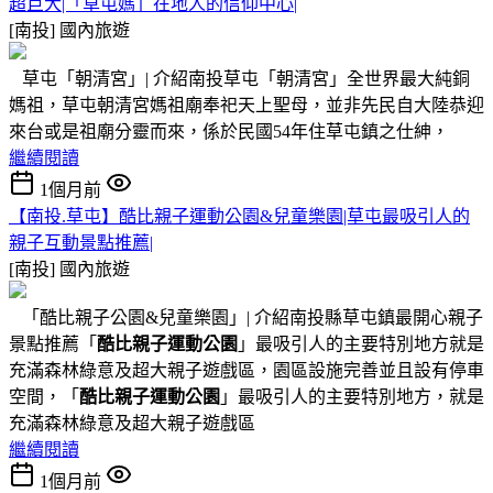
超巨大|「草屯媽」在地人的信仰中心|
[南投]
國內旅遊
草屯「朝清宮」| 介紹南投草屯「朝清宮」全世界最大純銅
媽祖，草屯朝清宮媽祖廟奉祀天上聖母，並非先民自大陸恭迎
來台或是祖廟分靈而來，係於民國54年住草屯鎮之仕紳，
繼續閱讀
1個月前
【南投.草屯】酷比親子運動公園&兒童樂園|草屯最吸引人的
親子互動景點推薦|
[南投]
國內旅遊
「酷比親子公園&兒童樂園」| 介紹南投縣草屯鎮最開心親子
景點推薦「
酷比親子運動公園
」最吸引人的主要特別地方就是
充滿森林綠意及超大親子遊戲區，園區設施完善並且設有停車
空間，「
酷比親子運動公園
」最吸引人的主要特別地方，就是
充滿森林綠意及超大親子遊戲區
繼續閱讀
1個月前