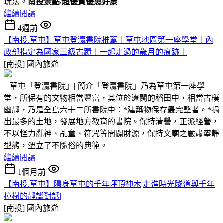
玩法。
南投景點
/
超優質優惠好康
繼續閱讀
4週前
【南投.草屯】草屯登瀛書院推薦｜草屯地區第一座學堂｜內
政部指定為國家三級古蹟｜一起走過的歲月的痕跡｜
[南投]
國內旅遊
草屯「登瀛書院」| 簡介「登瀛書院」乃為草屯第一座學
堂，所保有的文物相當豐富，其位於遼闊的稻田中，相當古樸
幽靜，乃是全島六十二所書院中：*建築物保存最完整者。*捐
出最多的土地，發展地方教育的書院。保持清譽，正派經營，
不以怪力亂神、乩童、符咒等開闢財源，保持文廟之嚴肅寧靜
型態，塑立了不隨俗的典範。
繼續閱讀
1個月前
【南投.草屯】隱身草屯的千年坪頂神木|走進時光隧道與千年
樟樹的靜謐對話|
[南投]
國內旅遊