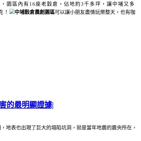
區，
園區內有
16
座老穀倉，佔地約
3
千多坪，讓中埔又多
克！
中埔穀倉農創園區
可以讓小朋友盡情玩樂整天，也有咖
害的最明顯證據|
湖，地表也出現了巨大的塌陷坑洞，就是當年地震的震央所在，