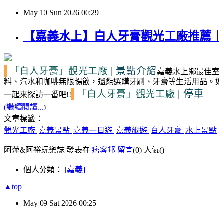
May
10
Sun
2026
00:29
【嘉義水上】白人牙膏觀光工廠推薦
|
景點介紹
「白人牙膏」觀光工廠
嘉義水上鄉最佳
料、汽水和咖啡無限暢飲，還能選購牙刷、牙膏等生活用品。
|
停車
「白人牙膏」觀光工廠
一起來探訪一番吧!!
(繼續閱讀...)
文章標籤：
觀光工廠
嘉義景點
嘉義一日遊
嘉義旅遊
白人牙膏
水上景點
阿萍&阿裕玩樂誌 發表在
痞客邦
留言
(0)
人氣(
)
個人分類：
[嘉義]
▲top
May
09
Sat
2026
00:25