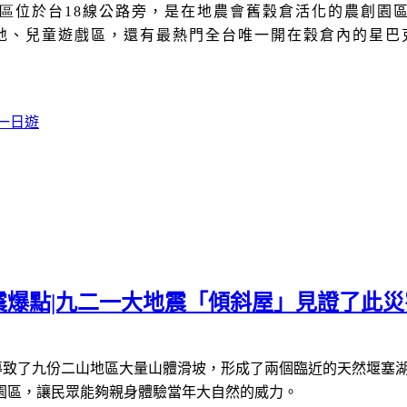
區
位於台
18
線公路旁，是在地農會舊穀倉活化的農創園
地、兒童遊戲區，還有最熱門全台唯一開在穀倉內的星巴
一日遊
爆點|九二一大地震「傾斜屋」見證了此災
導致了九份二山地區大量山體滑坡，形成了兩個臨近的天然堰塞
園區，讓民眾能夠親身體驗當年大自然的威力。