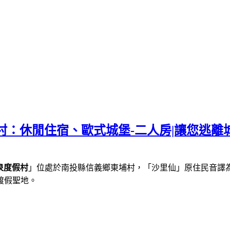
村：休閒住宿、歐式城堡-二人房|讓您逃離
泉度假村
」位處於南投縣信義鄉東埔村，「沙里仙」原住民音譯
渡假聖地。