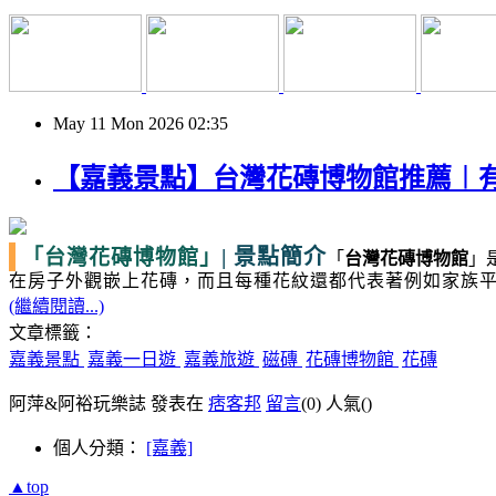
May
11
Mon
2026
02:35
【嘉義景點】台灣花磚博物館推薦︱
|
景點簡介
「台灣花磚博物館」
「
台灣花磚博物館
」
在房子外觀嵌上花磚，而且每種花紋還都代表著例如家族
(繼續閱讀...)
文章標籤：
嘉義景點
嘉義一日遊
嘉義旅遊
磁磚
花磚博物館
花磚
阿萍&阿裕玩樂誌 發表在
痞客邦
留言
(0)
人氣(
)
個人分類：
[嘉義]
▲top