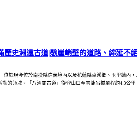
滿歷史淵遠古道|懸崖峭壁的道路、綿延不絕
」
位於現今位於南投縣信義境內以及花蓮縣卓溪鄉、玉里鎮內，
活動的領域。
「八通關古道」從登山口至雲龍吊橋單程約
4.3
公里