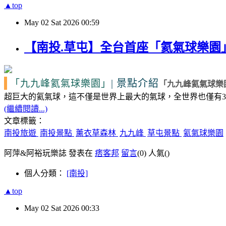
▲top
May
02
Sat
2026
00:59
【南投.草屯】全台首座「氦氣球樂
|
景點介紹
「九九峰氦氣球樂園」
「九九峰氦氣球樂
超巨大的氦氣球，這不僅是世界上最大的氣球，全世界也僅有
3
(繼續閱讀...)
文章標籤：
南投旅遊
南投景點
薰衣草森林
九九峰
草屯景點
氦氣球樂園
阿萍&阿裕玩樂誌 發表在
痞客邦
留言
(0)
人氣(
)
個人分類：
[南投]
▲top
May
02
Sat
2026
00:33