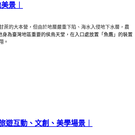
地美景︱
甘蔗的大本營，但由於地層嚴重下陷、海水入侵地下水層，農
地身為臺灣地區重要的侯鳥天堂，在入口處放置「魚鷹」的裝置
翔。
子旅遊互動、文創、美學場景︱