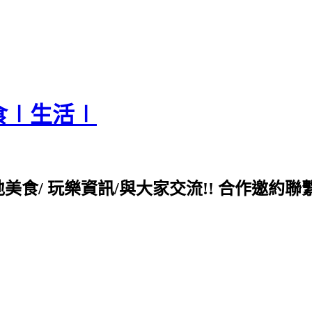
食∣生活∣
各地美食/ 玩樂資訊/與大家交流!! 合作邀約聯繫