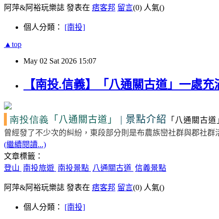
阿萍&阿裕玩樂誌 發表在
痞客邦
留言
(0)
人氣(
)
個人分類：
[南投]
▲top
May
02
Sat
2026
15:07
【南投.信義】「八通關古道」一處充
南投信義
|
景點介紹
「八通關古道」
「八通關古道
曾經發了不少次的糾紛，東段部分則是布農族巒社群與郡社群
(繼續閱讀...)
文章標籤：
登山
南投旅遊
南投景點
八通關古道
信義景點
阿萍&阿裕玩樂誌 發表在
痞客邦
留言
(0)
人氣(
)
個人分類：
[南投]