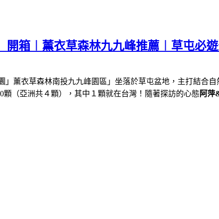
園」開箱︱薰衣草森林九九峰推薦︱草屯必
園」
薰衣草森林南投九九峰園區」坐落於草屯盆地，主打結合自
0
顆（亞洲共４顆），其中１顆就在台灣！隨著探訪的心態
阿萍