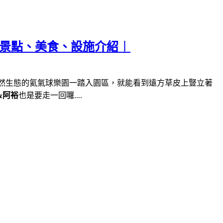
遊景點、美食、設施介紹︱
然生態的氦氣球樂園一踏入園區，就能看到遠方草皮上豎立著
&阿裕
也是要走一回囉....