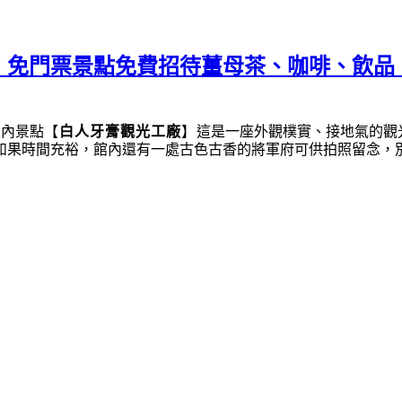
︱免門票景點免費招待薑母茶、咖啡、飲品
室內景點
【
白人牙膏觀光工廠
】
這是一座外觀樸實、接地氣的觀
如果時間充裕，館內還有一處古色古香的將軍府可供拍照留念，