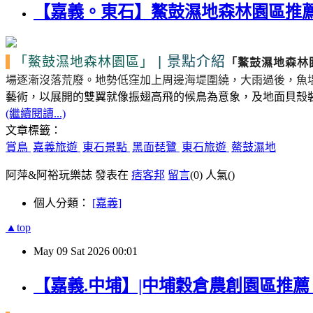
【嘉義。東石】鰲鼓濕地森林園區推薦
|
景點介紹
「鰲鼓濕地森林園區」
「鰲鼓濕地森林
場逐漸沒落荒廢。
地勢低窪加上周邊海堤圍繞，大雨過後，魚
藝術，以展開的雙翼就像振翅高飛的候鳥為意象，及地面貝殼
(繼續閱讀...)
文章標籤：
賞鳥
嘉義旅遊
東石景點
黑面琵鷺
東石旅遊
鰲鼓濕地
阿萍&阿裕玩樂誌 發表在
痞客邦
留言
(0)
人氣(
)
個人分類：
[嘉義]
▲top
May
09
Sat
2026
00:01
【嘉義.中埔】|中埔穀倉農創園區推