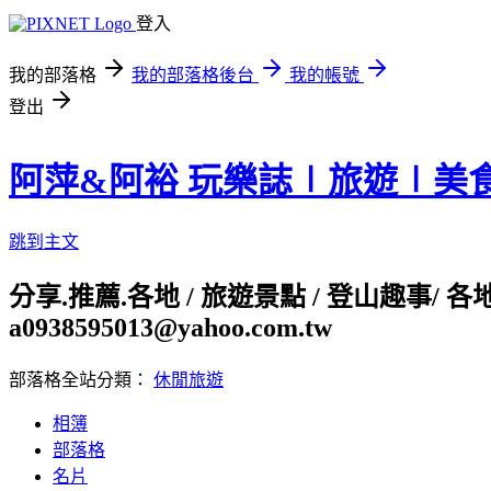
登入
我的部落格
我的部落格後台
我的帳號
登出
阿萍&阿裕 玩樂誌∣旅遊∣美
跳到主文
分享.推薦.各地 / 旅遊景點 / 登山趣事/ 
a0938595013@yahoo.com.tw
部落格全站分類：
休閒旅遊
相簿
部落格
名片