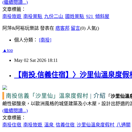
(繼續閱讀...)
文章標籤：
南投旅遊
南投景點
九份二山
國姓景點
921
傾斜屋
阿萍&阿裕玩樂誌 發表在
痞客邦
留言
(0)
人氣(
)
個人分類：
[南投]
▲top
May
02
Sat
2026
18:11
【南投.信義住宿】〉沙里仙溫泉度假
|
介紹
南投信義
「沙里仙」
溫泉度假村
「
沙里仙溫
鹼性碳酸泉，以歐洲風格的城堡建築及小木屋，設計出舒適的
(繼續閱讀...)
文章標籤：
南投住宿
南投旅遊
溫泉
信義住宿
沙里仙溫泉度假村
八通關