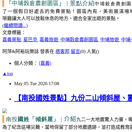
| 景點介紹
「中埔穀倉農創園區」
中埔穀倉農創園
了一個假日好處去的免費景點！園區內有，美術展演場
啡廳讓大人可以放鬆休息的地方，適合全家出遊的景點。
(繼續閱讀...)
文章標籤：
嘉義景點
星巴克
嘉義旅遊
中埔穀倉農創園區
中埔旅遊
中埔
阿萍&阿裕玩樂誌 發表在
痞客邦
留言
(0)
人氣(
)
個人分類：
[嘉義]
▲top
May
05
Tue
2026
17:08
【南投國姓景點】九份二山傾斜屋、震
南投
國姓
|
介紹
「傾斜屋」
九二一大地震驚人力量，
為了紀念這場災難，當地保留了部分地震遺跡，並打造成教育