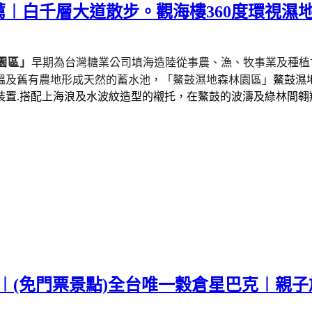
︱白千層大道散步。觀海樓360度環視濕
園區」
早期為台灣糖業公司填海造陸從事農、漁、牧事業及種植
塭及舊有農地形成天然的蓄水池，
「鰲鼓濕地森林園區」
鰲鼓濕
裝置.搭配上海浪及水波紋造型的襯托，在鰲鼓的波濤及綠林間翱
薦︱(免門票景點)全台唯一穀倉星巴克︱親