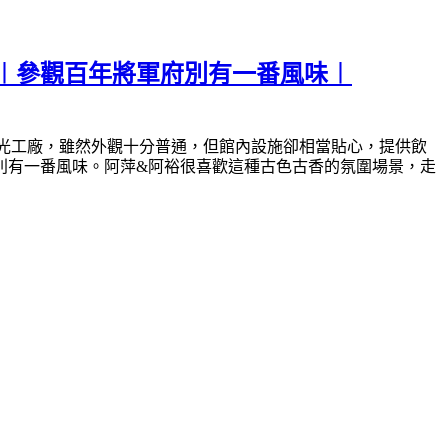
︱參觀百年將軍府別有一番風味︱
光工廠，雖然外觀十分普通，但館內設施卻相當貼心，提供飲
別有一番風味。阿萍&阿裕很喜歡這種古色古香的氛圍場景，走