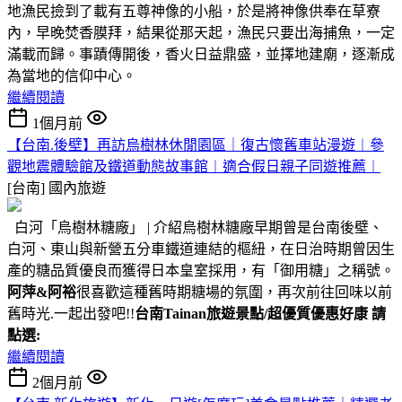
地漁民撿到了載有五尊神像的小船，於是將神像供奉在草寮
內，早晚焚香膜拜，結果從那天起，漁民只要出海捕魚，一定
滿載而歸。事蹟傳開後，香火日益鼎盛，並擇地建廟，逐漸成
為當地的信仰中心。
繼續閱讀
1個月前
【台南.後壁】再訪烏樹林休閒園區｜復古懷舊車站漫遊︱參
觀地震體驗館及鐵道動態故事館︱適合假日親子同遊推薦︱
[台南]
國內旅遊
白河「烏樹林糖廠」 | 介紹烏樹林糖廠早期曾是台南後壁、
白河、東山與新營五分車鐵道連結的樞紐，在日治時期曾因生
產的糖品質優良而獲得日本皇室採用，有「御用糖」之稱號。
阿萍&阿裕
很喜歡這種舊時期糖場的氛圍，再次前往回味以前
舊時光.一起出發吧!!
台南Tainan旅遊景點/超優質優惠好康 請
點選:
繼續閱讀
2個月前