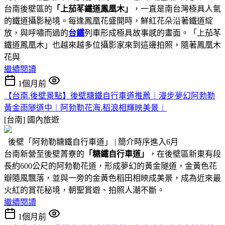
台南後壁區的
「上茄苳鐵道鳳凰木」
，一直是南台灣極具人氣
的鐵道攝影秘境。每逢鳳凰花盛開時，鮮紅花朵沿著鐵道綻
放，與呼嘯而過的
台鐵
列車形成極具故事感的畫面。「上茄苳
鐵道鳳凰木」也越來越多位攝影家來到這邊拍照，隨著鳳凰木
花與
繼續閱讀
1個月前
【台南.後壁景點】後壁糖鐵自行車道推薦︱漫步夢幻阿勃勒
黃金雨隧道中︱阿勃勒花海.稻浪相輝映美景︱
[台南]
國內旅遊
後壁「阿勃勒糖鐵自行車道」 | 簡介時序進入6月
台南新營至後壁菁寮的
「糖鐵自行車道」
，在後壁區新東有段
長約600公尺的阿勃勒花道，形成夢幻的黃金隧道，金黃色花
瓣隨風飄落，並與一旁的金黃色稻田相映成美景，成為近來最
火紅的賞花秘境，朝聖賞遊、拍照人潮不斷。
繼續閱讀
1個月前