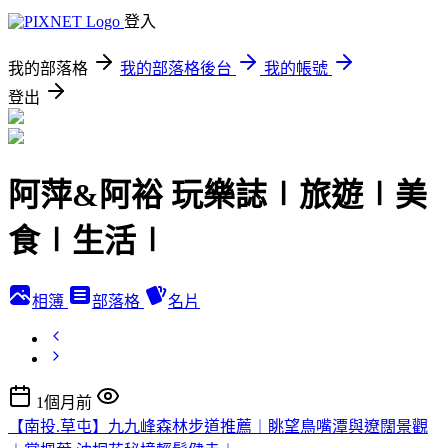
登入
我的部落格
我的部落格後台
我的帳號
登出
阿萍&阿裕 玩樂誌∣旅遊∣美
食∣生活∣
相簿
部落格
名片
1個月前
【南投.草屯】九九峰森林步道推薦︱眺望鳥嘴潭與遼闊景觀