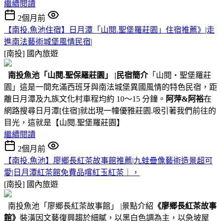
繼續閱讀
2個月前
【南投.魚池住宿】日月潭「山閱.聖堡羅莊園」住宿推薦》|走
進南法藝術城堡風情民宿|
[南投]
國內旅遊
南投魚池
「山閱.聖保羅莊園」
|民宿簡介
「山閱‧聖堡羅莊
園」這是一間充滿西班牙與南法城堡異國風情的特色民宿，距
離日月潭及九族文化村車程均約 10～15 分鐘。
阿萍&阿裕
在
網路搜尋日月潭[住宿]就出現一幢優雅莊園.吸引著我們前往的
目光，這就是【山閱.聖堡羅莊園】
繼續閱讀
2個月前
【南投.魚池】廖鄉長紅茶故事館推薦|九蛙疊像藝術造景超可
愛|日月潭紅茶館免費品嚐紅玉紅茶｜，
[南投]
國內旅遊
南投魚池「廖鄉長紅茶故事館」 |景點介紹
《廖鄉長紅茶故事
館》
裝潢因文藝復興趨於細膩，以黑白色調為主，以急坡屋