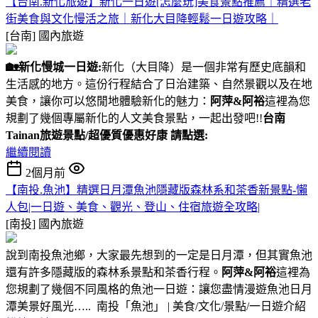
【台南.新化旅遊】新化一日遊[怎麼玩]美食景點推薦｜精選老
街美食與文化慢活之旅｜新化大目降輕鬆一日遊攻略｜
[台南]
國內旅遊
🏡
新化慢城一日遊:
新化（大目降）是一個非常有歷史底韻和
生活感的地方。這份行程結合了日治建築、自然景觀以及在地
美食，讓你可以悠閒地體驗新化的魅力：
阿萍&阿裕
這裡為您
規劃了幾個專屬新化的人文美食景點，一起出發吧!!
台南
Tainan旅遊景點/超優質優惠好康 請點選:
繼續閱讀
2個月前
【南投.魚池】精選日月潭魚池隱藏版森林系和茶香新景點-懶
人包|一日遊、美食、觀光、登山、住宿旅遊全攻略|
[南投]
國內旅遊
說到南投魚池鄉，大家最先想到的一定是日月潭，但其實魚池
還有許多隱藏版的森林系景點和茶香行程。
阿萍&阿裕
這裡為
您規劃了幾個不同風格的魚池一日遊：讓您盡情漫遊魚池日月
潭美景好風光….. 南投「魚池」 | 美食/文化/景點/一日遊介紹