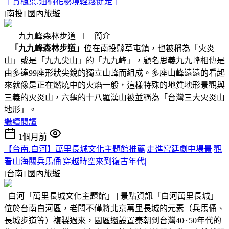
︱賞楓葉.油桐花秘境輕鬆健走︱
[南投]
國內旅遊
九九峰森林步道 ∣ 簡介
「九九峰森林步道」
位在南投縣草屯鎮，也被稱為「火炎
山」或是「九九尖山」的「九九峰」，顧名思義九九峰相傳是
由多達99座形狀尖銳的獨立山峰而組成。多座山峰遠遠的看起
來就像是正在燃燒中的火焰一般，這樣特殊的地質地形景觀與
三義的火炎山，六龜的十八羅漢山被並稱為「台灣三大火炎山
地形」。
繼續閱讀
1個月前
【台南.白河】萬里長城文化主題館推薦|走進宮廷劇中場景|觀
看山海關兵馬俑|穿越時空來到復古年代|
[台南]
國內旅遊
白河「萬里長城文化主題館」 | 景點資訊「白河萬里長城」
位於台南白河區，老闆不僅將北京萬里長城的元素（兵馬俑、
長城步道等）複製過來，園區還設置秦朝到台灣40~50年代的