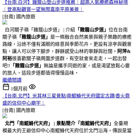
【台南.白河】雞籠山登山步道推薦︱超高人氣療癒森林秘境
︱登高點觀賞一望無際嘉南平原美景︱
[台南]
國內旅遊
白河關子嶺「雞籠山步道」 | 介紹
「雞籠山步道」
位在台南
關子嶺
「雞籠山步道」
是一條融合自然美景與親子樂趣的療癒
路線，沿途不僅有滿眼的綠意與季節花卉，更設有涼亭與觀景
點，讓人可以停下腳步，靜靜感受山林的寧靜與壯闊。
阿萍&
阿裕
很喜歡關子嶺周圍步道群，有空就會來走走，一起出發
吧!!
「雞籠山步道」
無論是攜手同遊的家，或是渴望放鬆心靈
的旅人，這段步道都值得慢慢品味，
繼續閱讀
1個月前
【台南.北門】米其林三星景點|南鯤鯓代天府國定古蹟|香火鼎
盛的信仰中心廟宇︱
[台南]
國內旅遊
北門
「南鯤鯓代天府」
|
景點簡介
「南鯤鯓代天府」
全臺規
模最大的王爺信仰中心南鯤鯓代天府位於北門沿海，傳說是當