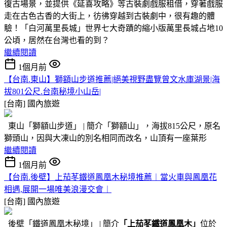
復古場景，並提供《延喜攻略》等古裝劇戲服租借，穿著戲服
走在古色古香的大街上，彷彿穿越到古裝劇中，很有趣的體
驗！「白河萬里長城」世界七大奇蹟的縮小版萬里長城占地10
公頃，居然在台灣也看的到？
繼續閱讀
1個月前
【台南.東山】獅額山步道推薦|絕美視野盡覽曾文水庫湖景|海
拔801公尺.台南秘境小山岳|
[台南]
國內旅遊
東山「獅額山步道」 | 簡介「獅額山」，海拔815公尺，原名
獅頭山，因與大凍山的別名相同而改名，山頂有一座葉形
繼續閱讀
1個月前
【台南.後壁】上茄苳鐵道鳳凰木秘境推薦︱當火車與鳳凰花
相遇,展開一場唯美浪漫交會︱
[台南]
國內旅遊
後壁「鐵道鳳凰木秘境」 | 簡介
「上茄苳鐵道鳳凰木」
位於