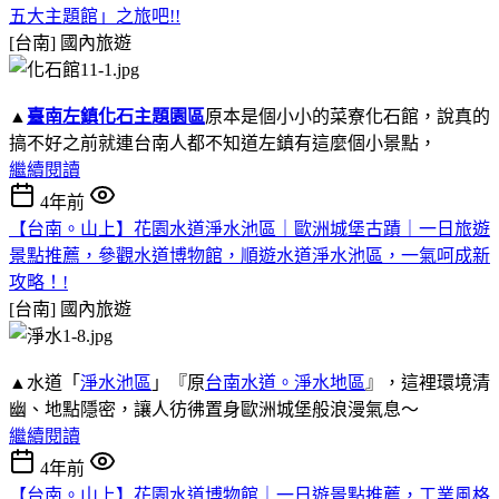
五大主題館」之旅吧!!
[台南]
國內旅遊
▲
臺南左鎮化石主題園區
原本是個小小的菜寮化石館，說真的
搞不好之前就連台南人都不知道左鎮有這麼個小景點，
繼續閱讀
4年前
【台南。山上】花園水道淨水池區｜歐洲城堡古蹟｜一日旅遊
景點推薦，參觀水道博物館，順遊水道淨水池區，一氣呵成新
攻略！!
[台南]
國內旅遊
▲水道「
淨水池區
」『原
台南水道。淨水地區
』，這裡環境清
幽、地點隱密，讓人彷彿置身歐洲城堡般浪漫氣息～
繼續閱讀
4年前
【台南。山上】花園水道博物館｜一日遊景點推薦，工業風格