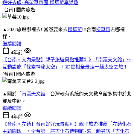
遊好去處~高架草莓園!採草莓享樂趣
[台南]
國內旅遊
▲2022旅遊哪裡去!!當然要來去
採草莓
!!!台南
採草莓
去哪裡
採、
繼續閱讀
4年前
【台南。大內景點】親子旅遊景點推薦》》「南瀛天文館」～
互動設施「探索神秘太空」∣3D星相全景走一趟太空之旅!!
[台南]
國內旅遊
▲關於「
南瀛天文館
」台灣較有系統的天文教育館多集中於北
部及中部，
繼續閱讀
4年前
【台南。左鎮】台南好好玩景點》》親子旅遊推薦「左鎮化石
主題園區」，全台第一座古化石博物館~來一趟尋訪「古化石