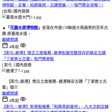
博物館，走春，拍網美照，古蹟懷舊，一張門票全攻略！!
[台南]
國內旅遊
▲
「
花園水道博物館
」
坐落在市道178縣道大馬路旁的百年古
蹟-原臺南水道，
繼續閱讀
4年前
【彰化-鹿港】懷古之旅推薦--鹿港街屋完整保存的縣定古蹟
「丁家進士古厝」免門票景點
[ 彰化 ]
國內旅遊
【彰化-鹿港】懷古之旅推薦--鹿港縣定古蹟「丁家進士古
厝」簡介
繼續閱讀
4年前
【彰化。鹿港】新景點推薦「和興青創基地」--九大文創店鋪