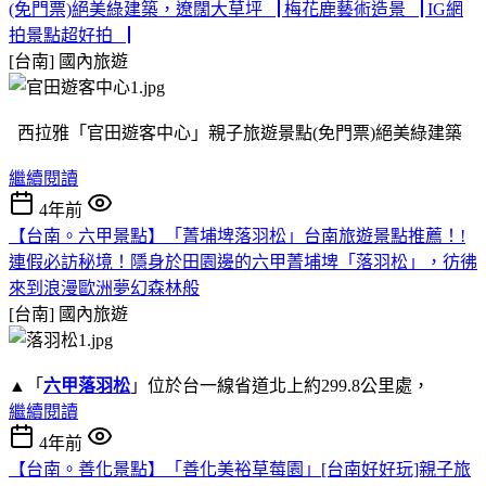
(免門票)絕美綠建築，遼闊大草坪▕ 梅花鹿藝術造景▕ IG網
拍景點超好拍▕
[台南]
國內旅遊
西拉雅「官田遊客中心」親子旅遊景點(免門票)絕美綠建築
繼續閱讀
4年前
【台南。六甲景點】「菁埔埤落羽松」台南旅遊景點推薦！!
連假必訪秘境！隱身於田園邊的六甲菁埔埤「落羽松」，彷彿
來到浪漫歐洲夢幻森林般
[台南]
國內旅遊
▲「
六甲落羽松
」位於台一線省道北上約299.8公里處，
繼續閱讀
4年前
【台南。善化景點】「善化美裕草莓園」[台南好好玩]親子旅