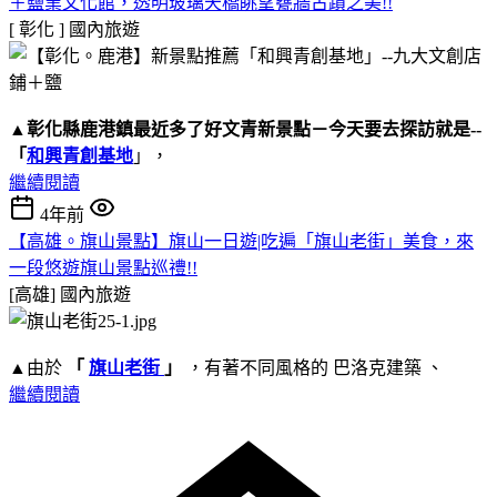
＋鹽業文化館，透明玻璃天橋眺望甕牆古蹟之美!!
[ 彰化 ]
國內旅遊
▲
彰化縣鹿港鎮
最近多了好文青新景點－今天要去探訪就是--
「
和興青創基地
」，
繼續閱讀
4年前
【高雄。旗山景點】旗山一日遊|吃遍「旗山老街」美食，來
一段悠遊旗山景點巡禮!!
[高雄]
國內旅遊
▲由於
「
旗山老街
」
，有著不同風格的 巴洛克建築 、
繼續閱讀