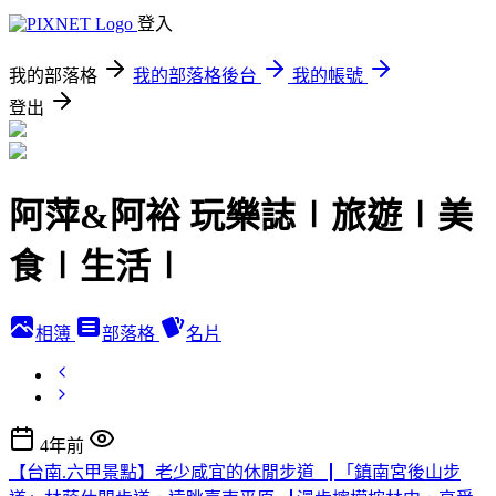
登入
我的部落格
我的部落格後台
我的帳號
登出
阿萍&阿裕 玩樂誌∣旅遊∣美
食∣生活∣
相簿
部落格
名片
4年前
【台南.六甲景點】老少咸宜的休閒步道▕ 「鎮南宮後山步