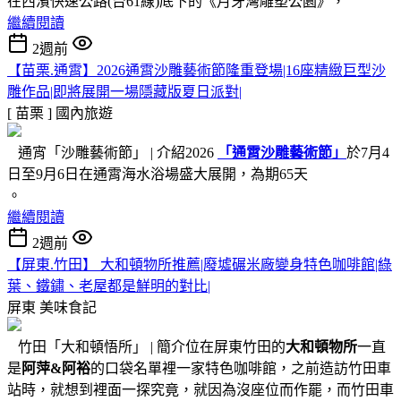
在西濱快速公路(台61線)底下的《月牙灣雕塑公園》，
繼續閱讀
2週前
【苗栗.通霄】2026通霄沙雕藝術節隆重登場|16座精緻巨型沙
雕作品|即將展開一場隱藏版夏日派對|
[ 苗栗 ]
國內旅遊
通宵「沙雕藝術節」 | 介紹2026
「通霄沙雕藝術節」
於7月4
日至9月6日在通霄海水浴場盛大展開，為期65天
。
繼續閱讀
2週前
【屏東.竹田】 大和頓物所推薦|廢墟碾米廠變身特色咖啡館|綠
葉、鐵鏽、老屋都是鮮明的對比|
屏東
美味食記
竹田「大和頓悟所」 | 簡介位在屏東竹田的
大和頓物所
一直
是
阿萍&阿裕
的口袋名單裡一家特色咖啡館，之前造訪竹田車
站時，就想到裡面一探究竟，就因為沒座位而作罷，而竹田車