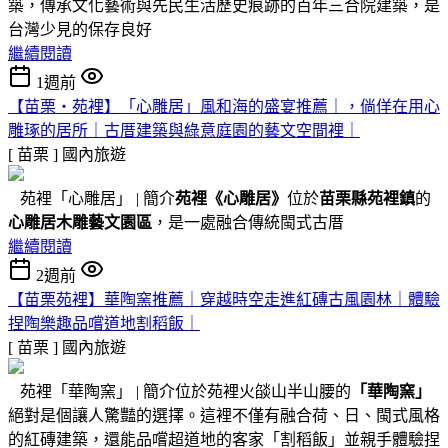
築，傳承文化藝術與先民生活歷史痕跡的百年三合院建築，是
台灣少見的保存良好
繼續閱讀
1週前
【苗栗・苑裡】「心雕居」風和海的盛宴推薦｜，倘佯在用心
雕琢的居所｜古厝建築與綠意庭園的藝文空間裡｜
[ 苗栗 ]
國內旅遊
苑裡「心雕居」 | 簡介
苑裡
《心雕居》
位於
苗栗縣苑裡鎮
的
心雕居木雕藝文園區
，是一處融合傳統閩式古厝
繼續閱讀
2週前
【苗栗苑裡】華陶窯推薦｜穿越時空走進紅磚古風園林｜體驗
捏陶樂趣品嚐道地割稻飯｜
[ 苗栗 ]
國內旅遊
苑裡「華陶窯」 | 簡介位於苑裡火燄山半山腰的
「華陶窯」
絕對是個讓人驚豔的選擇。這裡不僅有融合荷、日、閩式風格
的紅磚建築，還能品嚐超道地的客家「割稻飯」並親手體驗捏