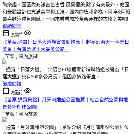
陶樂趣。園區內充滿古色古香,風景優美,除了有美景外，庭園
和景觀設計也充滿美學與工法，園內的植栽多樣，阿萍&阿裕
最喜歡這種氛圍感，一同來看看屬於苗栗苑裡的古樸之美吧!
繼續閱讀
2週前
【苗栗.通霄】日落大道觀賞景點推薦｜ 超夢幻海天一色懸日
美景｜台灣票選十大最美公路｜
[ 苗栗 ]
國內旅遊
通宵「日落大道」 | 介紹台61線通霄新埔聯絡道被譽為
「日
落大道」
只有500多公尺長，但因為道路筆直，
繼續閱讀
2週前
【苗栗.通霄景點】月牙灣雕塑公園推薦〡結合自然空間與地
景藝術創作公園|
[ 苗栗 ]
國內旅遊
通宵「月牙灣雕塑公園」 | 景點介紹《月牙灣雕塑公園》位