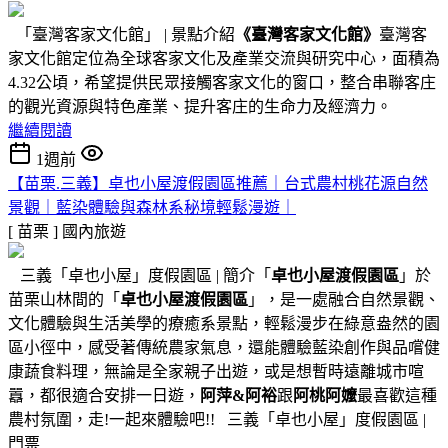
「臺灣客家文化館」 | 景點介紹
《臺灣客家文化館》
臺灣客
家文化館定位為全球客家文化及產業交流與研究中心，面積為
4.32公頃，希望提供民眾接觸客家文化的窗口，整合串聯客庄
的觀光資源與特色產業、提升客庄的生命力及經濟力。
繼續閱讀
1週前
【苗栗.三義】卓也小屋渡假園區推薦｜台式農村桃花源自然
景觀｜藍染體驗與森林系秘境輕鬆漫遊｜
[ 苗栗 ]
國內旅遊
三義「卓也小屋」度假園區 | 簡介「
卓也小屋渡假園區
」於
苗栗山林間的「
卓也小屋渡假園區
」，是一處融合自然景觀、
文化體驗與生活美學的療癒系景點，輕鬆漫步在綠意盎然的園
區小徑中，感受著傳統農家氣息，還能體驗藍染創作與品嚐健
康蔬食料理，無論是全家親子出遊，或是想暫時遠離城市喧
囂，都很適合安排一日遊，
阿萍&阿裕
跟
阿桃阿嬤
最喜歡這種
農村氛圍，走!一起來體驗吧!! 三義「卓也小屋」度假園區 |
門票