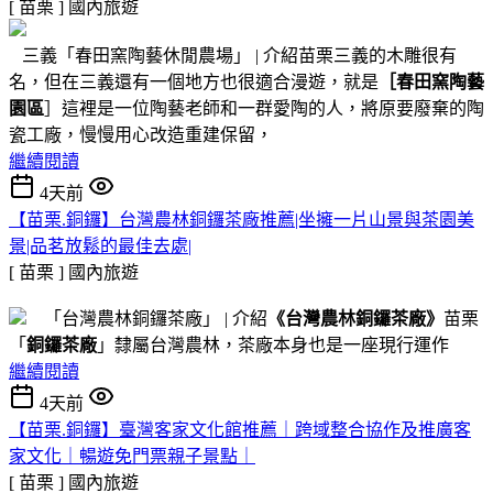
[ 苗栗 ]
國內旅遊
三義「春田窯陶藝休閒農場」 | 介紹苗栗三義的木雕很有
名，但在三義還有一個地方也很適合漫遊，就是
［春田窯陶藝
園區
］這裡是一位陶藝老師和一群愛陶的人，將原要廢棄的陶
瓷工廠，慢慢用心改造重建保留，
繼續閱讀
4天前
【苗栗.銅鑼】台灣農林銅鑼茶廠推薦|坐擁一片山景與茶園美
景|品茗放鬆的最佳去處|
[ 苗栗 ]
國內旅遊
「台灣農林銅鑼茶廠」 | 介紹
《台灣農林銅鑼茶廠》
苗栗
「
銅鑼茶廠
」隸屬台灣農林，茶廠本身也是一座現行運作
繼續閱讀
4天前
【苗栗.銅鑼】臺灣客家文化館推薦｜跨域整合協作及推廣客
家文化｜暢遊免門票親子景點｜
[ 苗栗 ]
國內旅遊