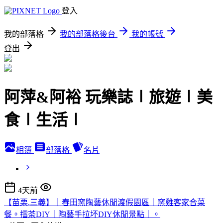
登入
我的部落格
我的部落格後台
我的帳號
登出
阿萍&阿裕 玩樂誌∣旅遊∣美
食∣生活∣
相簿
部落格
名片
4天前
【苗栗.三義】｜春田窯陶藝休閒渡假園區｜窯雞客家合菜
餐。擂茶DIY｜陶藝手拉坏DIY休閒景點｜。