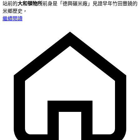
站前的
大和頓物所
前身是「德興碾米廠」見證早年竹田豐饒的
米鄉歷史，
繼續閱讀