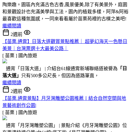
陶樂趣。園區內充滿古色古香,風景優美,除了有美景外，庭園
和景觀設計也充滿美學與工法，園內的植栽多樣，阿萍&阿裕
最喜歡這種氛圍感，一同來看看屬於苗栗苑裡的古樸之美吧!
繼續閱讀
2週前
【苗栗.通霄】日落大道觀賞景點推薦｜ 超夢幻海天一色懸日
美景｜台灣票選十大最美公路｜
[ 苗栗 ]
國內旅遊
通宵「日落大道」 | 介紹台61線通霄新埔聯絡道被譽為
「日
落大道」
只有500多公尺長，但因為道路筆直，
繼續閱讀
2週前
【苗栗.通霄景點】月牙灣雕塑公園推薦〡結合自然空間與地
景藝術創作公園|
[ 苗栗 ]
國內旅遊
通宵「月牙灣雕塑公園」 | 景點介紹《月牙灣雕塑公園》位