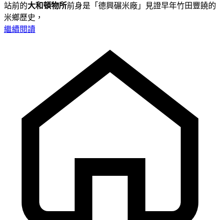
站前的
大和頓物所
前身是「德興碾米廠」見證早年竹田豐饒的
米鄉歷史，
繼續閱讀