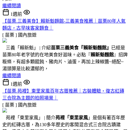
繼續閱讀
1週前
【苗栗.三義美食】賴新魁麵館-三義美食推薦｜苗栗80年人氣
麵店，古早味客家麵食｜
[ 苗栗 ]
國內旅遊
三義「賴新魁」 | 介紹
苗栗三義美食『
賴新魁麵館
』
已經是
苗栗80年老字號的在地美食好滋味。必點『
賴新魁麵館
』招牌
粄條，有超多顆餛飩、豬肉片、滷蛋，再加上辣椒醬~絕配~
湯頭算是比較濃郁的，
繼續閱讀
1週前
【苗栗.苑裡】東里家風百年古厝推薦｜古裝體驗・復古紅磚
三合院為主題的拍照場景｜
[ 苗栗 ]
國內旅遊
苑裡「東里家風」 | 簡介
苑裡「東里家風
」是個有著百年歷
史的紅磚古厝，為130多年歷史的客閩混合式三合院古蹟建