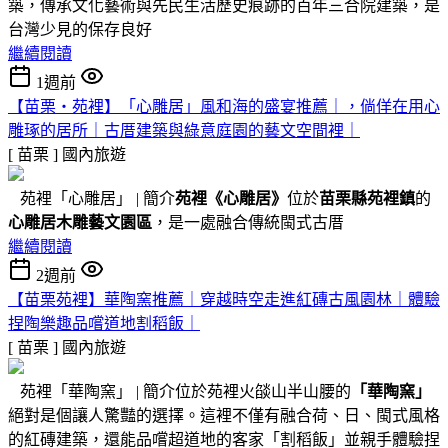
築，傳承文化藝術與先民生活歷史痕跡的百年三合院建築，是
台灣少見的保存良好
繼續閱讀
1週前
【苗栗・苑裡】「心雕居」風和海的盛宴推薦｜，倘佯在用心
雕琢的居所｜古厝建築與綠意庭園的藝文空間裡｜
[ 苗栗 ]
國內旅遊
苑裡「心雕居」 | 簡介
苑裡
《心雕居》
位於
苗栗縣苑裡鎮
的
心雕居木雕藝文園區
，是一處融合傳統閩式古厝
繼續閱讀
2週前
【苗栗苑裡】華陶窯推薦｜穿越時空走進紅磚古風園林｜體驗
捏陶樂趣品嚐道地割稻飯｜
[ 苗栗 ]
國內旅遊
苑裡「華陶窯」 | 簡介位於苑裡火燄山半山腰的
「華陶窯」
絕對是個讓人驚豔的選擇。這裡不僅有融合荷、日、閩式風格
的紅磚建築，還能品嚐超道地的客家「割稻飯」並親手體驗捏