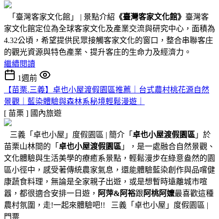
「臺灣客家文化館」 | 景點介紹
《臺灣客家文化館》
臺灣客
家文化館定位為全球客家文化及產業交流與研究中心，面積為
4.32公頃，希望提供民眾接觸客家文化的窗口，整合串聯客庄
的觀光資源與特色產業、提升客庄的生命力及經濟力。
繼續閱讀
1週前
【苗栗.三義】卓也小屋渡假園區推薦｜台式農村桃花源自然
景觀｜藍染體驗與森林系秘境輕鬆漫遊｜
[ 苗栗 ]
國內旅遊
三義「卓也小屋」度假園區 | 簡介「
卓也小屋渡假園區
」於
苗栗山林間的「
卓也小屋渡假園區
」，是一處融合自然景觀、
文化體驗與生活美學的療癒系景點，輕鬆漫步在綠意盎然的園
區小徑中，感受著傳統農家氣息，還能體驗藍染創作與品嚐健
康蔬食料理，無論是全家親子出遊，或是想暫時遠離城市喧
囂，都很適合安排一日遊，
阿萍&阿裕
跟
阿桃阿嬤
最喜歡這種
農村氛圍，走!一起來體驗吧!! 三義「卓也小屋」度假園區 |
門票