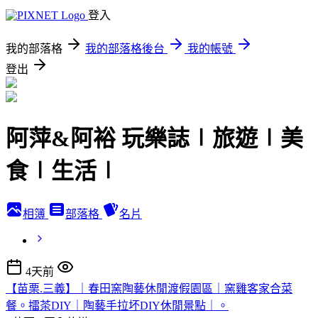
登入
我的部落格
我的部落格後台
我的帳號
登出
阿萍&阿裕 玩樂誌∣旅遊∣美
食∣生活∣
相簿
部落格
名片
4天前
【苗栗.三義】｜春田窯陶藝休閒渡假園區｜窯雞客家合菜
餐。擂茶DIY｜陶藝手拉坏DIY休閒景點｜。