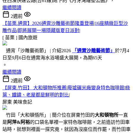
在西濱快速公路(台61線)底下的《月牙灣雕塑公園》，
繼續閱讀
2週前
【苗栗.通霄】2026通霄沙雕藝術節隆重登場|16座精緻巨型沙
雕作品|即將展開一場隱藏版夏日派對|
[ 苗栗 ]
國內旅遊
通宵「沙雕藝術節」 | 介紹2026
「通霄沙雕藝術節」
於7月4
日至9月6日在通霄海水浴場盛大展開，為期65天
。
繼續閱讀
2週前
【屏東.竹田】 大和頓物所推薦|廢墟碾米廠變身特色咖啡館|綠
葉、鐵鏽、老屋都是鮮明的對比|
屏東
美味食記
竹田「大和頓悟所」 | 簡介位在屏東竹田的
大和頓物所
一直
是
阿萍&阿裕
的口袋名單裡一家特色咖啡館，之前造訪竹田車
站時，就想到裡面一探究竟，就因為沒座位而作罷，而竹田車