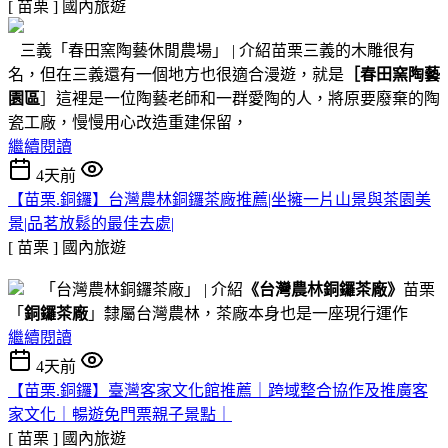
[ 苗栗 ]
國內旅遊
三義「春田窯陶藝休閒農場」 | 介紹苗栗三義的木雕很有
名，但在三義還有一個地方也很適合漫遊，就是
［春田窯陶藝
園區
］這裡是一位陶藝老師和一群愛陶的人，將原要廢棄的陶
瓷工廠，慢慢用心改造重建保留，
繼續閱讀
4天前
【苗栗.銅鑼】台灣農林銅鑼茶廠推薦|坐擁一片山景與茶園美
景|品茗放鬆的最佳去處|
[ 苗栗 ]
國內旅遊
「台灣農林銅鑼茶廠」 | 介紹
《台灣農林銅鑼茶廠》
苗栗
「
銅鑼茶廠
」隸屬台灣農林，茶廠本身也是一座現行運作
繼續閱讀
4天前
【苗栗.銅鑼】臺灣客家文化館推薦｜跨域整合協作及推廣客
家文化｜暢遊免門票親子景點｜
[ 苗栗 ]
國內旅遊