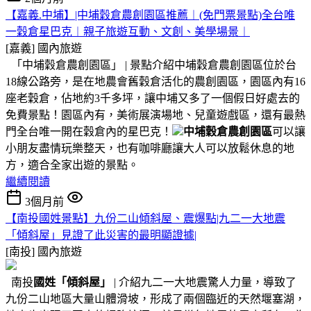
【嘉義.中埔】|中埔穀倉農創園區推薦︱(免門票景點)全台唯
一穀倉星巴克︱親子旅遊互動、文創、美學場景︱
[嘉義]
國內旅遊
「中埔穀倉農創園區」 | 景點介紹中埔穀倉農創園區位於台
18線公路旁，是在地農會舊穀倉活化的農創園區，園區內有16
座老穀倉，佔地約3千多坪，讓中埔又多了一個假日好處去的
免費景點！園區內有，美術展演場地、兒童遊戲區，還有最熱
門全台唯一開在穀倉內的星巴克！
中埔穀倉農創園區
可以讓
小朋友盡情玩樂整天，也有咖啡廳讓大人可以放鬆休息的地
方，適合全家出遊的景點。
繼續閱讀
3個月前
【南投國姓景點】九份二山傾斜屋、震爆點|九二一大地震
「傾斜屋」見證了此災害的最明顯證據|
[南投]
國內旅遊
南投
國姓
「傾斜屋」
| 介紹九二一大地震驚人力量，導致了
九份二山地區大量山體滑坡，形成了兩個臨近的天然堰塞湖，