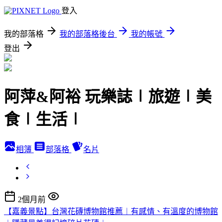
登入
我的部落格
我的部落格後台
我的帳號
登出
阿萍&阿裕 玩樂誌∣旅遊∣美
食∣生活∣
相簿
部落格
名片
2個月前
【嘉義景點】台灣花磚博物館推薦︱有感情、有溫度的博物館