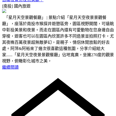
[南投]
國內旅遊
「星月天空景觀餐廳」 | 景點介紹「星月天空夜景景觀餐
廳」，座落於南投市猴探井遊憩區旁，園區視野開闊，可遠眺
中彰投美景和夜景。而走在園區內還有可愛動物在您身邊自由
穿梭，遊客也可以在園區內欣賞許多不同造景並拍照打卡，尤
其夜晚百萬夜景超無敵夢幻，是親子、情侶休閒放鬆的好去
處。阿萍&阿裕來了幾次很喜歡這種氛圍，分享介紹給大
家......「星月天空夜景景觀餐廳」佔地寬廣，坐擁270度的觀景
視野，俯瞰彰化城市之美，
繼續閱讀