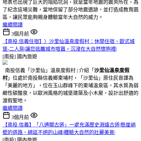
地表也出現了巨大的塌陷坑洞，就是當年地震的震央所在，為
了紀念這場災難，當地保留了部分地震遺跡，並打造成教育園
區，讓民眾能夠親身體驗當年大自然的威力。
繼續閱讀
3個月前
【南投.信義住宿】〉沙里仙溫泉度假村：休閒住宿、歐式城
堡-二人房|讓您逃離城市喧囂，沉浸在大自然懷抱裡|
[南投]
國內旅遊
南投信義「沙里仙」溫泉度假村 | 介紹「
沙里仙溫泉度假
村
」位處於南投縣信義鄉東埔村，「沙里仙」原住民音譯為
「美麗的地方」，位在玉山群峰下的東埔溫泉區，其水質為弱
鹼性碳酸泉，以歐洲風格的城堡建築及小木屋，設計出舒適的
渡假聖地。
繼續閱讀
3個月前
【南投.信義】「八通關古道」一處充滿歷史淵遠古道|懸崖峭
壁的道路、綿延不絕的山峰|體驗大自然的壯麗美景|
[南投]
國內旅遊