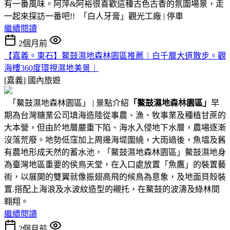
有一番風味。阿萍&阿裕很喜歡這種古色古香的氛圍場景，走
一起來探訪一番吧!! 「白人牙膏」觀光工廠 | 停車
繼續閱讀
2個月前
【嘉義。東石】鰲鼓濕地森林園區推薦︱白千層大道散步。觀
海樓360度環視濕地美景︱
[嘉義]
國內旅遊
「鰲鼓濕地森林園區」 | 景點介紹
「鰲鼓濕地森林園區」
早
期為台灣糖業公司填海造陸從事農、漁、牧事業及種植甘蔗的
大本營，但由於地層嚴重下陷、海水入侵地下水層，農場逐漸
沒落荒廢。地勢低窪加上周邊海堤圍繞，大雨過後，魚塭及舊
有農地形成天然的蓄水池，「鰲鼓濕地森林園區」鰲鼓濕地身
為臺灣地區重要的侯鳥天堂，在入口處放置「魚鷹」的裝置藝
術，以展開的雙翼就像振翅高飛的候鳥為意象，及地面貝殼裝
置.搭配上海浪及水波紋造型的襯托，在鰲鼓的波濤及綠林間
翱翔。
繼續閱讀
2個月前