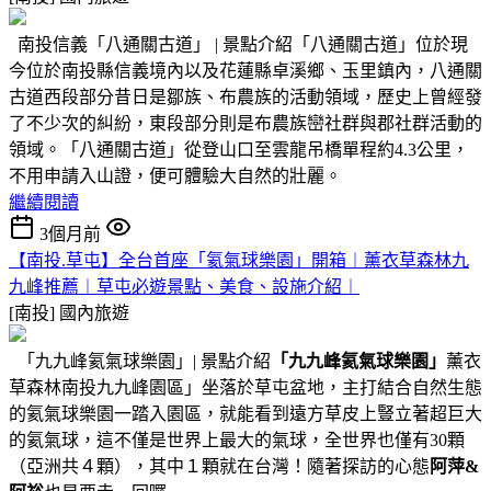
南投信義「八通關古道」 | 景點介紹「八通關古道」位於現
今位於南投縣信義境內以及花蓮縣卓溪鄉、玉里鎮內，八通關
古道西段部分昔日是鄒族、布農族的活動領域，歷史上曾經發
了不少次的糾紛，東段部分則是布農族巒社群與郡社群活動的
領域。「八通關古道」從登山口至雲龍吊橋單程約4.3公里，
不用申請入山證，便可體驗大自然的壯麗。
繼續閱讀
3個月前
【南投.草屯】全台首座「氦氣球樂園」開箱︱薰衣草森林九
九峰推薦︱草屯必遊景點、美食、設施介紹︱
[南投]
國內旅遊
「九九峰氦氣球樂園」| 景點介紹
「九九峰氦氣球樂園」
薰衣
草森林南投九九峰園區」坐落於草屯盆地，主打結合自然生態
的氦氣球樂園一踏入園區，就能看到遠方草皮上豎立著超巨大
的氦氣球，這不僅是世界上最大的氣球，全世界也僅有30顆
（亞洲共４顆），其中１顆就在台灣！隨著探訪的心態
阿萍&