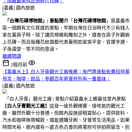
︱隱藏最美得記憶碎片花磚︱
[嘉義]
國內旅遊
「台灣花磚博物館」
|
景點簡介
「
台灣花磚博物館
」是嘉義市
區一個頗有文化質感的景點，早期台灣在日治時代不少有錢人
家在蓋房子時，除了講究規模和雕刻之外，還會在房子外觀嵌
上花磚，而且每種花紋還都代表著例如家族平安、官運亨通、
子孫滿堂⋯等不同的意涵。
繼續閱讀
2個月前
【嘉義水上】白人牙膏觀光工廠推薦︱免門票景點免費招待薑
母茶、咖啡、飲品︱參觀百年將軍府別有一番風味︱
[嘉義]
國內旅遊
「白人牙膏」觀光工廠 | 景點介紹嘉義水上鄉最佳室內景點
【
白人牙膏觀光工廠
】這是一座外觀樸實、接地氣的觀光工
廠，雖然外觀十分普通，但館內設施卻相當貼心，提供飲料、
汽水和咖啡無限暢飲，還能選購牙刷、牙膏等生活用品。如果
時間充裕，館內還有一處古色古香的將軍府可供拍照留念，別