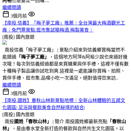
阿裕
也是要走一回囉....
繼續閱讀
3個月前
【南投.信義】「梅子夢工廠」推薦︱全台灣最大梅酒觀光工
廠︱免門票景點.逛市集試喝梅酒.梅製美食︱
[南投]
國內旅遊
南投信義「梅子夢工廠」 | 景點介紹來到信義鄉賞梅當然不
能錯過
「梅子夢工廠」
，這個地方阿萍&阿裕少說也來過好幾
次哦！每次到信義經過都是來買糖果與伴手禮，這裡不僅有數
十種梅子製品讓你試吃到爽.這裡是一處能讓你賞梅、拍照、
買伴手禮、逛市集.品嚐小吃一次滿足，絕對值得您來訪..
繼續閱讀
3個月前
【南投.國姓】春秋山林新景點地標｜全新山林體驗的五感文
化園區| 足浴與餐飲美食自然秘境的結合|
[南投]
國內旅遊
南投
國姓
「春秋山林」
| 簡介 南投國姓鄉最新亮點
「春秋山
林」
，是由春水堂全新打造的餐飲與自然共生文化園區。以