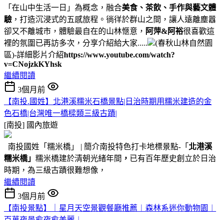
「在山中生活一日」為概念，融合
美食、茶飲、手作與藝文體
驗
，打造沉浸式的五感旅程。徜徉於群山之間，讓人遠離塵囂
卻又不離城市，體驗最自在的山林愜意，
阿萍&阿裕
很喜歡這
裡的氛圍已再訪多次，分享介紹給大家.....
(春秋山林自然園
區)-詳細影片介紹
https://www.youtube.com/watch?
v=CNojzkKYhsk
繼續閱讀
3個月前
【南投.國姓】北港溪糯米石橋景點|日治時期用糯米建造的金
色石橋|台灣唯一橋樑類三級古蹟|
[南投]
國內旅遊
南投國姓「糯米橋」 | 簡介南投特色打卡地標景點-「
北港溪
糯米橋」
糯米橋建於清朝光緒年間
，
已有百年歷史創立於日治
時期，為三級古蹟很難想像，
繼續閱讀
3個月前
【南投景點】｜星月天空景觀餐廳推薦︱森林系迷你動物園︱
百萬夜景愈夜愈美麗︱