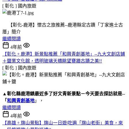
[ 彰化 ]
國內旅遊
【彰化-鹿港】懷古之旅推薦--鹿港縣定古蹟「丁家進士古
厝」簡介
繼續閱讀
4年前
【彰化。鹿港】新景點推薦「和興青創基地」--九大文創店鋪
＋鹽業文化館，透明玻璃天橋眺望甕牆古蹟之美!!
[ 彰化 ]
國內旅遊
▲
彰化縣鹿港鎮
最近多了好文青新景點－今天要去探訪就是--
「
和興青創基地
」，
繼續閱讀
4年前
【高雄。旗山景點】旗山一日遊|吃遍「旗山老街」美食，來