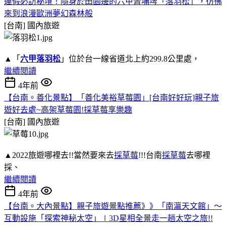
連假必訪秘境！隱身於田園邊的六甲菁埔埤「落羽松」，彷彿
來到浪漫歐洲夢幻森林般
[台南]
國內旅遊
▲「
六甲落羽松
」位於台一線省道北上約299.8公里處，
繼續閱讀
4年前
【台南。善化景點】「善化美裕草莓園」[台南好好玩]親子旅
遊好去處~高架草莓園!採草莓享樂趣
[台南]
國內旅遊
▲2022旅遊哪裡去!!當然要來去
採草莓
!!!台南
採草莓
去哪裡
採、
繼續閱讀
4年前
【台南。大內景點】親子旅遊景點推薦》》「南瀛天文館」～
互動設施「探索神秘太空」∣3D星相全景走一趟太空之旅!!