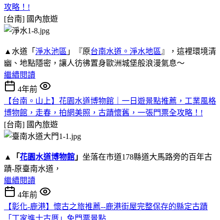
攻略！!
[台南]
國內旅遊
▲水道「
淨水池區
」『原
台南水道。淨水地區
』，這裡環境清
幽、地點隱密，讓人彷彿置身歐洲城堡般浪漫氣息～
繼續閱讀
4年前
【台南。山上】花園水道博物館｜一日遊景點推薦，工業風格
博物館，走春，拍網美照，古蹟懷舊，一張門票全攻略！!
[台南]
國內旅遊
▲
「
花園水道博物館
」
坐落在市道178縣道大馬路旁的百年古
蹟-原臺南水道，
繼續閱讀
4年前
【彰化-鹿港】懷古之旅推薦--鹿港街屋完整保存的縣定古蹟
「丁家進士古厝」免門票景點