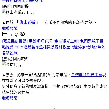
一段悠遊旗山景點巡禮!!
[高雄]
國內旅遊
▲由於
「
旗山老街
」
，有著不同風格的 巴洛克建築 、
繼續閱讀
4年前
[嘉義民雄景點] 民雄哪裡好玩-[金桔觀光工廠] 免門票親子景
點推薦 //DIY體驗製作金桔醬及森林樹屋.*溜滑梯 *沙坑*魚池
各項設施
[嘉義]
國內旅遊
▲嘉義 民雄一直很熱門的免門票景點，
金桔農莊觀光工廠
現
在來除了可以免費參觀，
另外還多了新的樹屋溜滑梯，而想了解金桔從出生到製作成金
桔蜜餞的過程嗎？
繼續閱讀