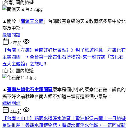
[台南]
國內旅遊
▲關於「
南瀛天文館
」台灣較有系統的天文教育館多集中於北
部及中部，
繼續閱讀
4年前
【台南。左鎮】台南好好玩景點》》親子旅遊推薦「左鎮化石
主題園區」，全台第一座古化石博物館~來一趟尋訪「古化石
五大主題館」之旅吧!!
[台南]
國內旅遊
▲
臺南左鎮化石主題園區
原本是個小小的菜寮化石館，說真的
搞不好之前就連台南人都不知道左鎮有這麼個小景點，
繼續閱讀
4年前
【台南。山上】花園水道淨水池區｜歐洲城堡古蹟｜一日旅遊
景點推薦，參觀水道博物館，順遊水道淨水池區，一氣呵成新