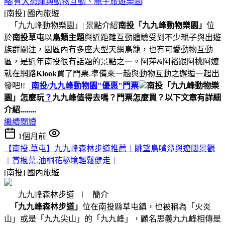
略|有大恐龍與動物互動、親子旅遊樂園|
[南投]
國內旅遊
「九九峰動物樂園」| 景點介紹
南投「九九峰動物樂園」
位
於
南投草屯
以
鳥類主題
與近距離互動體驗受到不少親子與出遊
族群關注，園區內有多座大型天網鳥籠，也有可愛動物互動
區，是近年南投很有話題的景點之一。阿萍&阿裕跟阿桃阿嬤
就在網路
Klook
買了門票.準備來一趟與動物互動之邂逅一起出
發吧!!
南投/
九九峰動物園"優惠"門票
南投「九九峰動物樂
園」怎麼玩
？
九九峰值得去嗎？門票怎麼買？
以下文章有詳細
介紹........
繼續閱讀
1個月前
【南投.草屯】九九峰森林步道推薦︱眺望鳥嘴潭與遼闊景觀
︱賞楓葉.油桐花秘境輕鬆健走︱
[南投]
國內旅遊
九九峰森林步道 ∣ 簡介
「九九峰森林步道」
位在南投縣草屯鎮，也被稱為「火炎
山」或是「九九尖山」的「九九峰」，顧名思義九九峰相傳是