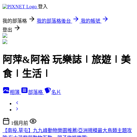
登入
我的部落格
我的部落格後台
我的帳號
登出
阿萍&阿裕 玩樂誌∣旅遊∣美
食∣生活∣
相簿
部落格
名片
1個月前
【南投.草屯】九九峰動物樂園推薦|亞洲規模最大鳥類主題攻