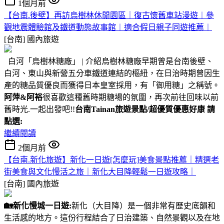
1個月前
【台南.後壁】再訪烏樹林休閒園區｜復古懷舊車站漫遊︱參
觀地震體驗館及鐵道動態故事館︱適合假日親子同遊推薦︱
[台南]
國內旅遊
白河「烏樹林糖廠」 | 介紹烏樹林糖廠早期曾是台南後壁、
白河、東山與新營五分車鐵道連結的樞紐，在日治時期曾因生
產的糖品質優良而獲得日本皇室採用，有「御用糖」之稱號。
阿萍&阿裕
很喜歡這種舊時期糖場的氛圍，再次前往回味以前
舊時光.一起出發吧!!
台南Tainan旅遊景點/超優質優惠好康 請
點選:
繼續閱讀
2個月前
【台南.新化旅遊】新化一日遊[怎麼玩]美食景點推薦｜精選老
街美食與文化慢活之旅｜新化大目降輕鬆一日遊攻略｜
[台南]
國內旅遊
🏡
新化慢城一日遊:
新化（大目降）是一個非常有歷史底韻和
生活感的地方。這份行程結合了日治建築、自然景觀以及在地