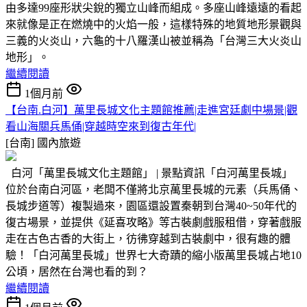
由多達99座形狀尖銳的獨立山峰而組成。多座山峰遠遠的看起
來就像是正在燃燒中的火焰一般，這樣特殊的地質地形景觀與
三義的火炎山，六龜的十八羅漢山被並稱為「台灣三大火炎山
地形」。
繼續閱讀
1個月前
【台南.白河】萬里長城文化主題館推薦|走進宮廷劇中場景|觀
看山海關兵馬俑|穿越時空來到復古年代|
[台南]
國內旅遊
白河「萬里長城文化主題館」 | 景點資訊「白河萬里長城」
位於台南白河區，老闆不僅將北京萬里長城的元素（兵馬俑、
長城步道等）複製過來，園區還設置秦朝到台灣40~50年代的
復古場景，並提供《延喜攻略》等古裝劇戲服租借，穿著戲服
走在古色古香的大街上，彷彿穿越到古裝劇中，很有趣的體
驗！「白河萬里長城」世界七大奇蹟的縮小版萬里長城占地10
公頃，居然在台灣也看的到？
繼續閱讀