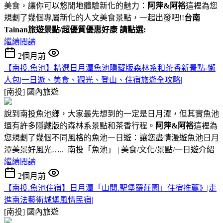
美食，讓你可以悠閒地體驗新化的魅力：
阿萍&阿裕
這裡為您
規劃了幾個專屬新化的人文美食景點，一起出發吧!!
台南
Tainan旅遊景點/超優質優惠好康 請點選:
繼續閱讀
2個月前
【南投.魚池】精選日月潭魚池隱藏版森林系和茶香新景點-懶
人包|一日遊、美食、觀光、登山、住宿旅遊全攻略|
[南投]
國內旅遊
說到南投魚池鄉，大家最先想到的一定是日月潭，但其實魚池
還有許多隱藏版的森林系景點和茶香行程。
阿萍&阿裕
這裡為
您規劃了幾個不同風格的魚池一日遊：讓您盡情漫遊魚池日月
潭美景好風光….. 南投「魚池」 | 美食/文化/景點/一日遊介紹
繼續閱讀
2個月前
【南投.魚池住宿】日月潭「山閱.聖堡羅莊園」住宿推薦》|走
進南法藝術城堡風情民宿|
[南投]
國內旅遊