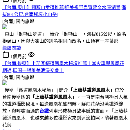
1個月前
【台南.東山】獅額山步道推薦|絕美視野盡覽曾文水庫湖景|海
拔801公尺.台南秘境小山岳|
[台南]
國內旅遊
東山「獅額山步道」 | 簡介「獅額山」，海拔815公尺，原名
獅頭山，因與大凍山的別名相同而改名，山頂有一座葉形
繼續閱讀
1個月前
【台南.後壁】上茄苳鐵道鳳凰木秘境推薦︱當火車與鳳凰花
相遇,展開一場唯美浪漫交會︱
[台南]
國內旅遊
後壁「鐵道鳳凰木秘境」 | 簡介
「上茄苳鐵道鳳凰木」
位於
台南後壁區的
「上茄苳鐵道鳳凰木」
，一直是南台灣極具人氣
的鐵道攝影秘境。每逢鳳凰花盛開時，鮮紅花朵沿著鐵道綻
放，與呼嘯而過的
台鐵
列車形成極具故事感的畫面。「上茄苳
鐵道鳳凰木」也越來越多位攝影家來到這邊拍照，隨著鳳凰木
花與