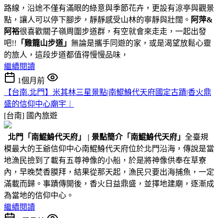
路線，沿途不僅有滿眼的綠意與季節花卉，更設有涼亭與觀景
點，讓人可以停下腳步，靜靜感受山林的寧靜與壯闊。
阿萍&
阿裕
很喜歡關子嶺周圍步道群，有空就會來走走，一起出發
吧!!
「雞籠山步道」
無論是攜手同遊的家，或是渴望放鬆心靈
的旅人，這段步道都值得慢慢品味，
繼續閱讀
1個月前
【台南.北門】米其林三星景點|南鯤鯓代天府國定古蹟|香火鼎
盛的信仰中心廟宇︱
[台南]
國內旅遊
北門
「南鯤鯓代天府」
|
景點簡介
「南鯤鯓代天府」
全臺規
模最大的王爺信仰中心南鯤鯓代天府位於北門沿海，傳說是當
地漁民撿到了載有五尊神像的小船，於是將神像供奉在草寮
內，早晚焚香膜拜，結果從那天起，漁民只要出海捕魚，一定
滿載而歸。事蹟傳開後，香火日益鼎盛，並擇地建廟，逐漸成
為當地的信仰中心。
繼續閱讀