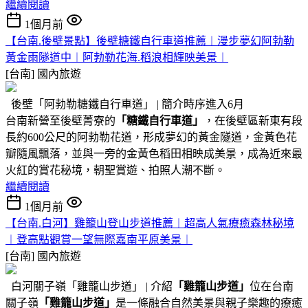
繼續閱讀
1個月前
【台南.後壁景點】後壁糖鐵自行車道推薦︱漫步夢幻阿勃勒
黃金雨隧道中︱阿勃勒花海.稻浪相輝映美景︱
[台南]
國內旅遊
後壁「阿勃勒糖鐵自行車道」 | 簡介時序進入6月
台南新營至後壁菁寮的
「糖鐵自行車道」
，在後壁區新東有段
長約600公尺的阿勃勒花道，形成夢幻的黃金隧道，金黃色花
瓣隨風飄落，並與一旁的金黃色稻田相映成美景，成為近來最
火紅的賞花秘境，朝聖賞遊、拍照人潮不斷。
繼續閱讀
1個月前
【台南.白河】雞籠山登山步道推薦︱超高人氣療癒森林秘境
︱登高點觀賞一望無際嘉南平原美景︱
[台南]
國內旅遊
白河關子嶺「雞籠山步道」 | 介紹
「雞籠山步道」
位在台南
關子嶺
「雞籠山步道」
是一條融合自然美景與親子樂趣的療癒