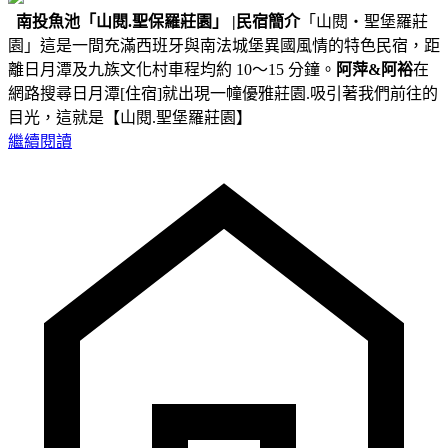
南投魚池
「山閱.聖保羅莊園」
|民宿簡介
「山閱‧聖堡羅莊
園」這是一間充滿西班牙與南法城堡異國風情的特色民宿，距
離日月潭及九族文化村車程均約 10～15 分鐘。
阿萍&阿裕
在
網路搜尋日月潭[住宿]就出現一幢優雅莊園.吸引著我們前往的
目光，這就是【山閱.聖堡羅莊園】
繼續閱讀