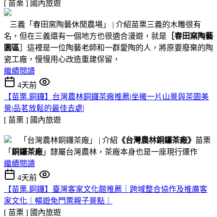
[ 苗栗 ]
國內旅遊
三義「春田窯陶藝休閒農場」 | 介紹苗栗三義的木雕很有
名，但在三義還有一個地方也很適合漫遊，就是
［春田窯陶藝
園區
］這裡是一位陶藝老師和一群愛陶的人，將原要廢棄的陶
瓷工廠，慢慢用心改造重建保留，
繼續閱讀
4天前
【苗栗.銅鑼】台灣農林銅鑼茶廠推薦|坐擁一片山景與茶園美
景|品茗放鬆的最佳去處|
[ 苗栗 ]
國內旅遊
「台灣農林銅鑼茶廠」 | 介紹
《台灣農林銅鑼茶廠》
苗栗
「
銅鑼茶廠
」隸屬台灣農林，茶廠本身也是一座現行運作
繼續閱讀
4天前
【苗栗.銅鑼】臺灣客家文化館推薦｜跨域整合協作及推廣客
家文化｜暢遊免門票親子景點｜
[ 苗栗 ]
國內旅遊