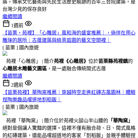
築，傳承文化藝術與先民生活歷史痕跡的百年三合院建築，是
台灣少見的保存良好
繼續閱讀
1週前
【苗栗・苑裡】「心雕居」風和海的盛宴推薦｜，倘佯在用心
雕琢的居所｜古厝建築與綠意庭園的藝文空間裡｜
[ 苗栗 ]
國內旅遊
苑裡「心雕居」 | 簡介
苑裡
《心雕居》
位於
苗栗縣苑裡鎮
的
心雕居木雕藝文園區
，是一處融合傳統閩式古厝
繼續閱讀
2週前
【苗栗苑裡】華陶窯推薦｜穿越時空走進紅磚古風園林｜體驗
捏陶樂趣品嚐道地割稻飯｜
[ 苗栗 ]
國內旅遊
苑裡「華陶窯」 | 簡介位於苑裡火燄山半山腰的
「華陶窯」
絕對是個讓人驚豔的選擇。這裡不僅有融合荷、日、閩式風格
的紅磚建築，還能品嚐超道地的客家「割稻飯」並親手體驗捏