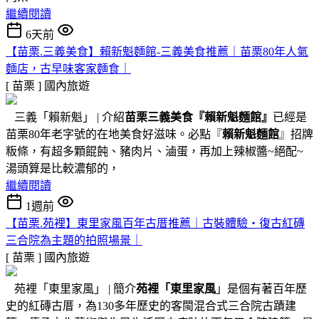
繼續閱讀
6天前
【苗栗.三義美食】賴新魁麵館-三義美食推薦｜苗栗80年人氣
麵店，古早味客家麵食｜
[ 苗栗 ]
國內旅遊
三義「賴新魁」 | 介紹
苗栗三義美食『
賴新魁麵館
』
已經是
苗栗80年老字號的在地美食好滋味。必點『
賴新魁麵館
』招牌
粄條，有超多顆餛飩、豬肉片、滷蛋，再加上辣椒醬~絕配~
湯頭算是比較濃郁的，
繼續閱讀
1週前
【苗栗.苑裡】東里家風百年古厝推薦｜古裝體驗・復古紅磚
三合院為主題的拍照場景｜
[ 苗栗 ]
國內旅遊
苑裡「東里家風」 | 簡介
苑裡「東里家風
」是個有著百年歷
史的紅磚古厝，為130多年歷史的客閩混合式三合院古蹟建