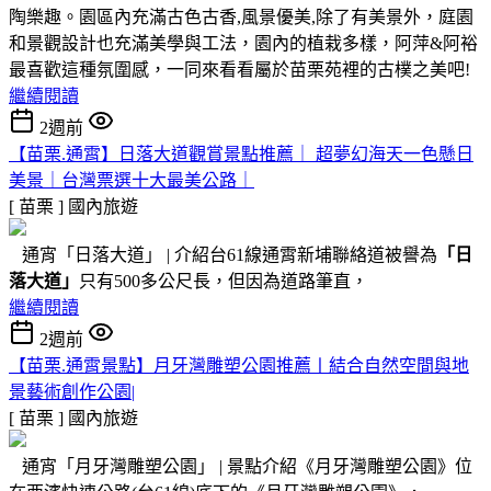
陶樂趣。園區內充滿古色古香,風景優美,除了有美景外，庭園
和景觀設計也充滿美學與工法，園內的植栽多樣，阿萍&阿裕
最喜歡這種氛圍感，一同來看看屬於苗栗苑裡的古樸之美吧!
繼續閱讀
2週前
【苗栗.通霄】日落大道觀賞景點推薦｜ 超夢幻海天一色懸日
美景｜台灣票選十大最美公路｜
[ 苗栗 ]
國內旅遊
通宵「日落大道」 | 介紹台61線通霄新埔聯絡道被譽為
「日
落大道」
只有500多公尺長，但因為道路筆直，
繼續閱讀
2週前
【苗栗.通霄景點】月牙灣雕塑公園推薦〡結合自然空間與地
景藝術創作公園|
[ 苗栗 ]
國內旅遊
通宵「月牙灣雕塑公園」 | 景點介紹《月牙灣雕塑公園》位