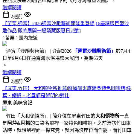
在西濱快速公路(台61線)底下的《月牙灣雕塑公園》，
繼續閱讀
2週前
【苗栗.通霄】2026通霄沙雕藝術節隆重登場|16座精緻巨型沙
雕作品|即將展開一場隱藏版夏日派對|
[ 苗栗 ]
國內旅遊
通宵「沙雕藝術節」 | 介紹2026
「通霄沙雕藝術節」
於7月4
日至9月6日在通霄海水浴場盛大展開，為期65天
。
繼續閱讀
2週前
【屏東.竹田】 大和頓物所推薦|廢墟碾米廠變身特色咖啡館|綠
葉、鐵鏽、老屋都是鮮明的對比|
屏東
美味食記
竹田「大和頓悟所」 | 簡介位在屏東竹田的
大和頓物所
一直
是
阿萍&阿裕
的口袋名單裡一家特色咖啡館，之前造訪竹田車
站時，就想到裡面一探究竟，就因為沒座位而作罷，而竹田車