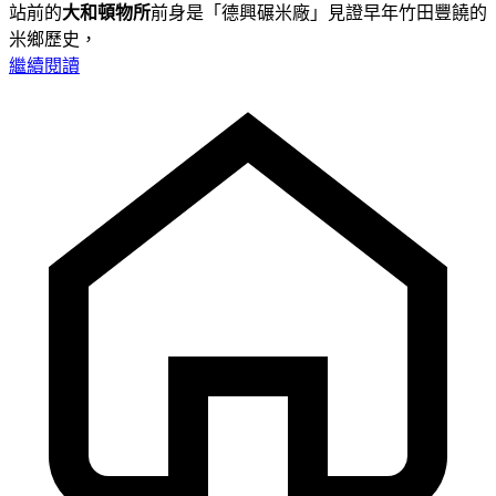
站前的
大和頓物所
前身是「德興碾米廠」見證早年竹田豐饒的
米鄉歷史，
繼續閱讀