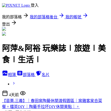
登入
我的部落格
我的部落格後台
我的帳號
登出
阿萍&阿裕 玩樂誌∣旅遊∣美
食∣生活∣
相簿
部落格
名片
4天前
【苗栗.三義】｜春田窯陶藝休閒渡假園區｜窯雞客家合菜
餐。擂茶DIY｜陶藝手拉坏DIY休閒景點｜。