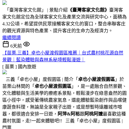
「臺灣客家文化館」 | 景點介紹
《臺灣客家文化館》
臺灣客
家文化館定位為全球客家文化及產業交流與研究中心，面積為
4.32公頃，希望提供民眾接觸客家文化的窗口，整合串聯客庄
的觀光資源與特色產業、提升客庄的生命力及經濟力。
繼續閱讀
6天前
【苗栗.三義】卓也小屋渡假園區推薦｜台式農村桃花源自然
景觀｜藍染體驗與森林系秘境輕鬆漫遊｜
[ 苗栗 ]
國內旅遊
三義「卓也小屋」度假園區 | 簡介「
卓也小屋渡假園區
」於
苗栗山林間的「
卓也小屋渡假園區
」，是一處融合自然景觀、
文化體驗與生活美學的療癒系景點，輕鬆漫步在綠意盎然的園
區小徑中，感受著傳統農家氣息，還能體驗藍染創作與品嚐健
康蔬食料理，無論是全家親子出遊，或是想暫時遠離城市喧
囂，都很適合安排一日遊，
阿萍&阿裕
跟
阿桃阿嬤
最喜歡這種
農村氛圍，走!一起來體驗吧!! 三義「卓也小屋」度假園區 |
門票