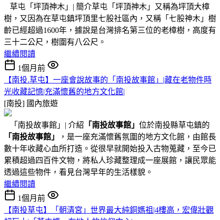
草屯「坪頂神木」| 簡介草屯「坪頂神木」又稱為坪頂大樟
樹，又因為在草屯鎮坪頂里七股社區內，又稱「七股神木」樹
齡已經超過1600年，據說是台灣排名第三位的老樟樹，高度有
三十二公尺，樹圍有八公尺。
繼續閱讀
1個月前
【南投.草屯】一座會說故事的「南投故事館」|藏在老物件時
光收藏記憶|充滿懷舊的地方文化館|
[南投]
國內旅遊
「南投故事館」| 介紹
「南投故事館」
位於南投縣草屯鎮的
「南投故事館」
，是一座充滿懷舊氛圍的地方文化館，由館長
數十年收藏心血所打造。從很早就開始投入古物蒐藏，至今已
累積超過四百件文物，將私人珍藏整理成一座展館，讓民眾能
透過這些物件，看見台灣早年的生活樣貌。
繼續閱讀
1個月前
【南投草屯】「朝清宮」世界最大純銅媽祖|4樓高，宏偉壯觀