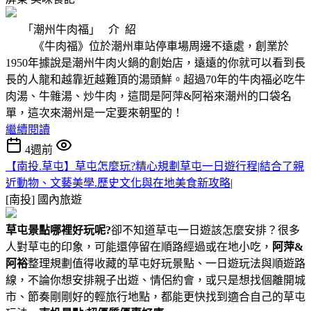
「潮州牛肉福」 介 紹
《牛肉福》位於潮州車站停車場周邊不遠處，創業於
1950年據說是潮州牛肉火鍋的創始店，遠遠的你就可以看到長
長的人龍和越靠近越難頂的湯頭鮮。超過70年的牛肉福必吃牛
肉湯、牛雜湯、炒牛肉，這間是阿萍&阿裕來潮州的口袋名
單，這次來潮州是一定要來朝聖的！
繼續閱讀
4週前
【南投.草屯】草屯怎麼玩?精心規劃草屯一日遊行程|結合了親
近動物、文藝美學.歷史文化與在地美食新攻略|
[南投]
國內旅遊
草屯景點哪裡好玩呢?
卻不知道草屯一日遊該怎麼安排？很多
人對草屯的印象，可能還停留在順路經過或在地小吃，
阿萍&
阿裕
整理規劃值得收藏的草屯好玩景點、一日遊玩法與順遊路
線，不論你想安排親子出遊、情侶約會，或只是想找個離開城
市、節奏剛剛好的輕旅行地點，都能更快找到適合自己的草屯