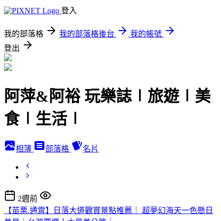
登入
我的部落格
我的部落格後台
我的帳號
登出
阿萍&阿裕 玩樂誌∣旅遊∣美
食∣生活∣
相簿
部落格
名片
2週前
【苗栗.通霄】日落大道觀賞景點推薦｜ 超夢幻海天一色懸日