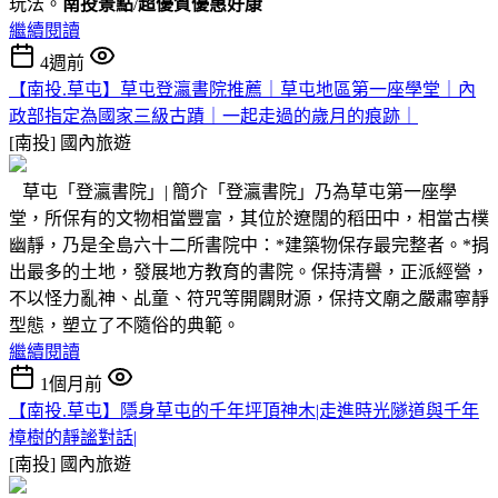
玩法。
南投景點
/
超優質優惠好康
繼續閱讀
4週前
【南投.草屯】草屯登瀛書院推薦｜草屯地區第一座學堂｜內
政部指定為國家三級古蹟｜一起走過的歲月的痕跡｜
[南投]
國內旅遊
草屯「登瀛書院」| 簡介「登瀛書院」乃為草屯第一座學
堂，所保有的文物相當豐富，其位於遼闊的稻田中，相當古樸
幽靜，乃是全島六十二所書院中：*建築物保存最完整者。*捐
出最多的土地，發展地方教育的書院。保持清譽，正派經營，
不以怪力亂神、乩童、符咒等開闢財源，保持文廟之嚴肅寧靜
型態，塑立了不隨俗的典範。
繼續閱讀
1個月前
【南投.草屯】隱身草屯的千年坪頂神木|走進時光隧道與千年
樟樹的靜謐對話|
[南投]
國內旅遊