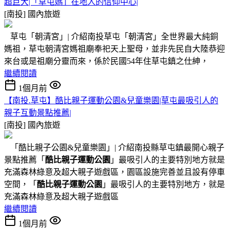
超巨大|「草屯媽」在地人的信仰中心|
[南投]
國內旅遊
草屯「朝清宮」| 介紹南投草屯「朝清宮」全世界最大純銅
媽祖，草屯朝清宮媽祖廟奉祀天上聖母，並非先民自大陸恭迎
來台或是祖廟分靈而來，係於民國54年住草屯鎮之仕紳，
繼續閱讀
1個月前
【南投.草屯】酷比親子運動公園&兒童樂園|草屯最吸引人的
親子互動景點推薦|
[南投]
國內旅遊
「酷比親子公園&兒童樂園」| 介紹南投縣草屯鎮最開心親子
景點推薦「
酷比親子運動公園
」最吸引人的主要特別地方就是
充滿森林綠意及超大親子遊戲區，園區設施完善並且設有停車
空間，「
酷比親子運動公園
」最吸引人的主要特別地方，就是
充滿森林綠意及超大親子遊戲區
繼續閱讀
1個月前