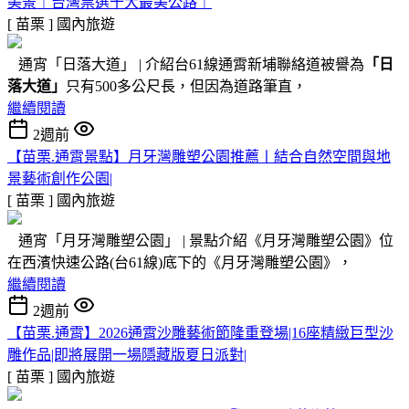
美景｜台灣票選十大最美公路｜
[ 苗栗 ]
國內旅遊
通宵「日落大道」 | 介紹台61線通霄新埔聯絡道被譽為
「日
落大道」
只有500多公尺長，但因為道路筆直，
繼續閱讀
2週前
【苗栗.通霄景點】月牙灣雕塑公園推薦〡結合自然空間與地
景藝術創作公園|
[ 苗栗 ]
國內旅遊
通宵「月牙灣雕塑公園」 | 景點介紹《月牙灣雕塑公園》位
在西濱快速公路(台61線)底下的《月牙灣雕塑公園》，
繼續閱讀
2週前
【苗栗.通霄】2026通霄沙雕藝術節隆重登場|16座精緻巨型沙
雕作品|即將展開一場隱藏版夏日派對|
[ 苗栗 ]
國內旅遊