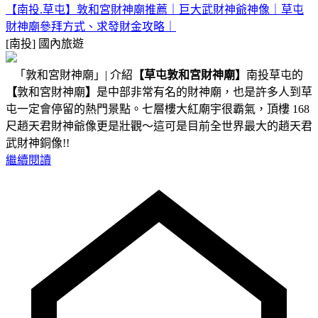
【南投.草屯】敦和宮財神廟推薦｜巨大武財神爺神像｜草屯
財神廟參拜方式、求發財金攻略｜
[南投]
國內旅遊
「敦和宮財神廟」| 介紹
【草屯敦和宮財神廟】
南投草屯的
【
敦和宮財神廟
】
是中部非常有名的財神廟，也是許多人到草
屯一定會停留的熱門景點。七層樓大紅廟宇很霸氣，頂樓 168
尺趙天君財神爺像更是壯觀～這可是目前全世界最大的趙天君
武財神銅像!!
繼續閱讀