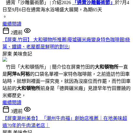
通宵「沙雕藝術節」 | 介紹2026
「通霄沙雕藝術節」
於7月4
日至9月6日在通霄海水浴場盛大展開，為期65天
。
繼續閱讀
2週前
【屏東.竹田】 大和頓物所推薦|廢墟碾米廠變身特色咖啡館|綠
葉、鐵鏽、老屋都是鮮明的對比|
屏東
美味食記
竹田「大和頓悟所」 | 簡介位在屏東竹田的
大和頓物所
一直
是
阿萍&阿裕
的口袋名單裡一家特色咖啡館，之前造訪竹田車
站時，就想到裡面一探究竟，就因為沒座位而作罷，而竹田車
站前的
大和頓物所
前身是「德興碾米廠」見證早年竹田豐饒的
米鄉歷史，
繼續閱讀
3週前
【屏東潮州美食】 「潮州牛肉福」創始店推薦｜在地美味超
過70年的牛肉湯老店｜
屏東
美味食記