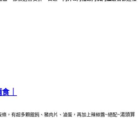
麵食｜
粄條，
有超多顆餛飩、豬肉片、滷蛋，再加上辣椒醬~絕配~
湯頭算