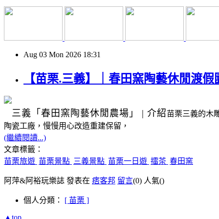
Aug
03
Mon
2026
18:31
【苗栗.三義】｜春田窯陶藝休閒渡假
三義
「春田窯陶藝休閒農場」
|
介紹
苗栗三義的木
陶瓷工廠，慢慢用心改造重建保留，
(繼續閱讀...)
文章標籤：
苗栗旅遊
苗栗景點
三義景點
苗栗一日遊
擂茶
春田窯
阿萍&阿裕玩樂誌 發表在
痞客邦
留言
(0)
人氣(
)
個人分類：
[ 苗栗 ]
▲top