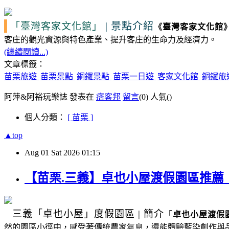
|
景點介紹
「臺灣客家文化館」
《
臺灣客家文化館
客庄的觀光資源
與特色產業、提升客庄的生命力及經濟力。
(繼續閱讀...)
文章標籤：
苗栗旅遊
苗栗景點
銅鑼景點
苗栗一日遊
客家文化館
銅鑼旅
阿萍&阿裕玩樂誌 發表在
痞客邦
留言
(0)
人氣(
)
個人分類：
[ 苗栗 ]
▲top
Aug
01
Sat
2026
01:15
【苗栗.三義】卓也小屋渡假園區推
三義
「卓也小屋」度假園區
|
簡介
「
卓也小屋渡假
然的園區小徑中，感受著傳統農家氣息，還能體驗藍染創作與