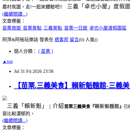
三義
「卓也小屋」度假
農村氛圍，走!一起來體驗吧!!
(繼續閱讀...)
文章標籤：
苗栗旅遊
苗栗景點
三義景點
苗栗一日遊
卓也小屋渡假園區
阿萍&阿裕玩樂誌 發表在
痞客邦
留言
(0)
人氣(
)
個人分類：
[ 苗栗 ]
▲top
Jul
31
Fri
2026
23:58
【苗栗.三義美食】賴新魁麵館-三義
三義
「賴新魁」
|
介紹
苗栗三義美食
『
賴新魁麵館
』
已
是比較濃郁的，
(繼續閱讀...)
文章標籤：