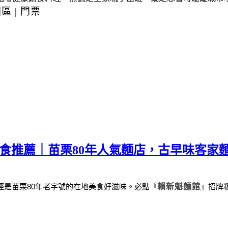
園區
|
門票
美食推薦｜苗栗80年人氣麵店，古早味客家
經是苗栗
80
年老字號的在地美食好滋味。
必點
『
賴新魁麵館
』
招牌