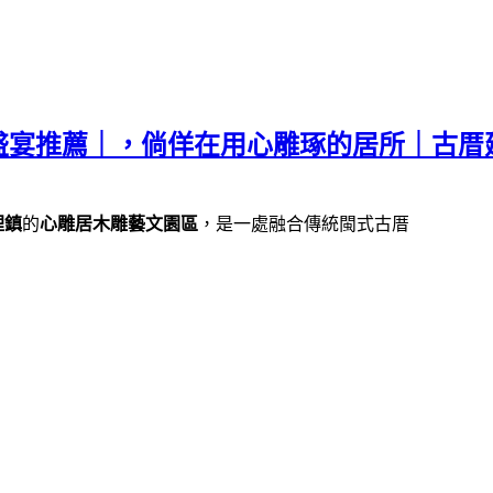
盛宴推薦｜，倘佯在用心雕琢的居所｜古厝
裡鎮
的
心雕居木雕藝文園區
，是一處融合傳統閩式古厝