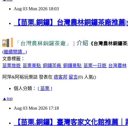
Aug
03
Mon
2026
18:03
【苗栗.銅鑼】台灣農林銅鑼茶廠推薦|
「台灣農林銅鑼茶廠」
|
介紹
《台灣農林銅鑼茶
(繼續閱讀...)
文章標籤：
苗栗旅遊
苗栗景點
銅鑼茶廠
銅鑼景點
苗栗一日遊
台灣農林
阿萍&阿裕玩樂誌 發表在
痞客邦
留言
(0)
人氣(
)
個人分類：
[ 苗栗 ]
▲top
Aug
03
Mon
2026
17:18
【苗栗.銅鑼】臺灣客家文化館推薦