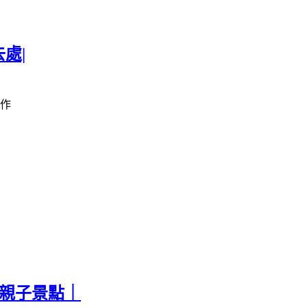
處|
作
票親子景點｜