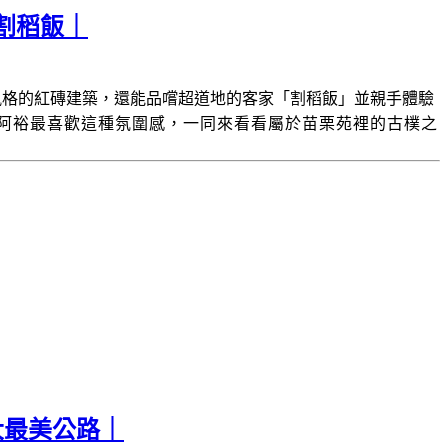
割稻飯｜
風格的紅磚建築，還能品嚐超道地的客家「割稻飯」並親手體驗
阿裕最喜歡這種氛圍感，一同來看看屬於苗栗苑裡的古樸之
大最美公路｜