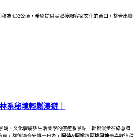
面積為
4.32
公頃，希望提供民眾接觸客家文化的窗口，整合串聯
森林系秘境輕鬆漫遊｜
景觀、文化體驗與生活美學的療癒系景點，輕鬆漫步在綠意盎
喧囂，都很適合安排一日遊，
阿萍&阿裕
跟
阿桃阿嬤
最喜歡這種