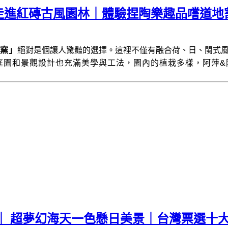
走進紅磚古風園林｜體驗捏陶樂趣品嚐道地
窯」
絕對是個讓人驚豔的選擇。這裡不僅有融合荷、日、閩式
庭園和景觀設計也充滿美學與工法，園內的植栽多樣，阿萍&
｜ 超夢幻海天一色懸日美景｜台灣票選十