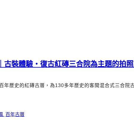
薦｜古裝體驗・復古紅磚三合院為主題的拍照
百年歷史的紅磚古厝，為
130
多年歷史的客閩混合式三合院
風
百年古厝