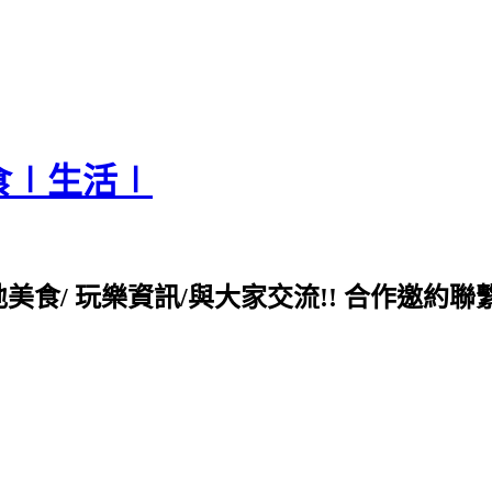
食∣生活∣
各地美食/ 玩樂資訊/與大家交流!! 合作邀約聯繫